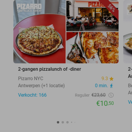
56%
2-gangen pizzalunch of -diner
2
A
Pizarro NYC
9.3
Antwerpen (+1 locatie)
0 min.
B
A
Verkocht: 166
€23,60
Regulier
€10
V
,50