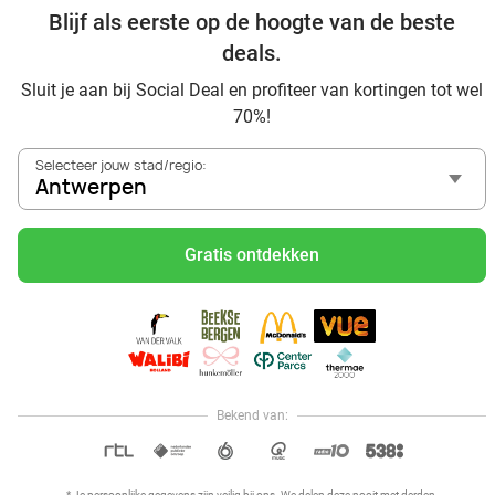
Blijf als eerste op de hoogte van de beste
Date ideeën voor Antwerpen en omgeving: ontdek 16 tips
voor de ideale dates
deals.
Dagje uit naar Pairi Daiza vanaf Antwerpen: verwonder je
Sluit je aan bij Social Deal en profiteer van kortingen tot wel
in de beste dierentuin van Europa
70%!
Ontdek de beste restaurants in Antwerpen via Social Deal
Voordelig sushi scoren? Ontdek de beste sushi restaurants
Selecteer jouw stad/regio:
in Antwerpen en omgeving
Antwerpen
Schoonheidsspecialisten in Antwerpen: voordelige
beautydeals
Gratis ontdekken
Schoonheidssalons in Antwerpen: voordelige beauty-
arrangementen
Met korting zwemmen bij zwembaden in regio Antwerpen
Ontdek voordelige escaperooms in Antwerpen
Met korting karten in regio Antwerpen
Bioscoop in Antwerpen: met korting naar de film
Bekend van:
Hoi, onze klantenservice is open,
dus als je een vraag hebt helpen
OPEN IN APP
we je graag!
* Je persoonlijke gegevens zijn veilig bij ons. We delen deze nooit met derden.