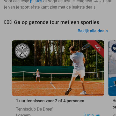
voor een lesje
pilates
of yoga en test je lenigheid. ⛳🧘 Laat
je van je sportiefste kant zien met de leukste deals!
Ga op gezonde tour met een sportles
🧘🏻‍♀️
Bekijk alle deals
42%
1 uur tennissen voor 2 of 4 personen
H
p
Tennisclub De Dreef
Edegem
8 min.
P