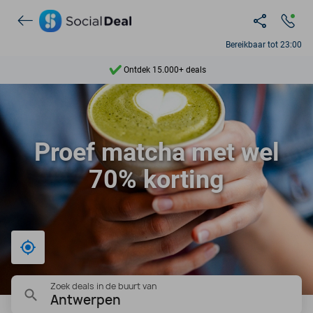
Bereikbaar tot 23:00
Ontdek 15.000+ deals
7 dagen per week beschikbaar
10+ miljoen leden
Proef matcha met wel
9,4
70% korting
Ontdek 15.000+ deals
Bij mij in de buurt
Zoek deals in de buurt van
Antwerpen