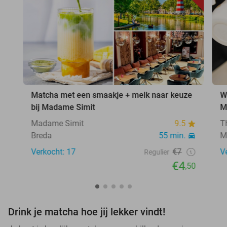
Matcha met een smaakje + melk naar keuze
W
bij Madame Simit
M
Madame Simit
9.5
T
Breda
55 min.
M
Verkocht: 17
€7
V
Regulier
€4
,50
Drink je matcha hoe jij lekker vindt!