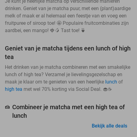
Je kunt je heerlijke matcha op verschillende manieren
drinken. Geniet van je matcha puur, met een (plant)aardige
melk of maak er al helemaal een feestje van en voeg een
fruitpuree of siroop toe! 🤩 Populaire fruitcombinaties zijn
aardbei, een mango! 🍓🥭 Tast toe! 🍵
Geniet van je matcha tijdens een lunch of high
tea
Het drinken van je matcha combineren met een smakelijke
lunch of high tea? Verzamel je lievelingsgezelschap en
maak je klaar om te genieten van een heerlijke
lunch
of
high tea
met wel 70% korting via Social Deal. 🧁☕
Combineer je matcha met een high tea of
🍰
lunch
Bekijk alle deals