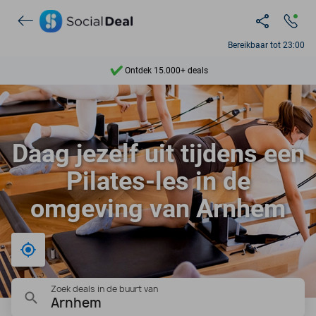
Bereikbaar tot 23:00
Ontdek 15.000+ deals
7 dagen per week beschikbaar
10+ miljoen leden
Daag jezelf uit tijdens een
9,4
Pilates-les in de
Ontdek 15.000+ deals
omgeving van Arnhem
Bij mij in de buurt
Zoek deals in de buurt van
Arnhem