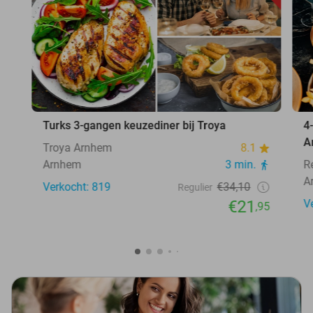
Turks 3-gangen keuzediner bij Troya
4
A
Troya Arnhem
8.1
Arnhem
3 min.
R
A
Verkocht: 819
€34,10
Regulier
€21
V
,95