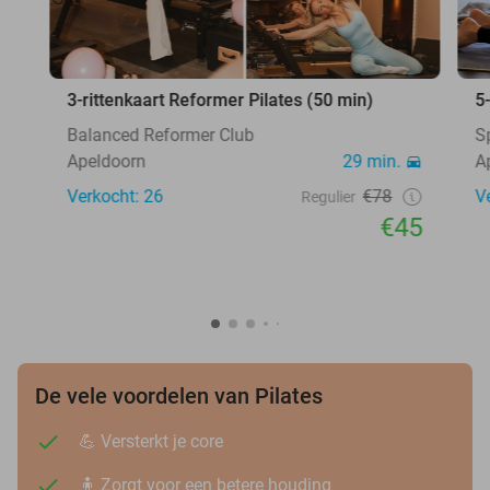
3-rittenkaart Reformer Pilates (50 min)
5
Balanced Reformer Club
S
Apeldoorn
29 min.
A
Verkocht: 26
€78
V
Regulier
€45
De vele voordelen van Pilates
💪 Versterkt je core
🧍 Zorgt voor een betere houding