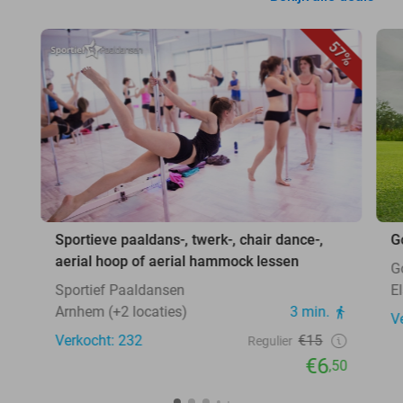
57%
Sportieve paaldans-, twerk-, chair dance-,
G
aerial hoop of aerial hammock lessen
G
Sportief Paaldansen
E
Arnhem (+2 locaties)
3 min.
V
Verkocht: 232
€15
Regulier
€6
,50