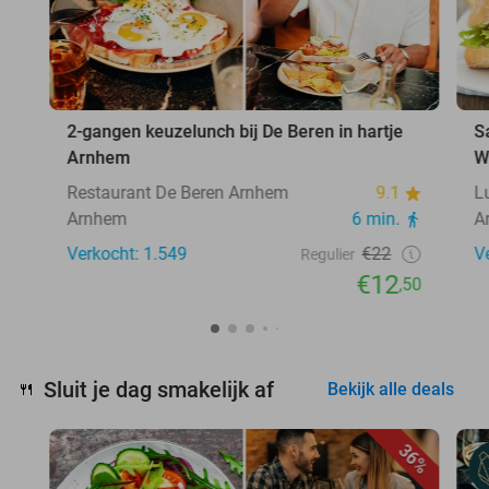
2-gangen keuzelunch bij De Beren in hartje
S
Arnhem
W
Restaurant De Beren Arnhem
9.1
L
Arnhem
6 min.
A
Verkocht: 1.549
€22
V
Regulier
€12
,50
Sluit je dag smakelijk af
🍴
Bekijk alle deals
36%