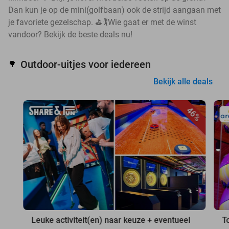
Dan kun je op de mini(golfbaan) ook de strijd aangaan met
je favoriete gezelschap. ⛳🏌️Wie gaat er met de winst
vandoor? Bekijk de beste deals nu!
Outdoor-uitjes voor iedereen
🌳
Bekijk alle deals
46%
Leuke activiteit(en) naar keuze + eventueel
T