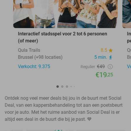
Interactief stadsspel voor 2 tot 6 personen
I
(of meer)
p
Qula Trails
8.5
Q
Brussel (+98 locaties)
5 min.
B
Verkocht: 9.375
€49
V
Regulier
€19
,25
Ontdek nog veel meer deals bij jou in de buurt met Social
Deal, van een kappersbehandeling tot aan een poetsbeurt
voor je auto. Met het ruime aanbod van Social Deal is er
altijd een deal in de buurt die bij je past. 💙