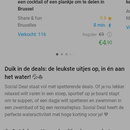
een cocktail of een plankje om te delen in
k
Brussel
A
Share & fun
9.8
M
Bruxelles
8 min.
V
Verkocht: 116
€9
Regulier
€4
,90
Duik in de deals: de leukste uitjes op, in én aan
het water! 💦⛵
Social Deal staat vol met spetterende deals. Of je nu lekker
relaxed wilt varen in een sloep, sportief op je board stapt
om te suppen, of een dagje wilt spetteren en zwemmen in
een zwembad of bij een recreatieplas: Social Deal heeft de
perfecte wateractiviteit met hoge korting voor je! 💙