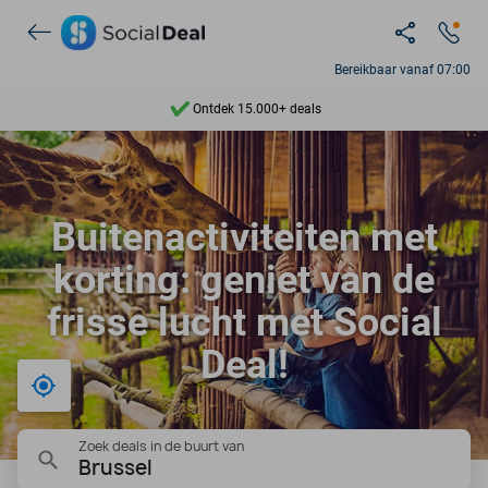
Bereikbaar vanaf 07:00
Ontdek 15.000+ deals
7 dagen per week beschikbaar
10+ miljoen leden
Buitenactiviteiten met
9,4
korting: geniet van de
Ontdek 15.000+ deals
frisse lucht met Social
Deal!
Bij mij in de buurt
Zoek deals in de buurt van
Brussel