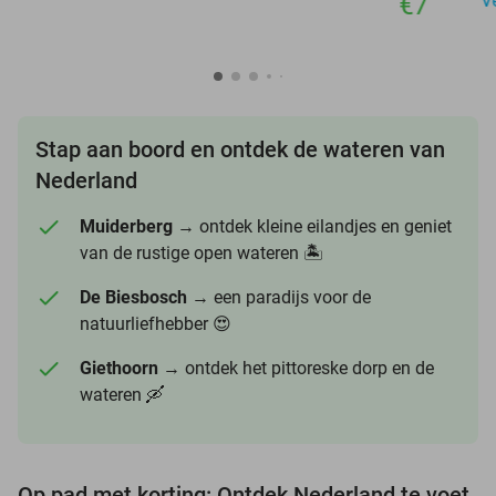
€7
V
Stap aan boord en ontdek de wateren van
Nederland
Muiderberg
→ ontdek kleine eilandjes en geniet
van de rustige open wateren 🏝️
De Biesbosch
→ een paradijs voor de
natuurliefhebber 😍
Giethoorn
→ ontdek het pittoreske dorp en de
wateren 🛶
Op pad met korting: Ontdek Nederland te voet