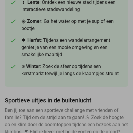
🌷
Lente
: Ontdek een nieuwe stad tijdens een
interactieve stadswandeling
☀️
Zomer
: Ga het water op met je sup of een
bootje
🍁
Herfst
: Tijdens een wandelarrangement
geniet je van een mooie omgeving en een
smakelijke maaltijd
❄️
Winter
: Zoek de sfeer op tijdens een
kerstmarkt terwijl je langs de kraampjes struint
Sportieve uitjes in de buitenlucht
Ben jij toe aan een sportieve challenge met vrienden of
familie? Tijd om de strijd aan te gaan! 💪 Zoek de hoogte
op en klim door de boomtoppen tijdens een bezoek aan het
klimbos. 🌳 Blijf je liever met beide voeten op de grond?