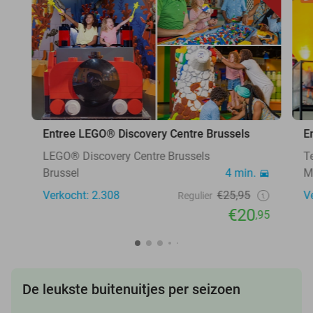
Entree LEGO® Discovery Centre Brussels
E
LEGO® Discovery Centre Brussels
T
Brussel
4 min.
M
Verkocht: 2.308
€25,95
V
Regulier
€20
,95
De leukste buitenuitjes per seizoen