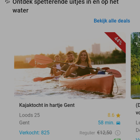
Ontdek spetterende uitjes in en op het
💦
water
Bekijk alle deals
44%
Kajaktocht in hartje Gent
(
v
Loods 25
8.6
Gent
58 min.
L
D
Verkocht: 825
€12,50
Regulier