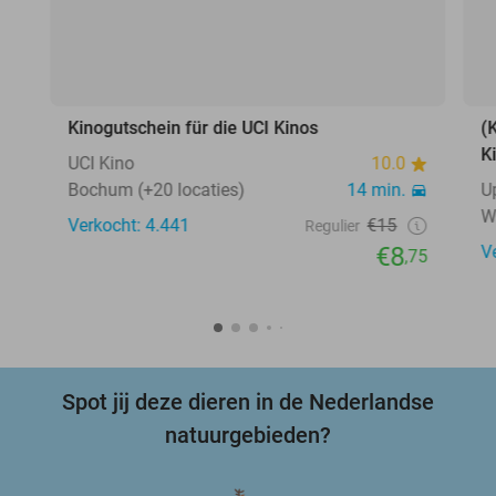
Kinogutschein für die UCI Kinos
(
K
UCI Kino
10.0
Bochum (+20 locaties)
14 min.
U
W
Verkocht: 4.441
€15
Regulier
€8
V
,75
Spot jij deze dieren in de Nederlandse
natuurgebieden?