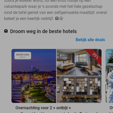
zodra je wakker wordt, tot een knus huisje op een
vakantiepark waar je ‘s avonds met het hele gezelschap
rond de tafel geniet van een zelfgemaakte maaltijd: overal
beleef je een heerlijk verblijf. 🏨🤩
Droom weg in de beste hotels
🏨
Bekijk alle deals
35%
Overnachting voor 2 + ontbijt +
O