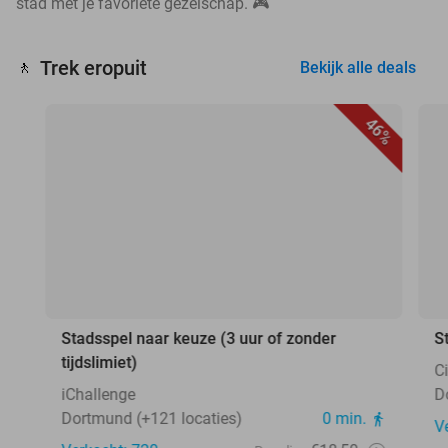
stad met je favoriete gezelschap. 🎮
Trek eropuit
🚶
Bekijk alle deals
46%
Stadsspel naar keuze (3 uur of zonder
S
tijdslimiet)
C
iChallenge
D
Dortmund (+121 locaties)
0 min.
V