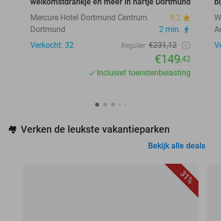
welkomstdrankje en meer in hartje Dortmund
b
Mercure Hotel Dortmund Centrum
9.2
W
Dortmund
2 min.
A
Verkocht: 32
€231,12
V
Regulier
€149
,42
Inclusief toeristenbelasting
Verken de leukste vakantieparken
🏘️
Bekijk alle deals
31%