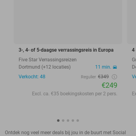
3-, 4- of 5-daagse verrassingsreis in Europa
4
Five Star Verrassingsreizen
G
Dortmund (+12 locaties)
11 min.
D
Verkocht: 48
€349
V
Regulier
€249
Excl. ca. €35 boekingskosten per 2 pers.
Ontdek nog veel meer deals bij jou in de buurt met Social