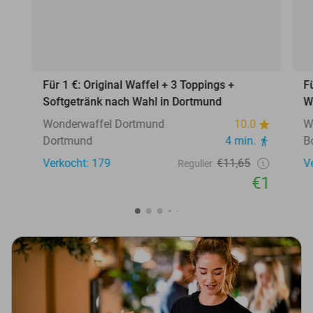
Für 1 €: Original Waffel + 3 Toppings +
F
Softgetränk nach Wahl in Dortmund
W
Wonderwaffel Dortmund
10.0
W
Dortmund
4 min.
B
Verkocht: 179
€11,65
V
Regulier
€1