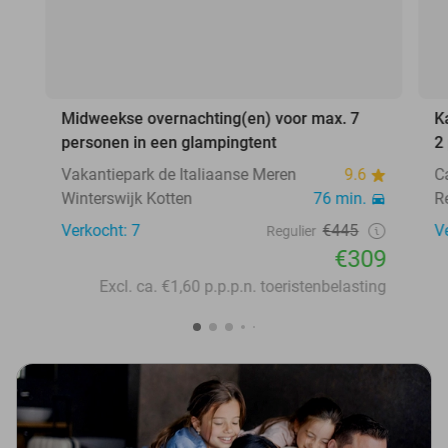
Midweekse overnachting(en) voor max. 7
K
personen in een glampingtent
2
Vakantiepark de Italiaanse Meren
9.6
C
Winterswijk Kotten
76 min.
R
Verkocht: 7
€445
V
Regulier
€309
Excl. ca. €1,60 p.p.p.n. toeristenbelasting