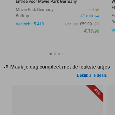
Entree voor Movie Park Germany
W
F
Movie Park Germany
9.4
Bottrop
41 min.
F
R
Verkocht: 5.419
€59,90
Regulier
€36
V
,90
Maak je dag compleet met de leukste uitjes
🎳
Bekijk alle deals
42%