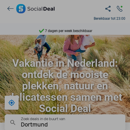
Ontdek 15.000+ deals
Bereikbaar tot 23:00
7 dagen per week beschikbaar
10+ miljoen leden
9,4
Vakantie in Nederland:
Ontdek 15.000+ deals
ontdek de mooiste
plekken, natuur en
delicatessen samen met
Bij mij in de buurt
Social Deal
Zoek deals in de buurt van
Dortmund