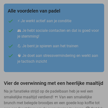
Alle voordelen van padel
⚡️ Je werkt actief aan je conditie
👥 Je hebt sociale contacten en dat is goed voor
je stemming!
💪 Je bent je spieren aan het trainen
🧠 Je doet aan stressvermindering en werkt aan
je tactisch inzicht
Vier de overwinning met een heerlijke maaltijd
Na je fanatieke strijd op de padelbaan heb je wel een
smakelijke maaltijd verdiend! 🍴 Van een smakelijke
brunch met belegde broodjes en een goede kop koffie tot