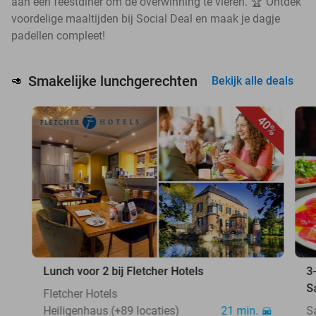
aan een feestdiner om de overwinning te vieren. 🏆 Ontdek
voordelige maaltijden bij Social Deal en maak je dagje
padellen compleet!
Smakelijke lunchgerechten
🥑
Bekijk alle deals
40%
Lunch voor 2 bij Fletcher Hotels
3
S
Fletcher Hotels
Heiligenhaus (+89 locaties)
21 min.
S