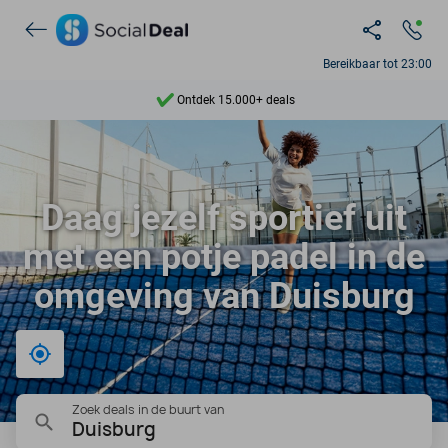
Bereikbaar tot 23:00
Ontdek 15.000+ deals
7 dagen per week beschikbaar
10+ miljoen leden
Daag jezelf sportief uit
9,4
met een potje padel in de
Ontdek 15.000+ deals
omgeving van Duisburg
Bij mij in de buurt
Zoek deals in de buurt van
Duisburg