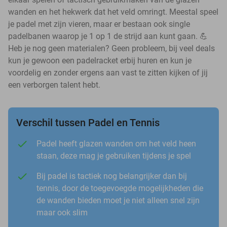
wanden en het hekwerk dat het veld omringt. Meestal speel
je padel met zijn vieren, maar er bestaan ook single
padelbanen waarop je 1 op 1 de strijd aan kunt gaan. 💪
Heb je nog geen materialen? Geen probleem, bij veel deals
kun je gewoon een padelracket erbij huren en kun je
voordelig en zonder ergens aan vast te zitten kijken of jij
een verborgen talent hebt.
Verschil tussen Padel en Tennis
Padel heeft glazen wanden om het veld heen
staan, deze mag je gebruiken tijdens je spel
Bij padel is tactiek nog belangrijker dan bij
tennis, door de toegevoegde mogelijkheden die
de wanden bieden moet je niet alleen snel zijn
maar ook slim