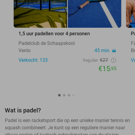
1,5 uur padellen voor 4 personen
P
Padelclub de Schaapskooi
F
Venlo
45 min.
B
Verkocht: 133
€27
V
Regulier
€15
,95
Wat is padel?
Padel is een racketsport die op een unieke manier tennis en
squash combineert. Je kunt op een reguliere manier naar
elkaar spelen of tactisch gebruikmaken van de glazen