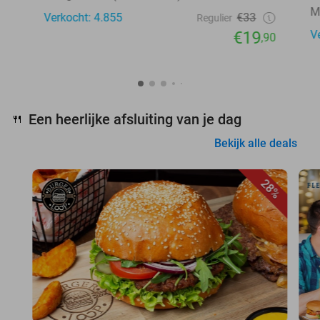
M
Verkocht: 4.855
€33
Regulier
€19
V
,90
Een heerlijke afsluiting van je dag
🍴
Bekijk alle deals
28%