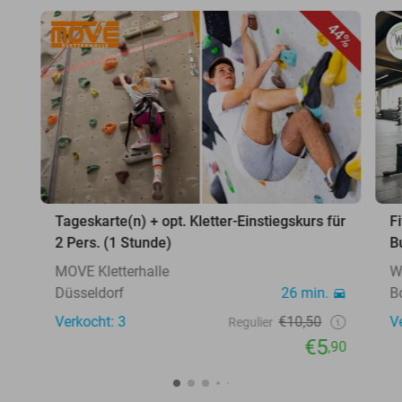
44%
Tageskarte(n) + opt. Kletter-Einstiegskurs für
F
2 Pers. (1 Stunde)
B
MOVE Kletterhalle
W
Düsseldorf
26 min.
B
Verkocht: 3
€10,50
V
Regulier
€5
,90