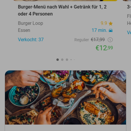
Burger-Menü nach Wahl + Getränk für 1, 2
3
oder 4 Personen
F
Burger Loop
9.9
H
Essen
17 min.
V
Verkocht: 37
€17,99
Regulier
€12
,99