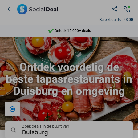
Bereikbaar tot 23:00
Ontdek 15.000+ deals
7 dagen per week beschikbaar
10+ miljoen leden
Ontdek voordelig de
9,4
beste tapasrestaurants in
Ontdek 15.000+ deals
Duisburg en omgeving
Bij mij in de buurt
Zoek deals in de buurt van
Duisburg