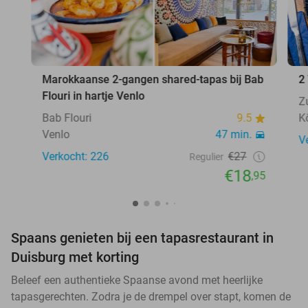
Marokkaanse 2-gangen shared-tapas bij Bab
2
Flouri in hartje Venlo
Z
Bab Flouri
9.5
K
Venlo
47 min.
V
Verkocht: 226
€27
Regulier
€18
,95
Spaans genieten bij een tapasrestaurant in
Duisburg met korting
Beleef een authentieke Spaanse avond met heerlijke
tapasgerechten. Zodra je de drempel over stapt, komen de