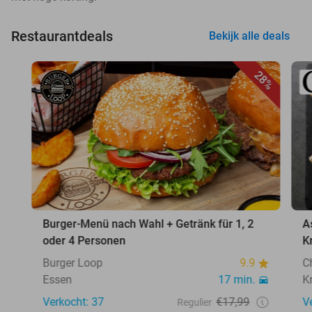
Restaurantdeals
Bekijk alle deals
28%
Burger-Menü nach Wahl + Getränk für 1, 2
A
oder 4 Personen
K
Burger Loop
9.9
C
Essen
17 min.
K
Verkocht: 37
€17,99
V
Regulier