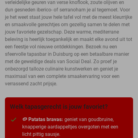
verleidelijke geuren van verse knoflook, zoute olijven en
dun gesneden iberico- of serranoham je al tegemoet. Voor
je het weet staat jouw hele tafel vol met de meest kleurrijke
en smaakvolle gerechtjes om gezellig samen te delen met
jouw favoriete gezelschap. Deze warme, mediterrane
beleving is heerlijk toegankelijk en maakt elke avond uit tot
een feestje vol nieuwe ontdekkingen. Bezoek nu een
sfeervolle tapasbar in Duisburg op een betaalbare manier
met de geweldige deals van Social Deal. Zo proef je
onbezorgd talloze culinaire kunstwerken en geniet je
maximaal van een complete smaakervaring voor een
verrassend zacht prijsje.
Welk tapasgerecht is jouw favoriet?
🥔 Patatas bravas:
geniet van goudbruine,
knapperige aardappeltjes overgoten met een
licht pittig sausje.