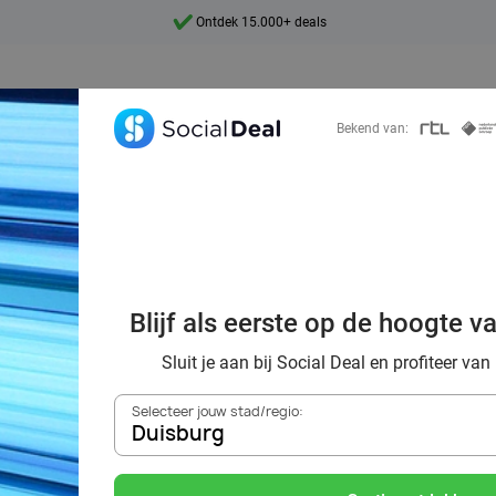
Ontdek 15.000+ deals
7 dagen per week beschikbaar
10+ miljoen leden
Bekend van:
9,4
Ontdek 15.000+ deals
orting naar de z
Blijf als eerste op de hoogte v
Duisburg
Sluit je aan bij Social Deal en profiteer van
Selecteer jouw stad/regio:
Duisburg
Zoek deals in de buurt van
Duisburg