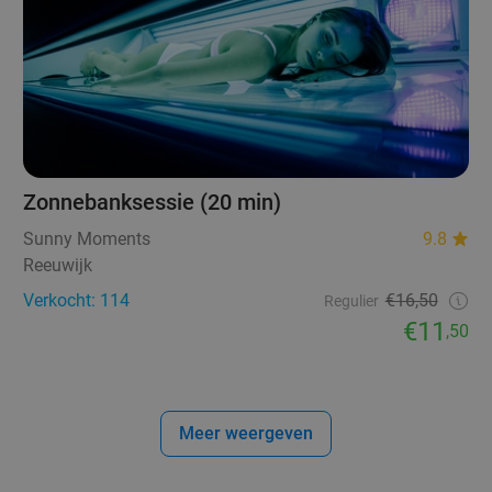
Zonnebanksessie (20 min)
Sunny Moments
9.8
Reeuwijk
Verkocht: 114
€16,50
Regulier
€11
,50
Meer weergeven