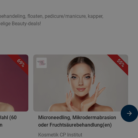
ehandeling, floaten, pedicure/manicure, kapper,
elige Beauty-deals!
69%
55%
ahl (60
Microneedling, Mikrodermabrasion
en
oder Fruchtsäurebehandlung(en)
Kosmetik CP Institut