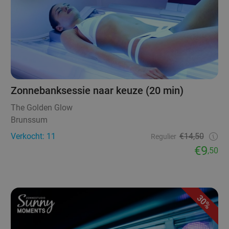
Zonnebanksessie naar keuze (20 min)
The Golden Glow
Brunssum
Verkocht: 11
€14,50
Regulier
€9
,50
30%