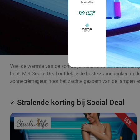
Voel de warmte van de zon op je huid, zelfs als het buiten g
hebt. Met Social Deal ontdek je de beste zonnebanken in de b
zonnecrèmegeur, hoor het zachte gezoem van de lampen en
Stralende korting bij Social Deal
☀️
55%