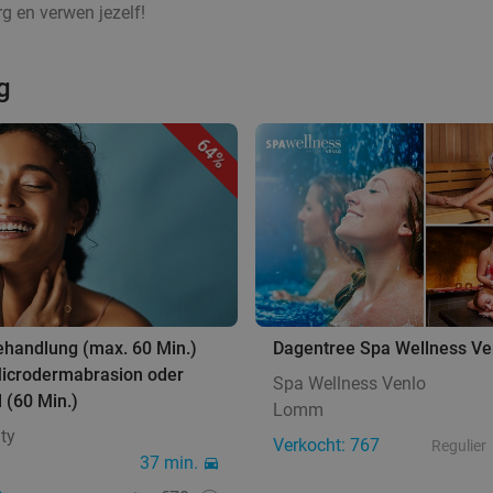
g en verwen jezelf!
g
64%
ehandlung (max. 60 Min.)
Dagentree Spa Wellness Ve
 Microdermabrasion oder
Spa Wellness Venlo
 (60 Min.)
Lomm
uty
Verkocht: 767
Regulier
37 min.