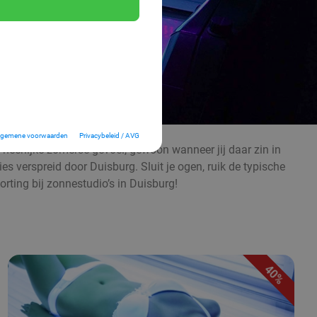
lgemene voorwaarden
Privacybeleid / AVG
t heerlijke zomerse gevoel, gewoon wanneer jij daar zin in
es verspreid door Duisburg. Sluit je ogen, ruik de typische
ing bij zonnestudio’s in Duisburg!
40%