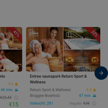
41%
22%
nlo
Entree saunapark Return Sport &
Wellness
9.6
46 min.
Return Sport & Wellness
9.5
Brüggen-Boerholz
47 min.
€25,45
€15
Verkocht: 281
€36
Regulier