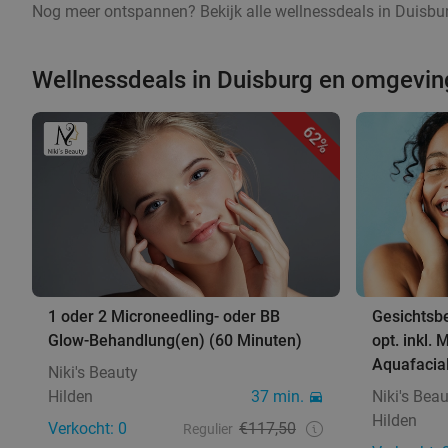
Nog meer ontspannen? Bekijk alle wellnessdeals in Duisbur
Wellnessdeals in Duisburg en omgevin
62%
1 oder 2 Microneedling- oder BB
Gesichtsb
Glow-Behandlung(en) (60 Minuten)
opt. inkl.
Aquafacial
Niki's Beauty
Hilden
37 min.
Niki's Bea
Hilden
Verkocht: 0
€117,50
Regulier