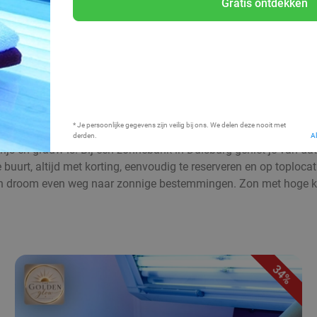
Gratis ontdekken
Bij mij in de buurt
* Je persoonlijke gegevens zijn veilig bij ons. We delen deze nooit met
derden.
A
rijs en grauw is. Bij een zonnebank in Duisburg geniet je van da
uurt, altijd met korting, eenvoudig te reserveren en op toplocati
 droom even weg naar zonnige bestemmingen. Zon met hoge kort
34%