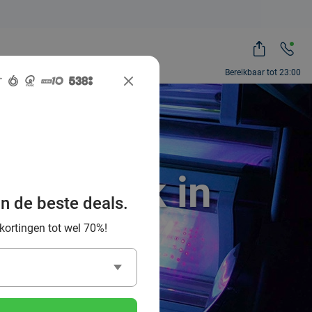
Bereikbaar tot 23:00
onnebank in
an de beste deals.
 kortingen tot wel 70%!