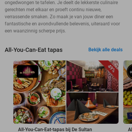
ongedwongen te tafelen. Je deelt de lekkerste culinaire
gerechten met elkaar en proeft continu nieuwe,
verrassende smaken. Zo maak je van jouw diner een
fantastische en avondvullende belevenis, uiteraard voor
een waanzinnig scherpe prijs.
All-You-Can-Eat tapas
Bekijk alle deals
49%
All-You-Can-Eat-tapas bij De Sultan
A