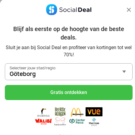
heerlijke vegetarische gerechten. Denk aan een klassieke
tortilla de patatas, Spaanse kazen en olijven.
Hoe scoor ik met korting een reservering bij een
Blijf als eerste op de hoogte van de beste
tapasrestaurant in de buurt?
deals.
Zoek via de website of app van Social Deal naar tapas in
Göteborg. Claim jouw deal en reserveer direct een tafel met
Sluit je aan bij Social Deal en profiteer van kortingen tot wel
flinke korting.
70%!
Selecteer jouw stad/regio:
Göteborg
Gratis ontdekken
Ontdek alle topdeals in jouw omgeving