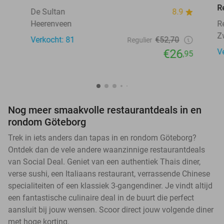
R
De Sultan
8.9
Heerenveen
R
Z
Verkocht: 81
€52,70
Regulier
€26
V
,95
Nog meer smaakvolle restaurantdeals in en
rondom Göteborg
Trek in iets anders dan tapas in en rondom Göteborg?
Ontdek dan de vele andere waanzinnige restaurantdeals
van Social Deal. Geniet van een authentiek Thais diner,
verse sushi, een Italiaans restaurant, verrassende Chinese
specialiteiten of een klassiek 3-gangendiner. Je vindt altijd
een fantastische culinaire deal in de buurt die perfect
aansluit bij jouw wensen. Scoor direct jouw volgende diner
met hoge korting.