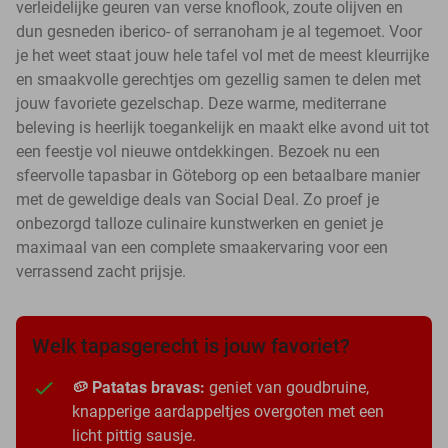
verleidelijke geuren van verse knoflook, zoute olijven en
dun gesneden iberico- of serranoham je al tegemoet. Voor
je het weet staat jouw hele tafel vol met de meest kleurrijke
en smaakvolle gerechtjes om gezellig samen te delen met
jouw favoriete gezelschap. Deze warme, mediterrane
beleving is heerlijk toegankelijk en maakt elke avond uit tot
een feestje vol nieuwe ontdekkingen. Bezoek nu een
sfeervolle tapasbar in Göteborg op een betaalbare manier
met de geweldige deals van Social Deal. Zo proef je
onbezorgd talloze culinaire kunstwerken en geniet je
maximaal van een complete smaakervaring voor een
verrassend zacht prijsje.
Welk tapasgerecht is jouw favoriet?
🥔 Patatas bravas:
geniet van goudbruine,
knapperige aardappeltjes overgoten met een
licht pittig sausje.