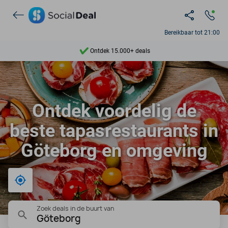
Bereikbaar tot 21:00
Ontdek 15.000+ deals
7 dagen per week beschikbaar
10+ miljoen leden
Ontdek voordelig de
9,4
beste tapasrestaurants in
Ontdek 15.000+ deals
Göteborg en omgeving
Bij mij in de buurt
Zoek deals in de buurt van
Göteborg