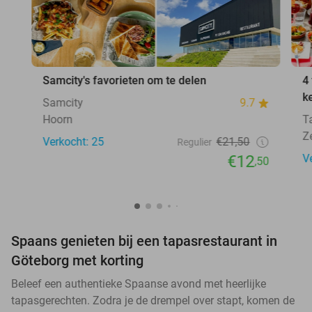
Samcity's favorieten om te delen
4
k
Samcity
9.7
Hoorn
T
Z
Verkocht: 25
€21,50
Regulier
€12
V
,50
Spaans genieten bij een tapasrestaurant in
Göteborg met korting
Beleef een authentieke Spaanse avond met heerlijke
tapasgerechten. Zodra je de drempel over stapt, komen de