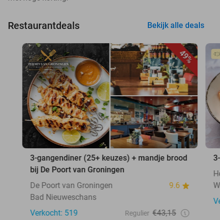
Restaurantdeals
Bekijk alle deals
49%
3-gangendiner (25+ keuzes) + mandje brood
3
bij De Poort van Groningen
H
De Poort van Groningen
9.6
W
Bad Nieuweschans
V
Verkocht: 519
€43,15
Regulier