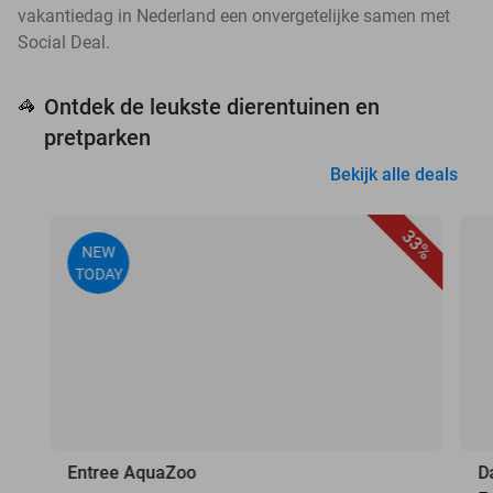
vakantiedag in Nederland een onvergetelijke samen met
Social Deal.
Ontdek de leukste dierentuinen en
🦓
pretparken
Bekijk alle deals
33%
NEW
TODAY
Entree AquaZoo
D