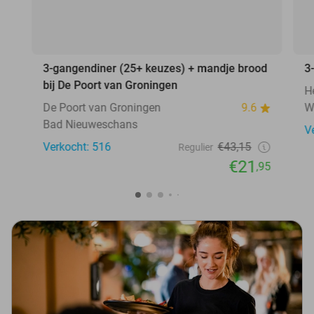
3-gangendiner (25+ keuzes) + mandje brood
3
bij De Poort van Groningen
H
De Poort van Groningen
9.6
W
Bad Nieuweschans
V
Verkocht: 516
€43,15
Regulier
€21
,95