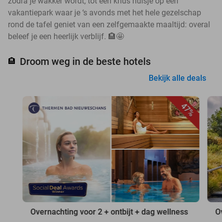
zodra je wakker wordt, tot een knus huisje op een
vakantiepark waar je ‘s avonds met het hele gezelschap
rond de tafel geniet van een zelfgemaakte maaltijd: overal
beleef je een heerlijk verblijf. 🏨🤩
Droom weg in de beste hotels
🏨
Bekijk alle deals
47%
Overnachting voor 2 + ontbijt + dag wellness
O