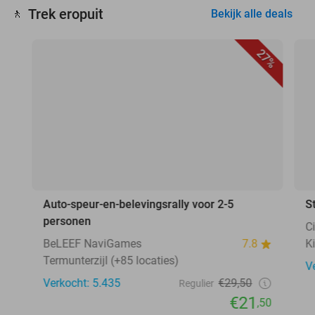
Trek eropuit
🚶
Bekijk alle deals
27%
Auto-speur-en-belevingsrally voor 2-5
S
personen
C
BeLEEF NaviGames
7.8
K
Termunterzijl (+85 locaties)
V
Verkocht: 5.435
€29,50
Regulier
€21
,50