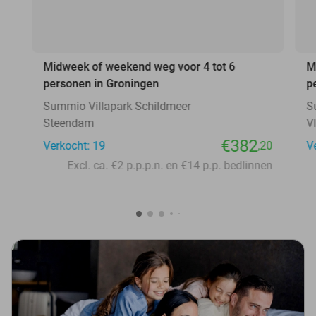
Midweek of weekend weg voor 4 tot 6
M
personen in Groningen
p
Summio Villapark Schildmeer
S
Steendam
V
€382
Verkocht: 19
,20
V
Excl. ca. €2 p.p.p.n. en €14 p.p. bedlinnen