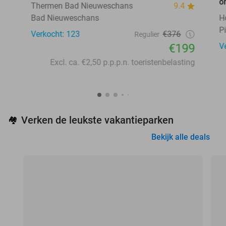
o
Thermen Bad Nieuweschans
9.4
Bad Nieuweschans
H
P
Verkocht: 123
€376
Regulier
€199
V
Excl. ca. €2,50 p.p.p.n. toeristenbelasting
Verken de leukste vakantieparken
🏘️
Bekijk alle deals