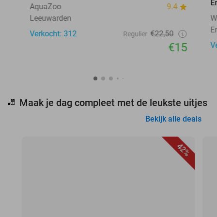
E
AquaZoo
9.4
Leeuwarden
W
E
Verkocht: 312
€22,50
Regulier
€15
V
Maak je dag compleet met de leukste uitjes
🎳
Bekijk alle deals
42%