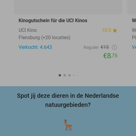
Kinogutschein für die UCI Kinos
W
UCI Kino
10.0
W
Flensburg (+20 locaties)
P
Verkocht: 4.643
€15
V
Regulier
€8
,75
Spot jij deze dieren in de Nederlandse
natuurgebieden?