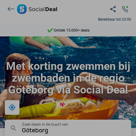
Bereikbaar tot 23:00
Ontdek 15.000+ deals
7 dagen per week beschikbaar
10+ miljoen leden
Met korting zwemmen bij
9,4
zwembaden in de regio
Ontdek 15.000+ deals
Göteborg via Social Deal
Bij mij in de buurt
Zoek deals in de buurt van
Göteborg