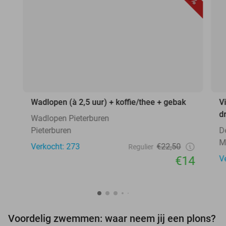
Wadlopen (à 2,5 uur) + koffie/thee + gebak
V
d
Wadlopen Pieterburen
Pieterburen
D
M
Verkocht: 273
€22,50
Regulier
€14
V
Voordelig zwemmen: waar neem jij een plons?