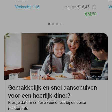
Verkocht: 116
€16,45
V
Regulier
€9
,50
Gemakkelijk en snel aanschuiven
voor een heerlijk diner?
Kies je datum en reserveer direct bij de beste
restaurants