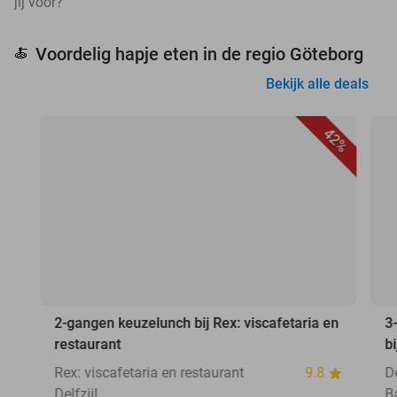
jij voor?
Voordelig hapje eten in de regio Göteborg
🍝
Bekijk alle deals
42%
2-gangen keuzelunch bij Rex: viscafetaria en
3
restaurant
b
Rex: viscafetaria en restaurant
9.8
D
Delfzijl
B