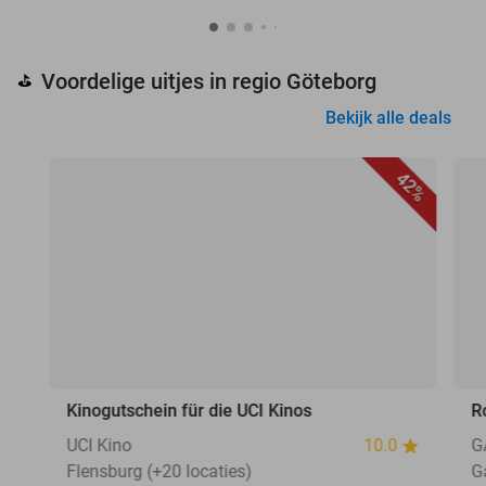
Voordelige uitjes in regio Göteborg
⛳
Bekijk alle deals
42%
Kinogutschein für die UCI Kinos
R
UCI Kino
10.0
G
Flensburg (+20 locaties)
G