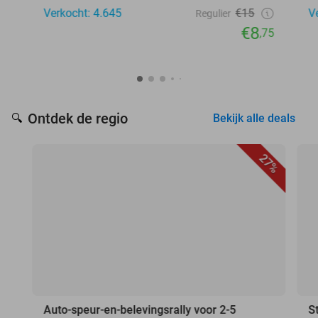
Verkocht: 4.645
€15
V
Regulier
€8
,75
Ontdek de regio
🔍
Bekijk alle deals
27%
Auto-speur-en-belevingsrally voor 2-5
S