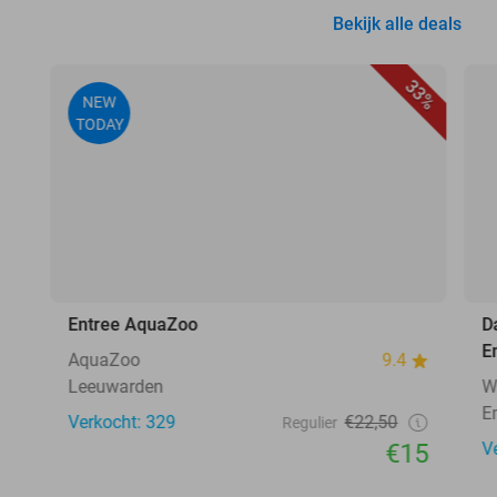
Bekijk alle deals
33%
NEW
TODAY
Entree AquaZoo
D
E
AquaZoo
9.4
Leeuwarden
W
E
Verkocht: 329
€22,50
Regulier
€15
V