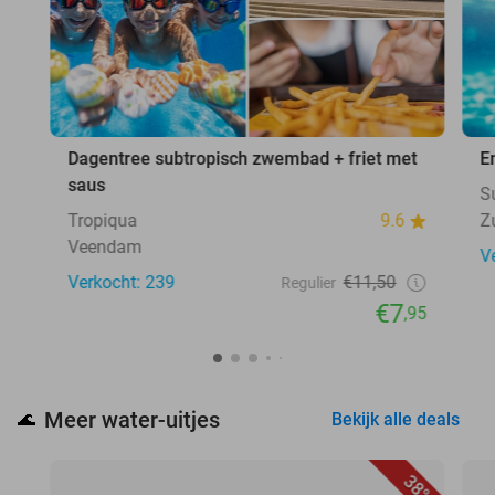
Dagentree subtropisch zwembad + friet met
E
saus
S
Tropiqua
9.6
Z
Veendam
V
Verkocht: 239
€11,50
Regulier
€7
,95
Meer water-uitjes
🌊
Bekijk alle deals
38%