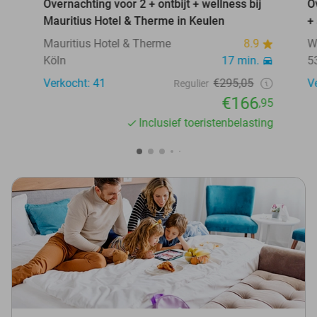
Overnachting voor 2 + ontbijt + wellness bij
O
Mauritius Hotel & Therme in Keulen
+
Mauritius Hotel & Therme
8.9
W
Köln
17 min.
5
Verkocht: 41
€295,05
V
Regulier
€166
,95
Inclusief toeristenbelasting