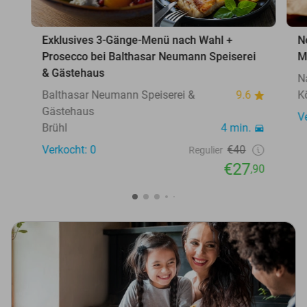
Exklusives 3-Gänge-Menü nach Wahl +
N
Prosecco bei Balthasar Neumann Speiserei
M
& Gästehaus
N
Balthasar Neumann Speiserei &
9.6
K
Gästehaus
V
Brühl
4 min.
Verkocht: 0
€40
Regulier
€27
,90