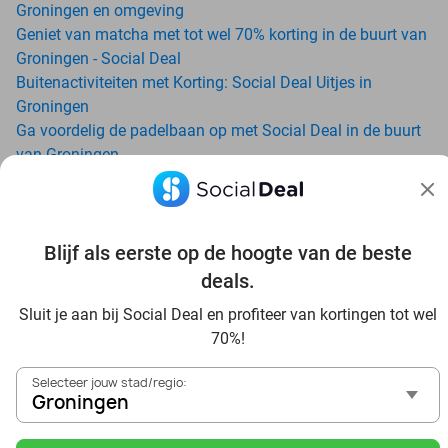
Groningen en omgeving
Geniet van matcha met tot wel 70% korting in de buurt van
Groningen - Social Deal
Buitenactiviteiten met Korting: Social Deal Uitjes in
Groningen
Ga voordelig de padelbaan op met Social Deal in de buurt
van Groningen
Geniet van je vakantie in Groningen in Nederland met
Social Deal
Ontdek voordelig Pilates in Groningen - Social Deal
Blijf als eerste op de hoogte van de beste
Ervaar de kwaliteit van het Van der Valk hotel in Groningen
en omgeving
deals.
Voordelig genieten bij Sunparks met korting vanuit
Sluit je aan bij Social Deal en profiteer van kortingen tot wel
Groningen
70%!
Ervaar de warme sfeer van het Douwe Egberts Café
Met hoge korting naar de zonnebank in Groningen
Selecteer jouw stad/regio:
Skiën met korting in Groningen? Ontdek de leukste
Groningen
skihallen en indoor skibanen
Schaatsen in Groningen en omgeving