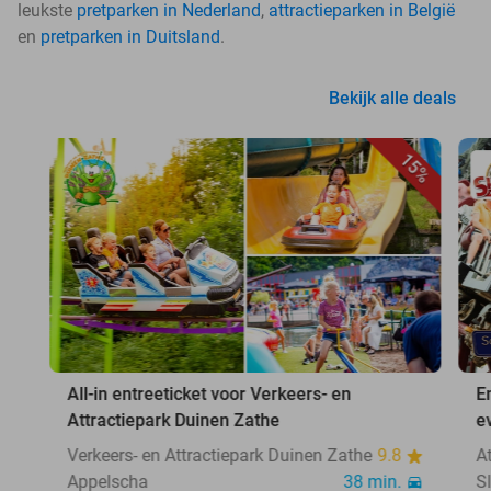
leukste
pretparken in Nederland
,
attractieparken in België
en
pretparken in Duitsland
.
Bekijk alle deals
15%
All-in entreeticket voor Verkeers- en
E
Attractiepark Duinen Zathe
e
Verkeers- en Attractiepark Duinen Zathe
9.8
A
Appelscha
38 min.
S