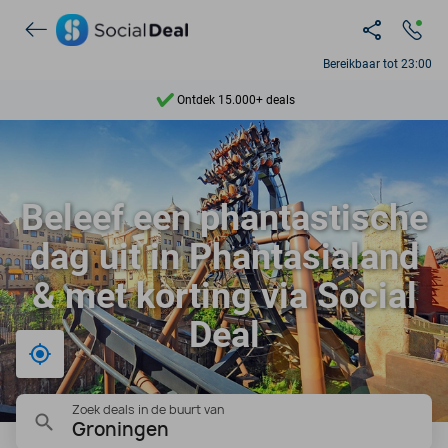
Bereikbaar tot 23:00
Ontdek 15.000+ deals
7 dagen per week beschikbaar
10+ miljoen leden
Beleef een phantastische
9,4
dag uit in Phantasialand
Ontdek 15.000+ deals
& met korting via Social
Deal
Bij mij in de buurt
Zoek deals in de buurt van
Groningen