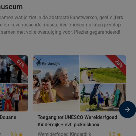
 museum
amen wat je ziet in de abstracte kunstwerken, geef cijfers
ctie op in verrassende musea. Veel museums laten je volop
 samen met volle overtuiging voor. Plezier gegarandeerd!
61%
28%
& Douane
Toegang tot UNESCO Werelderfgoed
Kinderdijk + evt. picknickbox
m
9.6
Werelderfgoed Kinderdijk
9.5