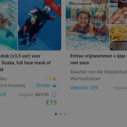
73%
eduik (±3,5 uur) voor
Entree vrijzwemmen + ijsje o
, Scuba, full face mask of
met saus
id
Maarten van der Weijdenba
Bleu
9.2
Warmenhuizen
(+4 locaties)
29 min.
Verkocht: 329
Regulie
629
€69,95
Regulier
€19