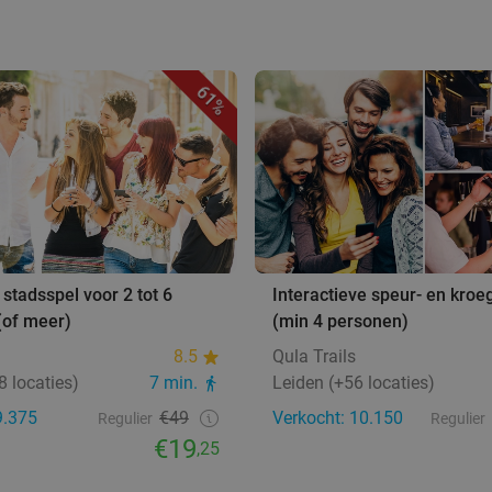
61%
 stadsspel voor 2 tot 6
Interactieve speur- en kroe
(of meer)
(min 4 personen)
8.5
Qula Trails
8 locaties)
7 min.
Leiden (+56 locaties)
9.375
€49
Verkocht: 10.150
Regulier
Regulier
€19
,25