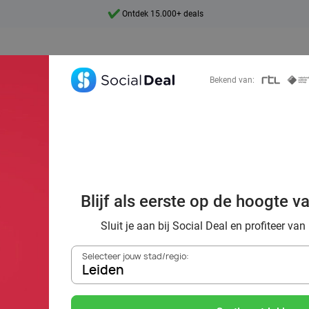
7 dagen per week beschikbaar
10+ miljoen leden
9,4
Bekend van:
Ontdek 15.000+ deals
ën: 16 tips van S
Blijf als eerste op de hoogte v
or de ideale dat
Sluit je aan bij Social Deal en profiteer van
Selecteer jouw stad/regio:
Leiden
Zoek deals in de buurt van
Leiden