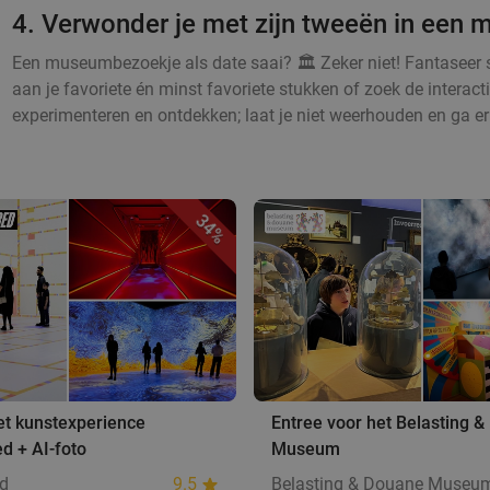
4. Verwonder je met zijn tweeën in een
Een museumbezoekje als date saai? 🏛️ Zeker niet! Fantaseer s
aan je favoriete én minst favoriete stukken of zoek de intera
experimenteren en ontdekken; laat je niet weerhouden en ga er
34%
et kunstexperience
Entree voor het Belasting 
d + AI-foto
Museum
d
9.5
Belasting & Douane Museu