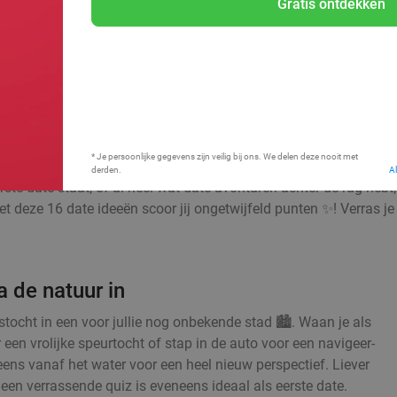
Gratis ontdekken
Bij mij in de buurt
* Je persoonlijke gegevens zijn veilig bij ons. We delen deze nooit met
derden.
A
ste date staat, of al heel wat date-avonturen achter de rug hebt
t deze 16 date ideeën scoor jij ongetwijfeld punten ✨! Verras je 
 de natuur in
ocht in een voor jullie nog onbekende stad 🏙️. Waan je als
 een vrolijke speurtocht of stap in de auto voor een navigeer-
 eens vanaf het water voor een heel nieuw perspectief. Liever
en verrassende quiz is eveneens ideaal als eerste date.