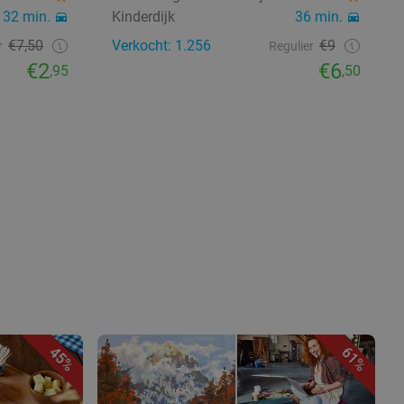
32 min.
Kinderdijk
36 min.
€7,50
Verkocht: 1.256
€9
r
Regulier
€2
€6
,95
,50
45%
61%