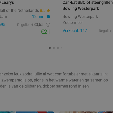
O'Learys
Can-Eat BBQ of steengrillen 
Bowling Westerpark
all of the Netherlands
8.5
ndam
12 min.
Bowling Westerpark
Zoetermeer
695
€33,65
Regulier
€21
Verkocht: 147
Regulier
ar zeker leuk zodra jullie al wat comfortabeler met elkaar zijn:
ch zwemparadijs op, plons in het warme water en ga samen op
eden is van de glijbanen, dobber samen rond in een