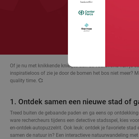
Of je nu met knikkende knietjes aan de vooravond van je eer
inspiratieloos of zie je door de bomen het bos niet meer? Me
quality time. 💞
1. Ontdek samen een nieuwe stad of ga
Treed buiten de gebaande paden en ga eens op ontdekkingst
ware rechercheurs tijdens een detective stadsspel, kies voor
en-ontdek-autopuzzelrit. Ook leuk: ontdek je favoriete stad
samen de natuur in? Een interactieve natuurwandeling met e