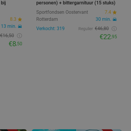
bij
personen) + bittergarnituur (15 stuks)
Sportfondsen Oostervant
7.4
8.3
Rotterdam
30 min.
13 min.
Verkocht: 319
€46,80
Regulier
€16,50
€22
,95
€8
,50