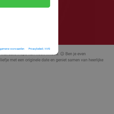
lgemene voorwaarden
Privacybeleid / AVG
; wat date-inspo kan nooit kwaad. 😉 Ben je even
liefje met een originele date en geniet samen van heerlijke