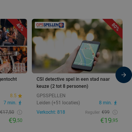
46%
80%
gentocht
CSI detective spel in een stad naar
keuze (2 tot 8 personen)
8.5
GPSSPELLEN
7 min.
Leiden (+51 locaties)
8 min.
€17,50
Verkocht: 818
€99
Regulier
€9
€19
,50
,95