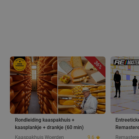
36%
Rondleiding kaaspakhuis +
Entreetick
kaasplankje + drankje (60 min)
Remastere
Kaaspakhuis Woerden
9.6
Remastere