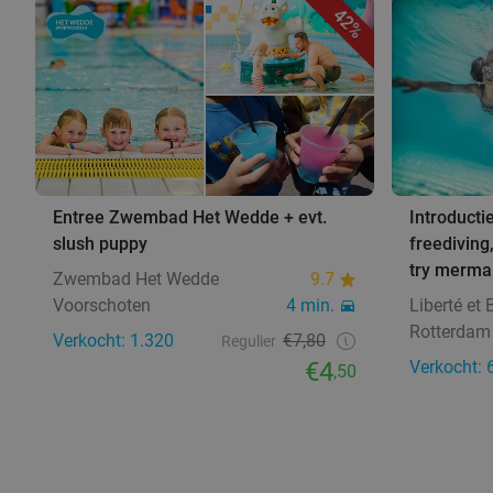
42%
Entree Zwembad Het Wedde + evt.
Introducti
slush puppy
freediving
try merma
Zwembad Het Wedde
9.7
Voorschoten
4 min.
Liberté et 
Rotterdam 
Verkocht: 1.320
€7,80
Regulier
€4
Verkocht: 
,50