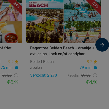
24%
53%
f friet
Dagentree Beldert Beach + drankje +
evt. chips, koek en/of candybar
d
9.9
Beldert Beach
9.2
75 min.
Zoelen
79 min.
€9,25
Verkocht: 2.270
€9,50
r
Regulier
€6
€4
,99
,50