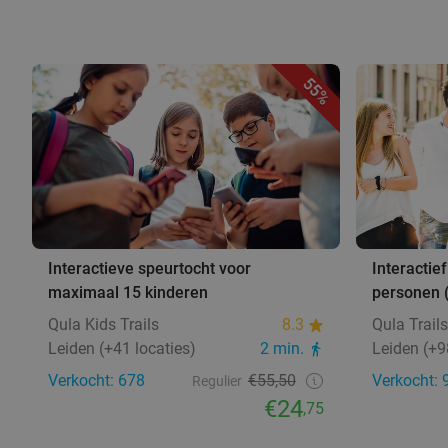
55%
Interactieve speurtocht voor
Interactief
maximaal 15 kinderen
personen 
Qula Kids Trails
8.3
Qula Trails
Leiden (+41 locaties)
2 min.
Leiden (+9
Verkocht: 678
€55,50
Verkocht: 
Regulier
€24
,75