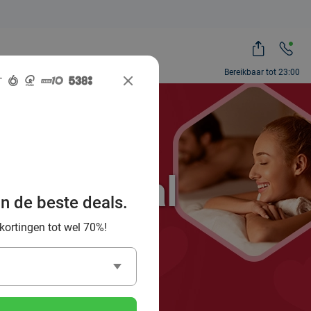
Bereikbaar tot 23:00
ocial Deal
an de beste deals.
es!
 kortingen tot wel 70%!