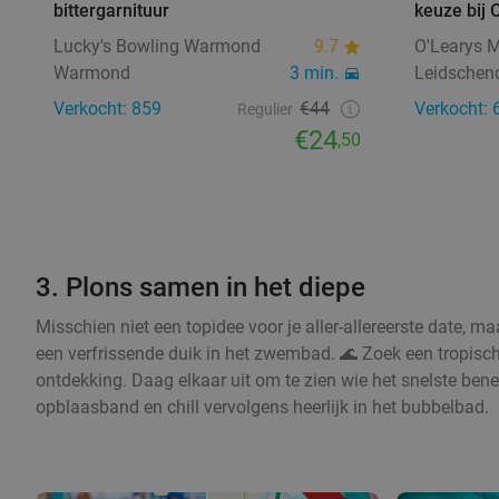
bittergarnituur
keuze bij 
Lucky's Bowling Warmond
9.7
O'Learys M
Warmond
3 min.
Leidsche
Verkocht: 859
€44
Verkocht: 
Regulier
€24
,50
3. Plons samen in het diepe
Misschien niet een topidee voor je aller-allereerste date, ma
een verfrissende duik in het zwembad. 🌊 Zoek een tropis
ontdekking. Daag elkaar uit om te zien wie het snelste ben
opblaasband en chill vervolgens heerlijk in het bubbelbad.