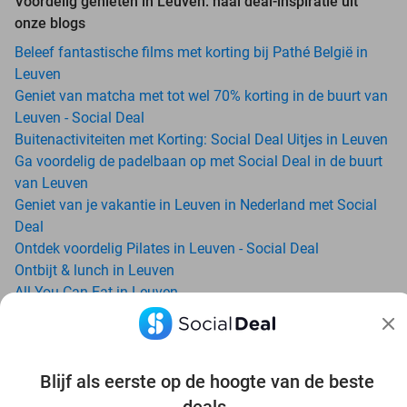
Voordelig genieten in Leuven: haal deal-inspiratie uit
onze blogs
Beleef fantastische films met korting bij Pathé België in
Leuven
Geniet van matcha met tot wel 70% korting in de buurt van
Leuven - Social Deal
Buitenactiviteiten met Korting: Social Deal Uitjes in Leuven
Ga voordelig de padelbaan op met Social Deal in de buurt
van Leuven
Geniet van je vakantie in Leuven in Nederland met Social
Deal
Ontdek voordelig Pilates in Leuven - Social Deal
Ontbijt & lunch in Leuven
All-You-Can-Eat in Leuven
Avondje uit in regio Leuven? Ontdek 6x inspiratie voor een
onvergetelijke avond
Date ideeën voor Leuven en omgeving: ontdek 16 tips voor
Blijf als eerste op de hoogte van de beste
de ideale dates
Dagje uit naar Pairi Daiza vanaf Leuven: verwonder je in de