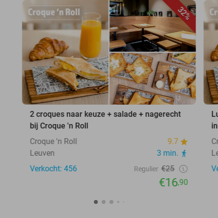
32%
2 croques naar keuze + salade + nagerecht
L
bij Croque 'n Roll
i
Croque 'n Roll
9.7
C
Leuven
3 min.
L
Verkocht: 456
€25
V
Regulier
€16
,90