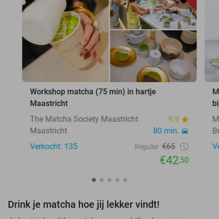
Workshop matcha (75 min) in hartje
M
Maastricht
b
The Matcha Society Maastricht
9.9
M
Maastricht
80 min.
B
Verkocht: 135
€65
V
Regulier
€42
,50
Drink je matcha hoe jij lekker vindt!