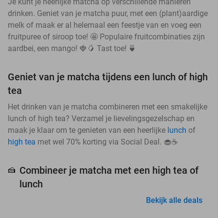
Je kunt je heerlijke matcha op verschillende manieren
drinken. Geniet van je matcha puur, met een (plant)aardige
melk of maak er al helemaal een feestje van en voeg een
fruitpuree of siroop toe! 🤩 Populaire fruitcombinaties zijn
aardbei, een mango! 🍓🥭 Tast toe! 🍵
Geniet van je matcha tijdens een lunch of high
tea
Het drinken van je matcha combineren met een smakelijke
lunch of high tea? Verzamel je lievelingsgezelschap en
maak je klaar om te genieten van een heerlijke
lunch
of
high tea
met wel 70% korting via Social Deal. 🧁☕
Combineer je matcha met een high tea of
🍰
lunch
Bekijk alle deals