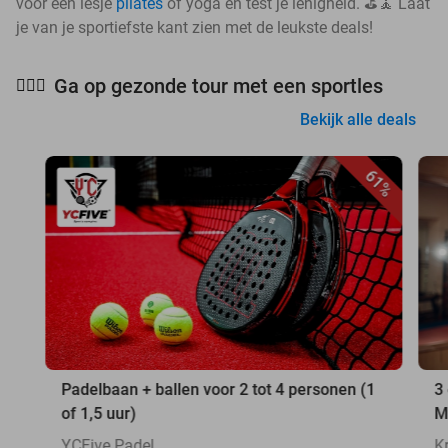
voor een lesje
pilates
of yoga en test je lenigheid. ⛳🧘 Laat
je van je sportiefste kant zien met de leukste deals!
Ga op gezonde tour met een sportles
🧘🏻‍♀️
Bekijk alle deals
61%
Padelbaan + ballen voor 2 tot 4 personen (1
3
of 1,5 uur)
M
YCFive Padel
K