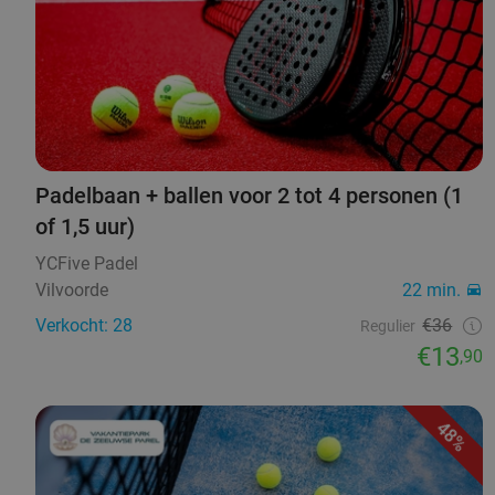
Padelbaan + ballen voor 2 tot 4 personen (1
of 1,5 uur)
YCFive Padel
Vilvoorde
22 min.
Verkocht: 28
€36
Regulier
€13
,90
48%