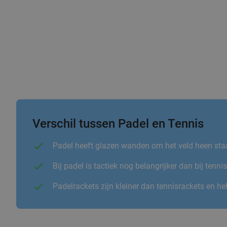
Verschil tussen Padel en Tennis
Padel heeft glazen wanden om het veld heen staa
Bij padel is tactiek nog belangrijker dan bij ten
Padelrackets zijn kleiner dan tennisrackets en 