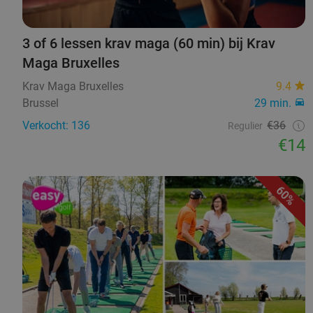
3 of 6 lessen krav maga (60 min) bij Krav
Maga Bruxelles
Krav Maga Bruxelles
9.4
Brussel
29 min.
Verkocht: 136
€36
Regulier
€14
60%