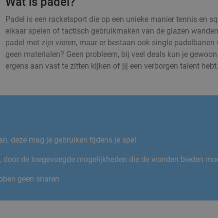
Wat is padel?
Padel is een racketsport die op een unieke manier tennis en s
elkaar spelen of tactisch gebruikmaken van de glazen wanden 
padel met zijn vieren, maar er bestaan ook single padelbanen 
geen materialen? Geen probleem, bij veel deals kun je gewoon 
ergens aan vast te zitten kijken of jij een verborgen talent hebt
n, deze mag je gebruiken tijdens je spel
nis, door de toegevoegde mogelijkheden die de wanden bieden moet
hebben geen snaren