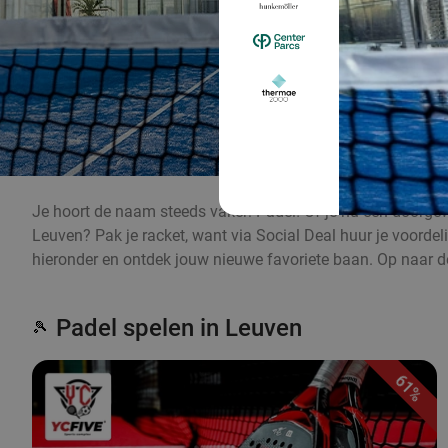
Je hoort de naam steeds vaker: Padel! Of je nu een doorgewi
Leuven? Pak je racket, want via Social Deal huur je voordeli
hieronder en ontdek jouw nieuwe favoriete baan. Op naar de
Padel spelen in Leuven
🎾
61%