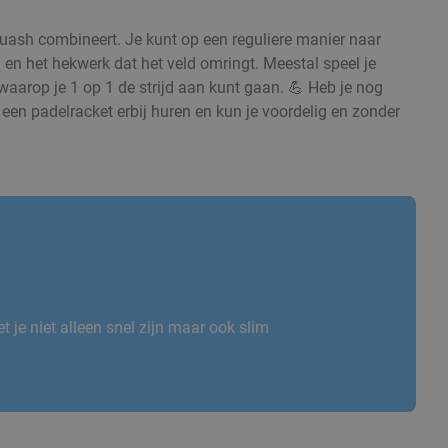
quash combineert. Je kunt op een reguliere manier naar
en het hekwerk dat het veld omringt. Meestal speel je
waarop je 1 op 1 de strijd aan kunt gaan. 💪 Heb je nog
een padelracket erbij huren en kun je voordelig en zonder
.
 je niet alleen snel zijn maar ook slim