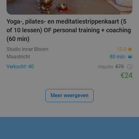
Yoga-, pilates- en meditatiestrippenkaart (5
of 10 lessen) OF personal training + coaching
(60 min)
Studio Inner Bloom
10.0
Maastricht
80 min.
Verkocht: 40
€75
Regulier
€24
Meer weergeven