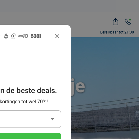
Bereikbaar tot 21:00
t een potje
an de beste deals.
n Leuven
 kortingen tot wel 70%!