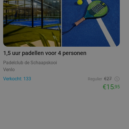
1,5 uur padellen voor 4 personen
Padelclub de Schaapskooi
Venlo
Verkocht: 133
€27
Regulier
€15
,95