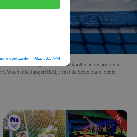
lgemene voorwaarden
Privacybeleid / AVG
j de baan op kunt. 😉 Ready om te knallen in de buurt van
rt. Wacht niet langer! Bekijk snel de beste padel deals
28%