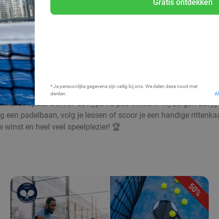
Gratis ontdekken
Bij mij in de buurt
* Je persoonlijke gegevens zijn veilig bij ons. We delen deze nooit met
derden.
A
nterde speler bent of de hype nu pas ontdekt: wij zorgen dat ji
g een padelbaan, volg je lessen of scoor je een handige rittenkaa
 winst en heel veel speelplezier! 🏆
50%