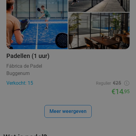
Padellen (1 uur)
Fábrica de Padel
Buggenum
Verkocht: 15
€25
Regulier
€14
,95
Meer weergeven