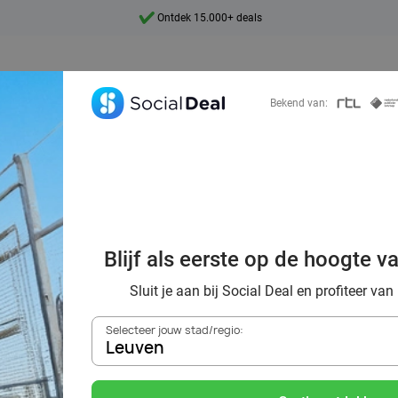
Ontdek 15.000+ deals
7 dagen per week beschikbaar
10+ miljoen leden
Bekend van:
9,4
Ontdek 15.000+ deals
f sportief uit me
Blijf als eerste op de hoogte v
n de omgeving va
Sluit je aan bij Social Deal en profiteer van
Selecteer jouw stad/regio:
Leuven
Zoek deals in de buurt van
Leuven