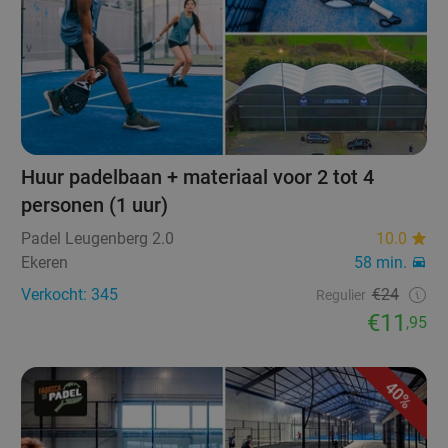
Huur padelbaan + materiaal voor 2 tot 4
personen (1 uur)
Padel Leugenberg 2.0
10.0
Ekeren
58 min.
Verkocht: 345
€24
Regulier
€11
,95
40%