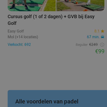
Cursus golf (1 of 2 dagen) + GVB bij Easy
Golf
Easy Golf
8.1
Mol (+14 locaties)
67 min.
Verkocht: 692
€249
Regulier
€99
Alle voordelen van padel