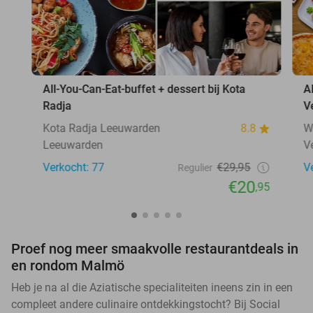
All-You-Can-Eat-buffet + dessert bij Kota
A
Radja
V
Kota Radja Leeuwarden
8.8
W
Leeuwarden
V
Verkocht: 77
€29,95
V
Regulier
€20
,95
Proef nog meer smaakvolle restaurantdeals in
en rondom Malmö
Heb je na al die Aziatische specialiteiten ineens zin in een
compleet andere culinaire ontdekkingstocht? Bij Social