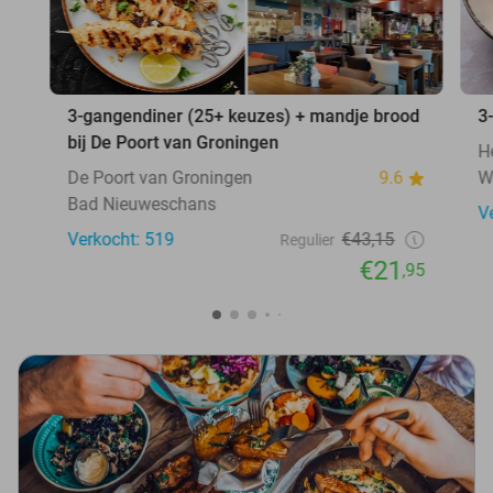
3-gangendiner (25+ keuzes) + mandje brood
3
bij De Poort van Groningen
H
De Poort van Groningen
9.6
W
Bad Nieuweschans
V
Verkocht: 519
€43,15
Regulier
€21
,95