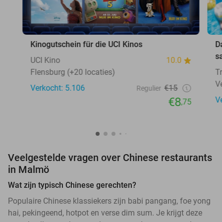
Kinogutschein für die UCI Kinos
D
s
UCI Kino
10.0
Flensburg (+20 locaties)
T
V
Verkocht: 5.106
€15
Regulier
€8
V
,75
Veelgestelde vragen over Chinese restaurants
in Malmö
Wat zijn typisch Chinese gerechten?
Populaire Chinese klassiekers zijn babi pangang, foe yong
hai, pekingeend, hotpot en verse dim sum. Je krijgt deze