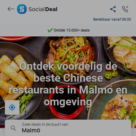
Bereikbaar vanaf 08:00
Ontdek 15.000+ deals
7 dagen per week beschikbaar
10+ miljoen leden
Ontdek voordelig de
9,4
beste Chinese
Ontdek 15.000+ deals
restaurants in Malmö en
omgeving
Bij mij in de buurt
Zoek deals in de buurt van
Malmö