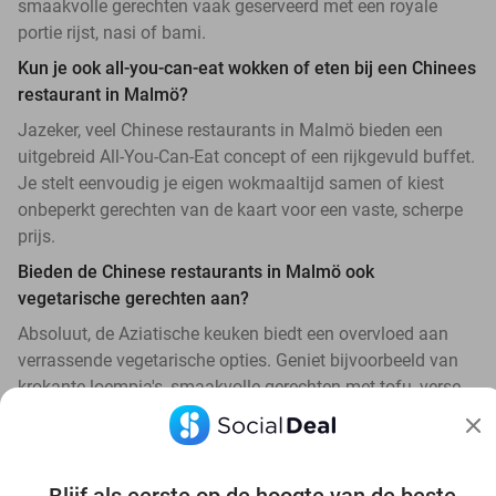
smaakvolle gerechten vaak geserveerd met een royale
portie rijst, nasi of bami.
Kun je ook all-you-can-eat wokken of eten bij een Chinees
restaurant in Malmö?
Jazeker, veel Chinese restaurants in Malmö bieden een
uitgebreid All-You-Can-Eat concept of een rijkgevuld buffet.
Je stelt eenvoudig je eigen wokmaaltijd samen of kiest
onbeperkt gerechten van de kaart voor een vaste, scherpe
prijs.
Bieden de Chinese restaurants in Malmö ook
vegetarische gerechten aan?
Absoluut, de Aziatische keuken biedt een overvloed aan
verrassende vegetarische opties. Geniet bijvoorbeeld van
krokante loempia's, smaakvolle gerechten met tofu, verse
wokgroenten en vegetarische bami of nasi.
Hoe scoor ik met korting een reservering bij een Chinees
restaurant in de buurt?