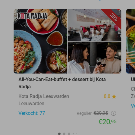
30%
All-You-Can-Eat-buffet + dessert bij Kota
U
Radja
C
Kota Radja Leeuwarden
8.8
Z
Leeuwarden
V
Verkocht: 77
€29,95
Regulier
€20
,95