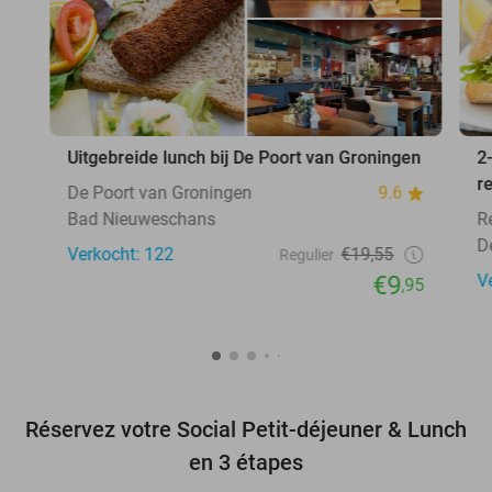
Uitgebreide lunch bij De Poort van Groningen
2
r
De Poort van Groningen
9.6
Bad Nieuweschans
R
De
Verkocht: 122
€19,55
Regulier
€9
V
,95
Réservez votre Social Petit-déjeuner & Lunch
en 3 étapes