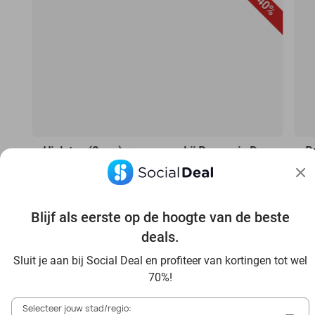
40%
High tea (2 uur) + prosecco bij Brasserie De
B
Leyhoeve
c
Brasserie De Leyhoeve
9.7
B
Groningen
G
Blijf als eerste op de hoogte van de beste
Verkocht: 130
€32,75
V
Regulier
deals.
€19
,50
Sluit je aan bij Social Deal en profiteer van kortingen tot wel
70%!
Selecteer jouw stad/regio: