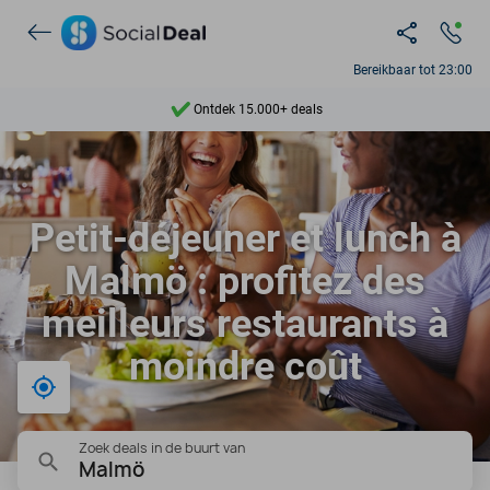
Ontdek 15.000+ deals
Bereikbaar tot 23:00
7 dagen per week beschikbaar
10+ miljoen leden
9,4
Petit-déjeuner et lunch à
Ontdek 15.000+ deals
Malmö : profitez des
meilleurs restaurants à
moindre coût
Bij mij in de buurt
Zoek deals in de buurt van
Malmö