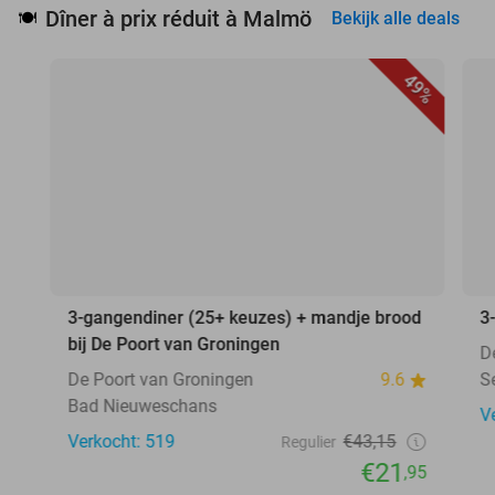
Dîner à prix réduit à Malmö
🍽️
Bekijk alle deals
49%
3-gangendiner (25+ keuzes) + mandje brood
3
bij De Poort van Groningen
D
De Poort van Groningen
9.6
S
Bad Nieuweschans
V
Verkocht: 519
€43,15
Regulier
€21
,95