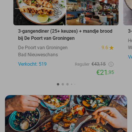
3-gangendiner (25+ keuzes) + mandje brood
3
bij De Poort van Groningen
H
De Poort van Groningen
9.6
W
Bad Nieuweschans
V
Verkocht: 519
€43,15
Regulier
€21
,95