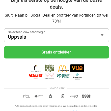
Blijf als eerste op de hoogte van de beste
Via Social Deal ontdek je heel eenvoudig de allerbeste
deals.
acties bij Chinese restaurants in jouw omgeving. Claim
direct jouw favoriete deal, reserveer je tafeltje en schuif
Sluit je aan bij Social Deal en profiteer van kortingen tot wel
voordelig aan!
70%!
Selecteer jouw stad/regio:
Uppsala
Gratis ontdekken
Ontdek alle topdeals in jouw omgeving
Bekend van:
Hoi, onze klantenservice is open,
dus als je een vraag hebt helpen
OPEN IN APP
we je graag!
* Je persoonlijke gegevens zijn veilig bij ons. We delen deze nooit met derden.