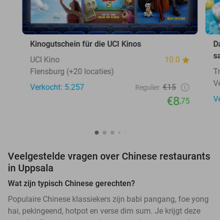
Kinogutschein für die UCI Kinos
D
s
UCI Kino
10.0
Flensburg (+20 locaties)
T
V
Verkocht: 5.257
€15
Regulier
€8
V
,75
Veelgestelde vragen over Chinese restaurants
in Uppsala
Wat zijn typisch Chinese gerechten?
Populaire Chinese klassiekers zijn babi pangang, foe yong
hai, pekingeend, hotpot en verse dim sum. Je krijgt deze