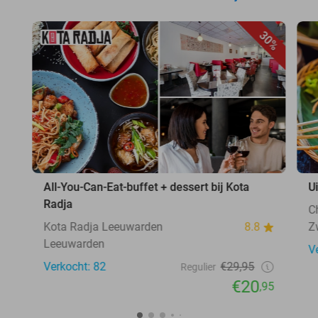
30%
All-You-Can-Eat-buffet + dessert bij Kota
U
Radja
C
Kota Radja Leeuwarden
8.8
Z
Leeuwarden
V
Verkocht: 82
€29,95
Regulier
€20
,95