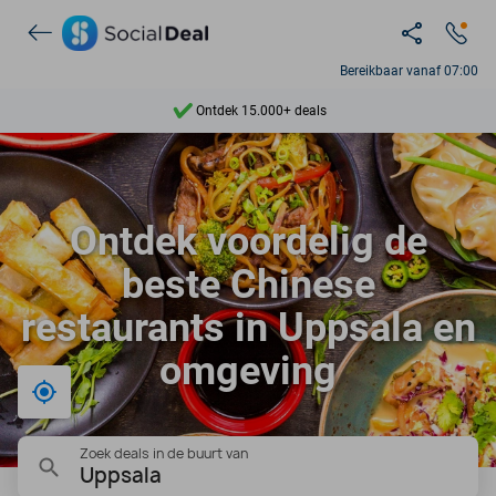
Bereikbaar vanaf 07:00
Ontdek 15.000+ deals
7 dagen per week beschikbaar
10+ miljoen leden
Ontdek voordelig de
9,4
beste Chinese
Ontdek 15.000+ deals
restaurants in Uppsala en
omgeving
Bij mij in de buurt
Zoek deals in de buurt van
Uppsala