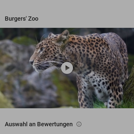
Burgers' Zoo
play_circle
Auswahl an Bewertungen
info_outlined