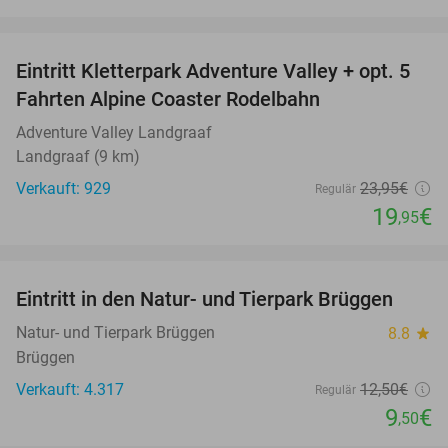
favorite_border
Eintritt Kletterpark Adventure Valley + opt. 5
17%
Fahrten Alpine Coaster Rodelbahn
Adventure Valley Landgraaf
Landgraaf (9 km)
Verkauft: 929
23
,95
€
Regulär
19
€
,95
favorite_border
Eintritt in den Natur- und Tierpark Brüggen
24%
Natur- und Tierpark Brüggen
8.8
star
Brüggen
Verkauft: 4.317
12
,50
€
Regulär
9
€
,50