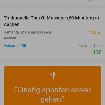
favorite_border
Traditionelle Thai Öl Massage (60 Minuten) in
36%
Aachen
Samanta Spa Thai Massage
10.0
star
Aachen
Verkauft: 108
55€
Regulär
35€
Günstig spontan essen
gehen?