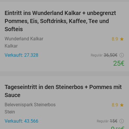
Eintritt ins Wunderland Kalkar + unbegrenzt
32%
Pommes, Eis, Softdrinks, Kaffee, Tee und
Softeis
Wunderland Kalkar
8.9
star
Kalkar
Verkauft: 27.328
36
,50
€
Regulär
25€
favorite_border
Tageseintritt in den Steinerbos + Pommes mit
37%
Sauce
Belevenispark Steinerbos
8.9
star
Stein
Verkauft: 43.566
15€
Regulär