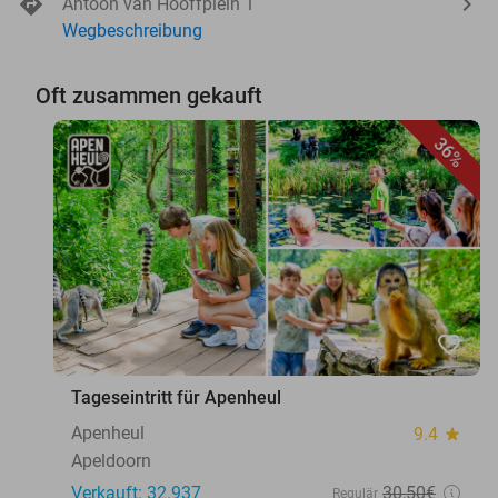
Antoon van Hooffplein 1
Wegbeschreibung
Oft zusammen gekauft
36%
favorite_border
Tageseintritt für Apenheul
Apenheul
9.4
star
Apeldoorn
Verkauft: 32.937
30
,50
€
Regulär