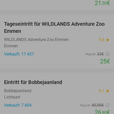
21
€
,50
favorite_border
Tageseintritt für WILDLANDS Adventure Zoo
24%
Emmen
WILDLANDS Adventure Zoo Emmen
9.6
star
Emmen
Verkauft: 17.437
33€
Regulär
25€
favorite_border
Eintritt für Bobbejaanland
46%
Bobbejaanland
9.1
star
Lichtaart
Verkauft: 7.604
49
,90
€
Regulär
26
€
,90