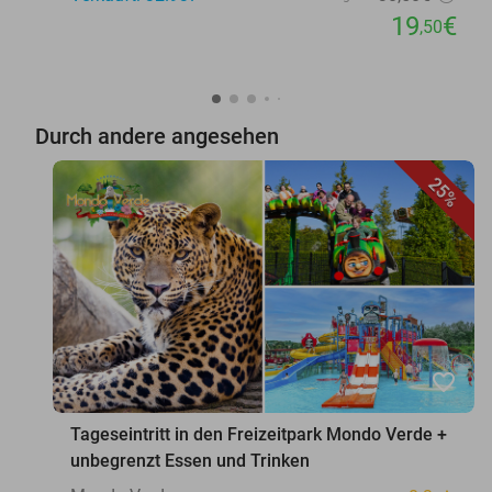
19
€
,50
Durch andere angesehen
25%
favorite_border
Tageseintritt in den Freizeitpark Mondo Verde +
unbegrenzt Essen und Trinken