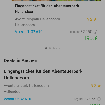
Eingangsticket für den Abenteuerpark
Hellendoorn
Avonturenpark Hellendoorn
9.2
star
Hellendoorn
Verkauft: 32.610
32
,95
€
Regulär
19
€
,50
favorite_border
Deals in Aachen
Eingangsticket für den Abenteuerpark
41%
Hellendoorn
Avonturenpark Hellendoorn
9.2
star
Hellendoorn
Verkauft: 32.610
32
,95
€
Regulär