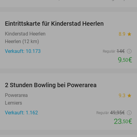
favorite_border
Eintrittskarte für Kinderstad Heerlen
32%
Kinderstad Heerlen
8.9
star
Heerlen (12 km)
Verkauft: 10.173
14€
Regulär
9
€
,50
favorite_border
2 Stunden Bowling bei Powerarea
53%
Powerarea
9.3
star
Lemiers
Verkauft: 1.162
49
,95
€
Regulär
23
€
,50
favorite_border