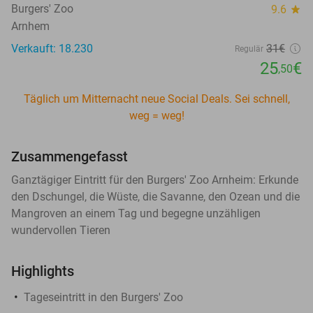
Burgers' Zoo
9.6
star
Arnhem
Verkauft: 18.230
31€
Regulär
25
€
,50
Täglich um Mitternacht neue Social Deals. Sei schnell,
weg = weg!
Zusammengefasst
Ganztägiger Eintritt für den Burgers' Zoo Arnheim: Erkunde
den Dschungel, die Wüste, die Savanne, den Ozean und die
Mangroven an einem Tag und begegne unzähligen
wundervollen Tieren
Highlights
Tageseintritt in den Burgers' Zoo