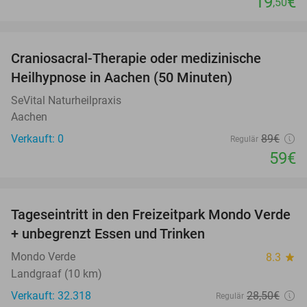
19
€
,50
favorite_border
Craniosacral-Therapie oder medizinische
34%
NEW
Heilhypnose in Aachen (50 Minuten)
TODAY
SeVital Naturheilpraxis
Aachen
Verkauft: 0
89€
Regulär
59€
favorite_border
Tageseintritt in den Freizeitpark Mondo Verde
25%
+ unbegrenzt Essen und Trinken
Mondo Verde
8.3
star
Landgraaf (10 km)
Verkauft: 32.318
28
,50
€
Regulär