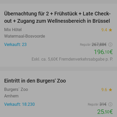
favorite_border
Übernachtung für 2 + Frühstück + Late Check-
27%
out + Zugang zum Wellnessbereich in Brüssel
Mix Hôtel
9.4
star
Watermaal-Bosvoorde
Verkauft: 23
267
,88
€
Regulär
196
€
,10
Exkl. ca. 5,60€ Fremdenverkehrsabgabe p. P.
favorite_border
Eintritt in den Burgers' Zoo
18%
Burgers´ Zoo
9.6
star
Arnhem
Verkauft: 18.230
31€
Regulär
25
€
,50