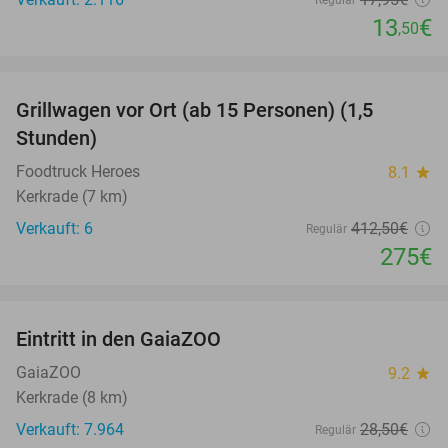
Regulär
13
€
,50
favorite_border
Grillwagen vor Ort (ab 15 Personen) (1,5
33%
Stunden)
Foodtruck Heroes
8.1
star
Kerkrade (7 km)
Verkauft: 6
412
,50
€
Regulär
275€
favorite_border
Eintritt in den GaiaZOO
14%
GaiaZOO
9.2
star
Kerkrade (8 km)
Verkauft: 7.964
28
,50
€
Regulär