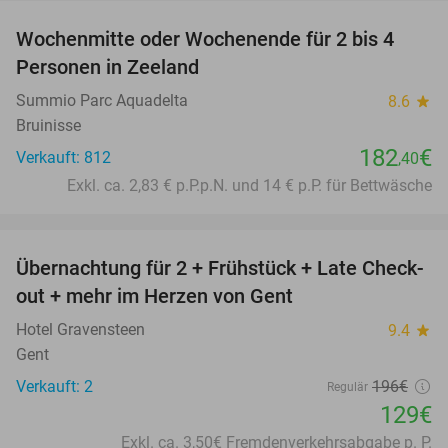
Wochenmitte oder Wochenende für 2 bis 4
Personen in Zeeland
Summio Parc Aquadelta
8.6
star
Bruinisse
182
€
Verkauft: 812
,40
Exkl. ca. 2,83 € p.P.p.N. und 14 € p.P. für Bettwäsche
favorite_border
Übernachtung für 2 + Frühstück + Late Check-
34%
out + mehr im Herzen von Gent
Hotel Gravensteen
9.4
star
Gent
Verkauft: 2
196€
Regulär
129€
Exkl. ca. 3,50€ Fremdenverkehrsabgabe p. P.