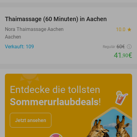
favorite_border
Thaimassage (60 Minuten) in Aachen
30%
Nora Thaimassage Aachen
10.0
star
Aachen
Verkauft: 109
60€
Regulär
41
€
,90
Entdecke die tollsten
Sommerurlaubdeals
!
Jetzt ansehen