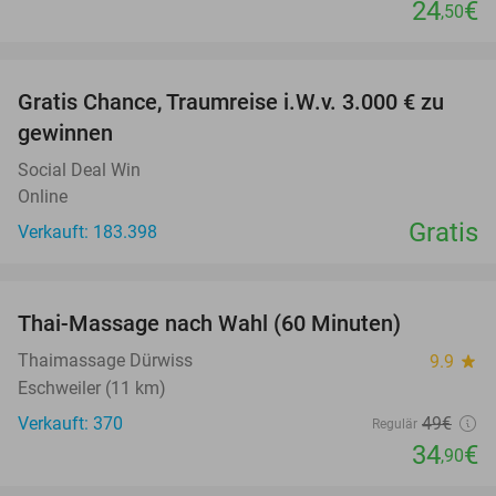
24
€
,50
favorite_border
Gratis Chance, Traumreise i.W.v. 3.000 € zu
gewinnen
Social Deal Win
Online
Gratis
Verkauft: 183.398
favorite_border
Thai-Massage nach Wahl (60 Minuten)
29%
Thaimassage Dürwiss
9.9
star
Eschweiler (11 km)
Verkauft: 370
49€
Regulär
34
€
,90
favorite_border