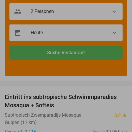
Suche Restaurant
favorite_border
Eintritt ins subtropische Schwimmparadies
25%
Mosaqua + Softeis
Subtropisch Zwemparadijs Mosaqua
8.2
star
Gulpen (11 km)
Verkauft: 2.116
17
,95
€