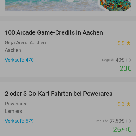
favorite_border
100 Arcade Game-Credits in Aachen
50%
Giga Arena Aachen
9.9
star
Aachen
Verkauft: 470
40€
Regulär
20€
favorite_border
2 oder 3 Go-Kart Fahrten bei Powerarea
32%
Powerarea
9.3
star
Lemiers
Verkauft: 579
37
,50
€
Regulär
25
€
,50