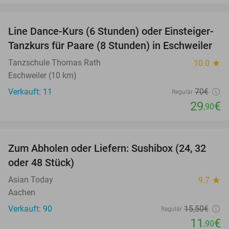
favorite_border
Line Dance-Kurs (6 Stunden) oder Einsteiger-
57%
Tanzkurs für Paare (8 Stunden) in Eschweiler
Tanzschule Thomas Rath
10.0
star
Eschweiler (10 km)
Verkauft: 11
70€
Regulär
29
€
,90
favorite_border
Zum Abholen oder Liefern: Sushibox (24, 32
23%
oder 48 Stück)
Asian Today
9.7
star
Aachen
Verkauft: 90
15
,50
€
Regulär
11
€
,90