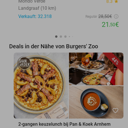
Mondo Verde
8.3
star
Landgraaf (10 km)
Verkauft: 32.318
28
,50
€
Regulär
21
€
,50
Deals in der Nähe von Burgers' Zoo
44%
favorite_border
2-gangen keuzelunch bij Pan & Koek Arnhem