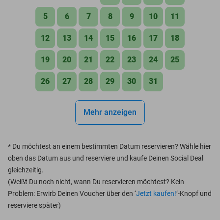
5
6
7
8
9
10
11
12
13
14
15
16
17
18
19
20
21
22
23
24
25
26
27
28
29
30
31
Mehr anzeigen
*
Du möchtest an einem bestimmten Datum reservieren? Wähle hier
oben das Datum aus und reserviere und kaufe Deinen Social Deal
gleichzeitig.
(Weißt Du noch nicht, wann Du reservieren möchtest? Kein
Problem: Erwirb Deinen Voucher über den ‘
Jetzt kaufen!
’-Knopf und
reserviere später)