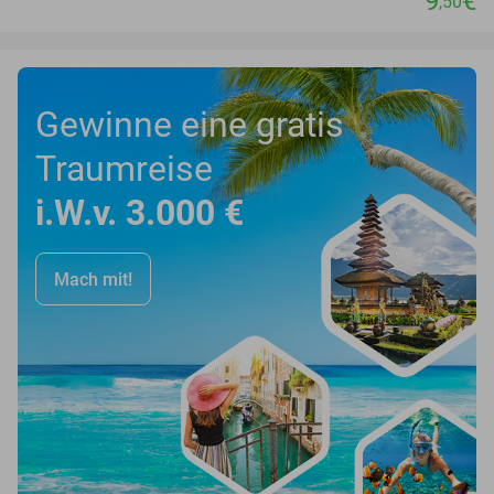
9
€
,50
Gewinne eine gratis
Traumreise
i.W.v. 3.000 €
Mach mit!