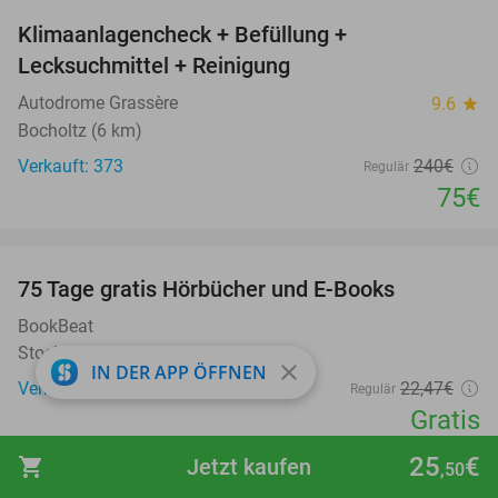
Klimaanlagencheck + Befüllung +
69%
Lecksuchmittel + Reinigung
Autodrome Grassère
9.6
star
Bocholtz (6 km)
Verkauft: 373
240€
Regulär
75€
favorite_border
100%
75 Tage gratis Hörbücher und E-Books
BookBeat
Stockholm
close
IN DER APP ÖFFNEN
Verkauft: 39.261
22
,47
€
Regulär
Gratis
favorite_border
25
€
shopping_cart
Jetzt kaufen
,50