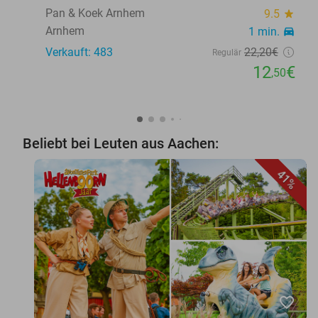
Pan & Koek Arnhem
9.5
star
Arnhem
1 min.
directions_car
Verkauft: 483
22
,20
€
Regulär
12
€
,50
Beliebt bei Leuten aus Aachen:
41%
favorite_border