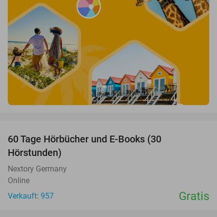
favorite_border
60 Tage Hörbücher und E-Books (30
Hörstunden)
Nextory Germany
Online
Gratis
Verkauft: 957
favorite_border