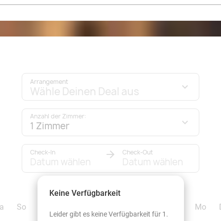
Arrangement
Wähle Deinen Deal aus
Anzahl der Zimmer:
1 Zimmer
Check-In
Check-Out
Datum wählen
Datum wählen
September 2026
Keine Verfügbarkeit
a
So
Mo
Di
Mi
Do
Fr
Sa
So
Mo
Leider gibt es keine Verfügbarkeit für 1.