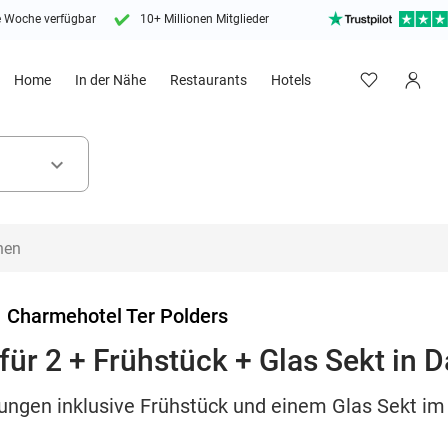
e Woche verfügbar
10+ Millionen Mitglieder
Home
In der Nähe
Restaurants
Hotels
keyboard_arrow_down
>
Charmehotel Ter Polders
für 2 + Frühstück + Glas Sekt in
ungen inklusive Frühstück und einem Glas Sekt im