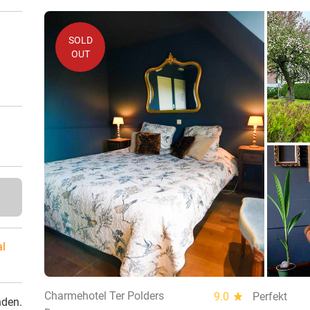
SOLD
OUT
al
Charmehotel Ter Polders
9.0
star
Perfekt
nden.