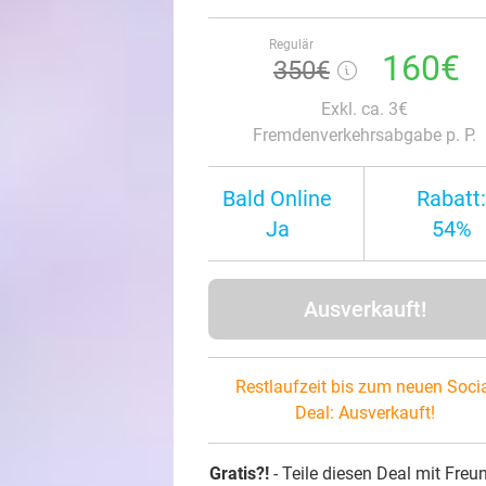
Regulär
160€
350€
Exkl. ca. 3€
Fremdenverkehrsabgabe p. P.
Bald Online
Rabatt:
Ja
54%
Ausverkauft!
Restlaufzeit bis zum neuen Soci
Deal:
Ausverkauft!
Gratis?!
- Teile diesen Deal mit Freu