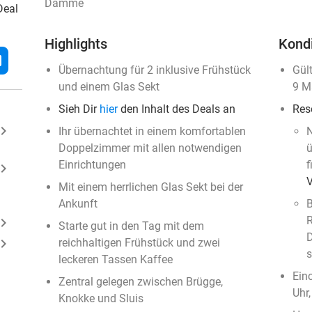
Damme
Deal
Highlights
Kond
l
Übernachtung für 2 inklusive Frühstück
Gül
und einem Glas Sekt
9 M
Sieh Dir
hier
den Inhalt des Deals an
Res
ard_arrow_right
Ihr übernachtet in einem komfortablen
N
Doppelzimmer mit allen notwendigen
ü
Einrichtungen
f
ard_arrow_right
Mit einem herrlichen Glas Sekt bei der
Ankunft
B
R
ard_arrow_right
Starte gut in den Tag mit dem
D
ard_arrow_right
reichhaltigen Frühstück und zwei
s
leckeren Tassen Kaffee
Ein
Zentral gelegen zwischen Brügge,
Uhr
Knokke und Sluis