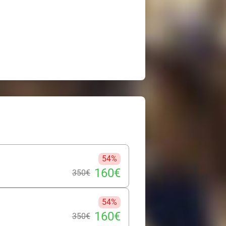
54%
160€
350€
54%
160€
350€