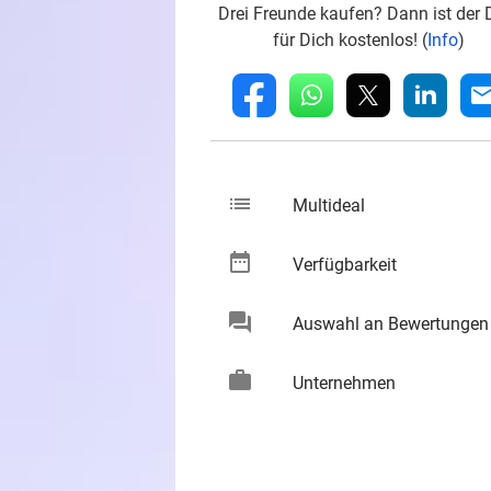
Drei Freunde kaufen? Dann ist der 
für Dich kostenlos! (
Info
)
whatsapp
linkedin
fb
mai
list
keybo
Multideal
date_range
keybo
Verfügbarkeit
chat
Auswahl an Bewertungen
keybo
work
keybo
Unternehmen