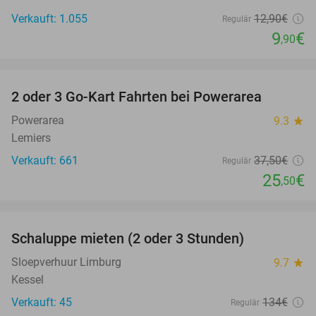
Verkauft: 1.055
12
,90
€
Regulär
9
€
,90
favorite_border
2 oder 3 Go-Kart Fahrten bei Powerarea
32%
Powerarea
9.3
star
Lemiers
Verkauft: 661
37
,50
€
Regulär
25
€
,50
favorite_border
Schaluppe mieten (2 oder 3 Stunden)
26%
Sloepverhuur Limburg
9.7
star
Kessel
Verkauft: 45
134€
Regulär