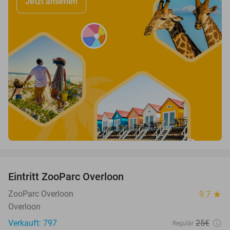
Jetzt ansehen
favorite_border
Eintritt ZooParc Overloon
34%
ZooParc Overloon
9.7
star
Overloon
Verkauft: 797
25€
Regulär