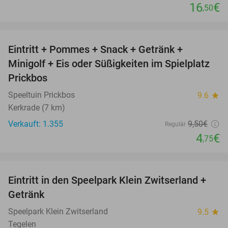
16
€
,50
favorite_border
Eintritt + Pommes + Snack + Getränk +
50%
Minigolf + Eis oder Süßigkeiten im Spielplatz
Prickbos
Speeltuin Prickbos
9.6
star
Kerkrade (7 km)
Verkauft: 1.355
9
,50
€
Regulär
4
€
,75
favorite_border
Eintritt in den Speelpark Klein Zwitserland +
38%
Getränk
Speelpark Klein Zwitserland
9.5
star
Tegelen