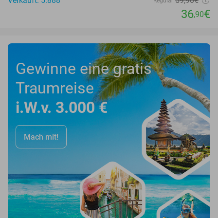
Verkauft: 5.888
59
,90
€
Regulär
36
€
,90
Gewinne eine gratis
Traumreise
i.W.v. 3.000 €
Mach mit!