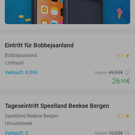
favorite_border
Eintritt für Bobbejaanland
46%
Bobbejaanland
9.1
star
Lichtaart
Verkauft: 8.094
49
,90
€
Regulär
26
€
,90
favorite_border
Tageseintritt Speelland Beekse Bergen
45%
NEW
TODAY
Speelland Beekse Bergen
8.7
star
Hilvarenbeek
Verkauft: 0
10
,95
€
Regulär