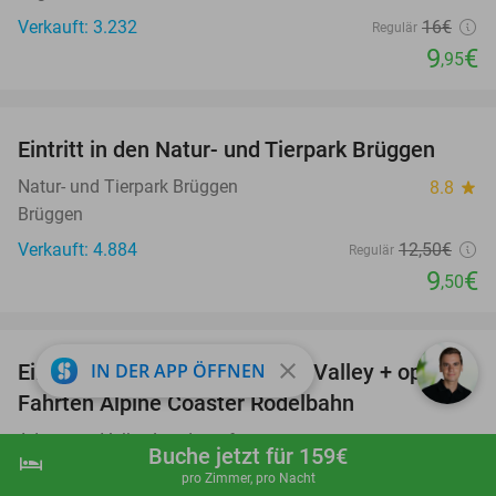
Verkauft: 3.232
16€
Regulär
9
€
,95
favorite_border
Eintritt in den Natur- und Tierpark Brüggen
24%
Natur- und Tierpark Brüggen
8.8
star
Brüggen
Verkauft: 4.884
12
,50
€
Regulär
9
€
,50
favorite_border
close
Eintritt Kletterpark Adventure Valley + opt. 5
IN DER APP ÖFFNEN
17%
Fahrten Alpine Coaster Rodelbahn
Adventure Valley Landgraaf
Buche jetzt für 159€
hotel
shopping_cart
Jetzt buchen
navigate_next
Landgraaf (9 km)
pro Zimmer, pro Nacht