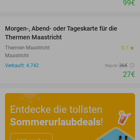
99€
favorite_border
Morgen-, Abend- oder Tageskarte für die
25%
Thermen Maastricht
Thermen Maastricht
9.7
star
Maastricht
Verkauft: 4.742
36€
Regulär
27€
Entdecke die tollsten
Sommerurlaubdeals
!