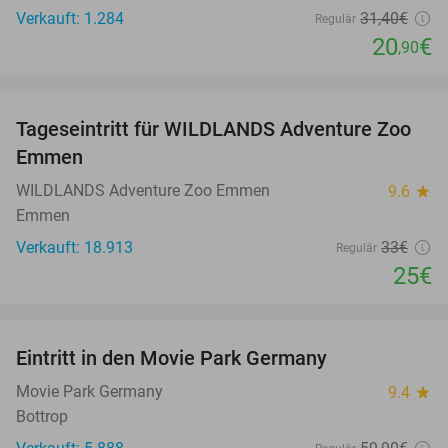
Verkauft: 1.284
31
,40
€
Regulär
20
€
,90
favorite_border
Tageseintritt für WILDLANDS Adventure Zoo
24%
Emmen
WILDLANDS Adventure Zoo Emmen
9.6
star
Emmen
Verkauft: 18.913
33€
Regulär
25€
favorite_border
Eintritt in den Movie Park Germany
38%
Movie Park Germany
9.4
star
Bottrop