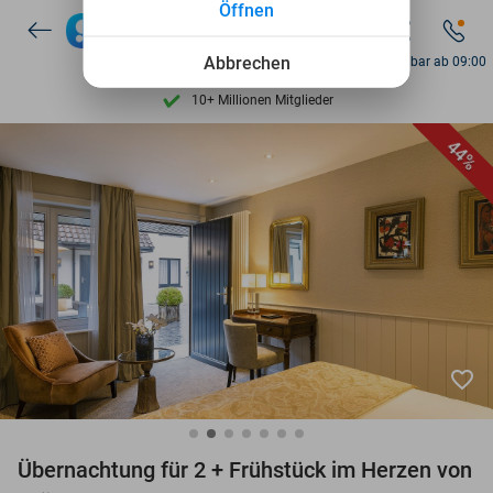
Öffnen
7 Tage die Woche verfügbar
10+ Millionen Mitglieder
Abbrechen
Erreichbar ab 09:00
9,4
basierend auf
206.423 Bewertungen
Entdecke 15.000+ Deals
44%
7 Tage die Woche verfügbar
10+ Millionen Mitglieder
favorite_border
Übernachtung für 2 + Frühstück im Herzen von