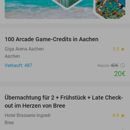
favorite_border
100 Arcade Game-Credits in Aachen
50%
Giga Arena Aachen
9.9
star
Aachen
Verkauft: 487
40€
Regulär
20€
favorite_border
Übernachtung für 2 + Frühstück + Late Check-
41%
NEW
out im Herzen von Bree
TODAY
Hotel Brasserie Ingredi
8.9
star
Bree