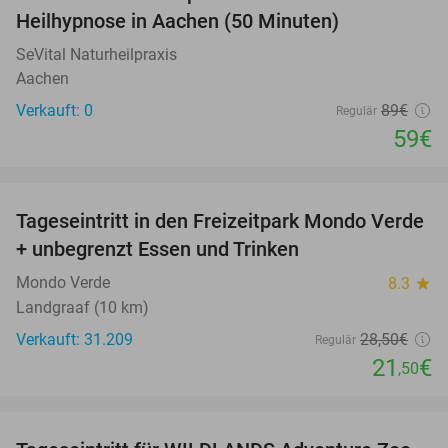
34%
NEW
Heilhypnose in Aachen (50 Minuten)
TODAY
SeVital Naturheilpraxis
Aachen
Verkauft: 0
89€
Regulär
59€
favorite_border
Tageseintritt in den Freizeitpark Mondo Verde
25%
+ unbegrenzt Essen und Trinken
Mondo Verde
8.3
star
Landgraaf (10 km)
Verkauft: 31.209
28
,50
€
Regulär
21
€
,50
favorite_border