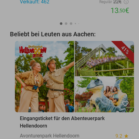
Verkauft: 462
22€
Regulär
13
€
,50
Beliebt bei Leuten aus Aachen:
41%
favorite_border
Eingangsticket für den Abenteuerpark
Hellendoorn
Avonturenpark Hellendoorn
9.2
star