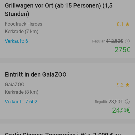
Grillwagen vor Ort (ab 15 Personen) (1,5
33%
Stunden)
Foodtruck Heroes
8.1
star
Kerkrade (7 km)
Verkauft: 6
412
,50
€
Regulär
275€
favorite_border
Eintritt in den GaiaZOO
14%
GaiaZOO
9.2
star
Kerkrade (8 km)
Verkauft: 7.602
28
,50
€
Regulär
24
€
,50
favorite_border