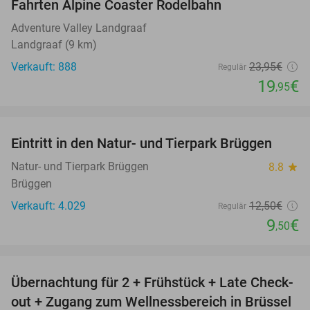
Fahrten Alpine Coaster Rodelbahn
Adventure Valley Landgraaf
Landgraaf (9 km)
Verkauft: 888
23
,95
€
Regulär
19
€
,95
favorite_border
Eintritt in den Natur- und Tierpark Brüggen
24%
Natur- und Tierpark Brüggen
8.8
star
Brüggen
Verkauft: 4.029
12
,50
€
Regulär
9
€
,50
favorite_border
Übernachtung für 2 + Frühstück + Late Check-
26%
out + Zugang zum Wellnessbereich in Brüssel