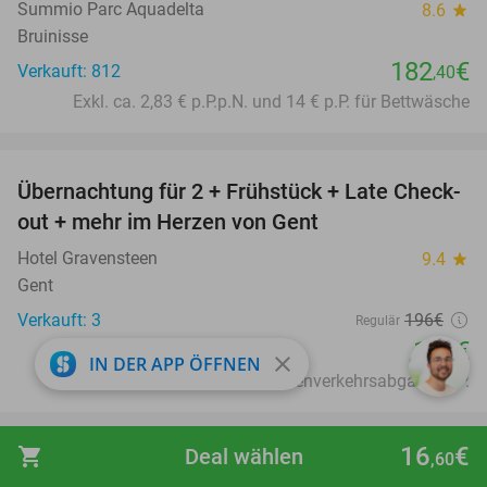
Summio Parc Aquadelta
8.6
star
Bruinisse
182
€
Verkauft: 812
,40
Exkl. ca. 2,83 € p.P.p.N. und 14 € p.P. für Bettwäsche
favorite_border
Übernachtung für 2 + Frühstück + Late Check-
34%
out + mehr im Herzen von Gent
Hotel Gravensteen
9.4
star
Gent
Verkauft: 3
196€
Regulär
129€
close
IN DER APP ÖFFNEN
Exkl. ca. 3,50€ Fremdenverkehrsabgabe p. P.
favorite_border
16
€
shopping_cart
Deal wählen
,60
Eintrittskarte für Kinderstad Heerlen
32%