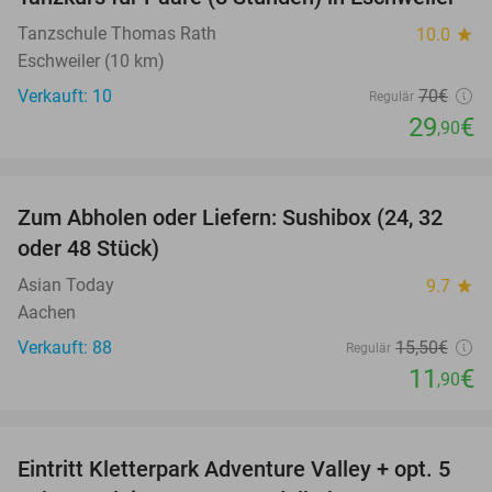
Tanzschule Thomas Rath
10.0
star
Eschweiler (10 km)
Verkauft: 10
70€
Regulär
29
€
,90
favorite_border
Zum Abholen oder Liefern: Sushibox (24, 32
23%
oder 48 Stück)
Asian Today
9.7
star
Aachen
Verkauft: 88
15
,50
€
Regulär
11
€
,90
favorite_border
Eintritt Kletterpark Adventure Valley + opt. 5
17%