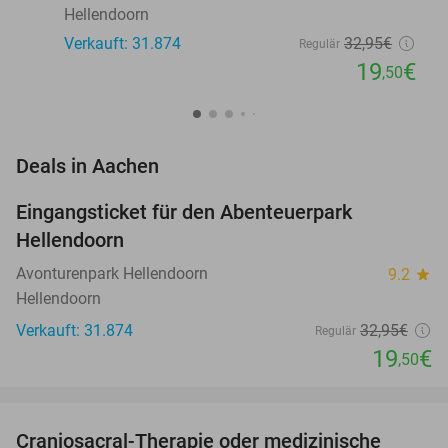
Hellendoorn
Verkauft: 31.874
32
,95
€
Regulär
19
€
,50
favorite_border
Deals in Aachen
Eingangsticket für den Abenteuerpark
41%
Hellendoorn
Avonturenpark Hellendoorn
9.2
star
Hellendoorn
Verkauft: 31.874
32
,95
€
Regulär
19
€
,50
favorite_border
Craniosacral-Therapie oder medizinische