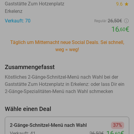
Gaststätte Zum Hotzenplatz
9.6
star
Erkelenz
Verkauft: 70
26
,50
€
Regulär
16
€
,60
Täglich um Mitternacht neue Social Deals. Sei schnell,
weg = weg!
Zusammengefasst
Köstliches 2-Gänge-Schnitzel-Menü nach Wahl bei der
Gaststätte Zum Hotzenplatz in Erkelenz: oder lass Dir ein
2-Gänge-Spezialitäten-Menü nach Wahl schmecken
Wähle einen Deal
2-Gänge-Schnitzel-Menü nach Wahl
37%
16
€
Verkauft: 41
26
,50
€
,60