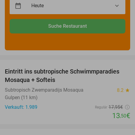
Suche Restaurant
favorite_border
Eintritt ins subtropische Schwimmparadies
25%
Mosaqua + Softeis
Subtropisch Zwemparadijs Mosaqua
8.2
star
Gulpen (11 km)
Verkauft: 1.989
17
,95
€
Regulär
13
€
,50
favorite_border