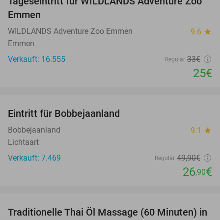
Tageseintritt für WILDLANDS Adventure Zoo
24%
Emmen
WILDLANDS Adventure Zoo Emmen
9.6
star
Emmen
Verkauft: 16.555
33€
Regulär
25€
favorite_border
Eintritt für Bobbejaanland
46%
Bobbejaanland
9.1
star
Lichtaart
Verkauft: 7.469
49
,90
€
Regulär
26
€
,90
favorite_border
Traditionelle Thai Öl Massage (60 Minuten) in
36%