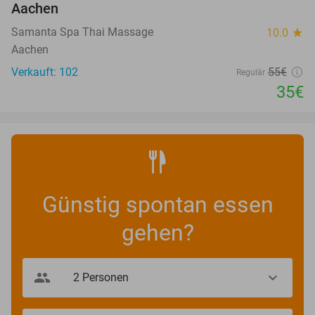
Aachen
Samanta Spa Thai Massage
10.0
star
Aachen
Verkauft: 102
55€
Regulär
35€
Günstig spontan essen
gehen?