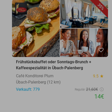
35%
favorite_border
Frühstücksbuffet oder Sonntags-Brunch +
Kaffeespezialität in Übach-Palenberg
Café Konditorei Plum
9.5
star
Übach-Palenberg (12 km)
Verkauft: 779
21
,60
€
Regulär
14€