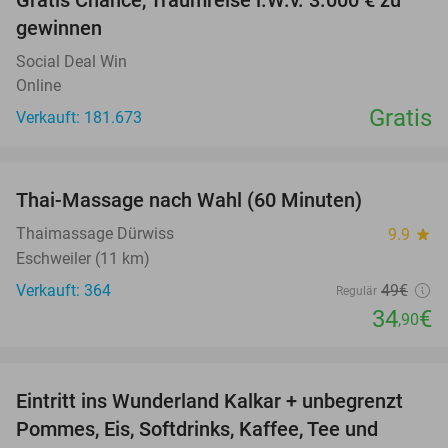
Gratis Chance, Traumreise i.W.v. 3.000 € zu
gewinnen
Social Deal Win
Online
Gratis
Verkauft: 181.673
favorite_border
Thai-Massage nach Wahl (60 Minuten)
29%
Thaimassage Dürwiss
9.9
star
Eschweiler (11 km)
Verkauft: 364
49€
Regulär
34
€
,90
favorite_border
Eintritt ins Wunderland Kalkar + unbegrenzt
32%
Pommes, Eis, Softdrinks, Kaffee, Tee und