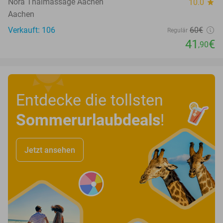
Nora Thaimassage Aachen
10.0
star
Aachen
Verkauft: 106
60€
Regulär
41
€
,90
Entdecke die tollsten
Sommerurlaubdeals
!
Jetzt ansehen