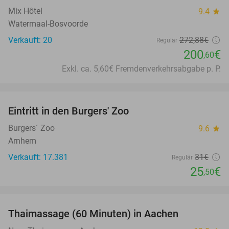
Mix Hôtel
9.4
star
Watermaal-Bosvoorde
Verkauft: 20
272
,88
€
Regulär
200
€
,60
Exkl. ca. 5,60€ Fremdenverkehrsabgabe p. P.
favorite_border
Eintritt in den Burgers' Zoo
18%
Burgers´ Zoo
9.6
star
Arnhem
Verkauft: 17.381
31€
Regulär
25
€
,50
favorite_border
Thaimassage (60 Minuten) in Aachen
30%