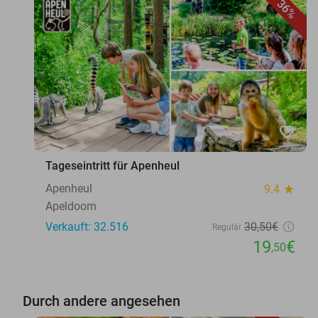
36%
favorite_border
Tageseintritt für Apenheul
Apenheul
9.4
star
Apeldoorn
Verkauft: 32.516
30
,50
€
Regulär
19
€
,50
Durch andere angesehen