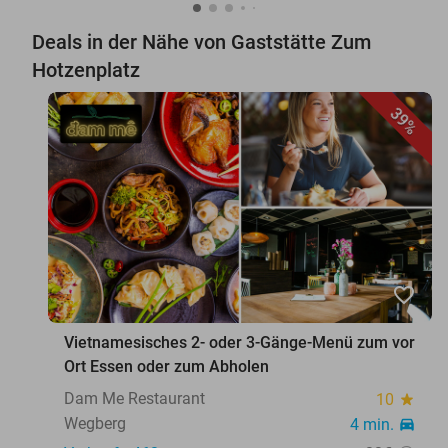
Deals in der Nähe von Gaststätte Zum
Hotzenplatz
39%
favorite_border
Vietnamesisches 2- oder 3-Gänge-Menü zum vor
Ort Essen oder zum Abholen
Dam Me Restaurant
10
star
Wegberg
4 min.
directions_car