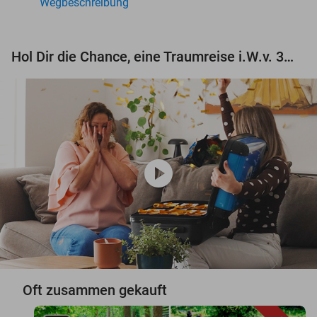
Wegbeschreibung
Hol Dir die Chance, eine Traumreise i.W.v. 3.000 € zu gewinnen!
play_circle
Oft zusammen gekauft