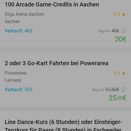
100 Arcade Game-Credits in Aachen
50%
Giga Arena Aachen
9.9
star
Aachen
Verkauft: 463
40€
Regulär
20€
favorite_border
2 oder 3 Go-Kart Fahrten bei Powerarea
32%
Powerarea
9.3
star
Lemiers
Verkauft: 555
37
,50
€
Regulär
25
€
,50
favorite_border
Line Dance-Kurs (6 Stunden) oder Einsteiger-
57%
Tanzkurs für Paare (8 Stunden) in Eschweiler