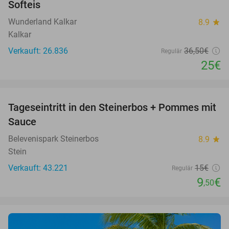
Softeis
Wunderland Kalkar
8.9
star
Kalkar
Verkauft: 26.836
36
,50
€
Regulär
25€
favorite_border
Tageseintritt in den Steinerbos + Pommes mit
37%
Sauce
Belevenispark Steinerbos
8.9
star
Stein
Verkauft: 43.221
15€
Regulär
9
€
,50