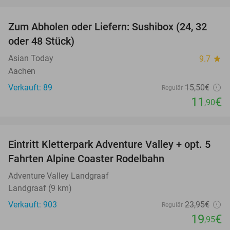
favorite_border
Zum Abholen oder Liefern: Sushibox (24, 32
23%
oder 48 Stück)
Asian Today
9.7
star
Aachen
Verkauft: 89
15
,50
€
Regulär
11
€
,90
favorite_border
Eintritt Kletterpark Adventure Valley + opt. 5
17%
Fahrten Alpine Coaster Rodelbahn
Adventure Valley Landgraaf
Landgraaf (9 km)
Verkauft: 903
23
,95
€
Regulär
19
€
,95