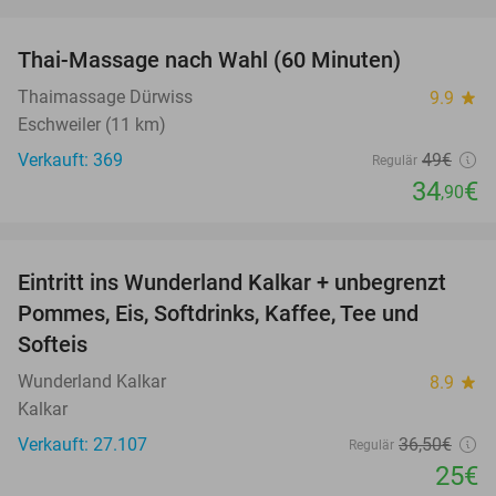
favorite_border
Thai-Massage nach Wahl (60 Minuten)
29%
Thaimassage Dürwiss
9.9
star
Eschweiler (11 km)
Verkauft: 369
49€
Regulär
34
€
,90
favorite_border
Eintritt ins Wunderland Kalkar + unbegrenzt
32%
Pommes, Eis, Softdrinks, Kaffee, Tee und
Softeis
Wunderland Kalkar
8.9
star
Kalkar
Verkauft: 27.107
36
,50
€
Regulär
25€