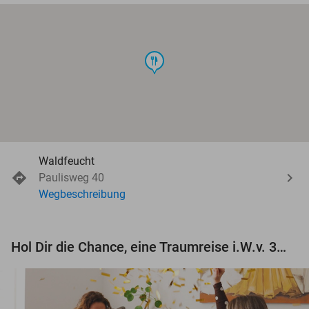
food
Waldfeucht
Paulisweg 40
Wegbeschreibung
Hol Dir die Chance, eine Traumreise i.W.v. 3.000 € zu gewinnen!