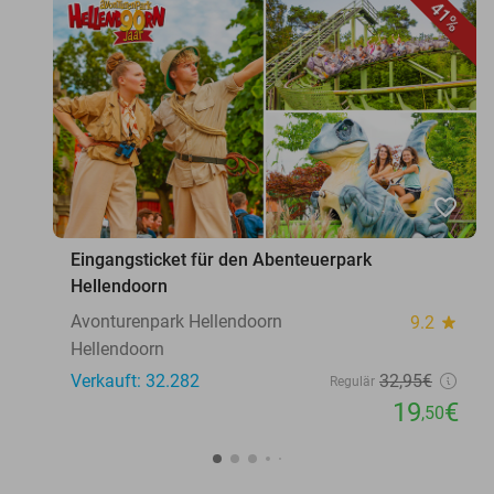
41%
favorite_border
Eingangsticket für den Abenteuerpark
Hellendoorn
Avonturenpark Hellendoorn
9.2
star
Hellendoorn
Verkauft: 32.282
32
,95
€
Regulär
19
€
,50