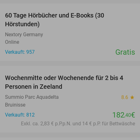
60 Tage Hörbücher und E-Books (30
Hörstunden)
Nextory Germany
Online
Gratis
Verkauft: 957
favorite_border
Wochenmitte oder Wochenende für 2 bis 4
Personen in Zeeland
Summio Parc Aquadelta
8.6
star
Bruinisse
182
€
Verkauft: 812
,40
Exkl. ca. 2,83 € p.P.p.N. und 14 € p.P. für Bettwäsche
favorite_border