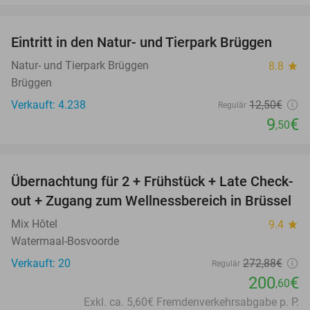
favorite_border
Eintritt in den Natur- und Tierpark Brüggen
24%
Natur- und Tierpark Brüggen
8.8
star
Brüggen
Verkauft: 4.238
12
,50
€
Regulär
9
€
,50
favorite_border
Übernachtung für 2 + Frühstück + Late Check-
26%
out + Zugang zum Wellnessbereich in Brüssel
Mix Hôtel
9.4
star
Watermaal-Bosvoorde
Verkauft: 20
272
,88
€
Regulär
200
€
,60
Exkl. ca. 5,60€ Fremdenverkehrsabgabe p. P.