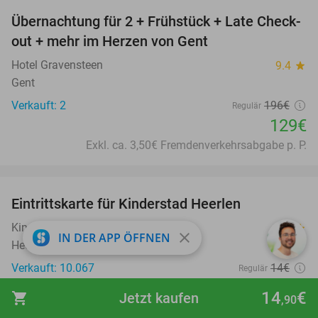
Übernachtung für 2 + Frühstück + Late Check-
34%
out + mehr im Herzen von Gent
Hotel Gravensteen
9.4
star
Gent
Verkauft: 2
196€
Regulär
129€
Exkl. ca. 3,50€ Fremdenverkehrsabgabe p. P.
favorite_border
Eintrittskarte für Kinderstad Heerlen
32%
Kinderstad Heerlen
8.9
star
close
IN DER APP ÖFFNEN
Heerlen (12 km)
Verkauft: 10.067
14€
Regulär
9
€
,50
14
€
shopping_cart
Jetzt kaufen
,90
favorite_border