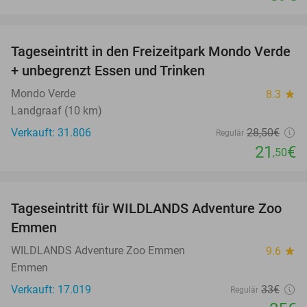
favorite_border
Tageseintritt in den Freizeitpark Mondo Verde
25%
+ unbegrenzt Essen und Trinken
Mondo Verde
8.3
star
Landgraaf (10 km)
Verkauft: 31.806
28
,50
€
Regulär
21
€
,50
favorite_border
Tageseintritt für WILDLANDS Adventure Zoo
24%
Emmen
WILDLANDS Adventure Zoo Emmen
9.6
star
Emmen
Verkauft: 17.019
33€
Regulär