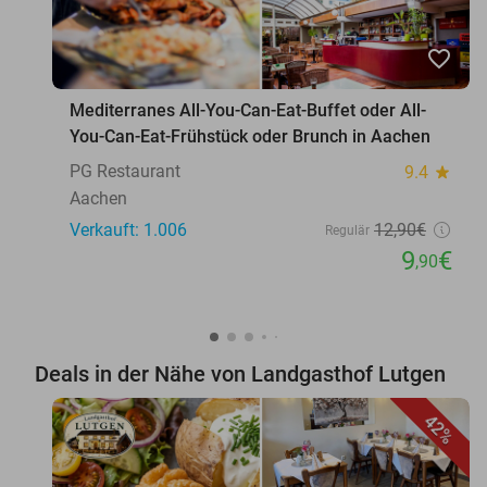
favorite_border
Mediterranes All-You-Can-Eat-Buffet oder All-
You-Can-Eat-Frühstück oder Brunch in Aachen
PG Restaurant
9.4
star
Aachen
Verkauft: 1.006
12
,90
€
Regulär
9
€
,90
Deals in der Nähe von Landgasthof Lutgen
42%