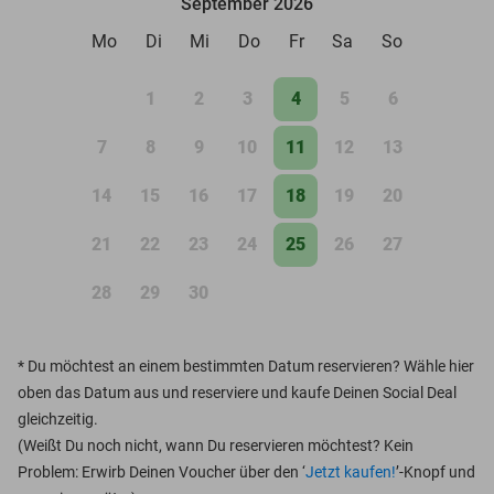
September 2026
Mo
Di
Mi
Do
Fr
Sa
So
1
2
3
4
5
6
7
8
9
10
11
12
13
14
15
16
17
18
19
20
21
22
23
24
25
26
27
28
29
30
*
Du möchtest an einem bestimmten Datum reservieren? Wähle hier
oben das Datum aus und reserviere und kaufe Deinen Social Deal
gleichzeitig.
(Weißt Du noch nicht, wann Du reservieren möchtest? Kein
Problem: Erwirb Deinen Voucher über den ‘
Jetzt kaufen!
’-Knopf und