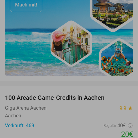
Mach mit!
favorite_border
100 Arcade Game-Credits in Aachen
50%
Giga Arena Aachen
9.9
star
Aachen
Verkauft: 469
40€
Regulär
20€