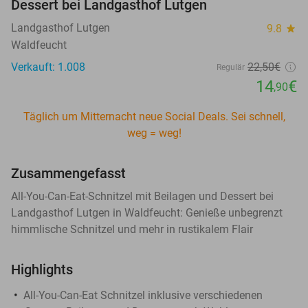
Dessert bei Landgasthof Lutgen
Landgasthof Lutgen
9.8
star
Waldfeucht
Verkauft: 1.008
22
,50
€
Regulär
14
€
,90
Täglich um Mitternacht neue Social Deals. Sei schnell,
weg = weg!
Zusammengefasst
All-You-Can-Eat-Schnitzel mit Beilagen und Dessert bei
Landgasthof Lutgen in Waldfeucht: Genieße unbegrenzt
himmlische Schnitzel und mehr in rustikalem Flair
Highlights
All-You-Can-Eat Schnitzel inklusive verschiedenen