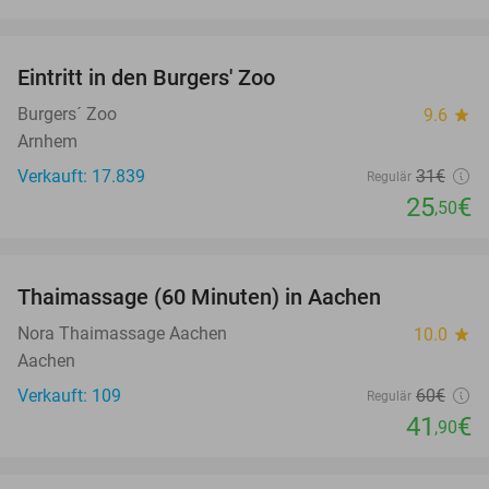
favorite_border
Eintritt in den Burgers' Zoo
18%
Burgers´ Zoo
9.6
star
Arnhem
Verkauft: 17.839
31€
Regulär
25
€
,50
favorite_border
Thaimassage (60 Minuten) in Aachen
30%
Nora Thaimassage Aachen
10.0
star
Aachen
Verkauft: 109
60€
Regulär
41
€
,90