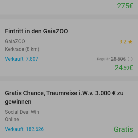
275€
favorite_border
Eintritt in den GaiaZOO
14%
GaiaZOO
9.2
star
Kerkrade (8 km)
Verkauft: 7.807
28
,50
€
Regulär
24
€
,50
favorite_border
Gratis Chance, Traumreise i.W.v. 3.000 € zu
gewinnen
Social Deal Win
Online
Gratis
Verkauft: 182.626