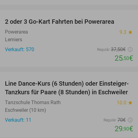
favorite_border
2 oder 3 Go-Kart Fahrten bei Powerarea
32%
Powerarea
9.3
star
Lemiers
Verkauft: 570
37
,50
€
Regulär
25
€
,50
favorite_border
Line Dance-Kurs (6 Stunden) oder Einsteiger-
57%
Tanzkurs für Paare (8 Stunden) in Eschweiler
Tanzschule Thomas Rath
10.0
star
Eschweiler (10 km)
Verkauft: 11
70€
Regulär
29
€
,90