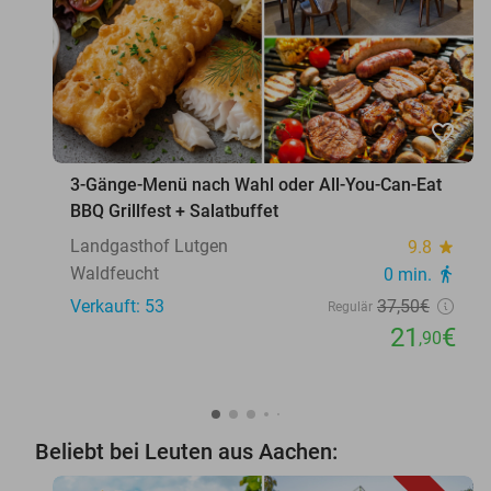
favorite_border
3-Gänge-Menü nach Wahl oder All-You-Can-Eat
BBQ Grillfest + Salatbuffet
Landgasthof Lutgen
9.8
star
Waldfeucht
0 min.
directions_walk
Verkauft: 53
37
,50
€
Regulär
21
€
,90
Beliebt bei Leuten aus Aachen: