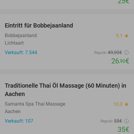
25€
favorite_border
Eintritt für Bobbejaanland
46%
Bobbejaanland
9.1
star
Lichtaart
Verkauft: 7.544
49
,90
€
Regulär
26
€
,90
favorite_border
Traditionelle Thai Öl Massage (60 Minuten) in
36%
Aachen
Samanta Spa Thai Massage
10.0
star
Aachen
Verkauft: 107
55€
Regulär
35€