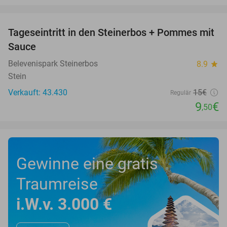
favorite_border
Tageseintritt in den Steinerbos + Pommes mit
37%
Sauce
Belevenispark Steinerbos
8.9
star
Stein
Verkauft: 43.430
15€
Regulär
9
€
,50
Gewinne eine gratis
Traumreise
i.W.v. 3.000 €