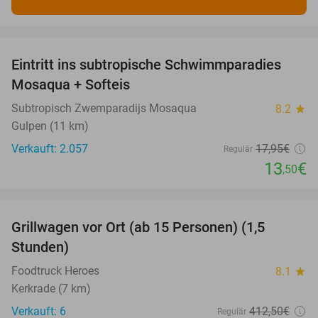
favorite_border
Eintritt ins subtropische Schwimmparadies
25%
Mosaqua + Softeis
Subtropisch Zwemparadijs Mosaqua
8.2
star
Gulpen (11 km)
Verkauft: 2.057
17
,95
€
Regulär
13
€
,50
favorite_border
Grillwagen vor Ort (ab 15 Personen) (1,5
33%
Stunden)
Foodtruck Heroes
8.1
star
Kerkrade (7 km)
Verkauft: 6
412
,50
€
Regulär