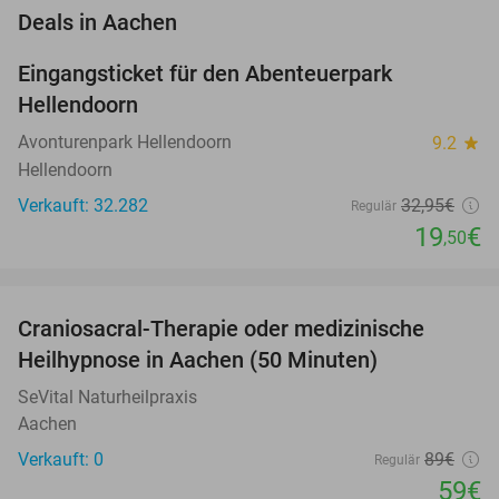
favorite_border
Deals in Aachen
Eingangsticket für den Abenteuerpark
41%
Hellendoorn
Avonturenpark Hellendoorn
9.2
star
Hellendoorn
Verkauft: 32.282
32
,95
€
Regulär
19
€
,50
favorite_border
Craniosacral-Therapie oder medizinische
34%
NEW
Heilhypnose in Aachen (50 Minuten)
TODAY
SeVital Naturheilpraxis
Aachen
Verkauft: 0
89€
Regulär
59€