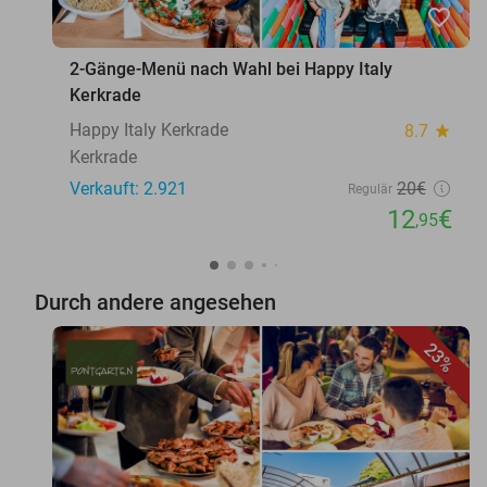
favorite_border
2-Gänge-Menü nach Wahl bei Happy Italy
Kerkrade
Happy Italy Kerkrade
8.7
star
Kerkrade
Verkauft: 2.921
20€
Regulär
12
€
,95
Durch andere angesehen
23%