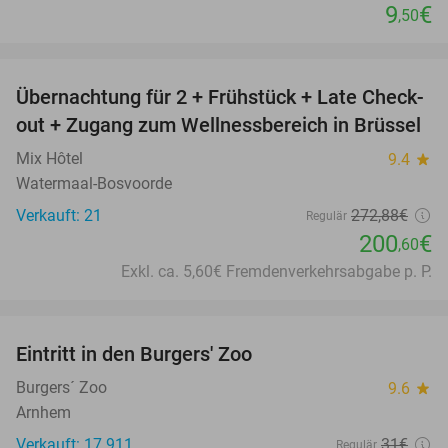
9
€
,50
favorite_border
Übernachtung für 2 + Frühstück + Late Check-
26%
out + Zugang zum Wellnessbereich in Brüssel
Mix Hôtel
9.4
star
Watermaal-Bosvoorde
Verkauft: 21
272
,88
€
Regulär
200
€
,60
Exkl. ca. 5,60€ Fremdenverkehrsabgabe p. P.
favorite_border
Eintritt in den Burgers' Zoo
18%
Burgers´ Zoo
9.6
star
Arnhem
Verkauft: 17.911
31€
Regulär