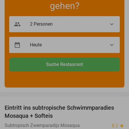
gehen?
Suche Restaurant
favorite_border
Eintritt ins subtropische Schwimmparadies
25%
Mosaqua + Softeis
Subtropisch Zwemparadijs Mosaqua
8.2
star