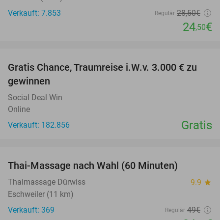
Verkauft: 7.853
28
,50
€
Regulär
24
€
,50
favorite_border
Gratis Chance, Traumreise i.W.v. 3.000 € zu
gewinnen
Social Deal Win
Online
Gratis
Verkauft: 182.856
favorite_border
Thai-Massage nach Wahl (60 Minuten)
29%
Thaimassage Dürwiss
9.9
star
Eschweiler (11 km)
Verkauft: 369
49€
Regulär