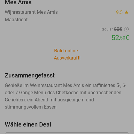
Mes Amis
Wijnrestaurant Mes Amis
9.5
star
Maastricht
80€
Regulär
52
€
,50
Bald online::
Ausverkauft!
Zusammengefasst
Genieße im Weinrestaurant Mes Amis ein raffiniertes 5-, 6-
oder 7-Gänge-Menü des Chefkochs mit überraschenden
Gerichten: ein Abend mit ausgiebigem und
stimmungsvollem Essen
Wähle einen Deal