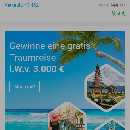
Verkauft: 43.462
15€
Regulär
9
€
,50
Gewinne eine gratis
Traumreise
i.W.v. 3.000 €
Mach mit!