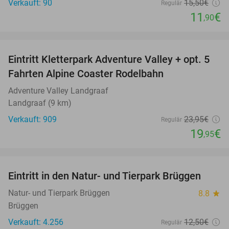
Verkauft: 90
15
,50
€
Regulär
11
€
,90
favorite_border
Eintritt Kletterpark Adventure Valley + opt. 5
17%
Fahrten Alpine Coaster Rodelbahn
Adventure Valley Landgraaf
Landgraaf (9 km)
Verkauft: 909
23
,95
€
Regulär
19
€
,95
favorite_border
Eintritt in den Natur- und Tierpark Brüggen
24%
Natur- und Tierpark Brüggen
8.8
star
Brüggen
Verkauft: 4.256
12
,50
€
Regulär