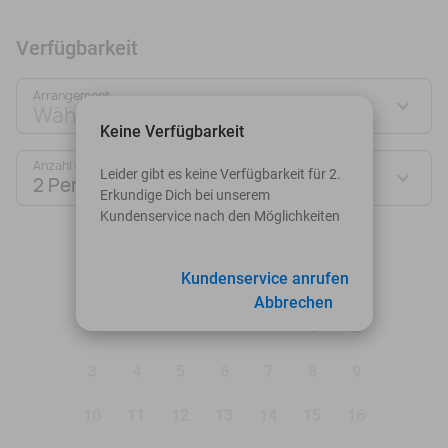
Verfügbarkeit
Arrangement
Wähle Deinen Deal aus
Keine Verfügbarkeit
Anzahl der Personen:
Leider gibt es keine Verfügbarkeit für 2.
2 Personen
Erkundige Dich bei unserem
Kundenservice nach den Möglichkeiten
August 2026
Mo
Di
Mi
Do
Fr
Sa
So
Kundenservice anrufen
Abbrechen
1
2
3
4
5
6
7
8
9
10
11
12
13
14
15
16