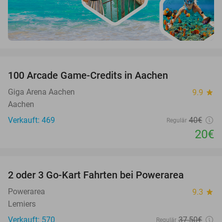
favorite_border
100 Arcade Game-Credits in Aachen
50%
Giga Arena Aachen
9.9
star
Aachen
Verkauft: 469
40€
Regulär
20€
favorite_border
2 oder 3 Go-Kart Fahrten bei Powerarea
32%
Powerarea
9.3
star
Lemiers
Verkauft: 570
37
,50
€
Regulär