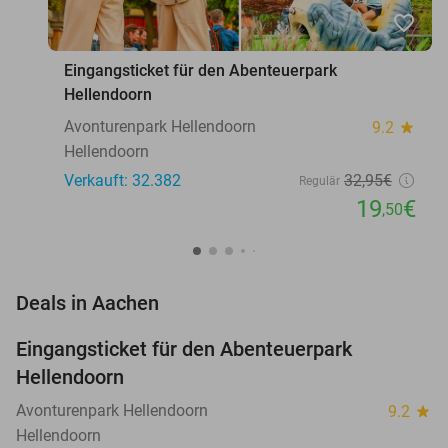
favorite_border
Eingangsticket für den Abenteuerpark
Hellendoorn
Avonturenpark Hellendoorn
9.2
star
Hellendoorn
Verkauft: 32.382
32
,95
€
Regulär
19
€
,50
favorite_border
Deals in Aachen
Eingangsticket für den Abenteuerpark
41%
Hellendoorn
Avonturenpark Hellendoorn
9.2
star
Hellendoorn