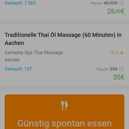
Verkauft: 7.565
49
,90
€
Regulär
26
€
,90
favorite_border
Traditionelle Thai Öl Massage (60 Minuten) in
36%
Aachen
Samanta Spa Thai Massage
10.0
star
Aachen
Verkauft: 107
55€
Regulär
35€
Günstig spontan essen