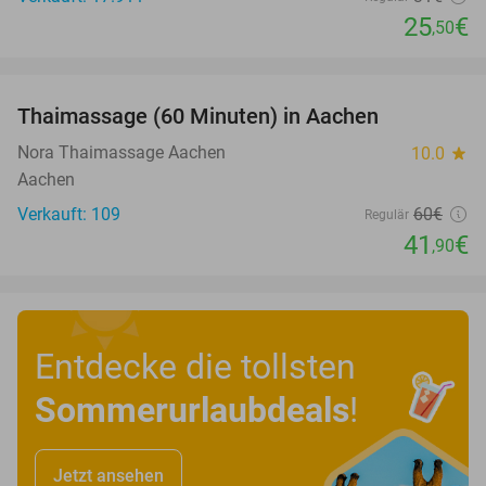
25
€
,50
favorite_border
Thaimassage (60 Minuten) in Aachen
30%
Nora Thaimassage Aachen
10.0
star
Aachen
Verkauft: 109
60€
Regulär
41
€
,90
Entdecke die tollsten
Sommerurlaubdeals
!
Jetzt ansehen