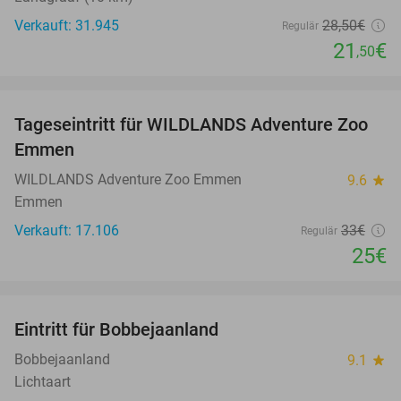
Verkauft: 31.945
28
,50
€
Regulär
21
€
,50
favorite_border
Tageseintritt für WILDLANDS Adventure Zoo
24%
Emmen
WILDLANDS Adventure Zoo Emmen
9.6
star
Emmen
Verkauft: 17.106
33€
Regulär
25€
favorite_border
Eintritt für Bobbejaanland
46%
Bobbejaanland
9.1
star
Lichtaart