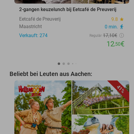
2-gangen keuzelunch bij Eetcafé de Preuverij
Eetcafé de Preuverij
9.8
star
Maastricht
0 min.
directions_walk
Verkauft: 274
17
,10
€
Regulär
12
€
,50
Beliebt bei Leuten aus Aachen:
41%