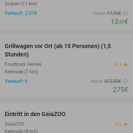
Gulpen (11 km)
Verkauft: 2.078
17
,95
€
Regulär
13
€
,50
favorite_border
Grillwagen vor Ort (ab 15 Personen) (1,5
33%
Stunden)
Foodtruck Heroes
8.1
star
Kerkrade (7 km)
Verkauft: 6
412
,50
€
Regulär
275€
favorite_border
Eintritt in den GaiaZOO
14%
GaiaZOO
9.2
star
Kerkrade (8 km)