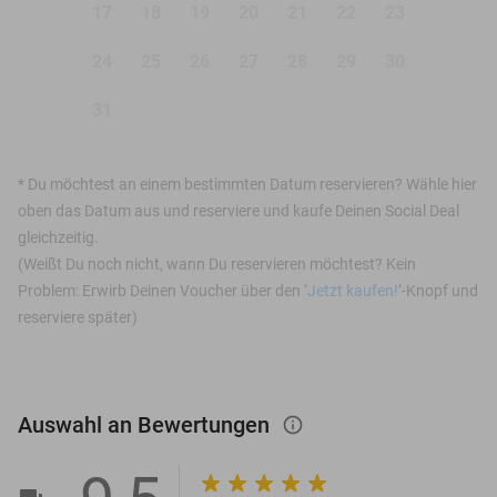
17
18
19
20
21
22
23
24
25
26
27
28
29
30
31
*
Du möchtest an einem bestimmten Datum reservieren? Wähle hier
oben das Datum aus und reserviere und kaufe Deinen Social Deal
gleichzeitig.
(Weißt Du noch nicht, wann Du reservieren möchtest? Kein
Problem: Erwirb Deinen Voucher über den ‘
Jetzt kaufen!
’-Knopf und
reserviere später)
Auswahl an Bewertungen
info_outlined