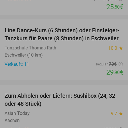
25
€
,50
favorite_border
Line Dance-Kurs (6 Stunden) oder Einsteiger-
57%
Tanzkurs für Paare (8 Stunden) in Eschweiler
Tanzschule Thomas Rath
10.0
star
Eschweiler (10 km)
Verkauft: 11
70€
Regulär
29
€
,90
favorite_border
Zum Abholen oder Liefern: Sushibox (24, 32
23%
oder 48 Stück)
Asian Today
9.7
star
Aachen