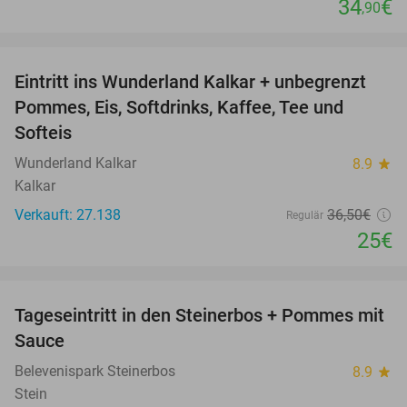
34
€
,90
favorite_border
Eintritt ins Wunderland Kalkar + unbegrenzt
32%
Pommes, Eis, Softdrinks, Kaffee, Tee und
Softeis
Wunderland Kalkar
8.9
star
Kalkar
Verkauft: 27.138
36
,50
€
Regulär
25€
favorite_border
Tageseintritt in den Steinerbos + Pommes mit
37%
Sauce
Belevenispark Steinerbos
8.9
star
Stein