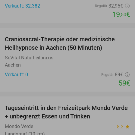
Verkauft: 32.382
32
,95
€
Regulär
19
€
,50
favorite_border
Craniosacral-Therapie oder medizinische
34%
NEW
Heilhypnose in Aachen (50 Minuten)
TODAY
SeVital Naturheilpraxis
Aachen
Verkauft: 0
89€
Regulär
59€
favorite_border
Tageseintritt in den Freizeitpark Mondo Verde
25%
+ unbegrenzt Essen und Trinken
Mondo Verde
8.3
star
Landgraaf (10 km)