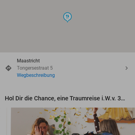
food
Maastricht
Tongersestraat 5
Wegbeschreibung
Hol Dir die Chance, eine Traumreise i.W.v. 3.000 € zu gewinnen!