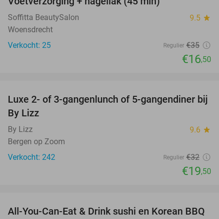
Voetverzorging + nagellak (45 min)
53%
Soffitta BeautySalon
9.5
star
Woensdrecht
Verkocht: 25
€35
Regulier
€16
,50
favorite_border
Luxe 2- of 3-gangenlunch of 5-gangendiner bij
39%
By Lizz
By Lizz
9.6
star
Bergen op Zoom
Verkocht: 242
€32
Regulier
€19
,50
favorite_border
All-You-Can-Eat & Drink sushi en Korean BBQ
20%