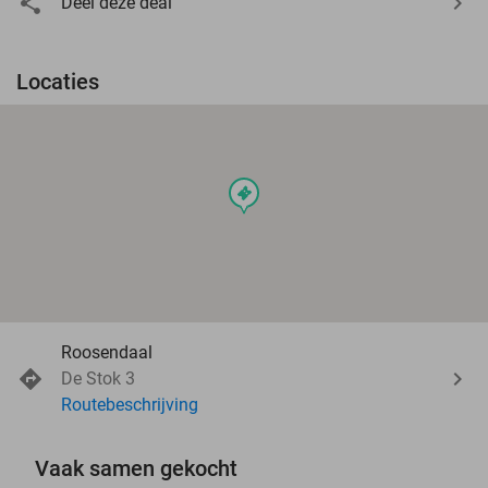
Deel deze deal
Locaties
events
Roosendaal
De Stok 3
Routebeschrijving
Vaak samen gekocht