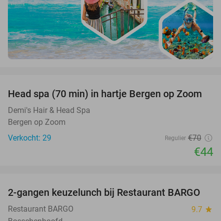
favorite_border
Head spa (70 min) in hartje Bergen op Zoom
37%
Demi's Hair & Head Spa
Bergen op Zoom
Verkocht: 29
€70
Regulier
€44
favorite_border
2-gangen keuzelunch bij Restaurant BARGO
33%
Restaurant BARGO
9.7
star