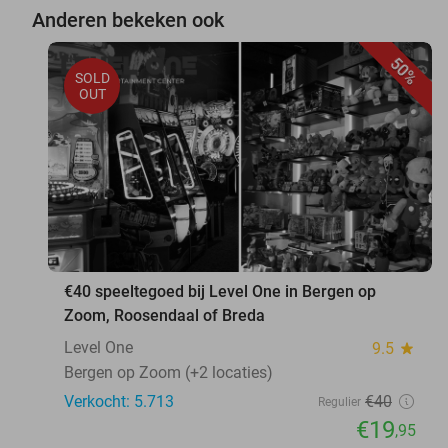
Anderen bekeken ook
50%
SOLD
OUT
€40 speeltegoed bij Level One in Bergen op
Zoom, Roosendaal of Breda
Level One
9.5
star
Bergen op Zoom (+2 locaties)
Verkocht: 5.713
€40
Regulier
€19
,95