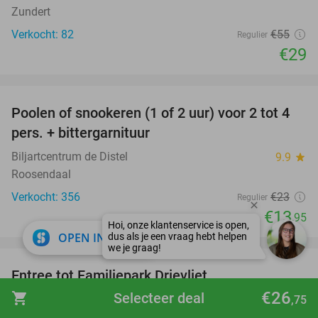
Zundert
Verkocht: 82
€55
Regulier
€29
favorite_border
Poolen of snookeren (1 of 2 uur) voor 2 tot 4
39%
pers. + bittergarnituur
Biljartcentrum de Distel
9.9
star
Roosendaal
Verkocht: 356
€23
Regulier
€13
,95
close
OPEN IN APP
favorite_border
Entree tot Familiepark Drievliet
21%
€26
shopping_cart
Selecteer deal
Familiepark Drievliet
,75
9.2
star
Den Haag