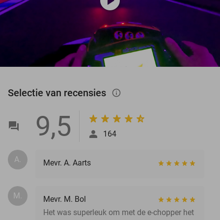
play_circle
Selectie van recensies
info_outlined
9,5
164
A.
Mevr. A. Aarts
M.
Mevr. M. Bol
Het was superleuk om met de e-chopper het