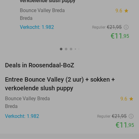
verkoelende slush puppy
Bounce Valley Breda
9.6
star
Breda
Verkocht: 1.982
€21
,95
Regulier
€11
,95
favorite_border
Deals in Roosendaal-BoZ
Entree Bounce Valley (2 uur) + sokken +
46%
verkoelende slush puppy
Bounce Valley Breda
9.6
star
Breda
Verkocht: 1.982
€21
,95
Regulier
€11
,95
favorite_border