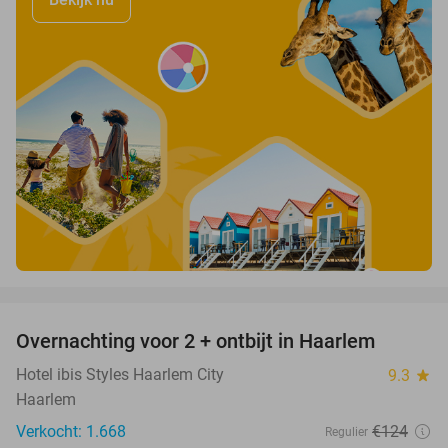
favorite_border
Overnachting voor 2 + ontbijt in Haarlem
20%
Hotel ibis Styles Haarlem City
9.3
star
Haarlem
Verkocht: 1.668
€124
Regulier