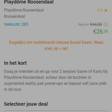
Playdôme Roosendaal
Playdôme Roosendaal
9.5
star
Roosendaal
Verkocht: 283
€44
,50
Regulier
€26
,75
Dagelijks om middernacht nieuwe Social Deals. Wees
snel, op = op!
In het kort
Daag je vrienden uit en ga voor 2 sessies Game of Karts bij
Playdôme Roosendaal: scheur door de bochten in
augmented reality, pak power-ups en bepaal zelf jouw plek
in de race
Selecteer jouw deal