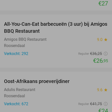
€27
favorite_border
All-You-Can-Eat barbecueën (3 uur) bij Amigos
26%
BBQ Restaurant
Amigos BBQ Restaurant
9.0
star
Roosendaal
Verkocht: 292
€36
,25
Regulier
€26
,95
favorite_border
Oost-Afrikaans proeverijdiner
43%
Adulis Restaurant
9.6
star
Roosendaal
Verkocht: 672
€41
,75
Regulier
€24