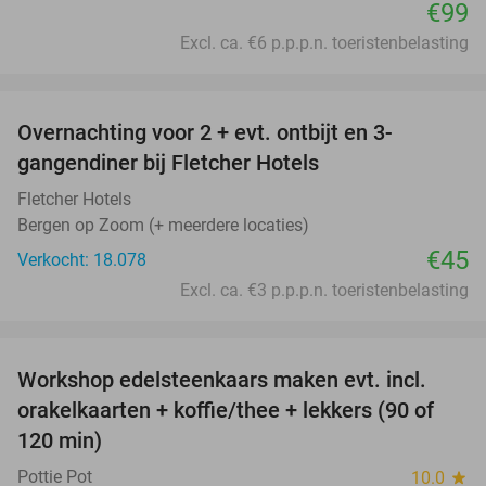
€99
Excl. ca. €6 p.p.p.n. toeristenbelasting
favorite_border
Overnachting voor 2 + evt. ontbijt en 3-
gangendiner bij Fletcher Hotels
Fletcher Hotels
Bergen op Zoom (+ meerdere locaties)
€45
Verkocht: 18.078
Excl. ca. €3 p.p.p.n. toeristenbelasting
favorite_border
Workshop edelsteenkaars maken evt. incl.
47%
orakelkaarten + koffie/thee + lekkers (90 of
120 min)
Pottie Pot
10.0
star