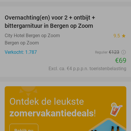
favorite_border
Overnachting(en) voor 2 + ontbijt +
44%
bittergarnituur in Bergen op Zoom
City Hotel Bergen op Zoom
9.5
star
Bergen op Zoom
Verkocht: 1.787
€123
Regulier
€69
Excl. ca. €4 p.p.p.n. toeristenbelasting
Ontdek de leukste
zomervakantiedeals
!
Bekijk nu