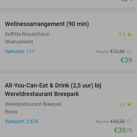
favorite_border
Wellnessarrangement (90 min)
46%
Soffitta BeautySalon
9.5
star
Woensdrecht
Verkocht: 117
€72
,50
Regulier
€39
favorite_border
All-You-Can-Eat & Drink (2,5 uur) bij
13%
Wereldrestaurant Breepark
Wereldrestaurant Breepark
9.4
star
Breda
Verkocht: 2.676
€45
,50
Regulier
€39
,75