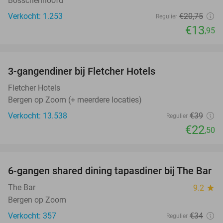
Bosschenhoofd
Verkocht: 1.253
€20
,75
Regulier
€13
,95
favorite_border
3-gangendiner bij Fletcher Hotels
42%
Fletcher Hotels
Bergen op Zoom (+ meerdere locaties)
Verkocht: 13.538
€39
Regulier
€22
,50
favorite_border
6-gangen shared dining tapasdiner bij The Bar
21%
The Bar
9.2
star
Bergen op Zoom
Verkocht: 357
€34
Regulier