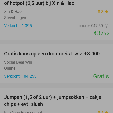
of hotpot (2,5 uur) bij Xin & Hao
Xin & Hao
8.8
star
Steenbergen
Verkocht: 1.395
€47
,50
Regulier
€37
,95
favorite_border
Gratis kans op een droomreis t.w.v. €3.000
Social Deal Win
Online
Gratis
Verkocht: 184.255
favorite_border
Jumpen (1,5 of 2 uur) + jumpsokken + zakje
48%
chips + evt. slush
FunZone Roosendaal
9.4
star