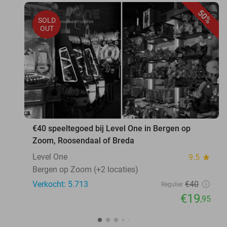
50%
SOLD
OUT
€40 speeltegoed bij Level One in Bergen op
Zoom, Roosendaal of Breda
Level One
9.5
star
Bergen op Zoom (+2 locaties)
Verkocht: 5.713
€40
Regulier
€19
,95