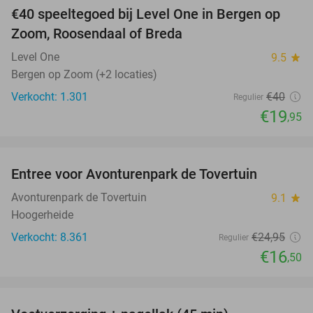
€40 speeltegoed bij Level One in Bergen op
50%
Zoom, Roosendaal of Breda
Level One
9.5
star
Bergen op Zoom (+2 locaties)
Verkocht: 1.301
€40
Regulier
€19
,95
favorite_border
Entree voor Avonturenpark de Tovertuin
34%
Avonturenpark de Tovertuin
9.1
star
Hoogerheide
Verkocht: 8.361
€24
,95
Regulier
€16
,50
favorite_border