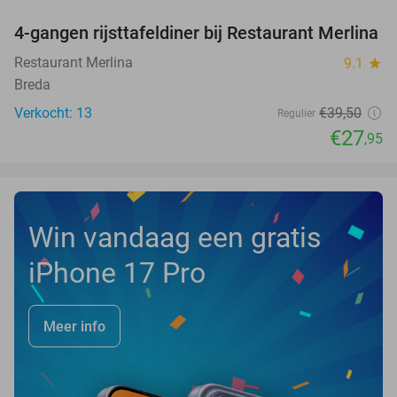
4-gangen rijsttafeldiner bij Restaurant Merlina
29%
NEW
TODAY
Restaurant Merlina
9.1
star
Breda
Verkocht: 13
€39
,50
Regulier
€27
,95
Win vandaag een gratis
iPhone 17 Pro
Meer info