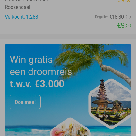
Roosendaal
Verkocht: 1.283
€18
,30
Regulier
€9
,50
Win gratis
een droomreis
t.w.v. €3.000
Doe mee!