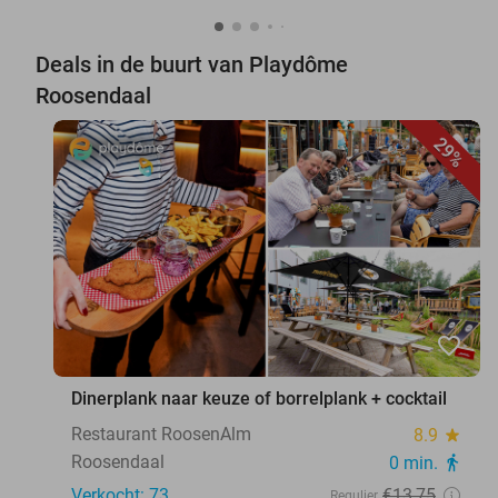
Deals in de buurt van Playdôme
Roosendaal
29%
favorite_border
Dinerplank naar keuze of borrelplank + cocktail
Restaurant RoosenAlm
8.9
star
Roosendaal
0 min.
directions_walk
Verkocht: 73
€13
,75
Regulier