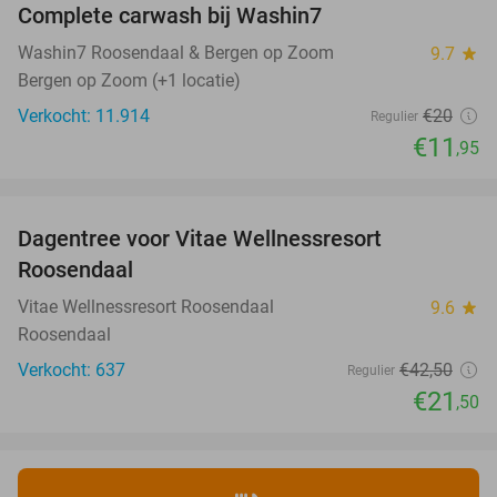
Complete carwash bij Washin7
40%
Washin7 Roosendaal & Bergen op Zoom
9.7
star
Bergen op Zoom (+1 locatie)
Verkocht: 11.914
€20
Regulier
€11
,95
favorite_border
Dagentree voor Vitae Wellnessresort
49%
Roosendaal
Vitae Wellnessresort Roosendaal
9.6
star
Roosendaal
Verkocht: 637
€42
,50
Regulier
€21
,50