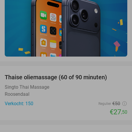
favorite_border
Thaise oliemassage (60 of 90 minuten)
45%
SOLD
OUT
Singto Thai Massage
Roosendaal
Verkocht: 150
€50
Regulier
€27
,50
favorite_border