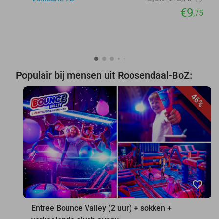
€9
,75
Populair bij mensen uit Roosendaal-BoZ:
46%
favorite_border
Entree Bounce Valley (2 uur) + sokken +