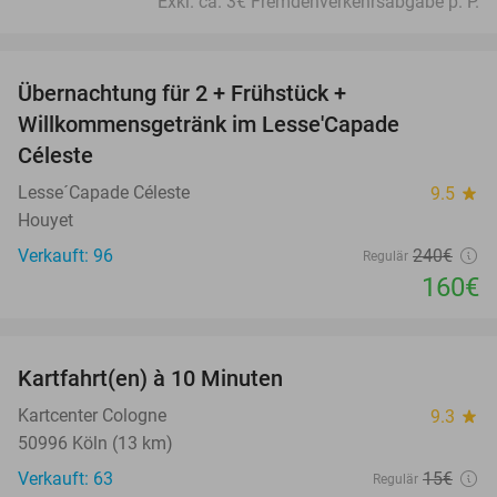
Exkl. ca. 3€ Fremdenverkehrsabgabe p. P.
favorite_border
Übernachtung für 2 + Frühstück +
33%
Willkommensgetränk im Lesse'Capade
Céleste
Lesse´Capade Céleste
9.5
star
Houyet
Verkauft: 96
240€
Regulär
160€
favorite_border
Kartfahrt(en) à 10 Minuten
27%
Kartcenter Cologne
9.3
star
50996 Köln (13 km)
Verkauft: 63
15€
Regulär