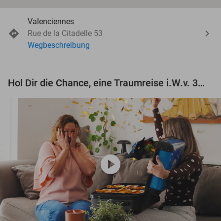
Valenciennes
Rue de la Citadelle 53
Wegbeschreibung
Hol Dir die Chance, eine Traumreise i.W.v. 3.000 € zu gewinnen!
play_circle