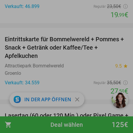
Verkauft: 46.899
23
,50
€
Regulär
19
€
,99
favorite_border
Eintrittskarte für Bommelwereld + Pommes +
23%
Snack + Getränk oder Kaffee/Tee +
Apfelkuchen
Attractiepark Bommelwereld
9.5
star
Groenlo
Verkauft: 34.559
35
,50
€
Regulär
27
€
,50
close
IN DER APP ÖFFNEN
favorite_border
Lasertag (60 oder 120 Min.) oder Pixel Game +
31%
Getränk + opt. Membercard
125€
shopping_cart
Deal wählen