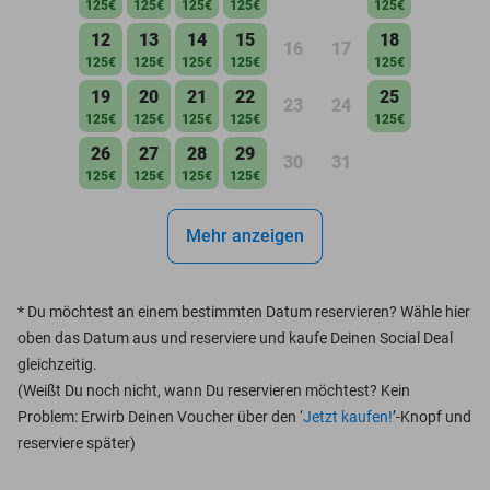
125€
125€
125€
125€
125€
12
13
14
15
18
16
17
125€
125€
125€
125€
125€
19
20
21
22
25
23
24
125€
125€
125€
125€
125€
26
27
28
29
30
31
125€
125€
125€
125€
Mehr anzeigen
*
Du möchtest an einem bestimmten Datum reservieren? Wähle hier
oben das Datum aus und reserviere und kaufe Deinen Social Deal
gleichzeitig.
(Weißt Du noch nicht, wann Du reservieren möchtest? Kein
Problem: Erwirb Deinen Voucher über den ‘
Jetzt kaufen!
’-Knopf und
reserviere später)