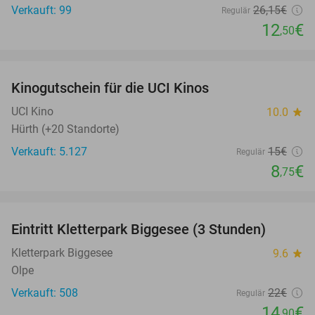
Verkauft: 99
26
,15
€
Regulär
12
€
,50
favorite_border
Kinogutschein für die UCI Kinos
42%
UCI Kino
10.0
star
Hürth (+20 Standorte)
Verkauft: 5.127
15€
Regulär
8
€
,75
favorite_border
Eintritt Kletterpark Biggesee (3 Stunden)
32%
Kletterpark Biggesee
9.6
star
Olpe
Verkauft: 508
22€
Regulär
14
€
,90