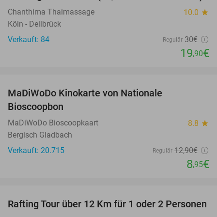
Chanthima Thaimassage
10.0
star
Köln - Dellbrück
Verkauft: 84
30€
Regulär
19
€
,90
favorite_border
MaDiWoDo Kinokarte von Nationale
31%
Bioscoopbon
MaDiWoDo Bioscoopkaart
8.8
star
Bergisch Gladbach
Verkauft: 20.715
12
,90
€
Regulär
8
€
,95
favorite_border
Rafting Tour über 12 Km für 1 oder 2 Personen
34%