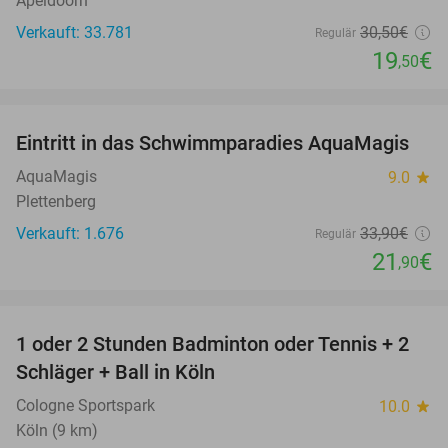
Apeldoorn
Verkauft: 33.781
30
,50
€
Regulär
19
€
,50
favorite_border
Eintritt in das Schwimmparadies AquaMagis
35%
AquaMagis
9.0
star
Plettenberg
Verkauft: 1.676
33
,90
€
Regulär
21
€
,90
favorite_border
1 oder 2 Stunden Badminton oder Tennis + 2
52%
Schläger + Ball in Köln
Cologne Sportspark
10.0
star
Köln (9 km)