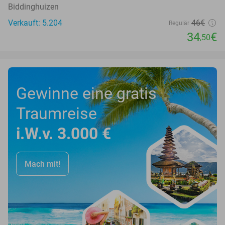
Biddinghuizen
Verkauft: 5.204
46€
Regulär
34
€
,50
Gewinne eine gratis
Traumreise
i.W.v. 3.000 €
Mach mit!