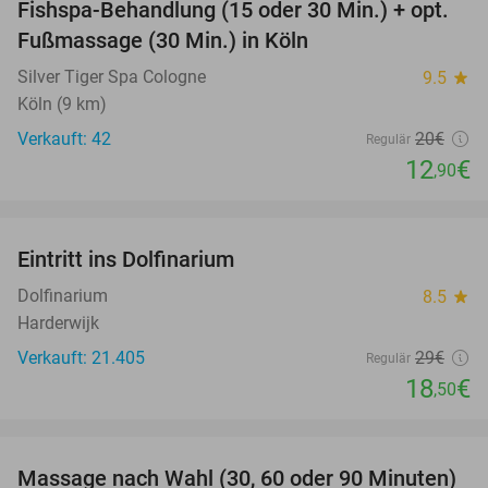
Fishspa-Behandlung (15 oder 30 Min.) + opt.
36%
Fußmassage (30 Min.) in Köln
Silver Tiger Spa Cologne
9.5
star
Köln (9 km)
Verkauft: 42
20€
Regulär
12
€
,90
favorite_border
Eintritt ins Dolfinarium
36%
Dolfinarium
8.5
star
Harderwijk
Verkauft: 21.405
29€
Regulär
18
€
,50
favorite_border
Massage nach Wahl (30, 60 oder 90 Minuten)
34%