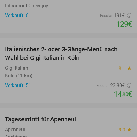
Libramont-Chevigny
Verkauft: 6
191€
Regulär
129€
favorite_border
Italienisches 2- oder 3-Gänge-Menü nach
37%
Wahl bei Gigi Italian in Köln
Gigi Italian
9.1
star
Köln (11 km)
Verkauft: 51
23
,80
€
Regulär
14
€
,90
favorite_border
Tageseintritt für Apenheul
36%
Apenheul
9.3
star