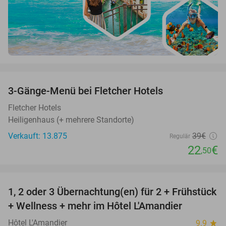
favorite_border
3-Gänge-Menü bei Fletcher Hotels
42%
Fletcher Hotels
Heiligenhaus (+ mehrere Standorte)
Verkauft: 13.875
39€
Regulär
22
€
,50
favorite_border
1, 2 oder 3 Übernachtung(en) für 2 + Frühstück
32%
NEW
+ Wellness + mehr im Hôtel L'Amandier
TODAY
Hôtel L'Amandier
9.9
star