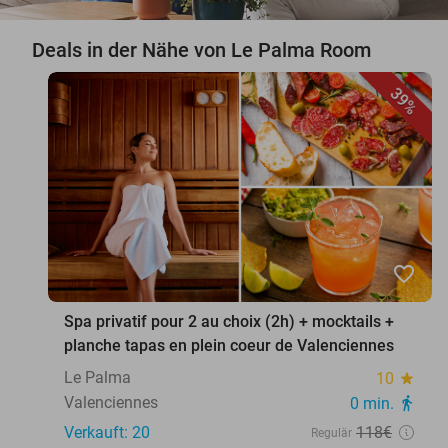
Deals in der Nähe von Le Palma Room
39%
favorite_border
Spa privatif pour 2 au choix (2h) + mocktails +
planche tapas en plein coeur de Valenciennes
Le Palma
10
star
Valenciennes
0 min.
directions_walk
Verkauft: 20
118€
Regulär