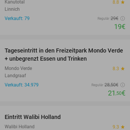
Kanutotal
8.8
star
Linnich
Verkauft: 79
29€
Regulär
19€
favorite_border
Tageseintritt in den Freizeitpark Mondo Verde
25%
+ unbegrenzt Essen und Trinken
Mondo Verde
8.3
star
Landgraaf
Verkauft: 34.979
28
,50
€
Regulär
21
€
,50
favorite_border
Eintritt Walibi Holland
25%
Walibi Holland
9.3
star