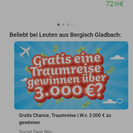
72
€
,50
Beliebt bei Leuten aus Bergisch Gladbach:
favorite_border
Gratis Chance, Traumreise i.W.v. 3.000 € zu
gewinnen
Social Deal Win