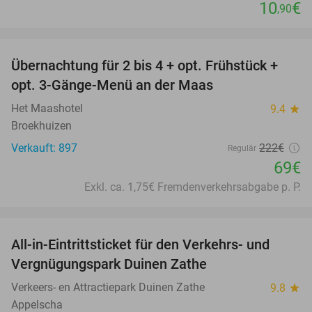
10
€
,90
favorite_border
Übernachtung für 2 bis 4 + opt. Frühstück +
69%
opt. 3-Gänge-Menü an der Maas
Het Maashotel
9.4
star
Broekhuizen
Verkauft: 897
222€
Regulär
69€
Exkl. ca. 1,75€ Fremdenverkehrsabgabe p. P.
favorite_border
All-in-Eintrittsticket für den Verkehrs- und
15%
Vergnügungspark Duinen Zathe
Verkeers- en Attractiepark Duinen Zathe
9.8
star
Appelscha