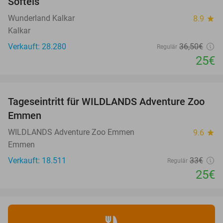
Softeis
Wunderland Kalkar
8.9
star
Kalkar
Verkauft: 28.280
36
,50
€
Regulär
25€
favorite_border
Tageseintritt für WILDLANDS Adventure Zoo
24%
Emmen
WILDLANDS Adventure Zoo Emmen
9.6
star
Emmen
Verkauft: 18.511
33€
Regulär
25€