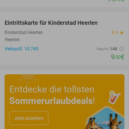
favorite_border
Eintrittskarte für Kinderstad Heerlen
32%
Kinderstad Heerlen
8.9
star
Heerlen
Verkauft: 10.745
14€
Regulär
9
€
,50
Entdecke die tollsten
Sommerurlaubdeals
!
Jetzt ansehen