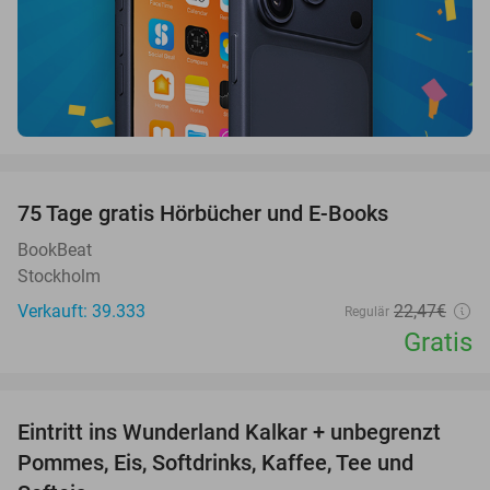
favorite_border
100%
75 Tage gratis Hörbücher und E-Books
BookBeat
Stockholm
Verkauft: 39.333
22
,47
€
Regulär
Gratis
favorite_border
Eintritt ins Wunderland Kalkar + unbegrenzt
32%
Pommes, Eis, Softdrinks, Kaffee, Tee und