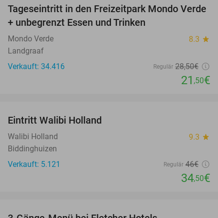
Tageseintritt in den Freizeitpark Mondo Verde
25%
+ unbegrenzt Essen und Trinken
Mondo Verde
8.3
star
Landgraaf
Verkauft: 34.416
28
,50
€
Regulär
21
€
,50
favorite_border
Eintritt Walibi Holland
25%
Walibi Holland
9.3
star
Biddinghuizen
Verkauft: 5.121
46€
Regulär
34
€
,50
favorite_border