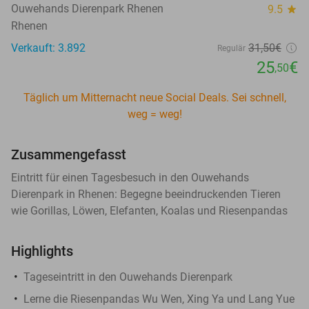
Ouwehands Dierenpark Rhenen
9.5
star
Rhenen
Verkauft: 3.892
31
,50
€
Regulär
25
€
,50
Täglich um Mitternacht neue Social Deals. Sei schnell,
weg = weg!
Zusammengefasst
Eintritt für einen Tagesbesuch in den Ouwehands
Dierenpark in Rhenen: Begegne beeindruckenden Tieren
wie Gorillas, Löwen, Elefanten, Koalas und Riesenpandas
Highlights
Tageseintritt in den Ouwehands Dierenpark
Lerne die Riesenpandas Wu Wen, Xing Ya und Lang Yue