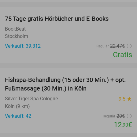
favorite_border
100%
75 Tage gratis Hörbücher und E-Books
BookBeat
Stockholm
Verkauft: 39.312
22
,47
€
Regulär
Gratis
favorite_border
Fishspa-Behandlung (15 oder 30 Min.) + opt.
36%
Fußmassage (30 Min.) in Köln
Silver Tiger Spa Cologne
9.5
star
Köln (9 km)
Verkauft: 42
20€
Regulär
12
€
,90
favorite_border