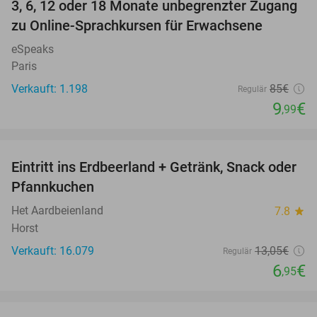
3, 6, 12 oder 18 Monate unbegrenzter Zugang
88%
zu Online-Sprachkursen für Erwachsene
eSpeaks
Paris
Verkauft: 1.198
85€
Regulär
9
€
,99
favorite_border
Eintritt ins Erdbeerland + Getränk, Snack oder
47%
Pfannkuchen
Het Aardbeienland
7.8
star
Horst
Verkauft: 16.079
13
,05
€
Regulär
6
€
,95
favorite_border