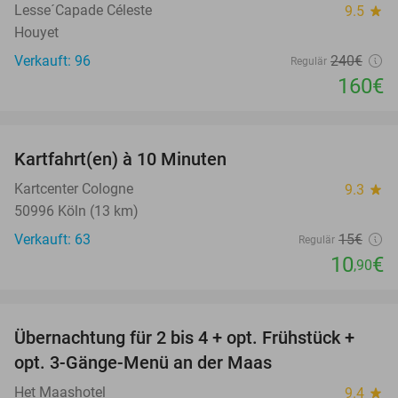
Lesse´Capade Céleste
9.5
star
Houyet
Verkauft: 96
240€
Regulär
160€
favorite_border
Kartfahrt(en) à 10 Minuten
27%
Kartcenter Cologne
9.3
star
50996 Köln (13 km)
Verkauft: 63
15€
Regulär
10
€
,90
favorite_border
Übernachtung für 2 bis 4 + opt. Frühstück +
69%
opt. 3-Gänge-Menü an der Maas
Het Maashotel
9.4
star