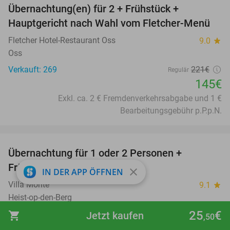
Übernachtung(en) für 2 + Frühstück +
34%
Hauptgericht nach Wahl vom Fletcher-Menü
Fletcher Hotel-Restaurant Oss
9.0
star
Oss
Verkauft: 269
221€
Regulär
145€
Exkl. ca. 2 € Fremdenverkehrsabgabe und 1 €
Bearbeitungsgebühr p.P.p.N.
favorite_border
Übernachtung für 1 oder 2 Personen +
41%
Frühstücksbuffet
close
IN DER APP ÖFFNEN
Villa Monte
9.1
star
Heist-op-den-Berg
25
€
Verkauft: 338
167€
shopping_cart
Jetzt kaufen
Regulär
,50
99€