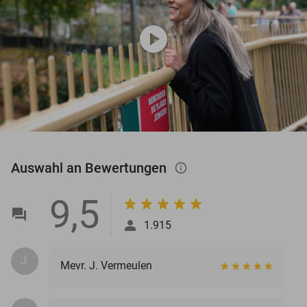
play_circle
Auswahl an Bewertungen
info_outlined
9,5
1.915
J.
Mevr. J. Vermeulen