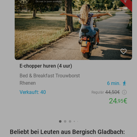
favorite_border
E-chopper huren (4 uur)
Bed & Breakfast Trouwborst
Rhenen
6 min.
directions_walk
Verkauft: 40
44
,50
€
Regulär
24
€
,95
Beliebt bei Leuten aus Bergisch Gladbach: