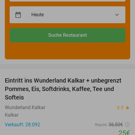
Suche Restaurant
favorite_border
Eintritt ins Wunderland Kalkar + unbegrenzt
32%
Pommes, Eis, Softdrinks, Kaffee, Tee und
Softeis
Wunderland Kalkar
8.9
star
Kalkar
Verkauft: 28.092
36
,50
€
Regulär
25€