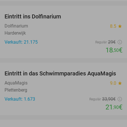
favorite_border
Eintritt ins Dolfinarium
36%
Dolfinarium
8.5
star
Harderwijk
Verkauft: 21.175
29€
Regulär
18
€
,50
favorite_border
Eintritt in das Schwimmparadies AquaMagis
35%
AquaMagis
9.0
star
Plettenberg
Verkauft: 1.673
33
,90
€
Regulär
21
€
,90
favorite_border