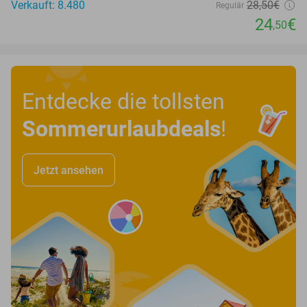
Verkauft: 8.480
28
,50
€
Regulär
24
€
,50
Entdecke die tollsten
Sommerurlaubdeals
!
Jetzt ansehen