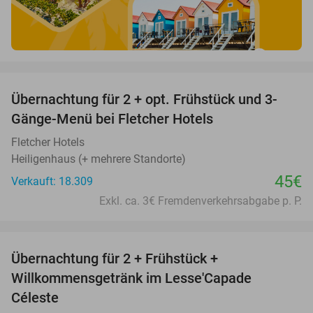
favorite_border
Übernachtung für 2 + opt. Frühstück und 3-
Gänge-Menü bei Fletcher Hotels
Fletcher Hotels
Heiligenhaus (+ mehrere Standorte)
45€
Verkauft: 18.309
Exkl. ca. 3€ Fremdenverkehrsabgabe p. P.
favorite_border
Übernachtung für 2 + Frühstück +
33%
Willkommensgetränk im Lesse'Capade
Céleste