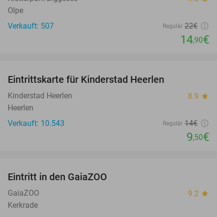
Olpe
Verkauft: 507
22€
Regulär
14
€
,90
favorite_border
Eintrittskarte für Kinderstad Heerlen
32%
Kinderstad Heerlen
8.9
star
Heerlen
Verkauft: 10.543
14€
Regulär
9
€
,50
favorite_border
Eintritt in den GaiaZOO
14%
GaiaZOO
9.2
star
Kerkrade