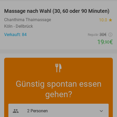
Massage nach Wahl (30, 60 oder 90 Minuten)
34%
Chanthima Thaimassage
10.0
star
Köln - Dellbrück
Verkauft: 84
30€
Regulär
19
€
,90
Günstig spontan essen
gehen?