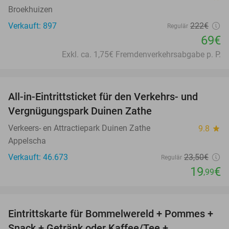
Broekhuizen
Verkauft: 897
222€
Regulär
69€
Exkl. ca. 1,75€ Fremdenverkehrsabgabe p. P.
favorite_border
All-in-Eintrittsticket für den Verkehrs- und
15%
Vergnügungspark Duinen Zathe
Verkeers- en Attractiepark Duinen Zathe
9.8
star
Appelscha
Verkauft: 46.673
23
,50
€
Regulär
19
€
,99
favorite_border
Eintrittskarte für Bommelwereld + Pommes +
23%
Snack + Getränk oder Kaffee/Tee +