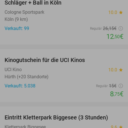
Schläger + Ball in Köln
Cologne Sportspark
10.0
star
Köln (9 km)
Verkauft: 99
26
,15
€
Regulär
12
€
,50
favorite_border
Kinogutschein für die UCI Kinos
42%
UCI Kino
10.0
star
Hürth (+20 Standorte)
Verkauft: 5.038
15€
Regulär
8
€
,75
favorite_border
Eintritt Kletterpark Biggesee (3 Stunden)
32%
Kletterpark Biggesee
9.6
star