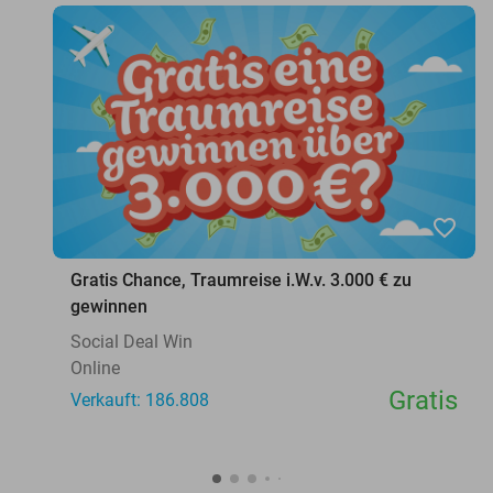
favorite_border
Gratis Chance, Traumreise i.W.v. 3.000 € zu
gewinnen
Social Deal Win
Online
Gratis
Verkauft: 186.808