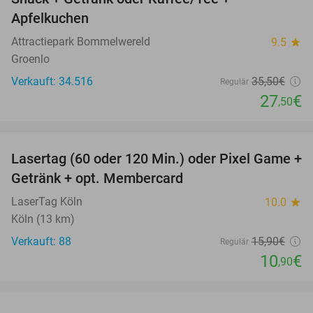
Apfelkuchen
Attractiepark Bommelwereld
9.5
star
Groenlo
Verkauft: 34.516
35
,50
€
Regulär
27
€
,50
favorite_border
Lasertag (60 oder 120 Min.) oder Pixel Game +
31%
Getränk + opt. Membercard
LaserTag Köln
10.0
star
Köln (13 km)
Verkauft: 88
15
,90
€
Regulär
10
€
,90
favorite_border