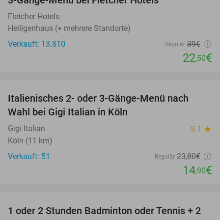
3-Gänge-Menü bei Fletcher Hotels
42%
Fletcher Hotels
Heiligenhaus (+ mehrere Standorte)
Verkauft: 13.810
39€
Regulär
22
€
,50
favorite_border
Italienisches 2- oder 3-Gänge-Menü nach
37%
Wahl bei Gigi Italian in Köln
Gigi Italian
9.1
star
Köln (11 km)
Verkauft: 51
23
,80
€
Regulär
14
€
,90
favorite_border
1 oder 2 Stunden Badminton oder Tennis + 2
52%