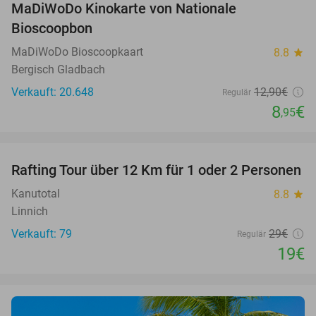
MaDiWoDo Kinokarte von Nationale
31%
Bioscoopbon
MaDiWoDo Bioscoopkaart
8.8
star
Bergisch Gladbach
Verkauft: 20.648
12
,90
€
Regulär
8
€
,95
favorite_border
Rafting Tour über 12 Km für 1 oder 2 Personen
34%
Kanutotal
8.8
star
Linnich
Verkauft: 79
29€
Regulär
19€