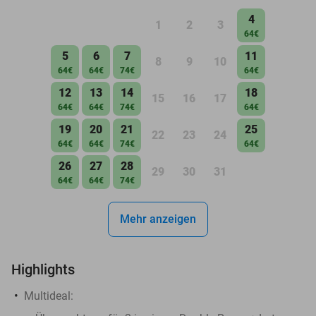
4
1
2
3
64€
5
6
7
11
8
9
10
64€
64€
74€
64€
12
13
14
18
15
16
17
64€
64€
74€
64€
19
20
21
25
22
23
24
64€
64€
74€
64€
26
27
28
29
30
31
64€
64€
74€
Mehr anzeigen
Highlights
Multideal: