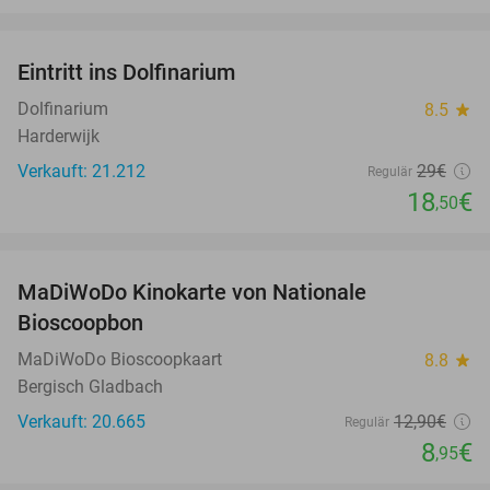
favorite_border
Eintritt ins Dolfinarium
36%
Dolfinarium
8.5
star
Harderwijk
Verkauft: 21.212
29€
Regulär
18
€
,50
favorite_border
MaDiWoDo Kinokarte von Nationale
31%
Bioscoopbon
MaDiWoDo Bioscoopkaart
8.8
star
Bergisch Gladbach
Verkauft: 20.665
12
,90
€
Regulär
8
€
,95
favorite_border