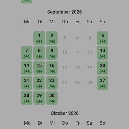
September 2026
Mo
Di
Mi
Do
Fr
Sa
So
1
2
6
3
4
5
64€
74€
64€
7
8
9
13
10
11
12
64€
64€
74€
64€
14
15
16
20
17
18
19
64€
64€
74€
64€
21
22
23
27
24
25
26
64€
64€
74€
64€
28
29
30
64€
64€
74€
Oktober 2026
Mo
Di
Mi
Do
Fr
Sa
So