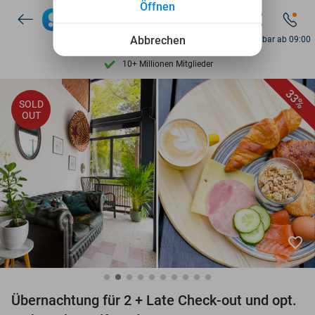
Öffnen
7 Tage die Woche verfügbar
Abbrechen
Erreichbar ab 09:00
10+ Millionen Mitglieder
9,4
basierend auf
206.257 Bewertungen
33%
Entdecke 15.000+ Deals
SOLD
OUT
7 Tage die Woche verfügbar
10+ Millionen Mitglieder
favorite_border
Übernachtung für 2 + Late Check-out und opt.