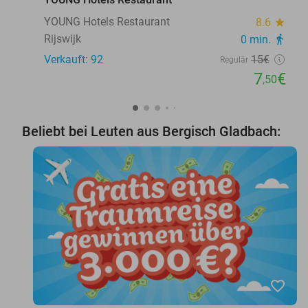
YOUNG Hotels Restaurant
8.6
star
Rijswijk
0 min.
directions_walk
Verkauft: 92
15€
Regulär
7
€
,50
Beliebt bei Leuten aus Bergisch Gladbach:
favorite_border