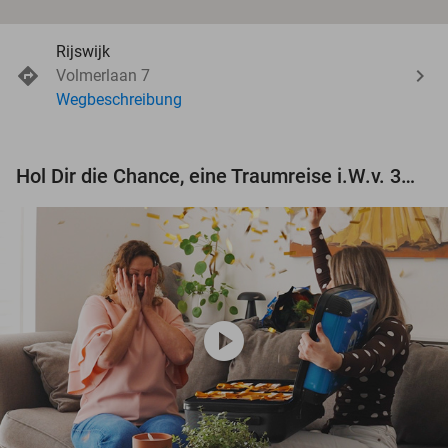
Rijswijk
Volmerlaan 7
Wegbeschreibung
Hol Dir die Chance, eine Traumreise i.W.v. 3.000 € zu gewinnen!
play_circle