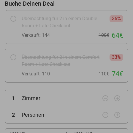
Buche Deinen Deal
Übernachtung für 2 in einem Double
36%
Room + Late Check-out
64€
Verkauft: 144
100€
Übernachtung für 2 in einem Comfort
33%
Room + Late Check-out
74€
Verkauft: 110
110€
remove_circle_outline
add_circle_outline
1
Zimmer
remove_circle_outline
add_circle_outline
2
Personen