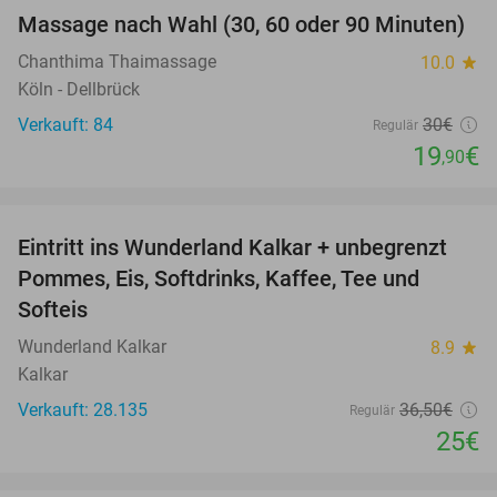
Massage nach Wahl (30, 60 oder 90 Minuten)
34%
Chanthima Thaimassage
10.0
star
Köln - Dellbrück
Verkauft: 84
30€
Regulär
19
€
,90
favorite_border
Eintritt ins Wunderland Kalkar + unbegrenzt
32%
Pommes, Eis, Softdrinks, Kaffee, Tee und
Softeis
Wunderland Kalkar
8.9
star
Kalkar
Verkauft: 28.135
36
,50
€
Regulär
25€