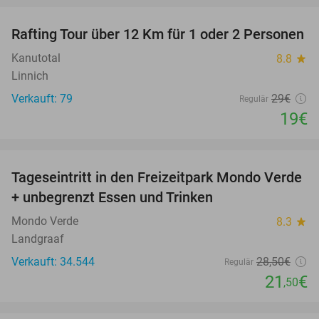
Rafting Tour über 12 Km für 1 oder 2 Personen
34%
Kanutotal
8.8
star
Linnich
Verkauft: 79
29€
Regulär
19€
favorite_border
Tageseintritt in den Freizeitpark Mondo Verde
25%
+ unbegrenzt Essen und Trinken
Mondo Verde
8.3
star
Landgraaf
Verkauft: 34.544
28
,50
€
Regulär
21
€
,50
favorite_border