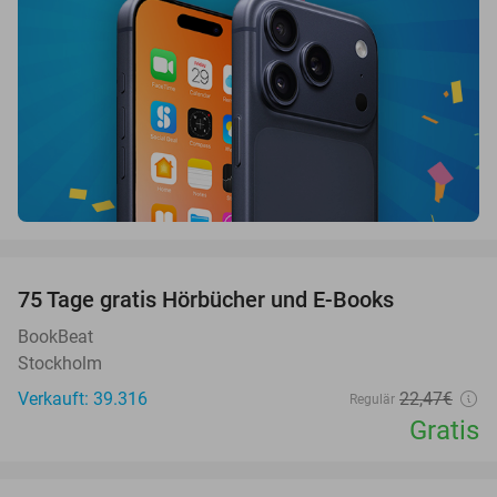
favorite_border
100%
75 Tage gratis Hörbücher und E-Books
BookBeat
Stockholm
Verkauft: 39.316
22
,47
€
Regulär
Gratis
favorite_border