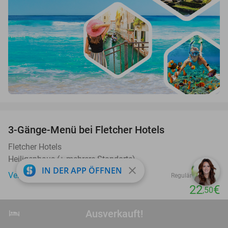
favorite_border
3-Gänge-Menü bei Fletcher Hotels
42%
Fletcher Hotels
Heiligenhaus (+ mehrere Standorte)
close
IN DER APP ÖFFNEN
Verkauft: 13.822
39€
Regulär
22
€
,50
favorite_border
hotel
Ausverkauft!
Ausverkauft!