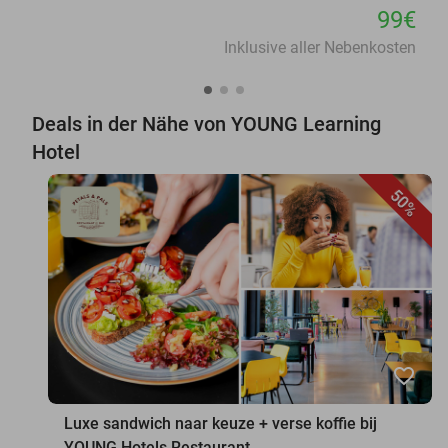
99€
Inklusive aller Nebenkosten
Deals in der Nähe von YOUNG Learning
Hotel
50%
favorite_border
Luxe sandwich naar keuze + verse koffie bij
YOUNG Hotels Restaurant