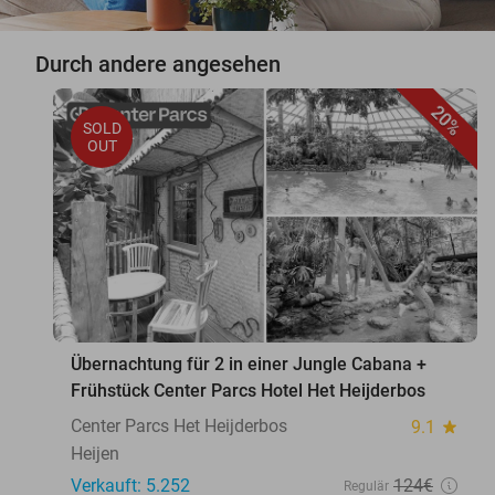
Durch andere angesehen
20%
SOLD
OUT
Übernachtung für 2 in einer Jungle Cabana +
Frühstück Center Parcs Hotel Het Heijderbos
Center Parcs Het Heijderbos
9.1
star
Heijen
Verkauft: 5.252
124€
Regulär