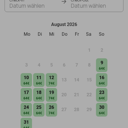
Check-In
Check-Out
Datum wählen
Datum wählen
August 2026
Mo
Di
Mi
Do
Fr
Sa
So
1
2
9
3
4
5
6
7
8
64€
10
11
12
16
13
14
15
64€
64€
74€
64€
17
18
19
23
20
21
22
64€
64€
74€
64€
24
25
26
30
27
28
29
64€
64€
74€
64€
31
64€