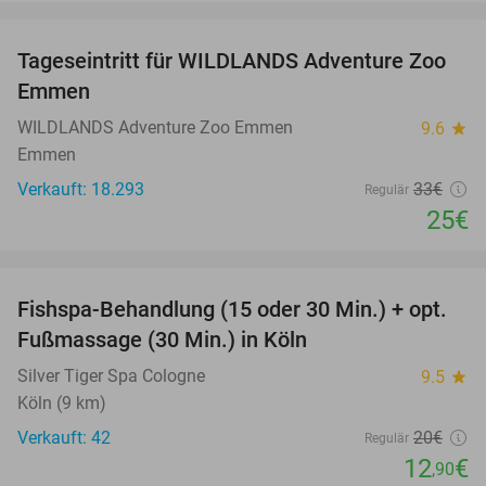
favorite_border
Tageseintritt für WILDLANDS Adventure Zoo
24%
Emmen
WILDLANDS Adventure Zoo Emmen
9.6
star
Emmen
Verkauft: 18.293
33€
Regulär
25€
favorite_border
Fishspa-Behandlung (15 oder 30 Min.) + opt.
36%
Fußmassage (30 Min.) in Köln
Silver Tiger Spa Cologne
9.5
star
Köln (9 km)
Verkauft: 42
20€
Regulär
12
€
,90