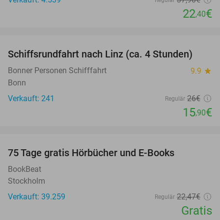
22
€
,40
favorite_border
Schiffsrundfahrt nach Linz (ca. 4 Stunden)
39%
Bonner Personen Schifffahrt
9.9
star
Bonn
Verkauft: 241
26€
Regulär
15
€
,90
favorite_border
100%
75 Tage gratis Hörbücher und E-Books
BookBeat
Stockholm
Verkauft: 39.259
22
,47
€
Regulär
Gratis