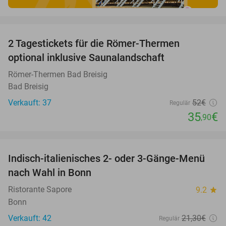
favorite_border
2 Tagestickets für die Römer-Thermen
31%
optional inklusive Saunalandschaft
Römer-Thermen Bad Breisig
Bad Breisig
Verkauft: 37
52€
Regulär
35
€
,90
favorite_border
Indisch-italienisches 2- oder 3-Gänge-Menü
44%
nach Wahl in Bonn
Ristorante Sapore
9.2
star
Bonn
Verkauft: 42
21
,30
€
Regulär