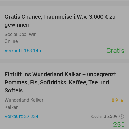
favorite_border
Gratis Chance, Traumreise i.W.v. 3.000 € zu
gewinnen
Social Deal Win
Online
Gratis
Verkauft: 183.145
favorite_border
Eintritt ins Wunderland Kalkar + unbegrenzt
32%
Pommes, Eis, Softdrinks, Kaffee, Tee und
Softeis
Wunderland Kalkar
8.9
star
Kalkar
Verkauft: 27.224
36
,50
€
Regulär
25€