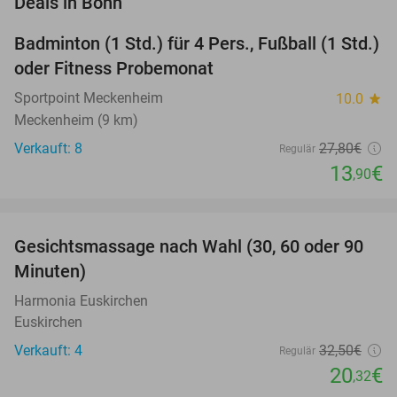
Deals in Bonn
Badminton (1 Std.) für 4 Pers., Fußball (1 Std.)
50%
oder Fitness Probemonat
Sportpoint Meckenheim
10.0
star
Meckenheim (9 km)
Verkauft: 8
27
,80
€
Regulär
13
€
,90
favorite_border
Gesichtsmassage nach Wahl (30, 60 oder 90
37%
Minuten)
Harmonia Euskirchen
Euskirchen
Verkauft: 4
32
,50
€
Regulär
20
€
,32