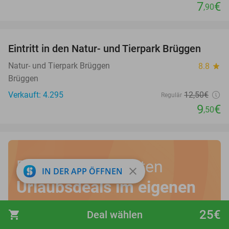
7
€
,90
favorite_border
Eintritt in den Natur- und Tierpark Brüggen
24%
Natur- und Tierpark Brüggen
8.8
star
Brüggen
Verkauft: 4.295
12
,50
€
Regulär
9
€
,50
Entdecke die besten
close
IN DER APP ÖFFNEN
Urlaubsdeals im eigenen
Land
!
25€
shopping_cart
Deal wählen