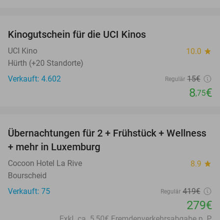
favorite_border
Kinogutschein für die UCI Kinos
42%
UCI Kino
10.0
star
Hürth (+20 Standorte)
Verkauft: 4.602
15€
Regulär
8
€
,75
favorite_border
Übernachtungen für 2 + Frühstück + Wellness
33%
+ mehr in Luxemburg
Cocoon Hotel La Rive
8.9
star
Bourscheid
Verkauft: 75
419€
Regulär
279€
Exkl. ca. 5,50€ Fremdenverkehrsabgabe p. P.