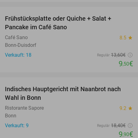
favorite_border
Frühstücksplatte oder Quiche + Salat +
30%
Pancake im Café Sano
Café Sano
8.5
star
Bonn-Duisdorf
Verkauft: 18
13
,60
€
Regulär
9
€
,50
favorite_border
Indisches Hauptgericht mit Naanbrot nach
46%
Wahl in Bonn
Ristorante Sapore
9.2
star
Bonn
Verkauft: 9
18
,40
€
Regulär
9
€
,90