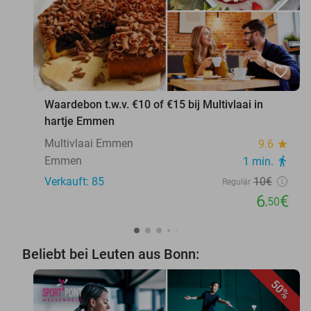
favorite_border
Waardebon t.w.v. €10 of €15 bij Multivlaai in
hartje Emmen
Multivlaai Emmen
9.6
star
Emmen
1 min.
directions_walk
Verkauft: 85
10€
Regulär
6
€
,50
Beliebt bei Leuten aus Bonn:
50%