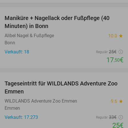
favorite_border
Maniküre + Nagellack oder Fußpflege (40
30%
Minuten) in Bonn
Alibel Nagel & Fußpflege
10.0
star
Bonn
Verkauft: 18
25€
Regulär
17
€
,50
favorite_border
Tageseintritt für WILDLANDS Adventure Zoo
24%
Emmen
WILDLANDS Adventure Zoo Emmen
9.6
star
Emmen
Verkauft: 17.273
33€
Regulär
25€