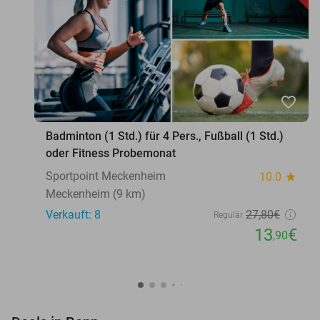
favorite_border
Badminton (1 Std.) für 4 Pers., Fußball (1 Std.)
oder Fitness Probemonat
Sportpoint Meckenheim
10.0
star
Meckenheim (9 km)
Verkauft: 8
27
,80
€
Regulär
13
€
,90
favorite_border