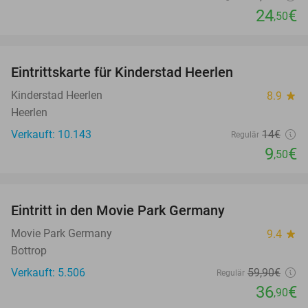
24
€
,50
favorite_border
Eintrittskarte für Kinderstad Heerlen
32%
Kinderstad Heerlen
8.9
star
Heerlen
Verkauft: 10.143
14€
Regulär
9
€
,50
favorite_border
Eintritt in den Movie Park Germany
38%
Movie Park Germany
9.4
star
Bottrop
Verkauft: 5.506
59
,90
€
Regulär
36
€
,90