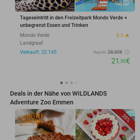
favorite_border
Tageseintritt in den Freizeitpark Mondo Verde +
unbegrenzt Essen und Trinken
Mondo Verde
8.3
star
Landgraaf
Verkauft: 32.145
28
,50
€
Regulär
21
€
,50
Deals in der Nähe von WILDLANDS
Adventure Zoo Emmen
35%