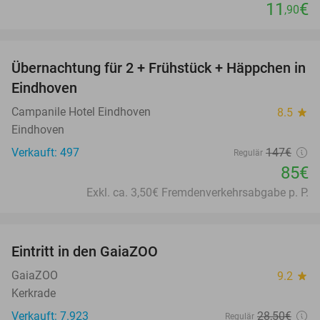
11
€
,90
favorite_border
Übernachtung für 2 + Frühstück + Häppchen in
42%
Eindhoven
Campanile Hotel Eindhoven
8.5
star
Eindhoven
Verkauft: 497
147€
Regulär
85€
Exkl. ca. 3,50€ Fremdenverkehrsabgabe p. P.
favorite_border
Eintritt in den GaiaZOO
14%
GaiaZOO
9.2
star
Kerkrade
Verkauft: 7.923
28
,50
€
Regulär