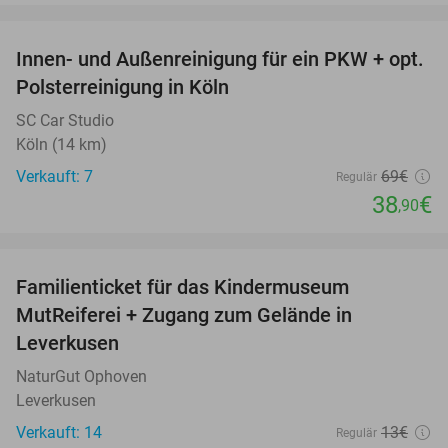
favorite_border
Innen- und Außenreinigung für ein PKW + opt.
44%
Polsterreinigung in Köln
SC Car Studio
Köln (14 km)
Verkauft: 7
69€
Regulär
38
€
,90
favorite_border
Familienticket für das Kindermuseum
39%
MutReiferei + Zugang zum Gelände in
Leverkusen
NaturGut Ophoven
Leverkusen
Verkauft: 14
13€
Regulär