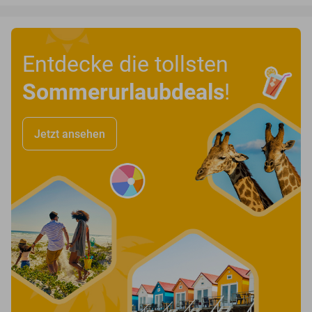
Entdecke die tollsten
Sommerurlaubdeals
!
Jetzt ansehen