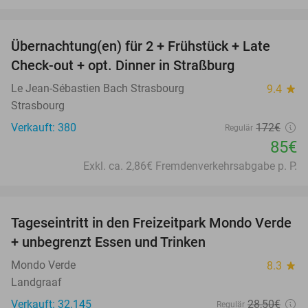
favorite_border
Übernachtung(en) für 2 + Frühstück + Late
51%
Check-out + opt. Dinner in Straßburg
Le Jean-Sébastien Bach Strasbourg
9.4
star
Strasbourg
Verkauft: 380
172€
Regulär
85€
Exkl. ca. 2,86€ Fremdenverkehrsabgabe p. P.
favorite_border
Tageseintritt in den Freizeitpark Mondo Verde
25%
+ unbegrenzt Essen und Trinken
Mondo Verde
8.3
star
Landgraaf
Verkauft: 32.145
28
,50
€
Regulär