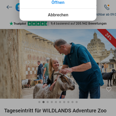
Öffnen
7 Tage die Woche verfügbar
10+ Millionen Mitglieder
Abbrechen
Fr. erreichbar ab 09:
9,4
basierend auf
205.942 Bewertungen
Entdecke 15.000+ Deals
24%
7 Tage die Woche verfügbar
10+ Millionen Mitglieder
favorite_border
Tageseintritt für WILDLANDS Adventure Zoo