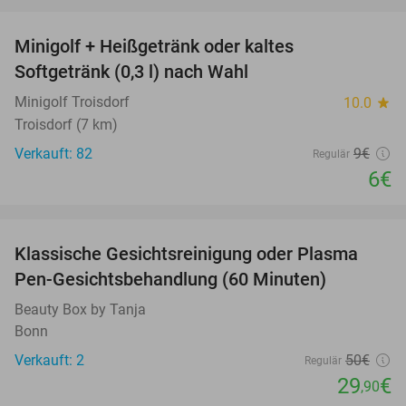
favorite_border
Minigolf + Heißgetränk oder kaltes
33%
Softgetränk (0,3 l) nach Wahl
Minigolf Troisdorf
10.0
star
Troisdorf (7 km)
Verkauft: 82
9€
Regulär
6€
favorite_border
Klassische Gesichtsreinigung oder Plasma
40%
Pen-Gesichtsbehandlung (60 Minuten)
Beauty Box by Tanja
Bonn
Verkauft: 2
50€
Regulär
29
€
,90