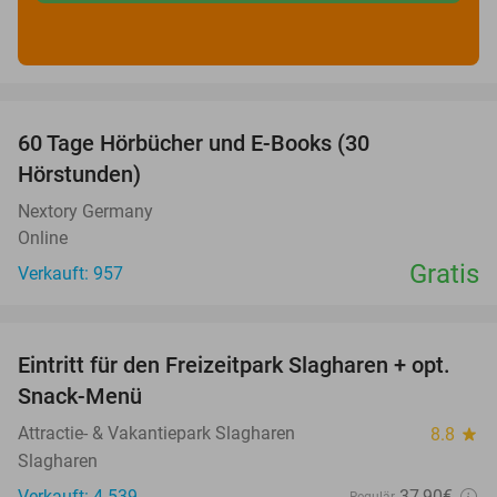
favorite_border
60 Tage Hörbücher und E-Books (30
Hörstunden)
Nextory Germany
Online
Gratis
Verkauft: 957
favorite_border
Eintritt für den Freizeitpark Slagharen + opt.
41%
Snack-Menü
Attractie- & Vakantiepark Slagharen
8.8
star
Slagharen
Verkauft: 4.539
37
,90
€
Regulär