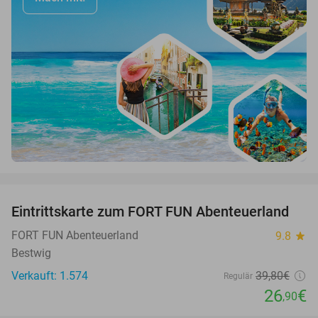
favorite_border
Eintrittskarte zum FORT FUN Abenteuerland
32%
FORT FUN Abenteuerland
9.8
star
Bestwig
Verkauft: 1.574
39
,80
€
Regulär
26
€
,90