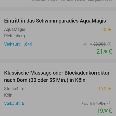
favorite_border
Eintritt in das Schwimmparadies AquaMagis
35%
AquaMagis
9.0
star
Plettenberg
Verkauft: 1.646
33
,90
€
Regulär
21
€
,90
favorite_border
Klassische Massage oder Blockadenkorrektur
43%
nach Dorn (30 oder 55 Min.) in Köln
Studio4life
10.0
star
Köln
Verkauft: 6
34
,90
€
Regulär
19
€
,90