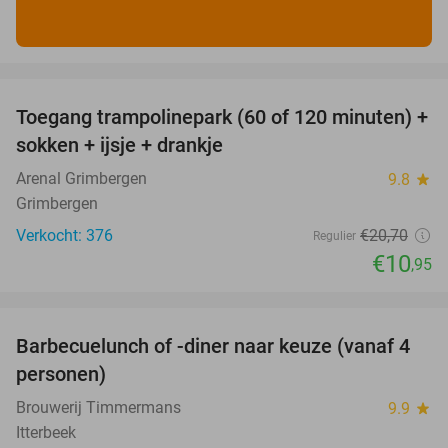
favorite_border
Toegang trampolinepark (60 of 120 minuten) +
47%
sokken + ijsje + drankje
Arenal Grimbergen
9.8
star
Grimbergen
Verkocht: 376
€20
,70
Regulier
€10
,95
favorite_border
Barbecuelunch of -diner naar keuze (vanaf 4
34%
personen)
Brouwerij Timmermans
9.9
star
Itterbeek