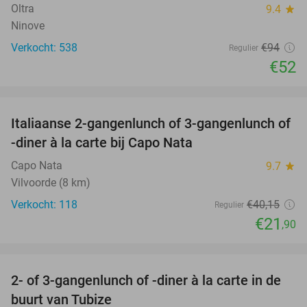
Oltra
9.4
star
Ninove
Verkocht: 538
€94
Regulier
€52
favorite_border
Italiaanse 2-gangenlunch of 3-gangenlunch of
45%
-diner à la carte bij Capo Nata
Capo Nata
9.7
star
Vilvoorde (8 km)
Verkocht: 118
€40
,15
Regulier
€21
,90
favorite_border
2- of 3-gangenlunch of -diner à la carte in de
33%
buurt van Tubize