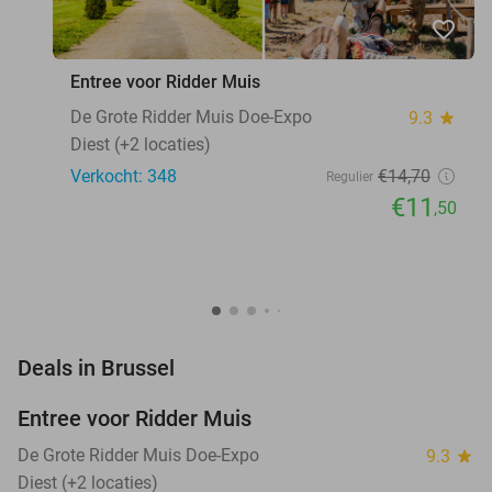
favorite_border
Entree voor Ridder Muis
De Grote Ridder Muis Doe-Expo
9.3
star
Diest (+2 locaties)
Verkocht: 348
€14
,70
Regulier
€11
,50
favorite_border
Deals in Brussel
Entree voor Ridder Muis
22%
NEW
TODAY
De Grote Ridder Muis Doe-Expo
9.3
star
Diest (+2 locaties)