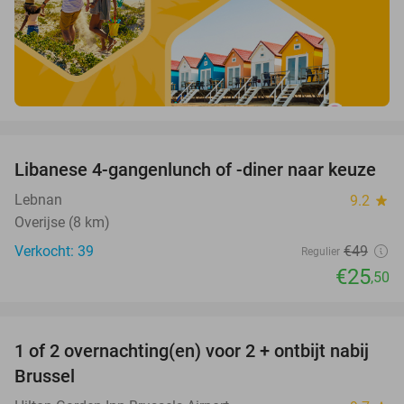
favorite_border
Libanese 4-gangenlunch of -diner naar keuze
48%
Lebnan
9.2
star
Overijse (8 km)
Verkocht: 39
€49
Regulier
€25
,50
favorite_border
1 of 2 overnachting(en) voor 2 + ontbijt nabij
25%
Brussel