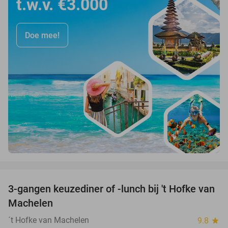
t.w.v. €3.000
Doe mee!
favorite_border
3-gangen keuzediner of -lunch bij 't Hofke van
38%
Machelen
´t Hofke van Machelen
9.8
star