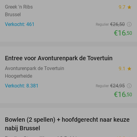
Greek 'n Ribs
9.7
star
Brussel
Verkocht: 461
€26
,50
Regulier
€16
,50
favorite_border
Entree voor Avonturenpark de Tovertuin
34%
Avonturenpark de Tovertuin
9.1
star
Hoogerheide
Verkocht: 8.381
€24
,95
Regulier
€16
,50
favorite_border
Bowlen (2 spellen) + hoofdgerecht naar keuze
38%
nabij Brussel