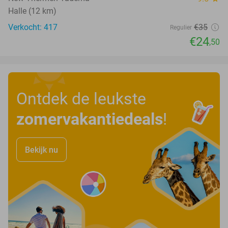
Halle (12 km)
Verkocht: 417
€35
Regulier
€24
,50
Ontdek de leukste
zomervakantiedeals
!
Bekijk nu