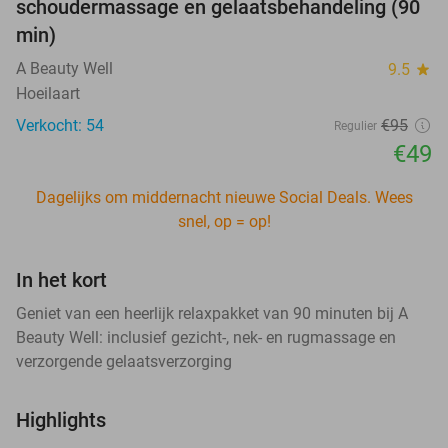
schoudermassage en gelaatsbehandeling (90
min)
A Beauty Well
9.5
star
Hoeilaart
Verkocht: 54
€95
Regulier
€49
Dagelijks om middernacht nieuwe Social Deals. Wees
snel, op = op!
In het kort
Geniet van een heerlijk relaxpakket van 90 minuten bij A
Beauty Well: inclusief gezicht-, nek- en rugmassage en
verzorgende gelaatsverzorging
Highlights