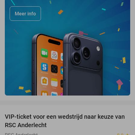
Meer info
favorite_border
VIP-ticket voor een wedstrijd naar keuze van
70%
RSC Anderlecht