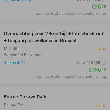
€96
,25
Excl. ca. €5,25 p.p.p.n. toeristenbelasting
favorite_border
Overnachting voor 2 + ontbijt + late check-out
27%
+ toegang tot wellness in Brussel
Mix Hôtel
9.4
star
Watermaal-Bosvoorde
Verkocht: 24
€267
,88
Regulier
€196
,10
Excl. ca. €5,60 p.p.p.n. toeristenbelasting
favorite_border
Entree Pakawi Park
28%
Pakawi Park
8.9
star