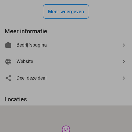
Meer weergeven
Meer informatie
Bedrijfspagina
Website
Deel deze deal
Locaties
wellness