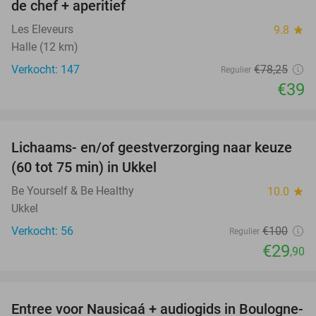
de chef + aperitief
Les Eleveurs
9.8
star
Halle (12 km)
Verkocht: 147
€78
,25
Regulier
€39
favorite_border
Lichaams- en/of geestverzorging naar keuze
70%
(60 tot 75 min) in Ukkel
Be Yourself & Be Healthy
10.0
star
Ukkel
Verkocht: 56
€100
Regulier
€29
,90
favorite_border
Entree voor Nausicaá + audiogids in Boulogne-
27%