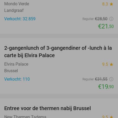
Mondo Verde
8.3
star
Landgraaf
Verkocht: 32.859
€28
,50
Regulier
€21
,50
favorite_border
2-gangenlunch of 3-gangendiner of -lunch à la
37%
carte bij Elvira Palace
Elvira Palace
9.5
star
Brussel
Verkocht: 110
€31
,55
Regulier
€19
,90
favorite_border
Entree voor de thermen nabij Brussel
30%
New Thermen Tadema
9.5
star