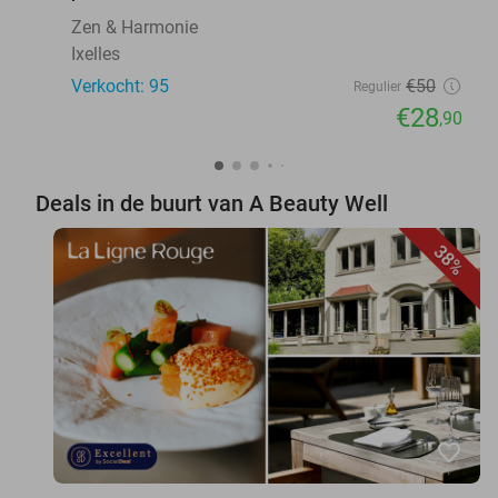
Zen & Harmonie
Ixelles
Verkocht: 95
€50
Regulier
€28
,90
Deals in de buurt van A Beauty Well
38%
favorite_border