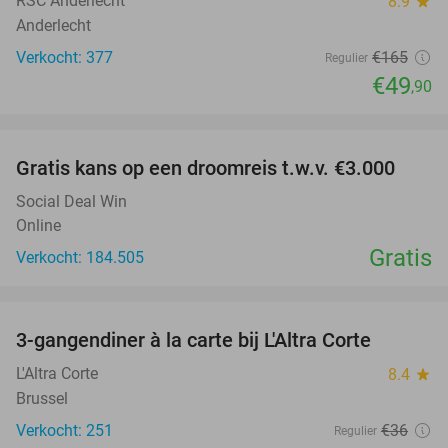
RSC Anderlecht
8.9
star
Anderlecht
Verkocht: 377
€165
Regulier
€49
,90
favorite_border
Gratis kans op een droomreis t.w.v. €3.000
Social Deal Win
Online
Gratis
Verkocht: 184.505
favorite_border
3-gangendiner à la carte bij L'Altra Corte
54%
L'Altra Corte
8.4
star
Brussel
Verkocht: 251
€36
Regulier