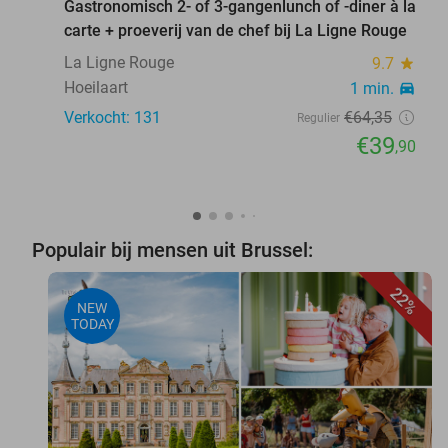
Gastronomisch 2- of 3-gangenlunch of -diner à la
carte + proeverij van de chef bij La Ligne Rouge
La Ligne Rouge
9.7
star
Hoeilaart
1 min.
directions_car
Verkocht: 131
€64
,35
Regulier
€39
,90
Populair bij mensen uit Brussel:
22%
NEW
TODAY