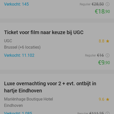
Verkocht: 145
€28
,50
Regulier
€18
,90
favorite_border
Ticket voor film naar keuze bij UGC
38%
UGC
8.8
star
Brussel (+6 locaties)
Verkocht: 11.102
€16
Regulier
€9
,90
favorite_border
Luxe overnachting voor 2 + evt. ontbijt in
14%
hartje Eindhoven
Mariënhage Boutique Hotel
9.6
star
Eindhoven
Verkocht: 1.085
€111
,25
Regulier