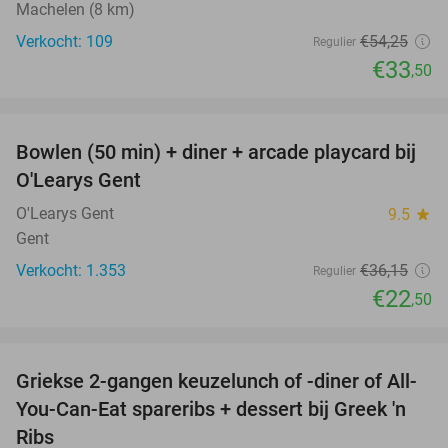
Machelen (8 km)
Verkocht: 109
€54
,25
Regulier
€33
,50
favorite_border
Bowlen (50 min) + diner + arcade playcard bij
38%
O'Learys Gent
O'Learys Gent
9.5
star
Gent
Verkocht: 1.353
€36
,15
Regulier
€22
,50
favorite_border
Griekse 2-gangen keuzelunch of -diner of All-
38%
You-Can-Eat spareribs + dessert bij Greek 'n
Ribs