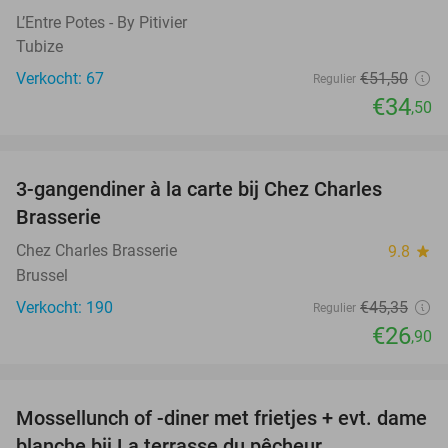
L’Entre Potes - By Pitivier
Tubize
Verkocht: 67
€51
,50
Regulier
€34
,50
favorite_border
3-gangendiner à la carte bij Chez Charles
41%
Brasserie
Chez Charles Brasserie
9.8
star
Brussel
Verkocht: 190
€45
,35
Regulier
€26
,90
favorite_border
Mossellunch of -diner met frietjes + evt. dame
58%
blanche bij La terrasse du pêcheur