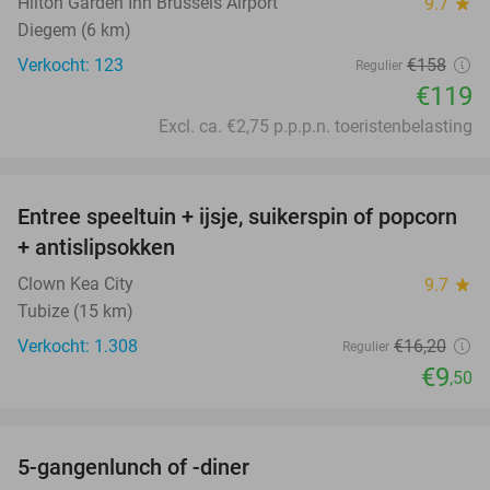
Hilton Garden Inn Brussels Airport
9.7
star
Diegem (6 km)
Verkocht: 123
€158
Regulier
€119
Excl. ca. €2,75 p.p.p.n. toeristenbelasting
favorite_border
Entree speeltuin + ijsje, suikerspin of popcorn
41%
+ antislipsokken
Clown Kea City
9.7
star
Tubize (15 km)
Verkocht: 1.308
€16
,20
Regulier
€9
,50
favorite_border
5-gangenlunch of -diner
45%