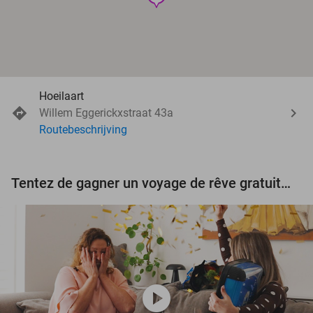
Hoeilaart
Willem Eggerickxstraat 43a
Routebeschrijving
Tentez de gagner un voyage de rêve gratuit d'une valeur de 3.000 € !
play_circle