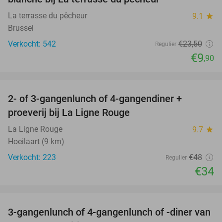
La terrasse du pêcheur
9.1
star
Brussel
Verkocht: 542
€23
,50
Regulier
€9
,90
favorite_border
2- of 3-gangenlunch of 4-gangendiner +
29%
proeverij bij La Ligne Rouge
La Ligne Rouge
9.7
star
Hoeilaart (9 km)
Verkocht: 223
€48
Regulier
€34
favorite_border
3-gangenlunch of 4-gangenlunch of -diner van
50%