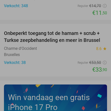
Verkocht: 348
€14
,70
Regulier
€11
,50
favorite_border
Onbeperkt toegang tot de hamam + scrub +
37%
Turkse zeepbehandeling en meer in Brussel
Charme d'Occident
8.6
star
Bruxelles
Verkocht: 38
€53
,50
Regulier
€33
,90
Win vandaag een gratis
iPhone 17 Pro