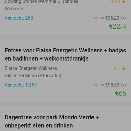
Bowling Stones Wemmel & Bobbies
10.0
star
Wemmel
Verkocht: 268
€36
,20
Regulier
€22
,50
favorite_border
Entree voor Elaisa Energetic Wellness + badjas
34%
en badlinnen + welkomstdrankje
Elaisa Energetic Wellness
9.7
star
Dilsen-Stokkem (+1 locatie)
Verkocht: 1.567
€98
,50
Regulier
€65
favorite_border
Dagentree voor park Mondo Verde +
25%
onbeperkt eten en drinken