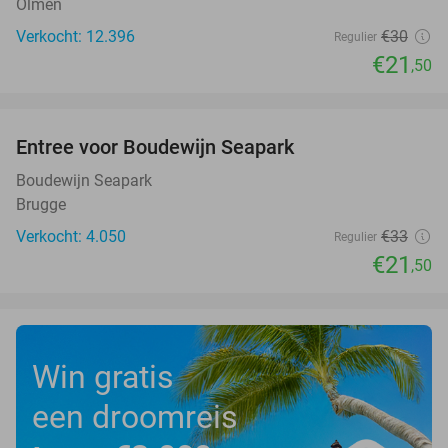
Olmen
Verkocht: 12.396
€30
Regulier
€21
,50
favorite_border
Entree voor Boudewijn Seapark
35%
Boudewijn Seapark
Brugge
Verkocht: 4.050
€33
Regulier
€21
,50
Win gratis
een droomreis