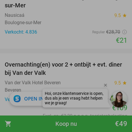
sur-Mer
Nausicaá
9.5
star
Boulogne-sur-Mer
Verkocht: 4.836
€28
,70
Regulier
€21
favorite_border
Overnachting(en) voor 2 + ontbijt + evt. diner
51%
bij Van der Valk
Van der Valk Hotel Beveren
9.5
star
Beveren
close
OPEN IN APP
Verkocht: 3.252
€224
Regulier
€109
Excl. ca. €2,20 p.p.p.n. toeristenbelasting
€49
shopping_cart
Koop nu
favorite_border