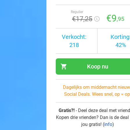
Regulier
€9
€17
,25
,95
Verkocht:
Korting
218
42%
shopping_cart
Koop nu
navi
Dagelijks om middernacht nieuw
Social Deals. Wees snel, op = op
Gratis?!
- Deel deze deal met vrien
Kopen drie vrienden? Dan is de deal
jou gratis! (
info
)