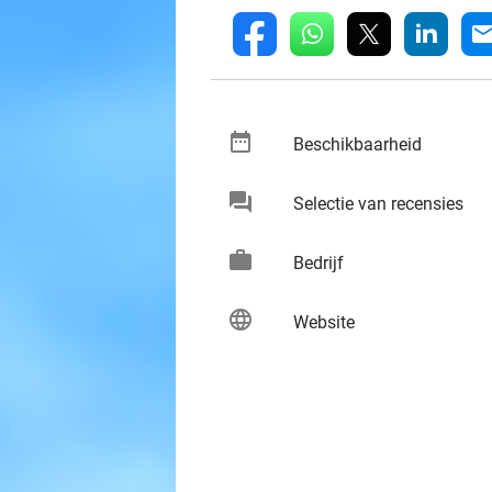
whatsapp
linkedin
fb
mai
date_range
keybo
Beschikbaarheid
chat
keybo
Selectie van recensies
work
keybo
Bedrijf
language
keybo
Website