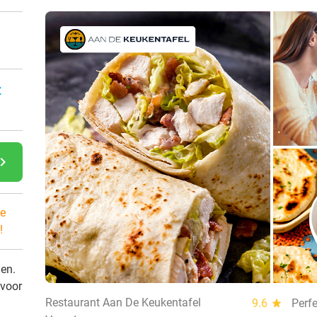
:
gate_next
e
!
den.
 voor
Restaurant Aan De Keukentafel
9.6
star
Perfe