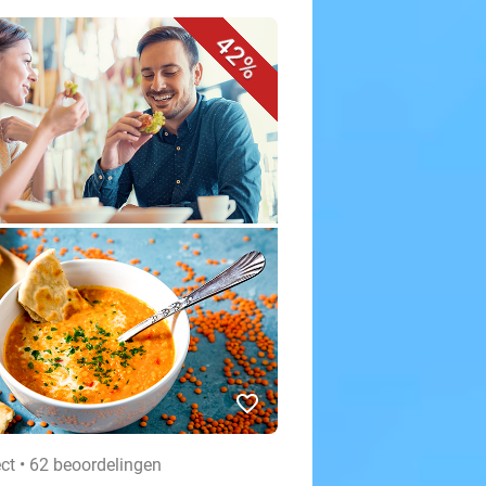
42%
favorite_border
ct • 62 beoordelingen