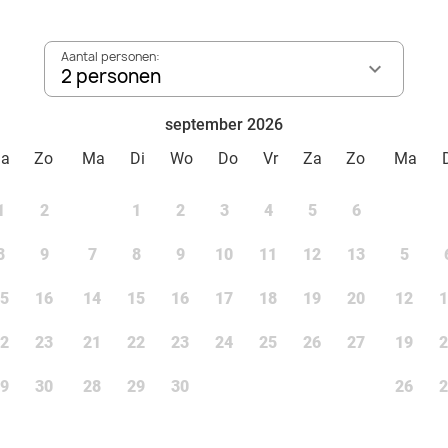
Aantal personen:
2 personen
september 2026
Za
Zo
Ma
Di
Wo
Do
Vr
Za
Zo
Ma
1
2
1
2
3
4
5
6
8
9
7
8
9
10
11
12
13
5
5
16
14
15
16
17
18
19
20
12
1
2
23
21
22
23
24
25
26
27
19
2
9
30
28
29
30
26
2