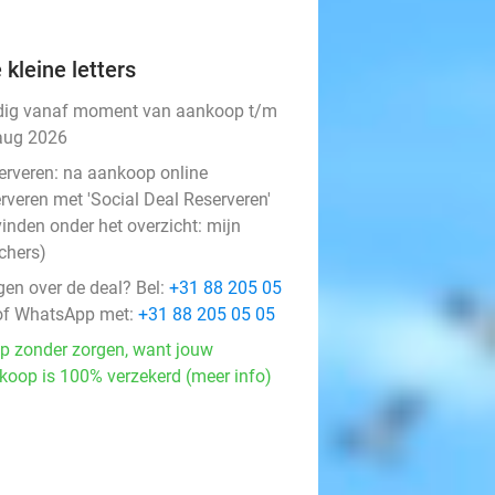
 kleine letters
dig vanaf moment van aankoop t/m
aug 2026
erveren:
na aankoop online
rveren met 'Social Deal Reserveren'
vinden onder het overzicht:
mijn
chers
)
gen over de deal? Bel:
+31 88 205 05
f WhatsApp met:
+31 88 205 05 05
p zonder zorgen, want jouw
koop is 100% verzekerd (meer info)