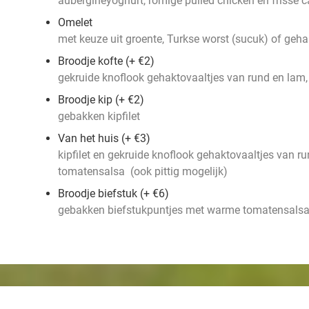
aubergineyoghurt
, romige pulled chicken en frisse 
Omelet
met keuze uit groente, Turkse worst (sucuk) of geha
Broodje kofte (+ €2)
gekruide knoflook gehaktovaaltjes van rund en lam, 
Broodje kip
(+ €2)
gebakken kipfilet
Van het huis (+ €3)
kipfilet en gekruide knoflook gehaktovaaltjes van 
tomatensalsa (ook pittig mogelijk)
Broodje biefstuk (+ €6)
gebakken biefstukpuntjes met warme tomatensalsa (