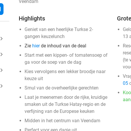
Veendam
l
Highlights
Grote
Geniet van een heerlijke Turkse 2-
Gel
gangen keuzelunch
13 
ard_arrow_right
Zie
hier
de inhoud van de deal
Res
rese
ard_arrow_right
Start met een kippen- of tomatensoep of
(te 
ga voor de soep van de dag
vou
ard_arrow_right
Kies vervolgens een lekker broodje naar
Vra
keuze uit
05
o
ard_arrow_right
Smul van de overheerlijke gerechten
Koo
Laat je meenemen door de rijke, kruidige
aan
smaken uit de Turkse Hatay-regio en de
verfijning van de Europese keuken
Midden in het centrum van Veendam
Perfect voor een dagje uit