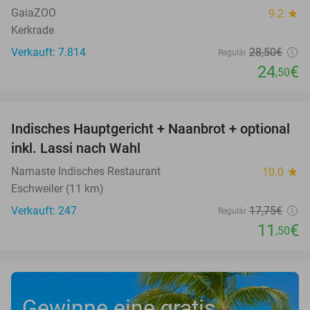
GaiaZOO
9.2
star
Kerkrade
Verkauft: 7.814
28
,50
€
Regulär
24
€
,50
favorite_border
Indisches Hauptgericht + Naanbrot + optional
35%
inkl. Lassi nach Wahl
Namaste Indisches Restaurant
10.0
star
Eschweiler (11 km)
Verkauft: 247
17
,75
€
Regulär
11
€
,50
Gewinne eine gratis