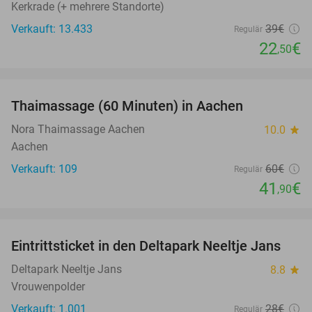
Kerkrade (+ mehrere Standorte)
Verkauft: 13.433
39€
Regulär
22
€
,50
favorite_border
Thaimassage (60 Minuten) in Aachen
30%
Nora Thaimassage Aachen
10.0
star
Aachen
Verkauft: 109
60€
Regulär
41
€
,90
favorite_border
Eintrittsticket in den Deltapark Neeltje Jans
20%
Deltapark Neeltje Jans
8.8
star
Vrouwenpolder
Verkauft: 1.001
28€
Regulär