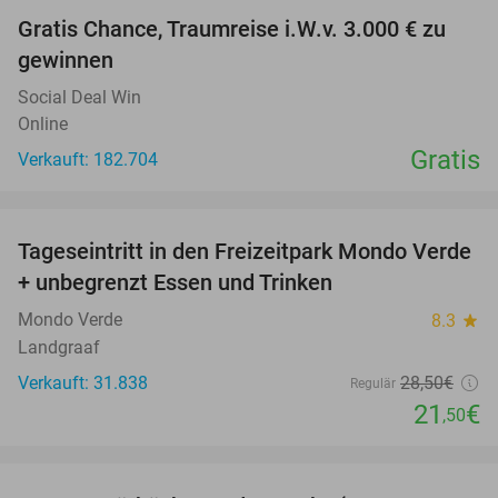
Gratis Chance, Traumreise i.W.v. 3.000 € zu
gewinnen
Social Deal Win
Online
Gratis
Verkauft: 182.704
favorite_border
Tageseintritt in den Freizeitpark Mondo Verde
25%
+ unbegrenzt Essen und Trinken
Mondo Verde
8.3
star
Landgraaf
Verkauft: 31.838
28
,50
€
Regulär
21
€
,50
favorite_border