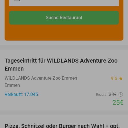
Suche Restaurant
favorite_border
Tageseintritt für WILDLANDS Adventure Zoo
24%
Emmen
WILDLANDS Adventure Zoo Emmen
9.6
star
Emmen
Verkauft: 17.045
33€
Regulär
25€
favorite_border
Pizza, Schnitzel oder Burger nach Wahl + opt.