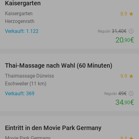
Kaisergarten
Kaisergarten
8.9
star
Herzogenrath
Verkauft: 1.122
31
,40
€
Regulär
20
€
,90
favorite_border
Thai-Massage nach Wahl (60 Minuten)
29%
Thaimassage Dürwiss
9.9
star
Eschweiler (11 km)
Verkauft: 369
49€
Regulär
34
€
,90
favorite_border
Eintritt in den Movie Park Germany
38%
Movie Park Germany
9.4
star