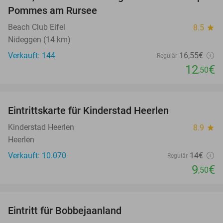
24%
Pommes am Rursee
Beach Club Eifel
8.5
star
Nideggen (14 km)
Verkauft: 144
16
,55
€
Regulär
12
€
,50
favorite_border
Eintrittskarte für Kinderstad Heerlen
32%
Kinderstad Heerlen
8.9
star
Heerlen
Verkauft: 10.070
14€
Regulär
9
€
,50
favorite_border
Eintritt für Bobbejaanland
46%