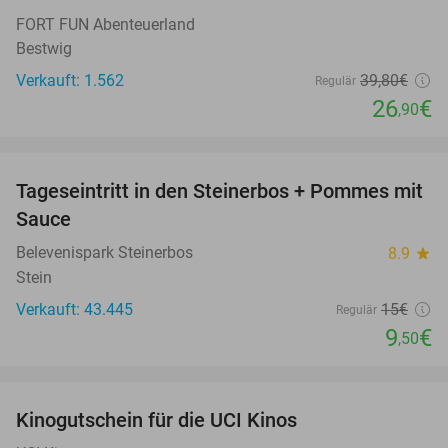
FORT FUN Abenteuerland
Bestwig
Verkauft: 1.562
39
,80
€
Regulär
26
€
,90
favorite_border
Tageseintritt in den Steinerbos + Pommes mit
37%
Sauce
Belevenispark Steinerbos
8.9
star
Stein
Verkauft: 43.445
15€
Regulär
9
€
,50
favorite_border
Kinogutschein für die UCI Kinos
42%