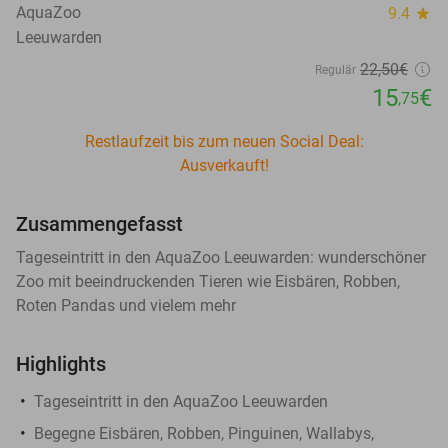
AquaZoo
9.4
star
Leeuwarden
22
,50
€
Regulär
15
€
,75
Restlaufzeit bis zum neuen Social Deal:
Ausverkauft!
Zusammengefasst
Tageseintritt in den AquaZoo Leeuwarden: wunderschöner
Zoo mit beeindruckenden Tieren wie Eisbären, Robben,
Roten Pandas und vielem mehr
Highlights
Tageseintritt in den AquaZoo Leeuwarden
Begegne Eisbären, Robben, Pinguinen, Wallabys,