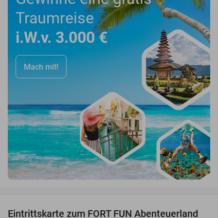
Traumreise
i.W.v. 3.000 €
Mach mit!
favorite_border
Eintrittskarte zum FORT FUN Abenteuerland
32%