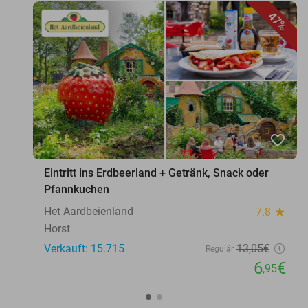
47%
favorite_border
Eintritt ins Erdbeerland + Getränk, Snack oder
Pfannkuchen
Het Aardbeienland
7.8
star
Horst
Verkauft: 15.715
13
,05
€
Regulär
6
€
,95