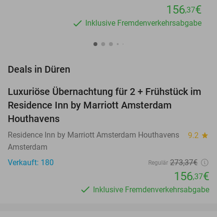
156
€
,37
Inklusive Fremdenverkehrsabgabe
favorite_border
Deals in Düren
Luxuriöse Übernachtung für 2 + Frühstück im
43%
Residence Inn by Marriott Amsterdam
Houthavens
Residence Inn by Marriott Amsterdam Houthavens
9.2
star
Amsterdam
Verkauft: 180
273
,37
€
Regulär
156
€
,37
Inklusive Fremdenverkehrsabgabe
favorite_border