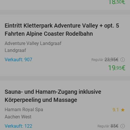
18
€
,50
favorite_border
Eintritt Kletterpark Adventure Valley + opt. 5
17%
Fahrten Alpine Coaster Rodelbahn
Adventure Valley Landgraaf
Landgraaf
Verkauft: 907
23
,95
€
Regulär
19
€
,95
favorite_border
Sauna- und Hamam-Zugang inklusive
63%
Körperpeeling und Massage
Hamam Royal Spa
9.1
star
Aachen West
Verkauft: 122
85€
Regulär