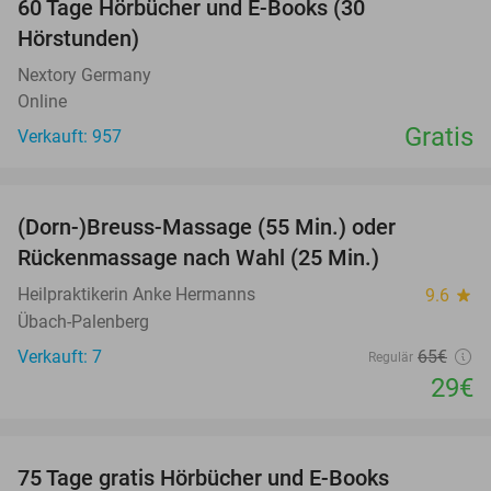
60 Tage Hörbücher und E-Books (30
Hörstunden)
Nextory Germany
Online
Gratis
Verkauft: 957
favorite_border
(Dorn-)Breuss-Massage (55 Min.) oder
55%
Rückenmassage nach Wahl (25 Min.)
Heilpraktikerin Anke Hermanns
9.6
star
Übach-Palenberg
Verkauft: 7
65€
Regulär
29€
favorite_border
100%
75 Tage gratis Hörbücher und E-Books