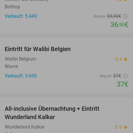
Bottrop
Verkauft: 5.449
59
,90
€
Regulär
36
€
,90
favorite_border
Eintritt für Walibi Belgien
35%
Walibi Belgium
9.4
star
Wavre
Verkauft: 3.690
57€
Regulär
37€
favorite_border
All-inclusive Übernachtung + Eintritt
25%
Wunderland Kalkar
Wunderland Kalkar
8.9
star