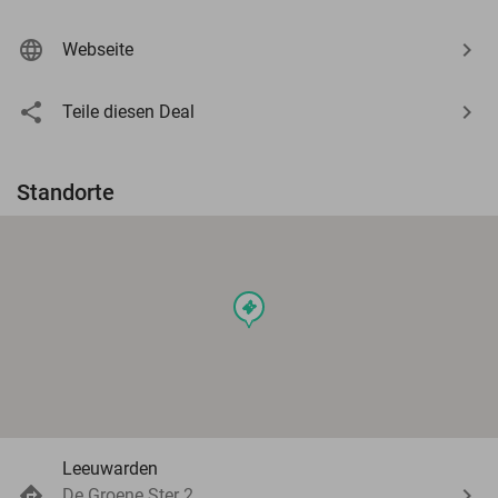
Webseite
Teile diesen Deal
Standorte
events
Leeuwarden
De Groene Ster 2