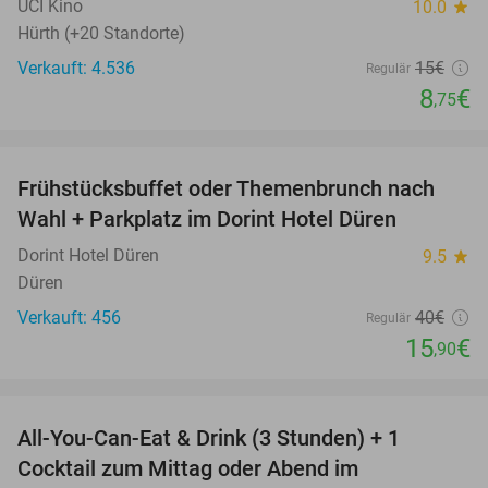
UCI Kino
10.0
star
Hürth (+20 Standorte)
Verkauft: 4.536
15€
Regulär
8
€
,75
favorite_border
Frühstücksbuffet oder Themenbrunch nach
60%
Wahl + Parkplatz im Dorint Hotel Düren
Dorint Hotel Düren
9.5
star
Düren
Verkauft: 456
40€
Regulär
15
€
,90
favorite_border
All-You-Can-Eat & Drink (3 Stunden) + 1
33%
Cocktail zum Mittag oder Abend im