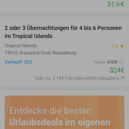
31
€
,50
favorite_border
2 oder 3 Übernachtungen für 4 bis 6 Personen
31%
im Tropical Islands
Tropical Islands
7.6
star
15910, Krausnick-Groß Wasserburg
Verkauft: 203
470€
Regulär
324€
Exkl. ca. 2,14€ Fremdenverkehrsabgabe p. P.
Entdecke die besten
Urlaubsdeals im eigenen