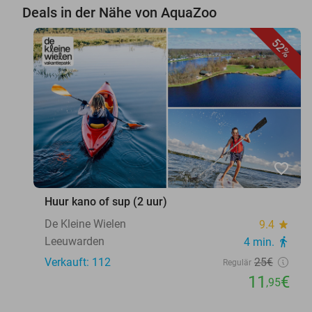
Deals in der Nähe von AquaZoo
52%
favorite_border
Huur kano of sup (2 uur)
De Kleine Wielen
9.4
star
Leeuwarden
4 min.
directions_walk
Verkauft: 112
25€
Regulär
11
€
,95