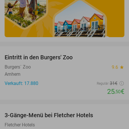
favorite_border
Eintritt in den Burgers' Zoo
18%
Burgers´ Zoo
9.6
star
Arnhem
Verkauft: 17.880
31€
Regulär
25
€
,50
favorite_border
3-Gänge-Menü bei Fletcher Hotels
42%
Fletcher Hotels