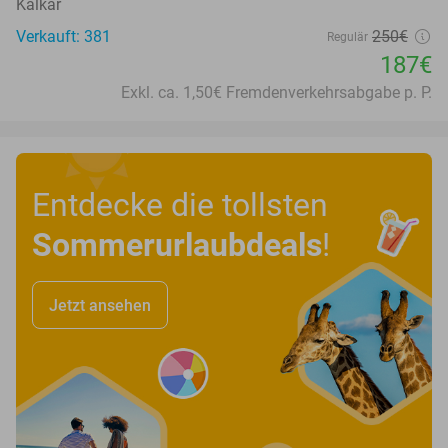
Kalkar
Verkauft: 381
250€
Regulär
187€
Exkl. ca. 1,50€ Fremdenverkehrsabgabe p. P.
Entdecke die tollsten
Sommerurlaubdeals
!
Jetzt ansehen