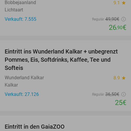
Bobbejaanland
9.1
star
Lichtaart
Verkauft: 7.555
49
,90
€
Regulär
26
€
,90
favorite_border
Eintritt ins Wunderland Kalkar + unbegrenzt
32%
Pommes, Eis, Softdrinks, Kaffee, Tee und
Softeis
Wunderland Kalkar
8.9
star
Kalkar
Verkauft: 27.126
36
,50
€
Regulär
25€
favorite_border
Eintritt in den GaiaZOO
14%