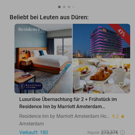
Beliebt bei Leuten aus Düren:
43%
favorite_border
Luxuriöse Übernachtung für 2 + Frühstück im
Residence Inn by Marriott Amsterdam
Houthavens
Residence Inn by Marriott Amsterdam Houthavens
9.2
star
Amsterdam
Verkauft: 180
273
,37
€
Regulär