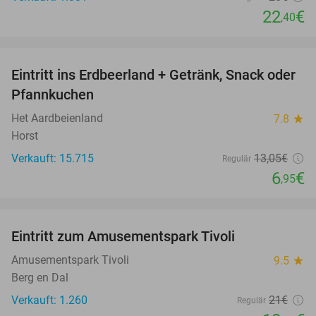
22
€
,40
favorite_border
Eintritt ins Erdbeerland + Getränk, Snack oder
47%
Pfannkuchen
Het Aardbeienland
7.8
star
Horst
Verkauft: 15.715
13
,05
€
Regulär
6
€
,95
favorite_border
Eintritt zum Amusementspark Tivoli
12%
Amusementspark Tivoli
9.5
star
Berg en Dal
Verkauft: 1.260
21€
Regulär