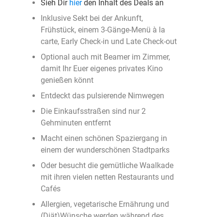
Sieh Dir
hier
den Inhalt des Deals an
Inklusive Sekt bei der Ankunft,
Frühstück, einem 3-Gänge-Menü à la
carte, Early Check-in und Late Check-out
Optional auch mit Beamer im Zimmer,
damit Ihr Euer eigenes privates Kino
genießen könnt
Entdeckt das pulsierende Nimwegen
Die Einkaufsstraßen sind nur 2
Gehminuten entfernt
Macht einen schönen Spaziergang in
einem der wunderschönen Stadtparks
Oder besucht die gemütliche Waalkade
mit ihren vielen netten Restaurants und
Cafés
Allergien, vegetarische Ernährung und
(Diät)Wünsche werden während des