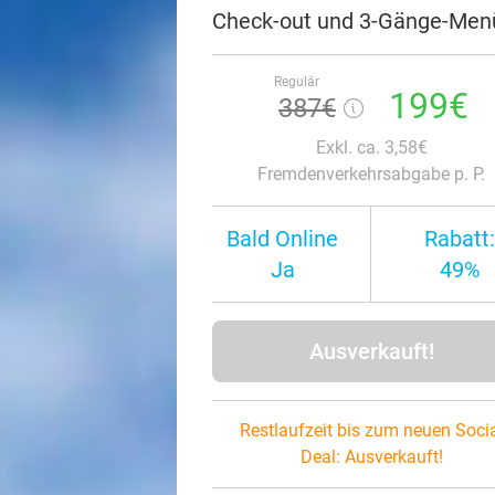
Check-out und 3-Gänge-Menü 
Regulär
199€
387€
Exkl. ca. 3,58€
Fremdenverkehrsabgabe p. P.
Bald Online
Rabatt:
Ja
49%
Ausverkauft!
Restlaufzeit bis zum neuen Soci
Deal:
Ausverkauft!