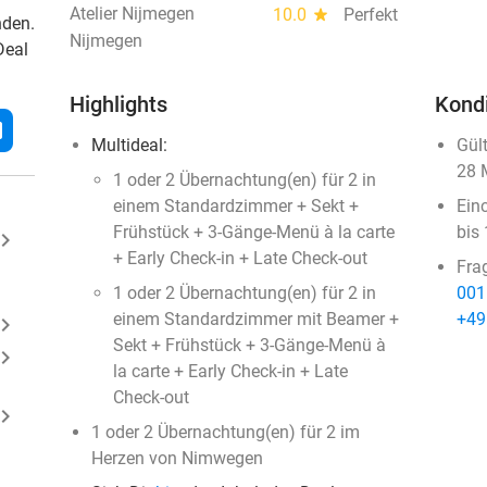
Atelier Nijmegen
10.0
star
Perfekt
nden.
Nijmegen
Deal
Highlights
Kond
l
Multideal:
Gül
28 
1 oder 2 Übernachtung(en) für 2 in
einem Standardzimmer + Sekt +
Ein
Frühstück + 3-Gänge-Menü à la carte
bis
ard_arrow_right
+ Early Check-in + Late Check-out
Fra
1 oder 2 Übernachtung(en) für 2 in
001
einem Standardzimmer mit Beamer +
+49
ard_arrow_right
Sekt + Frühstück + 3-Gänge-Menü à
ard_arrow_right
la carte + Early Check-in + Late
Check-out
ard_arrow_right
1 oder 2 Übernachtung(en) für 2 im
Herzen von Nimwegen