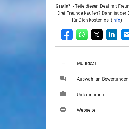
Gratis?!
- Teile diesen Deal mit Freu
Drei Freunde kaufen? Dann ist der 
für Dich kostenlos! (
Info
)
whatsapp
linkedin
fb
mai
list
keybo
Multideal
chat
Auswahl an Bewertungen
keybo
work
keybo
Unternehmen
language
keybo
Webseite