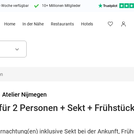
e Woche verfügbar
10+ Millionen Mitglieder
Home
In der Nähe
Restaurants
Hotels
keyboard_arrow_down
>
Atelier Nijmegen
ür 2 Personen + Sekt + Frühstück
rnachtung(en) inklusive Sekt bei der Ankunft, Frühs