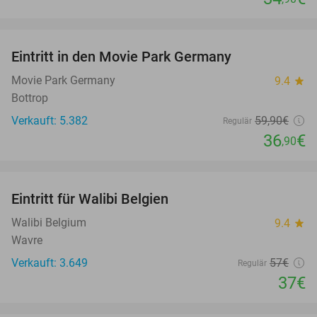
favorite_border
Eintritt in den Movie Park Germany
38%
Movie Park Germany
9.4
star
Bottrop
Verkauft: 5.382
59
,90
€
Regulär
36
€
,90
favorite_border
Eintritt für Walibi Belgien
35%
Walibi Belgium
9.4
star
Wavre
Verkauft: 3.649
57€
Regulär
37€
favorite_border