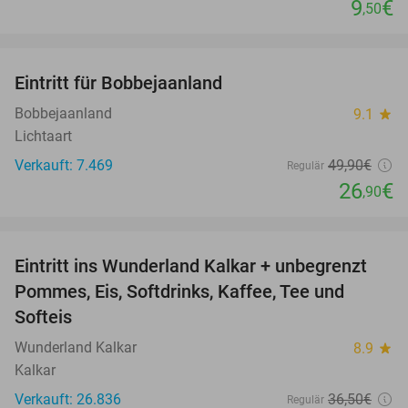
9
€
,50
favorite_border
Eintritt für Bobbejaanland
46%
Bobbejaanland
9.1
star
Lichtaart
Verkauft: 7.469
49
,90
€
Regulär
26
€
,90
favorite_border
Eintritt ins Wunderland Kalkar + unbegrenzt
32%
Pommes, Eis, Softdrinks, Kaffee, Tee und
Softeis
Wunderland Kalkar
8.9
star
Kalkar
Verkauft: 26.836
36
,50
€
Regulär