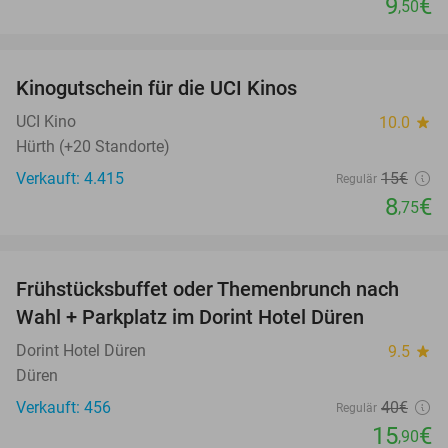
9
€
,50
favorite_border
Kinogutschein für die UCI Kinos
42%
UCI Kino
10.0
star
Hürth (+20 Standorte)
Verkauft: 4.415
15€
Regulär
8
€
,75
favorite_border
Frühstücksbuffet oder Themenbrunch nach
60%
Wahl + Parkplatz im Dorint Hotel Düren
Dorint Hotel Düren
9.5
star
Düren
Verkauft: 456
40€
Regulär
15
€
,90