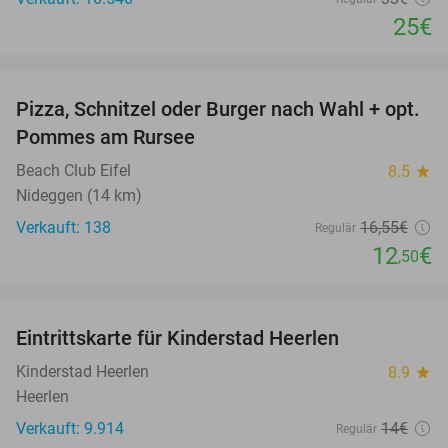
25€
favorite_border
Pizza, Schnitzel oder Burger nach Wahl + opt.
24%
Pommes am Rursee
Beach Club Eifel
8.5
star
Nideggen (14 km)
Verkauft: 138
16
,55
€
Regulär
12
€
,50
favorite_border
Eintrittskarte für Kinderstad Heerlen
32%
Kinderstad Heerlen
8.9
star
Heerlen
Verkauft: 9.914
14€
Regulär