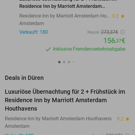
Residence Inn by Marriott Amsterdam
Houthavens
Residence Inn by Marriott Amsterdam Houthavens
9.2
star
Amsterdam
Verkauft: 180
273
,37
€
Regulär
156
€
,37
Inklusive Fremdenverkehrsabgabe
favorite_border
Deals in Düren
Luxuriöse Übernachtung für 2 + Frühstück im
43%
Residence Inn by Marriott Amsterdam
Houthavens
Residence Inn by Marriott Amsterdam Houthavens
9.2
star
Amsterdam