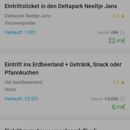
Eintrittsticket in den Deltapark Neeltje Jans
20%
Deltapark Neeltje Jans
8.8
star
Vrouwenpolder
Verkauft: 1.001
28€
Regulär
22
€
,40
favorite_border
Eintritt ins Erdbeerland + Getränk, Snack oder
47%
Pfannkuchen
Het Aardbeienland
7.8
star
Horst
Verkauft: 15.521
13
,05
€
Regulär
6
€
,95
favorite_border