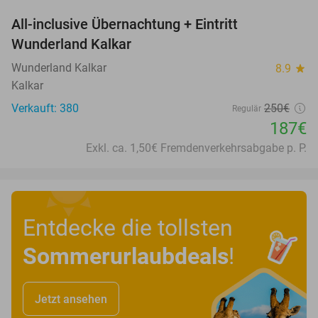
All-inclusive Übernachtung + Eintritt
25%
Wunderland Kalkar
Wunderland Kalkar
8.9
star
Kalkar
Verkauft: 380
250€
Regulär
187€
Exkl. ca. 1,50€ Fremdenverkehrsabgabe p. P.
Entdecke die tollsten
Sommerurlaubdeals
!
Jetzt ansehen