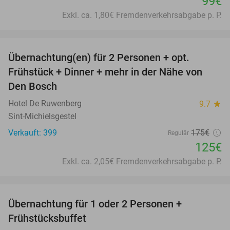
99€
Exkl. ca. 1,80€ Fremdenverkehrsabgabe p. P.
favorite_border
Übernachtung(en) für 2 Personen + opt.
29%
Frühstück + Dinner + mehr in der Nähe von
Den Bosch
Hotel De Ruwenberg
9.7
star
Sint-Michielsgestel
Verkauft: 399
175€
Regulär
125€
Exkl. ca. 2,05€ Fremdenverkehrsabgabe p. P.
favorite_border
Übernachtung für 1 oder 2 Personen +
41%
Frühstücksbuffet