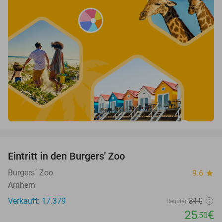
favorite_border
Eintritt in den Burgers' Zoo
18%
Burgers´ Zoo
9.6
star
Arnhem
Verkauft: 17.379
31€
Regulär
25
€
,50