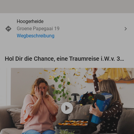
Hoogerheide
Groene Papegaai 19
Wegbeschreibung
Hol Dir die Chance, eine Traumreise i.W.v. 3.000 € zu gewinnen!
play_circle