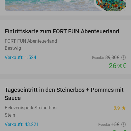
favorite_border
Eintrittskarte zum FORT FUN Abenteuerland
32%
FORT FUN Abenteuerland
Bestwig
Verkauft: 1.524
39
,80
€
Regulär
26
€
,90
favorite_border
Tageseintritt in den Steinerbos + Pommes mit
37%
Sauce
Belevenispark Steinerbos
8.9
star
Stein
Verkauft: 43.221
15€
Regulär