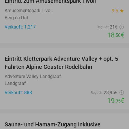
Eintritt zum Amusementspark Tivoli
12%
Amusementspark Tivoli
9.5
star
Berg en Dal
Verkauft: 1.217
21€
Regulär
18
€
,50
favorite_border
Eintritt Kletterpark Adventure Valley + opt. 5
17%
Fahrten Alpine Coaster Rodelbahn
Adventure Valley Landgraaf
Landgraaf
Verkauft: 888
23
,95
€
Regulär
19
€
,95
favorite_border
Sauna- und Hamam-Zugang inklusive
63%