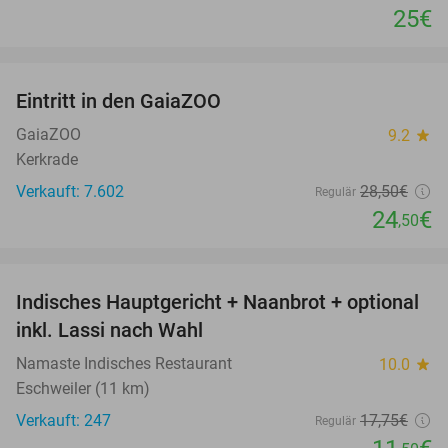
25€
favorite_border
Eintritt in den GaiaZOO
14%
GaiaZOO
9.2
star
Kerkrade
Verkauft: 7.602
28
,50
€
Regulär
24
€
,50
favorite_border
Indisches Hauptgericht + Naanbrot + optional
35%
inkl. Lassi nach Wahl
Namaste Indisches Restaurant
10.0
star
Eschweiler (11 km)
Verkauft: 247
17
,75
€
Regulär