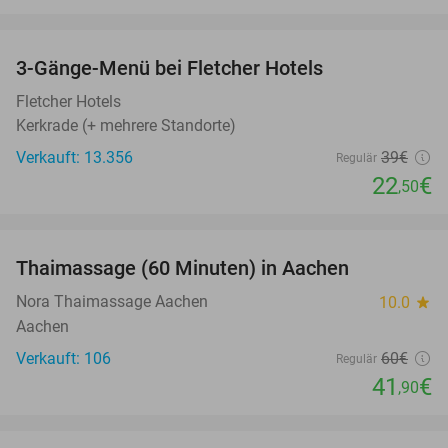
favorite_border
3-Gänge-Menü bei Fletcher Hotels
42%
Fletcher Hotels
Kerkrade (+ mehrere Standorte)
Verkauft: 13.356
39€
Regulär
22
€
,50
favorite_border
Thaimassage (60 Minuten) in Aachen
30%
Nora Thaimassage Aachen
10.0
star
Aachen
Verkauft: 106
60€
Regulär
41
€
,90
favorite_border