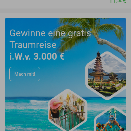
11
€
,50
Gewinne eine gratis
Traumreise
i.W.v. 3.000 €
Mach mit!