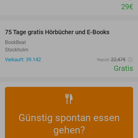
29€
favorite_border
100%
75 Tage gratis Hörbücher und E-Books
BookBeat
Stockholm
Verkauft: 39.142
22
,47
€
Regulär
Gratis
Günstig spontan essen
gehen?