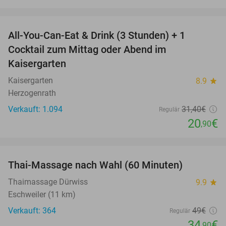
favorite_border
All-You-Can-Eat & Drink (3 Stunden) + 1
33%
Cocktail zum Mittag oder Abend im
Kaisergarten
Kaisergarten
8.9
star
Herzogenrath
Verkauft: 1.094
31
,40
€
Regulär
20
€
,90
favorite_border
Thai-Massage nach Wahl (60 Minuten)
29%
Thaimassage Dürwiss
9.9
star
Eschweiler (11 km)
Verkauft: 364
49€
Regulär
34
€
,90