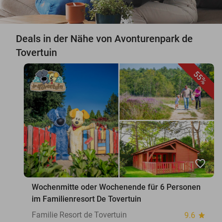
Deals in der Nähe von Avonturenpark de
Tovertuin
55%
favorite_border
Wochenmitte oder Wochenende für 6 Personen
im Familienresort De Tovertuin
Familie Resort de Tovertuin
9.6
star