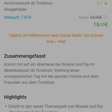
Avonturenpark de Tovertuin
9.1
star
Hoogerheide
Verkauft: 7.874
24
,95
€
Regulär
16
€
,50
Täglich um Mitternacht neue Social Deals. Sei schnell,
weg = weg!
Zusammengefasst
Komm mit auf ein Abenteuer bei Woezel und Pip im
Abenteuerpark de Tovertuin: Verbring einen
unvergesslichen Tag mit der ganzen Familie und allen
Freunden aus dem Tovertuin
Highlights
Eintritt in den neuen Themenpark von Woezel und Pip: