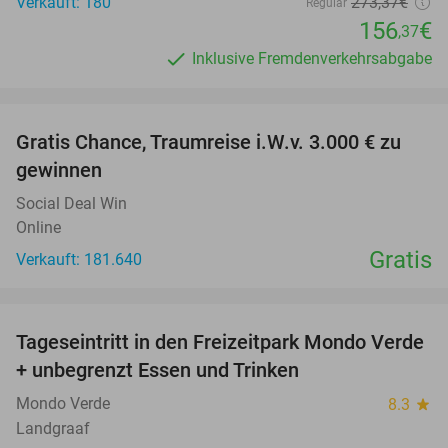
Verkauft: 180
273
,37
€
Regulär
156
€
,37
Inklusive Fremdenverkehrsabgabe
favorite_border
Gratis Chance, Traumreise i.W.v. 3.000 € zu
gewinnen
Social Deal Win
Online
Gratis
Verkauft: 181.640
favorite_border
Tageseintritt in den Freizeitpark Mondo Verde
25%
+ unbegrenzt Essen und Trinken
Mondo Verde
8.3
star
Landgraaf