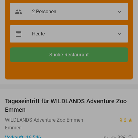
Suche Restaurant
favorite_border
Tageseintritt für WILDLANDS Adventure Zoo
24%
Emmen
WILDLANDS Adventure Zoo Emmen
9.6
star
Emmen
Verkauft: 16.546
33€
Regulär