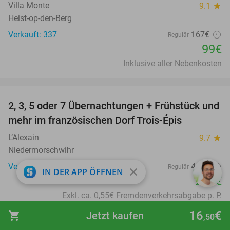
Villa Monte
9.1
star
Heist-op-den-Berg
Verkauft: 337
167€
Regulär
99€
Inklusive aller Nebenkosten
favorite_border
2, 3, 5 oder 7 Übernachtungen + Frühstück und
44%
mehr im französischen Dorf Trois-Épis
L’Alexain
9.7
star
Niedermorschwihr
Verkauft: 179
444€
Regulär
close
IN DER APP ÖFFNEN
250€
Exkl. ca. 0,55€ Fremdenverkehrsabgabe p. P.
favorite_border
16
€
shopping_cart
Jetzt kaufen
,50