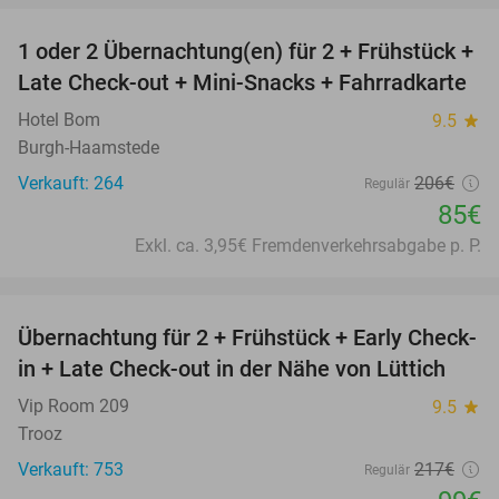
1 oder 2 Übernachtung(en) für 2 + Frühstück +
59%
Late Check-out + Mini-Snacks + Fahrradkarte
Hotel Bom
9.5
star
Burgh-Haamstede
Verkauft: 264
206€
Regulär
85€
Exkl. ca. 3,95€ Fremdenverkehrsabgabe p. P.
favorite_border
Übernachtung für 2 + Frühstück + Early Check-
54%
in + Late Check-out in der Nähe von Lüttich
Vip Room 209
9.5
star
Trooz
Verkauft: 753
217€
Regulär