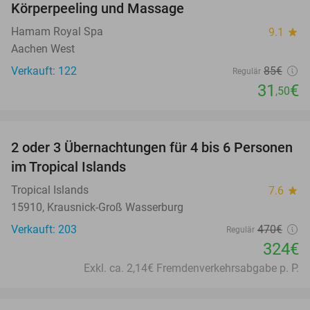
Körperpeeling und Massage
Hamam Royal Spa
9.1
star
Aachen West
Verkauft: 122
85€
Regulär
31
€
,50
favorite_border
2 oder 3 Übernachtungen für 4 bis 6 Personen
31%
im Tropical Islands
Tropical Islands
7.6
star
15910, Krausnick-Groß Wasserburg
Verkauft: 203
470€
Regulär
324€
Exkl. ca. 2,14€ Fremdenverkehrsabgabe p. P.