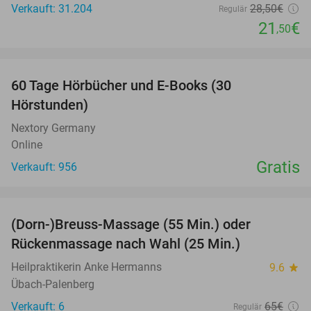
Verkauft: 31.204
28
,50
€
Regulär
21
€
,50
favorite_border
60 Tage Hörbücher und E-Books (30
Hörstunden)
Nextory Germany
Online
Gratis
Verkauft: 956
favorite_border
(Dorn-)Breuss-Massage (55 Min.) oder
55%
Rückenmassage nach Wahl (25 Min.)
Heilpraktikerin Anke Hermanns
9.6
star
Übach-Palenberg
Verkauft: 6
65€
Regulär