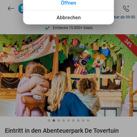
Öffnen
Abbrechen
Erreichbar ab 09:00
Entdecke 15.000+ Deals
7 Tage die Woche verfügbar
34%
10+ Millionen Mitglieder
9,4
basierend auf
205.789 Bewertungen
Entdecke 15.000+ Deals
7 Tage die Woche verfügbar
10+ Millionen Mitglieder
favorite_border
Eintritt in den Abenteuerpark De Tovertuin