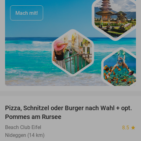
Mach mit!
favorite_border
Pizza, Schnitzel oder Burger nach Wahl + opt.
24%
Pommes am Rursee
Beach Club Eifel
8.5
star
Nideggen (14 km)