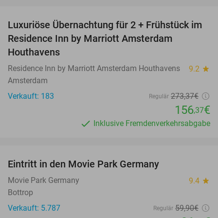
favorite_border
Luxuriöse Übernachtung für 2 + Frühstück im
43%
Residence Inn by Marriott Amsterdam
Houthavens
Residence Inn by Marriott Amsterdam Houthavens
9.2
star
Amsterdam
Verkauft: 183
273
,37
€
Regulär
156
€
,37
Inklusive Fremdenverkehrsabgabe
favorite_border
Eintritt in den Movie Park Germany
38%
Movie Park Germany
9.4
star
Bottrop
Verkauft: 5.787
59
,90
€
Regulär