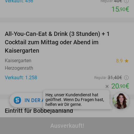
Verkauft: 456
40€
Regulär
15
€
,90
favorite_border
All-You-Can-Eat & Drink (3 Stunden) + 1
33%
Cocktail zum Mittag oder Abend im
Kaisergarten
Kaisergarten
8.9
star
Herzogenrath
Verkauft: 1.258
31
,40
€
Regulär
20
€
,90
favorite_border
close
IN DER APP ÖFFNEN
Eintritt für Bobbejaanland
46%
Bobbejaanland
9.1
star
Ausverkauft!
Lichtaart