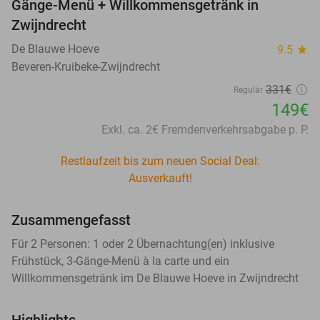
Gänge-Menü + Willkommensgetränk in
Zwijndrecht
De Blauwe Hoeve
9.5
star
Beveren-Kruibeke-Zwijndrecht
331€
Regulär
149€
Exkl. ca. 2€ Fremdenverkehrsabgabe p. P.
Restlaufzeit bis zum neuen Social Deal:
Ausverkauft!
Zusammengefasst
Für 2 Personen: 1 oder 2 Übernachtung(en) inklusive
Frühstück, 3-Gänge-Menü à la carte und ein
Willkommensgetränk im De Blauwe Hoeve in Zwijndrecht
Highlights