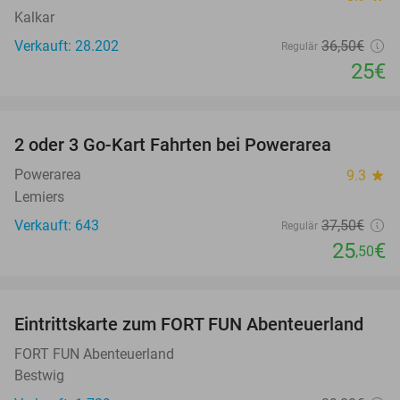
Kalkar
Verkauft: 28.202
36
,50
€
Regulär
25€
favorite_border
2 oder 3 Go-Kart Fahrten bei Powerarea
32%
Powerarea
9.3
star
Lemiers
Verkauft: 643
37
,50
€
Regulär
25
€
,50
favorite_border
Eintrittskarte zum FORT FUN Abenteuerland
32%
FORT FUN Abenteuerland
Bestwig