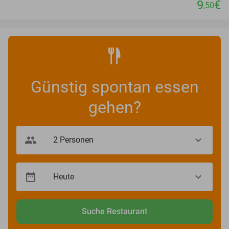
9
€
,50
Günstig spontan essen
gehen?
Suche Restaurant