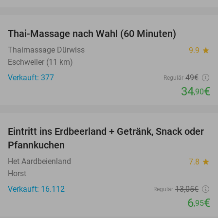
favorite_border
Thai-Massage nach Wahl (60 Minuten)
29%
Thaimassage Dürwiss
9.9
star
Eschweiler (11 km)
Verkauft: 377
49€
Regulär
34
€
,90
favorite_border
Eintritt ins Erdbeerland + Getränk, Snack oder
47%
Pfannkuchen
Het Aardbeienland
7.8
star
Horst
Verkauft: 16.112
13
,05
€
Regulär
6
€
,95