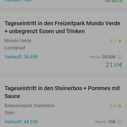
Gratis
favorite_border
Tageseintritt in den Freizeitpark Mondo Verde
25%
+ unbegrenzt Essen und Trinken
Mondo Verde
8.3
star
Landgraaf
Verkauft: 34.698
28
,50
€
Regulär
21
€
,50
favorite_border
Tageseintritt in den Steinerbos + Pommes mit
37%
Sauce
Belevenispark Steinerbos
8.9
star
Stein
Verkauft: 44.536
15€
Regulär