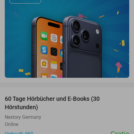
favorite_border
60 Tage Hörbücher und E-Books (30
Hörstunden)
Nextory Germany
Online
Verkauft: 960