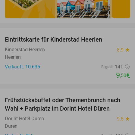
favorite_border
Eintrittskarte für Kinderstad Heerlen
32%
Kinderstad Heerlen
8.9
star
Heerlen
Verkauft: 10.635
14€
Regulär
9
€
,50
favorite_border
Frühstücksbuffet oder Themenbrunch nach
60%
Wahl + Parkplatz im Dorint Hotel Düren
Dorint Hotel Düren
9.5
star
Düren