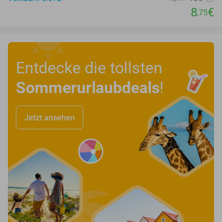
8
€
,75
Entdecke die tollsten
Sommerurlaubdeals
!
Jetzt ansehen