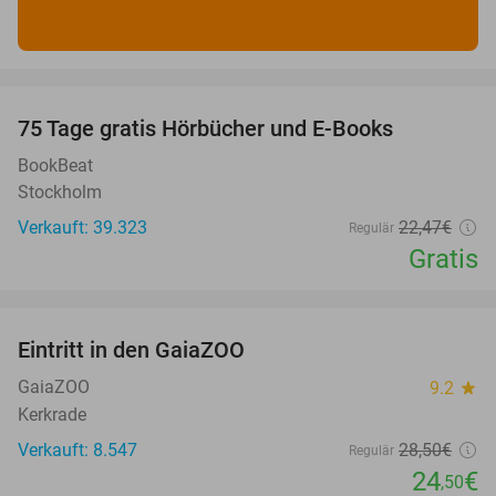
favorite_border
100%
75 Tage gratis Hörbücher und E-Books
BookBeat
Stockholm
Verkauft: 39.323
22
,47
€
Regulär
Gratis
favorite_border
Eintritt in den GaiaZOO
14%
GaiaZOO
9.2
star
Kerkrade
Verkauft: 8.547
28
,50
€
Regulär
24
€
,50