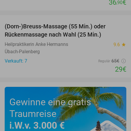
36
€
,90
favorite_border
(Dorn-)Breuss-Massage (55 Min.) oder
55%
Rückenmassage nach Wahl (25 Min.)
Heilpraktikerin Anke Hermanns
9.6
star
Übach-Palenberg
Verkauft: 7
65€
Regulär
29€
Gewinne eine gratis
Traumreise
i.W.v. 3.000 €