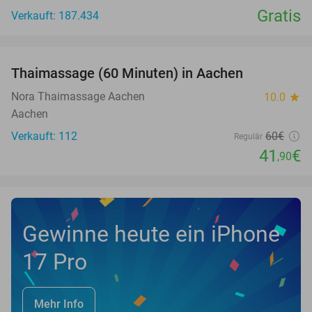
Gratis
Verkauft: 187.434
favorite_border
Thaimassage (60 Minuten) in Aachen
30%
Nora Thaimassage Aachen
10.0
star
Aachen
Verkauft: 112
60€
Regulär
41
€
,90
Gewinne heute ein iPhone
17 Pro
Mehr Info