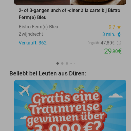
2- of 3-gangenlunch of -diner à la carte bij Bistro
Ferm(e) Bleu
Bistro Ferm(e) Bleu
9.7
star
Zwijndrecht
3 min.
directions_walk
Verkauft: 362
47
,80
€
Regulär
29
€
,90
Beliebt bei Leuten aus Düren: