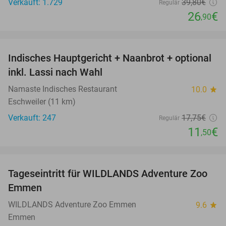
Verkauft: 1.729
39
,80
€
Regulär
26
€
,90
favorite_border
Indisches Hauptgericht + Naanbrot + optional
35%
inkl. Lassi nach Wahl
Namaste Indisches Restaurant
10.0
star
Eschweiler (11 km)
Verkauft: 247
17
,75
€
Regulär
11
€
,50
favorite_border
Tageseintritt für WILDLANDS Adventure Zoo
24%
Emmen
WILDLANDS Adventure Zoo Emmen
9.6
star
Emmen