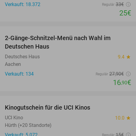
Verkauft: 18.372
33€
Regulär
25€
favorite_border
2-Gänge-Schnitzel-Menü nach Wahl im
39%
Deutschen Haus
Deutsches Haus
9.4
star
Aachen
Verkauft: 134
27
,90
€
Regulär
16
€
,90
favorite_border
Kinogutschein für die UCI Kinos
42%
UCI Kino
10.0
star
Hürth (+20 Standorte)
Verkauft: 5.072
15€
Regulär