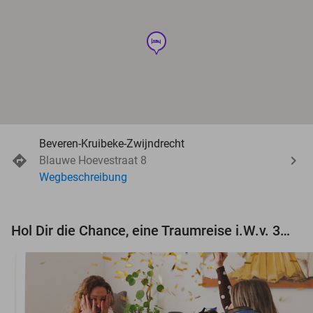
hotel
Beveren-Kruibeke-Zwijndrecht
Blauwe Hoevestraat 8
Wegbeschreibung
Hol Dir die Chance, eine Traumreise i.W.v. 3.000 € zu gewinnen!