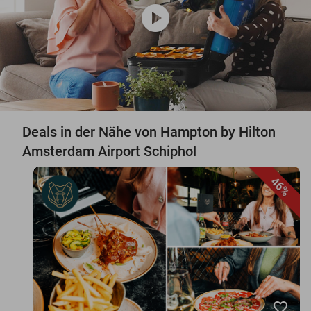
play_circle
Deals in der Nähe von Hampton by Hilton
Amsterdam Airport Schiphol
46%
favorite_border