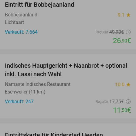
Eintritt für Bobbejaanland
46%
Bobbejaanland
9.1
star
Lichtaart
Verkauft: 7.664
49
,90
€
Regulär
26
€
,90
favorite_border
Indisches Hauptgericht + Naanbrot + optional
35%
inkl. Lassi nach Wahl
Namaste Indisches Restaurant
10.0
star
Eschweiler (11 km)
Verkauft: 247
17
,75
€
Regulär
11
€
,50
favorite_border
Eintrittskarte für Kinderstad Heerlen