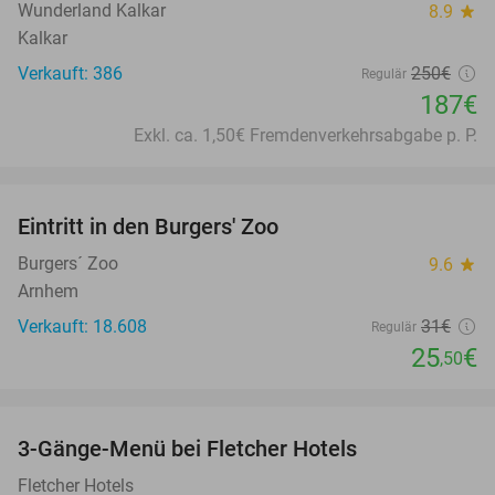
Wunderland Kalkar
8.9
star
Kalkar
Verkauft: 386
250€
Regulär
187€
Exkl. ca. 1,50€ Fremdenverkehrsabgabe p. P.
favorite_border
Eintritt in den Burgers' Zoo
18%
Burgers´ Zoo
9.6
star
Arnhem
Verkauft: 18.608
31€
Regulär
25
€
,50
favorite_border
3-Gänge-Menü bei Fletcher Hotels
42%
Fletcher Hotels