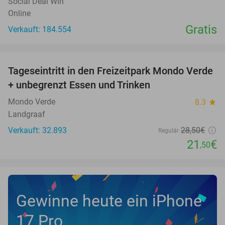
Social Deal Win
Online
Gratis
Verkauft: 184.554
favorite_border
Tageseintritt in den Freizeitpark Mondo Verde
25%
+ unbegrenzt Essen und Trinken
Mondo Verde
8.3
star
Landgraaf
Verkauft: 32.893
28
,50
€
Regulär
21
€
,50
Gewinne heute ein iPhone
17 Pro