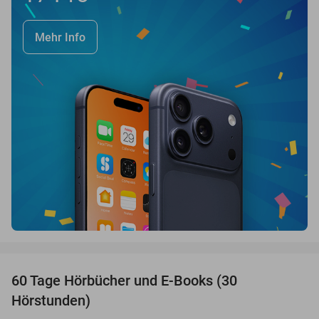
Mehr Info
favorite_border
60 Tage Hörbücher und E-Books (30
Hörstunden)