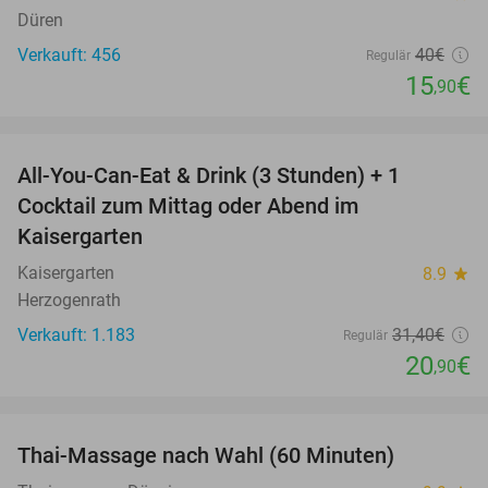
Düren
Verkauft: 456
40€
Regulär
15
€
,90
favorite_border
All-You-Can-Eat & Drink (3 Stunden) + 1
33%
Cocktail zum Mittag oder Abend im
Kaisergarten
Kaisergarten
8.9
star
Herzogenrath
Verkauft: 1.183
31
,40
€
Regulär
20
€
,90
favorite_border
Thai-Massage nach Wahl (60 Minuten)
29%