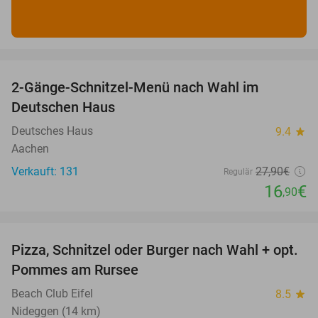
favorite_border
2-Gänge-Schnitzel-Menü nach Wahl im
39%
Deutschen Haus
Deutsches Haus
9.4
star
Aachen
Verkauft: 131
27
,90
€
Regulär
16
€
,90
favorite_border
Pizza, Schnitzel oder Burger nach Wahl + opt.
24%
Pommes am Rursee
Beach Club Eifel
8.5
star
Nideggen (14 km)