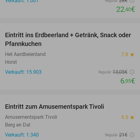
Verkauft: 1.001
28€
Regulär
22
€
,40
favorite_border
Eintritt ins Erdbeerland + Getränk, Snack oder
47%
Pfannkuchen
Het Aardbeienland
7.8
star
Horst
Verkauft: 15.903
13
,05
€
Regulär
6
€
,95
favorite_border
Eintritt zum Amusementspark Tivoli
12%
Amusementspark Tivoli
9.5
star
Berg en Dal
Verkauft: 1.340
21€
Regulär