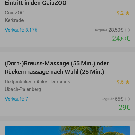
Eintritt in den GaiaZOO
14%
GaiaZOO
9.2
star
Kerkrade
Verkauft: 8.176
28
,50
€
Regulär
24
€
,50
favorite_border
(Dorn-)Breuss-Massage (55 Min.) oder
55%
Rückenmassage nach Wahl (25 Min.)
Heilpraktikerin Anke Hermanns
9.6
star
Übach-Palenberg
Verkauft: 7
65€
Regulär
29€