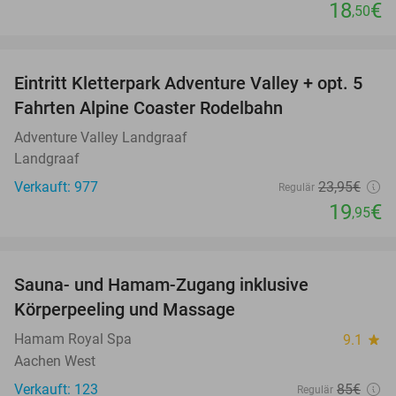
18
€
,50
favorite_border
Eintritt Kletterpark Adventure Valley + opt. 5
17%
Fahrten Alpine Coaster Rodelbahn
Adventure Valley Landgraaf
Landgraaf
Verkauft: 977
23
,95
€
Regulär
19
€
,95
favorite_border
Sauna- und Hamam-Zugang inklusive
63%
Körperpeeling und Massage
Hamam Royal Spa
9.1
star
Aachen West
Verkauft: 123
85€
Regulär