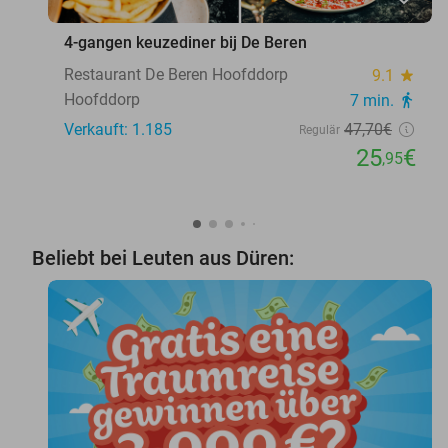
4-gangen keuzediner bij De Beren
Restaurant De Beren Hoofddorp
9.1
star
Hoofddorp
7 min.
directions_walk
Verkauft: 1.185
47
,70
€
Regulär
25
€
,95
Beliebt bei Leuten aus Düren: