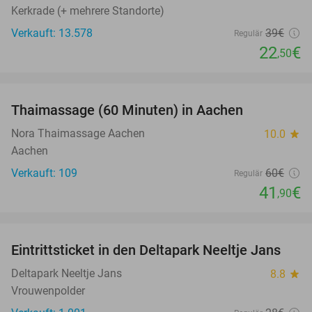
Kerkrade (+ mehrere Standorte)
Verkauft: 13.578
39€
Regulär
22
€
,50
favorite_border
Thaimassage (60 Minuten) in Aachen
30%
Nora Thaimassage Aachen
10.0
star
Aachen
Verkauft: 109
60€
Regulär
41
€
,90
favorite_border
Eintrittsticket in den Deltapark Neeltje Jans
20%
Deltapark Neeltje Jans
8.8
star
Vrouwenpolder