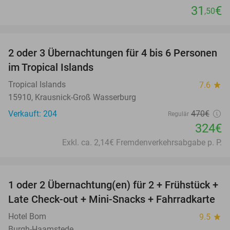
31
€
,50
favorite_border
2 oder 3 Übernachtungen für 4 bis 6 Personen
31%
im Tropical Islands
Tropical Islands
7.6
star
15910, Krausnick-Groß Wasserburg
Verkauft: 204
470€
Regulär
324€
Exkl. ca. 2,14€ Fremdenverkehrsabgabe p. P.
favorite_border
1 oder 2 Übernachtung(en) für 2 + Frühstück +
59%
Late Check-out + Mini-Snacks + Fahrradkarte
Hotel Bom
9.5
star
Burgh-Haamstede