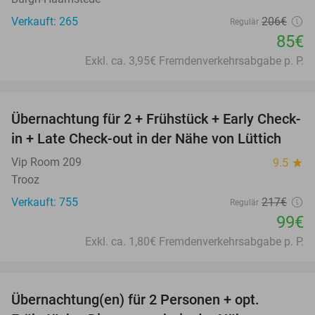
Verkauft: 265
206€
Regulär
85€
Exkl. ca. 3,95€ Fremdenverkehrsabgabe p. P.
favorite_border
Übernachtung für 2 + Frühstück + Early Check-
54%
in + Late Check-out in der Nähe von Lüttich
Vip Room 209
9.5
star
Trooz
Verkauft: 755
217€
Regulär
99€
Exkl. ca. 1,80€ Fremdenverkehrsabgabe p. P.
favorite_border
Übernachtung(en) für 2 Personen + opt.
29%