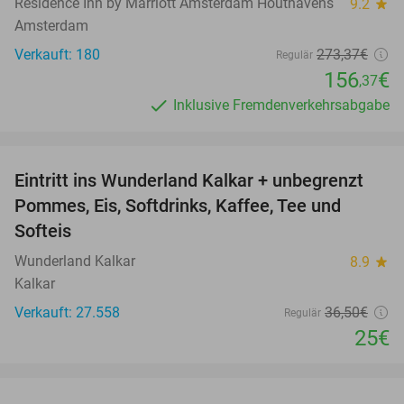
Residence Inn by Marriott Amsterdam Houthavens
9.2
star
Amsterdam
Verkauft: 180
273
,37
€
Regulär
156
€
,37
Inklusive Fremdenverkehrsabgabe
favorite_border
Eintritt ins Wunderland Kalkar + unbegrenzt
32%
Pommes, Eis, Softdrinks, Kaffee, Tee und
Softeis
Wunderland Kalkar
8.9
star
Kalkar
Verkauft: 27.558
36
,50
€
Regulär
25€
favorite_border