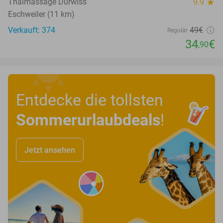
Thaimassage Dürwiss
9.9
star
Eschweiler (11 km)
Verkauft: 374
49€
Regulär
34
€
,90
Entdecke die tollsten
Sommerurlaubdeals
!
Jetzt ansehen