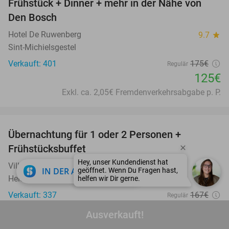
Frühstück + Dinner + mehr in der Nähe von
Den Bosch
Hotel De Ruwenberg
9.7
star
Sint-Michielsgestel
Verkauft: 401
175€
Regulär
125€
Exkl. ca. 2,05€ Fremdenverkehrsabgabe p. P.
favorite_border
Übernachtung für 1 oder 2 Personen +
41%
Frühstücksbuffet
Villa Monte
9.1
star
close
IN DER APP ÖFFNEN
Heist-op-den-Berg
Verkauft: 337
167€
Regulär
99€
Ausverkauft!
Inklusive aller Nebenkosten