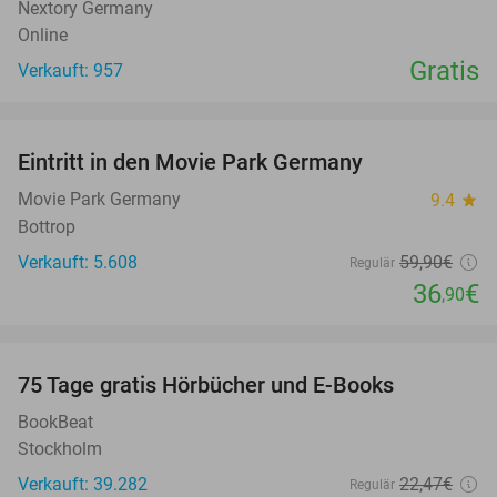
Nextory Germany
Online
Gratis
Verkauft: 957
favorite_border
Eintritt in den Movie Park Germany
38%
Movie Park Germany
9.4
star
Bottrop
Verkauft: 5.608
59
,90
€
Regulär
36
€
,90
favorite_border
100%
75 Tage gratis Hörbücher und E-Books
BookBeat
Stockholm
Verkauft: 39.282
22
,47
€
Regulär