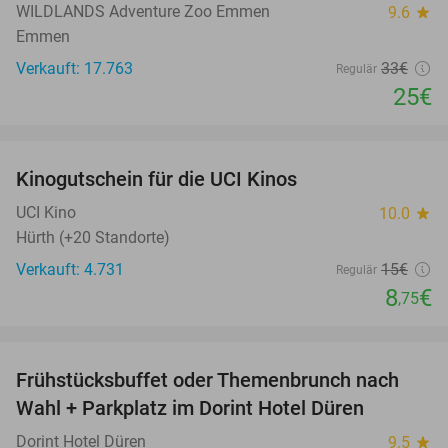
WILDLANDS Adventure Zoo Emmen
9.6
star
Emmen
Verkauft: 17.763
33€
Regulär
25€
favorite_border
Kinogutschein für die UCI Kinos
42%
UCI Kino
10.0
star
Hürth (+20 Standorte)
Verkauft: 4.731
15€
Regulär
8
€
,75
favorite_border
Frühstücksbuffet oder Themenbrunch nach
60%
Wahl + Parkplatz im Dorint Hotel Düren
Dorint Hotel Düren
9.5
star