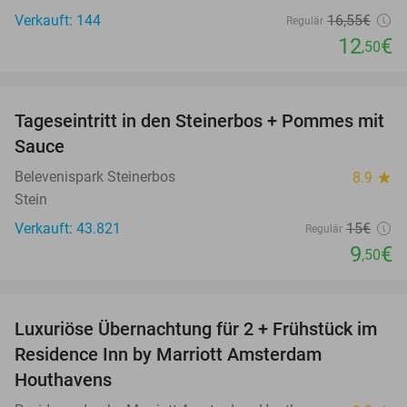
Verkauft: 144
16
,55
€
Regulär
12
€
,50
favorite_border
Tageseintritt in den Steinerbos + Pommes mit
37%
Sauce
Belevenispark Steinerbos
8.9
star
Stein
Verkauft: 43.821
15€
Regulär
9
€
,50
favorite_border
Luxuriöse Übernachtung für 2 + Frühstück im
43%
Residence Inn by Marriott Amsterdam
Houthavens