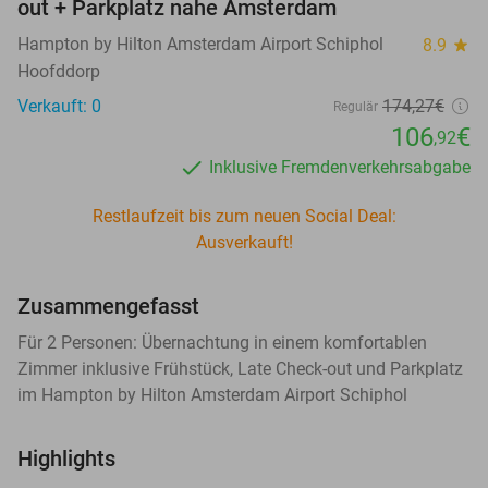
out + Parkplatz nahe Amsterdam
Hampton by Hilton Amsterdam Airport Schiphol
8.9
star
Hoofddorp
Verkauft: 0
174
,27
€
Regulär
106
€
,92
Inklusive Fremdenverkehrsabgabe
Restlaufzeit bis zum neuen Social Deal:
Ausverkauft!
Zusammengefasst
Für 2 Personen: Übernachtung in einem komfortablen
Zimmer inklusive Frühstück, Late Check-out und Parkplatz
im Hampton by Hilton Amsterdam Airport Schiphol
Highlights