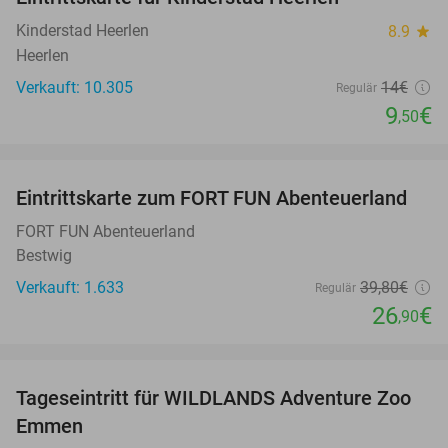
32%
Kinderstad Heerlen
8.9
star
Heerlen
Verkauft: 10.305
14€
Regulär
9
€
,50
favorite_border
Eintrittskarte zum FORT FUN Abenteuerland
32%
FORT FUN Abenteuerland
Bestwig
Verkauft: 1.633
39
,80
€
Regulär
26
€
,90
favorite_border
Tageseintritt für WILDLANDS Adventure Zoo
24%
Emmen