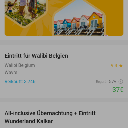
favorite_border
Eintritt für Walibi Belgien
35%
Walibi Belgium
9.4
star
Wavre
Verkauft: 3.746
57€
Regulär
37€
favorite_border
All-inclusive Übernachtung + Eintritt
25%
Wunderland Kalkar