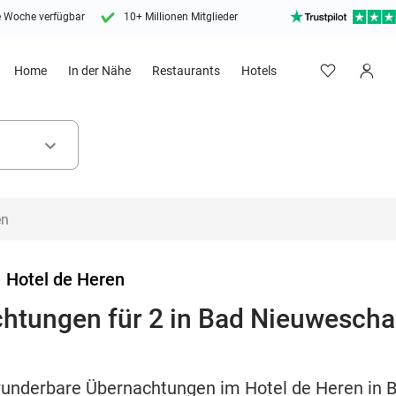
e Woche verfügbar
10+ Millionen Mitglieder
Home
In der Nähe
Restaurants
Hotels
keyboard_arrow_down
>
Hotel de Heren
chtungen für 2 in Bad Nieuwescha
 wunderbare Übernachtungen im Hotel de Heren in