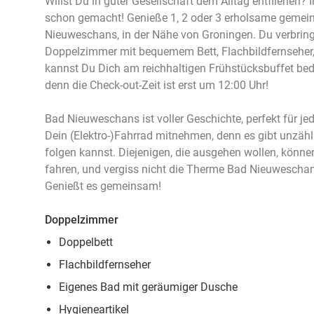
Willst Du in guter Gesellschaft dem Alltag entfliehen? 
schon gemacht! Genieße 1, 2 oder 3 erholsame geme
Nieuweschans, in der Nähe von Groningen. Du verbring
Doppelzimmer mit bequemem Bett, Flachbildfernseher
kannst Du Dich am reichhaltigen Frühstücksbuffet bed
denn die Check-out-Zeit ist erst um 12:00 Uhr!
Bad Nieuweschans ist voller Geschichte, perfekt für je
Dein (Elektro-)Fahrrad mitnehmen, denn es gibt unzä
folgen kannst. Diejenigen, die ausgehen wollen, könn
fahren, und vergiss nicht die Therme Bad Nieuweschan
Genießt es gemeinsam!
Doppelzimmer
Doppelbett
Flachbildfernseher
Eigenes Bad mit geräumiger Dusche
Hygieneartikel