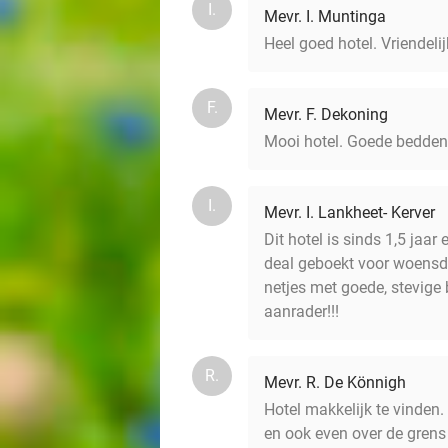
I.
Mevr. I. Muntinga
Heel goed hotel. Vriendel
F.
Mevr. F. Dekoning
Mooi hotel. Goede bedden e
I.
Mevr. I. Lankheet- Kerver
Dit hotel is sinds 1,5 jaa
deal geboekt voor woensd
netjes met goede, stevige
aanrader!!!
R.
Mevr. R. De Könnigh
Hotel makkelijk te vinden
en ook even over de grens