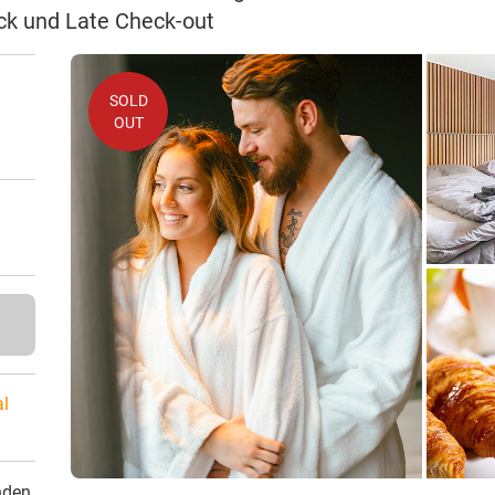
ück und Late Check-out
SOLD
OUT
al
nden.