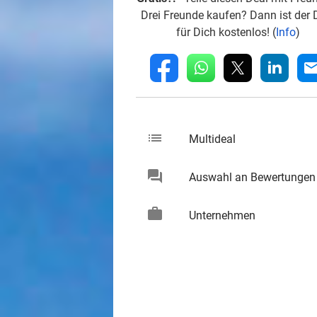
Drei Freunde kaufen? Dann ist der 
für Dich kostenlos! (
Info
)
whatsapp
linkedin
fb
mai
list
keybo
Multideal
chat
Auswahl an Bewertungen
keybo
work
keybo
Unternehmen