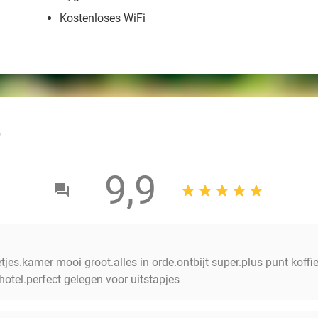
Kostenloses WiFi
outlined
9,9
jes.kamer mooi groot.alles in orde.ontbijt super.plus punt koff
tel.perfect gelegen voor uitstapjes