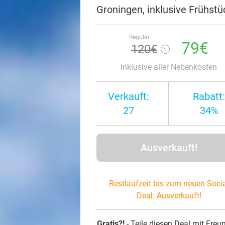
Groningen, inklusive Frühst
Regulär
79€
120€
Inklusive aller Nebenkosten
Verkauft:
Rabatt:
27
34%
Ausverkauft!
Restlaufzeit bis zum neuen Soci
Deal:
Ausverkauft!
Gratis?!
- Teile diesen Deal mit Freu