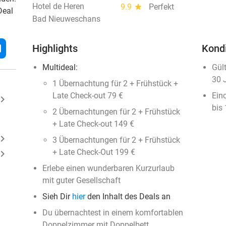
Hotel de Heren
9.9
star
Perfekt
Deal
Bad Nieuweschans
l
Highlights
Kond
Multideal:
Gül
30 
1 Übernachtung für 2 + Frühstück +
Late Check-out 79 €
Ein
ard_arrow_right
bis
2 Übernachtungen für 2 + Frühstück
+ Late Check-out 149 €
ard_arrow_right
3 Übernachtungen für 2 + Frühstück
+ Late Check-Out 199 €
ard_arrow_right
Erlebe einen wunderbaren Kurzurlaub
mit guter Gesellschaft
Sieh Dir
hier
den Inhalt des Deals an
Du übernachtest in einem komfortablen
Doppelzimmer mit Doppelbett,