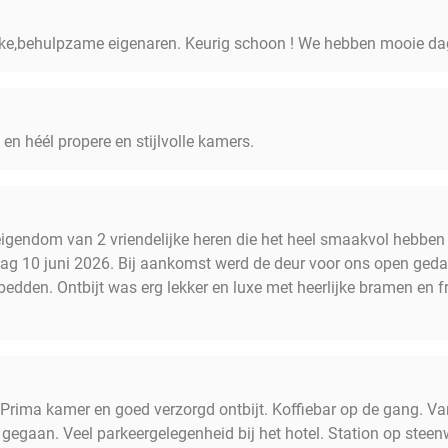
ijke,behulpzame eigenaren. Keurig schoon ! We hebben mooie da
n héél propere en stijlvolle kamers.
r eigendom van 2 vriendelijke heren die het heel smaakvol hebben 
ag 10 juni 2026. Bij aankomst werd de deur voor ons open ged
 bedden. Ontbijt was erg lekker en luxe met heerlijke bramen en 
. Prima kamer en goed verzorgd ontbijt. Koffiebar op de gang. V
 gegaan. Veel parkeergelegenheid bij het hotel. Station op stee