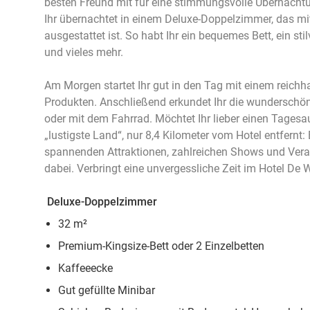
besten Freund mit für eine stimmungsvolle Übernacht
Ihr übernachtet in einem Deluxe-Doppelzimmer, das m
ausgestattet ist. So habt Ihr ein bequemes Bett, ein st
und vieles mehr.
Am Morgen startet Ihr gut in den Tag mit einem reichha
Produkten. Anschließend erkundet Ihr die wundersch
oder mit dem Fahrrad. Möchtet Ihr lieber einen Tage
„lustigste Land“, nur 8,4 Kilometer vom Hotel entfernt
spannenden Attraktionen, zahlreichen Shows und Veran
dabei. Verbringt eine unvergessliche Zeit im Hotel De
Deluxe-Doppelzimmer
32 m²
Premium-Kingsize-Bett oder 2 Einzelbetten
Kaffeeecke
Gut gefüllte Minibar