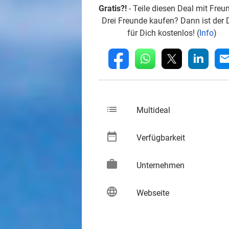
Gratis?!
- Teile diesen Deal mit Freu
Drei Freunde kaufen? Dann ist der 
für Dich kostenlos! (
Info
)
whatsapp
linkedin
fb
mai
list
keybo
Multideal
date_range
keybo
Verfügbarkeit
work
keybo
Unternehmen
language
keybo
Webseite