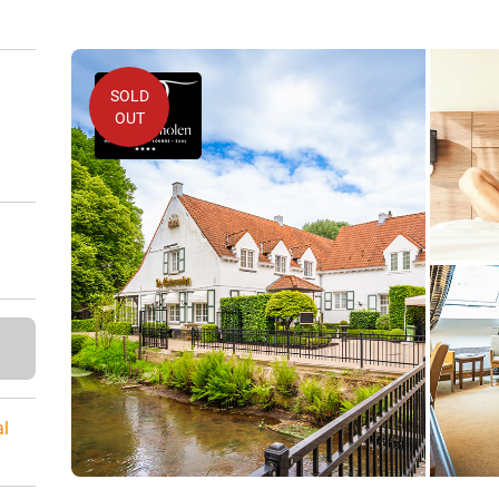
SOLD
OUT
al