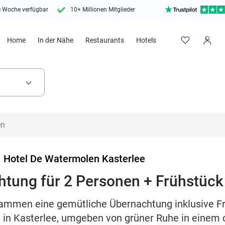
e Woche verfügbar
10+ Millionen Mitglieder
Home
In der Nähe
Restaurants
Hotels
keyboard_arrow_down
>
Hotel De Watermolen Kasterlee
tung für 2 Personen + Frühstück 
ammen eine gemütliche Übernachtung inklusive Fr
 in Kasterlee, umgeben von grüner Ruhe in einem 