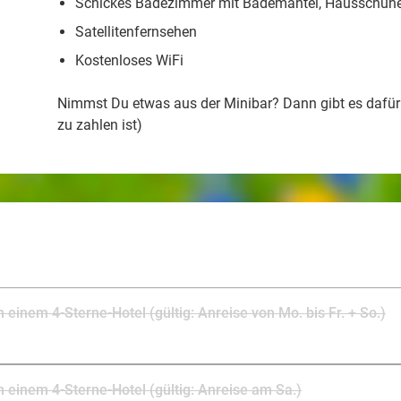
Schickes Badezimmer mit Bademantel, Hausschuhe
Satellitenfernsehen
Kostenloses WiFi
Nimmst Du etwas aus der Minibar? Dann gibt es dafür 
zu zahlen ist)
 einem 4-Sterne-Hotel (gültig: Anreise von Mo. bis Fr. + So.)
n einem 4-Sterne-Hotel (gültig: Anreise am Sa.)