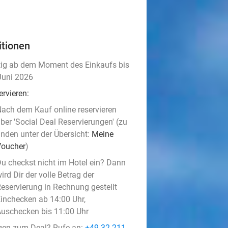
itionen
tig ab dem Moment des Einkaufs bis
Juni 2026
ervieren:
ach dem Kauf online reservieren
ber 'Social Deal Reservierungen' (zu
inden unter der Übersicht:
Meine
Voucher
)
u checkst nicht im Hotel ein? Dann
ird Dir der volle Betrag der
eservierung in Rechnung gestellt
inchecken ab 14:00 Uhr,
uschecken bis 11:00 Uhr
gen zum Deal? Rufe an:
+49 32 211