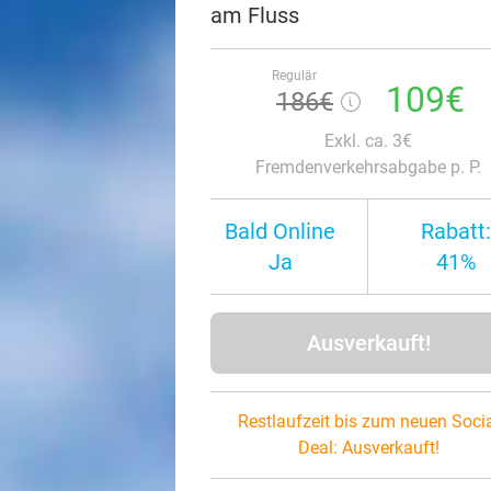
am Fluss
Regulär
109€
186€
Exkl. ca. 3€
Fremdenverkehrsabgabe p. P.
Bald Online
Rabatt:
Ja
41%
Ausverkauft!
Restlaufzeit bis zum neuen Soci
Deal:
Ausverkauft!