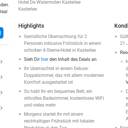
Hotel De Watermolen Kasterlee
nden.
Kasterlee
Deal
Highlights
Kond
l
Gemütliche Übernachtung für 2
Gül
Personen inklusive Frühstück in einem
21 
schicken 4-Sterne-Hotel in Kasterlee
Res
Sieh Dir
hier
den Inhalt des Deals an
ard_arrow_right
N
Ihr übernachtet in einem Deluxe-
ü
Doppelzimmer, das mit allem modernen
f
ard_arrow_right
Komfort ausgestattet ist
So habt Ihr ein bequemes Bett, ein
D
ard_arrow_right
stilvolles Badezimmer, kostenloses WiFi
w
und vieles mehr
R
ard_arrow_right
E
Morgens startet Ihr mit einem
A
reichhaltigen Frühstück mit lokalen
Produkten in den Tag
Fra