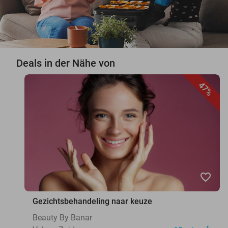
Deals in der Nähe von
47%
favorite_border
Gezichtsbehandeling naar keuze
Beauty By Banar