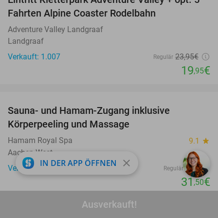
17%
Fahrten Alpine Coaster Rodelbahn
Adventure Valley Landgraaf
Landgraaf
Verkauft: 1.007
23
,95
€
Regulär
19
€
,95
favorite_border
Sauna- und Hamam-Zugang inklusive
63%
Körperpeeling und Massage
Hamam Royal Spa
9.1
star
Aachen West
close
IN DER APP ÖFFNEN
Verkauft: 123
85€
Regulär
31
€
,50
favorite_border
Ausverkauft!