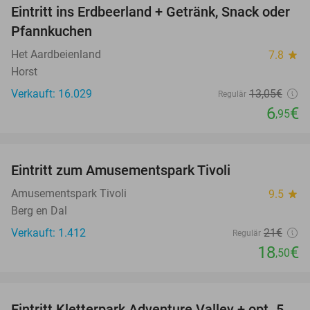
Eintritt ins Erdbeerland + Getränk, Snack oder
47%
Pfannkuchen
Het Aardbeienland
7.8
star
Horst
Verkauft: 16.029
13
,05
€
Regulär
6
€
,95
favorite_border
Eintritt zum Amusementspark Tivoli
12%
Amusementspark Tivoli
9.5
star
Berg en Dal
Verkauft: 1.412
21€
Regulär
18
€
,50
favorite_border
Eintritt Kletterpark Adventure Valley + opt. 5