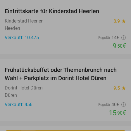
Eintrittskarte für Kinderstad Heerlen
32%
Kinderstad Heerlen
8.9
star
Heerlen
Verkauft: 10.475
14€
Regulär
9
€
,50
favorite_border
Frühstücksbuffet oder Themenbrunch nach
60%
Wahl + Parkplatz im Dorint Hotel Düren
Dorint Hotel Düren
9.5
star
Düren
Verkauft: 456
40€
Regulär
15
€
,90