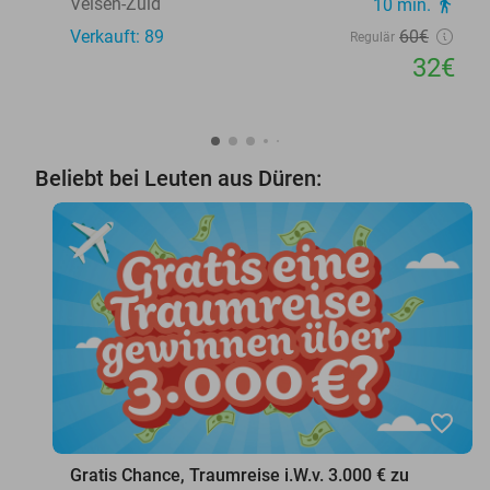
Velsen-Zuid
10 min.
directions_walk
Verkauft: 89
60€
Regulär
32€
Beliebt bei Leuten aus Düren:
favorite_border
Gratis Chance, Traumreise i.W.v. 3.000 € zu