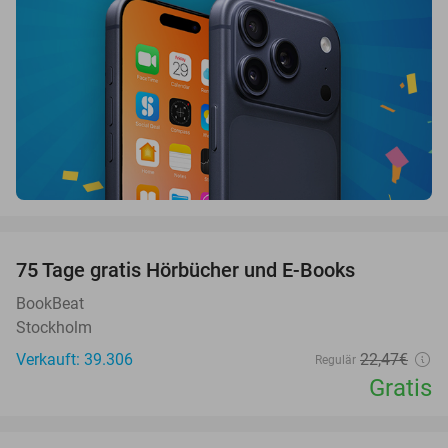
favorite_border
100%
75 Tage gratis Hörbücher und E-Books
BookBeat
Stockholm
Verkauft: 39.306
22
,47
€
Regulär
Gratis
favorite_border