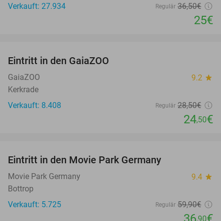
Verkauft: 27.934
36
,50
€
Regulär
25€
favorite_border
Eintritt in den GaiaZOO
14%
GaiaZOO
9.2
star
Kerkrade
Verkauft: 8.408
28
,50
€
Regulär
24
€
,50
favorite_border
Eintritt in den Movie Park Germany
38%
Movie Park Germany
9.4
star
Bottrop
Verkauft: 5.725
59
,90
€
Regulär
36
€
,90