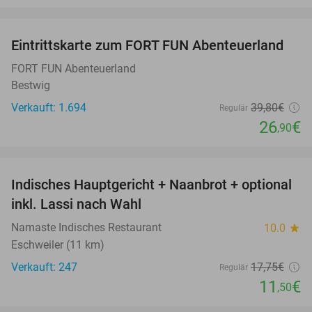
favorite_border
Eintrittskarte zum FORT FUN Abenteuerland
32%
FORT FUN Abenteuerland
Bestwig
Verkauft: 1.694
39
,80
€
Regulär
26
€
,90
favorite_border
Indisches Hauptgericht + Naanbrot + optional
35%
inkl. Lassi nach Wahl
Namaste Indisches Restaurant
10.0
star
Eschweiler (11 km)
Verkauft: 247
17
,75
€
Regulär
11
€
,50
favorite_border