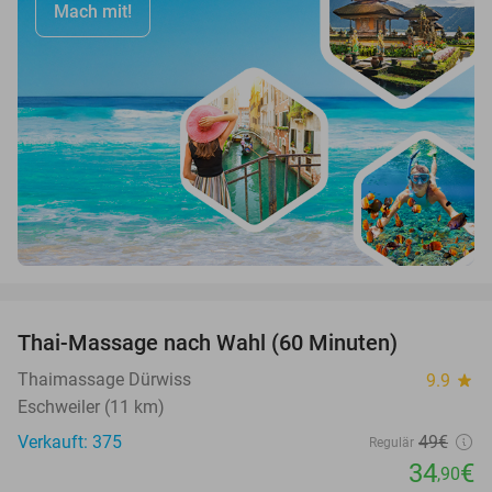
Mach mit!
favorite_border
Thai-Massage nach Wahl (60 Minuten)
29%
Thaimassage Dürwiss
9.9
star
Eschweiler (11 km)
Verkauft: 375
49€
Regulär
34
€
,90