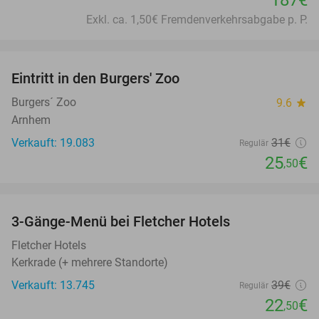
Exkl. ca. 1,50€ Fremdenverkehrsabgabe p. P.
favorite_border
Eintritt in den Burgers' Zoo
18%
Burgers´ Zoo
9.6
star
Arnhem
Verkauft: 19.083
31€
Regulär
25
€
,50
favorite_border
3-Gänge-Menü bei Fletcher Hotels
42%
Fletcher Hotels
Kerkrade (+ mehrere Standorte)
Verkauft: 13.745
39€
Regulär
22
€
,50