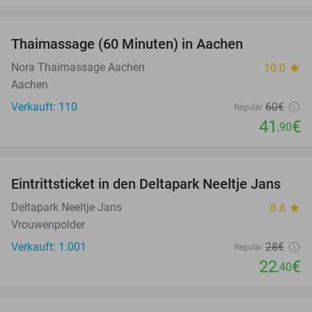
favorite_border
Thaimassage (60 Minuten) in Aachen
30%
Nora Thaimassage Aachen
10.0
star
Aachen
Verkauft: 110
60€
Regulär
41
€
,90
favorite_border
Eintrittsticket in den Deltapark Neeltje Jans
20%
Deltapark Neeltje Jans
8.8
star
Vrouwenpolder
Verkauft: 1.001
28€
Regulär
22
€
,40
favorite_border