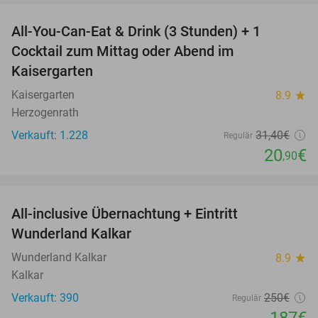
All-You-Can-Eat & Drink (3 Stunden) + 1
33%
Cocktail zum Mittag oder Abend im
Kaisergarten
Kaisergarten
8.9
star
Herzogenrath
Verkauft: 1.228
31
,40
€
Regulär
20
€
,90
favorite_border
All-inclusive Übernachtung + Eintritt
25%
Wunderland Kalkar
Wunderland Kalkar
8.9
star
Kalkar
Verkauft: 390
250€
Regulär
187€