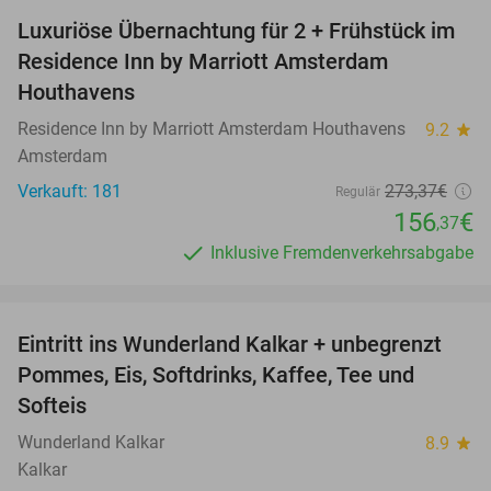
Luxuriöse Übernachtung für 2 + Frühstück im
43%
Residence Inn by Marriott Amsterdam
Houthavens
Residence Inn by Marriott Amsterdam Houthavens
9.2
star
Amsterdam
Verkauft: 181
273
,37
€
Regulär
156
€
,37
Inklusive Fremdenverkehrsabgabe
favorite_border
Eintritt ins Wunderland Kalkar + unbegrenzt
32%
Pommes, Eis, Softdrinks, Kaffee, Tee und
Softeis
Wunderland Kalkar
8.9
star
Kalkar