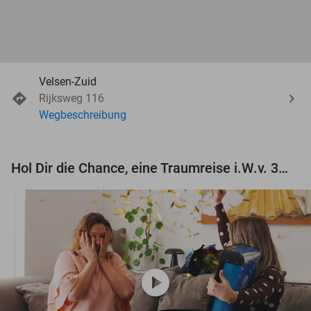
Velsen-Zuid
Rijksweg 116
Wegbeschreibung
Hol Dir die Chance, eine Traumreise i.W.v. 3.000 € zu gewinnen!
play_circle