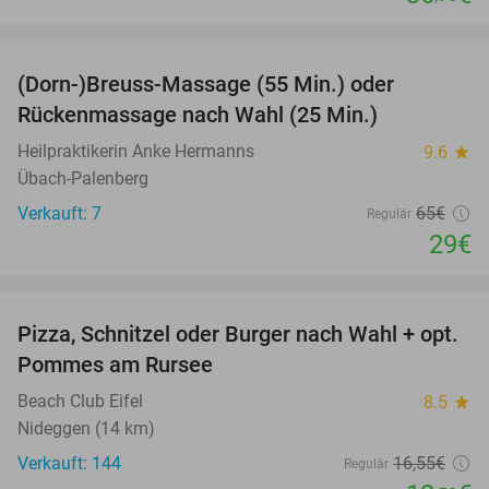
favorite_border
(Dorn-)Breuss-Massage (55 Min.) oder
55%
Rückenmassage nach Wahl (25 Min.)
Heilpraktikerin Anke Hermanns
9.6
star
Übach-Palenberg
Verkauft: 7
65€
Regulär
29€
favorite_border
Pizza, Schnitzel oder Burger nach Wahl + opt.
24%
Pommes am Rursee
Beach Club Eifel
8.5
star
Nideggen (14 km)
Verkauft: 144
16
,55
€
Regulär