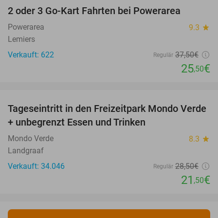
2 oder 3 Go-Kart Fahrten bei Powerarea
32%
Powerarea
9.3
star
Lemiers
Verkauft: 622
37
,50
€
Regulär
25
€
,50
favorite_border
Tageseintritt in den Freizeitpark Mondo Verde
25%
+ unbegrenzt Essen und Trinken
Mondo Verde
8.3
star
Landgraaf
Verkauft: 34.046
28
,50
€
Regulär
21
€
,50