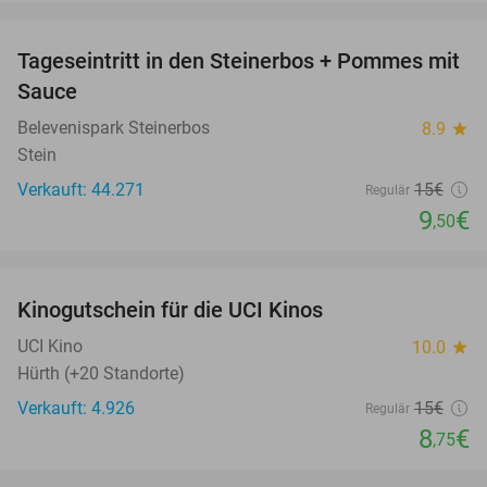
favorite_border
Tageseintritt in den Steinerbos + Pommes mit
37%
Sauce
Belevenispark Steinerbos
8.9
star
Stein
Verkauft: 44.271
15€
Regulär
9
€
,50
favorite_border
Kinogutschein für die UCI Kinos
42%
UCI Kino
10.0
star
Hürth (+20 Standorte)
Verkauft: 4.926
15€
Regulär
8
€
,75
favorite_border