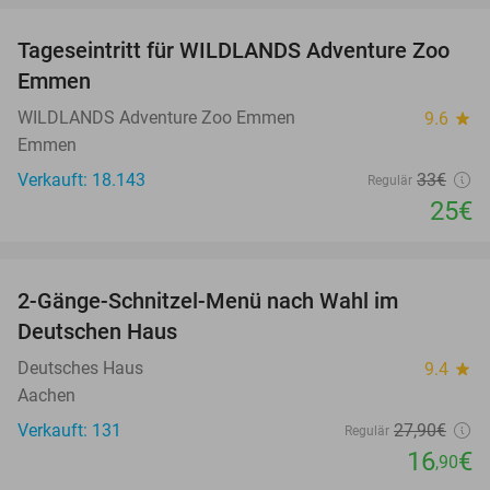
Tageseintritt für WILDLANDS Adventure Zoo
24%
Emmen
WILDLANDS Adventure Zoo Emmen
9.6
star
Emmen
Verkauft: 18.143
33€
Regulär
25€
favorite_border
2-Gänge-Schnitzel-Menü nach Wahl im
39%
Deutschen Haus
Deutsches Haus
9.4
star
Aachen
Verkauft: 131
27
,90
€
Regulär
16
€
,90