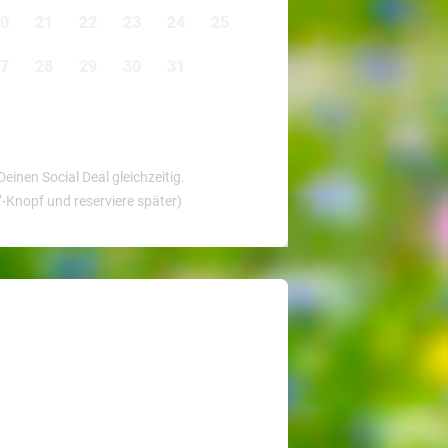
0
21
22
23
24
25
7
28
29
30
31
nen Social Deal gleichzeitig.
’-Knopf und reserviere später)