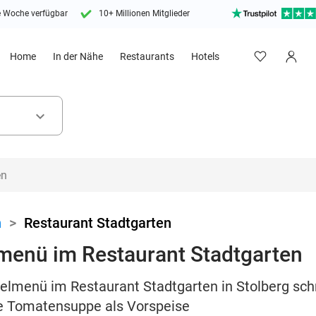
e Woche verfügbar
10+ Millionen Mitglieder
Home
In der Nähe
Restaurants
Hotels
keyboard_arrow_down
n
>
Restaurant Stadtgarten
menü im Restaurant Stadtgarten
zelmenü im Restaurant Stadtgarten in Stolberg sc
ne Tomatensuppe als Vorspeise