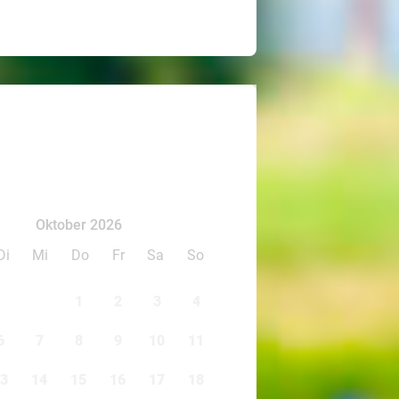
Oktober 2026
Di
Mi
Do
Fr
Sa
So
1
2
3
4
6
7
8
9
10
11
3
14
15
16
17
18