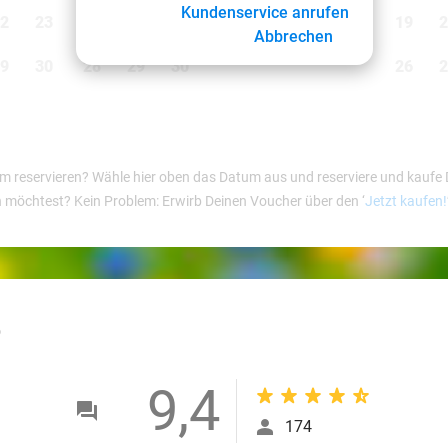
Kundenservice anrufen
2
23
21
22
23
24
25
26
27
19
2
Abbrechen
9
30
28
29
30
26
2
reservieren? Wähle hier oben das Datum aus und reserviere und kaufe Dei
n möchtest? Kein Problem: Erwirb Deinen Voucher über den ‘
Jetzt kaufen!
outlined
9,4
174