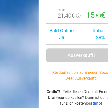
Regulär
15
€
21
,40
€
,50
Bald Online
Rabatt:
Ja
28%
Ausverkauft!
Restlaufzeit bis zum neuen Soci
Deal:
Ausverkauft!
Gratis?!
- Teile diesen Deal mit Freu
Drei Freunde kaufen? Dann ist der 
für Dich kostenlos! (
Info
)