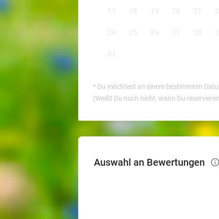
17
18
19
20
21
2
24
25
26
27
28
2
31
*
Du möchtest an einem bestimmten Datum 
(Weißt Du noch nicht, wann Du reserviere
Auswahl an Bewertungen
info_