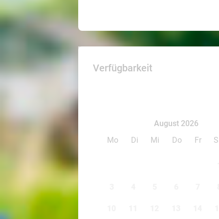
Verfügbarkeit
August 2026
Mo
Di
Mi
Do
Fr
S
3
4
5
6
7
10
11
12
13
14
1