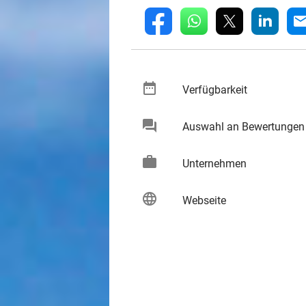
whatsapp
linkedin
fb
mai
date_range
keybo
Verfügbarkeit
chat
Auswahl an Bewertungen
keybo
work
keybo
Unternehmen
language
keybo
Webseite