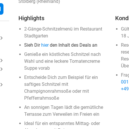
Stolberg (Rheinland)
l
Highlights
Kond
2-Gänge-Schnitzelmenü im Restaurant
Gül
Stadtgarten
18 
ard_arrow_right
Sieh Dir
hier
den Inhalt des Deals an
Res
rese
Genieße ein köstliches Schnitzel nach
Rese
ard_arrow_right
Wahl und eine leckere Tomatencreme
Übe
Suppe vorab
ard_arrow_right
Fra
Entscheide Dich zum Beispiel für ein
001
ard_arrow_right
saftiges Schnitzel mit
+49
Champignonrahmsoße oder mit
Pfefferrahmsoße
An sonnigen Tagen lädt die gemütliche
Terrasse zum Verweilen im Freien ein
Ideal für ein entspanntes Mittag- oder