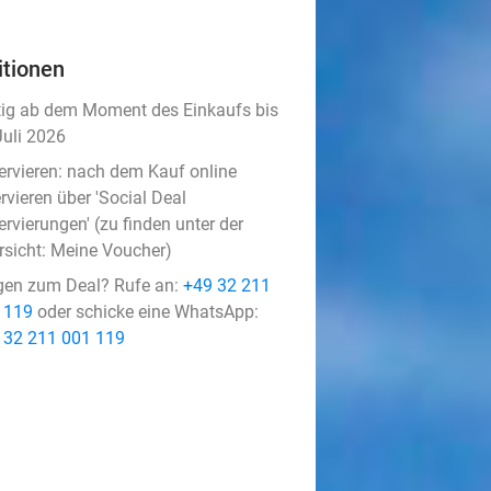
itionen
tig ab dem Moment des Einkaufs bis
Juli 2026
ervieren:
nach dem Kauf online
rvieren über 'Social Deal
rvierungen' (zu finden unter der
rsicht:
Meine Voucher
)
gen zum Deal? Rufe an:
+49 32 211
 119
oder schicke eine WhatsApp:
 32 211 001 119