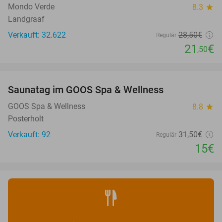
Mondo Verde
8.3
star
Landgraaf
Verkauft: 32.622
28
,50
€
Regulär
21
€
,50
favorite_border
Saunatag im GOOS Spa & Wellness
52%
NEW
TODAY
GOOS Spa & Wellness
8.8
star
Posterholt
Verkauft: 92
31
,50
€
Regulär
15€