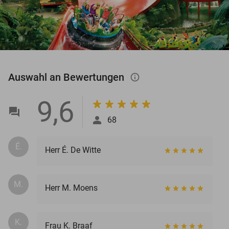
Auswahl an Bewertungen
info_outlined
9,6
68
É.
Herr É. De Witte
M.
Herr M. Moens
K.
Frau K. Braaf