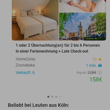
favorite_border
1 oder 2 Übernachtung(en) für 2 bis 6 Personen
in einer Ferienwohnung + Late Check-out
Home2stay
10
star
Zonnebeke
1 min.
directions_car
Verkauft: 6
228€
Regulär
158€
Beliebt bei Leuten aus Köln: