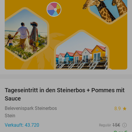
favorite_border
Tageseintritt in den Steinerbos + Pommes mit
37%
Sauce
Belevenispark Steinerbos
8.9
star
Stein
Verkauft: 43.720
15€
Regulär