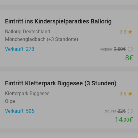
favorite_border
Eintritt ins Kinderspielparadies Ballorig
16%
Ballorig Deutschland
9.3
star
Mönchengladbach (+3 Standorte)
Verkauft: 278
9
,50
€
Regulär
8€
favorite_border
Eintritt Kletterpark Biggesee (3 Stunden)
32%
Kletterpark Biggesee
9.6
star
Olpe
Verkauft: 506
22€
Regulär
14
€
,90
favorite_border