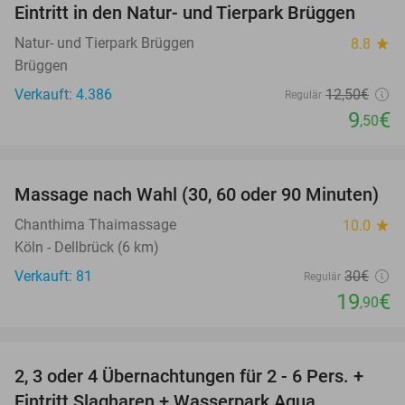
Eintritt in den Natur- und Tierpark Brüggen
24%
Natur- und Tierpark Brüggen
8.8
star
Brüggen
Verkauft: 4.386
12
,50
€
Regulär
9
€
,50
favorite_border
Massage nach Wahl (30, 60 oder 90 Minuten)
34%
Chanthima Thaimassage
10.0
star
Köln - Dellbrück (6 km)
Verkauft: 81
30€
Regulär
19
€
,90
favorite_border
2, 3 oder 4 Übernachtungen für 2 - 6 Pers. +
55%
Eintritt Slagharen + Wasserpark Aqua