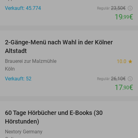
Verkauft: 45.774
23
,50
€
Regulär
19
€
,99
favorite_border
2-Gänge-Menü nach Wahl in der Kölner
31%
Altstadt
Brauerei zur Malzmühle
10.0
star
Köln
Verkauft: 52
26
,10
€
Regulär
17
€
,90
favorite_border
60 Tage Hörbücher und E-Books (30
Hörstunden)
Nextory Germany