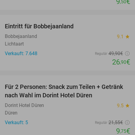
9
€
,50
favorite_border
Eintritt für Bobbejaanland
46%
Bobbejaanland
9.1
star
Lichtaart
Verkauft: 7.648
49
,90
€
Regulär
26
€
,90
favorite_border
Für 2 Personen: Snack zum Teilen + Getränk
55%
nach Wahl im Dorint Hotel Düren
Dorint Hotel Düren
9.5
star
Düren
Verkauft: 5
21
,55
€
Regulär
9
€
,75