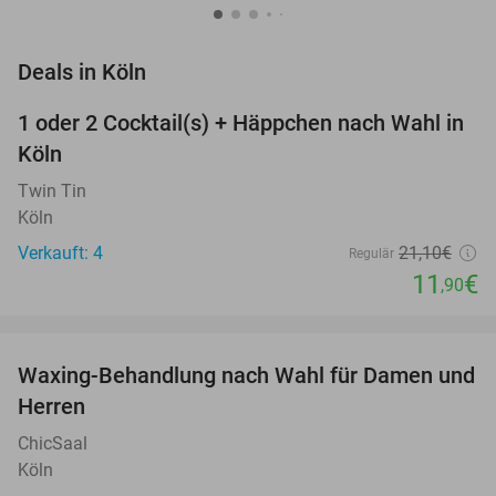
favorite_border
Deals in Köln
1 oder 2 Cocktail(s) + Häppchen nach Wahl in
44%
Köln
Twin Tin
Köln
Verkauft: 4
21
,10
€
Regulär
11
€
,90
favorite_border
Waxing-Behandlung nach Wahl für Damen und
38%
NEW
Herren
TODAY
ChicSaal
Köln