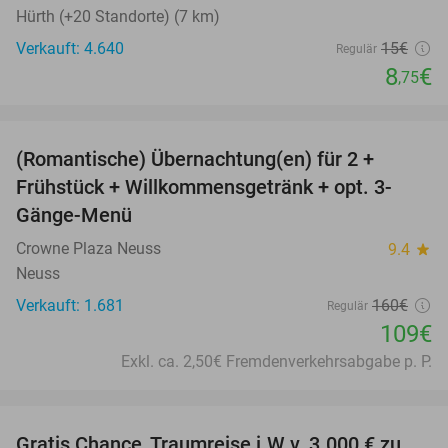
Hürth (+20 Standorte) (7 km)
Verkauft: 4.640
15€
Regulär
8
€
,75
favorite_border
(Romantische) Übernachtung(en) für 2 +
32%
Frühstück + Willkommensgetränk + opt. 3-
Gänge-Menü
Crowne Plaza Neuss
9.4
star
Neuss
Verkauft: 1.681
160€
Regulär
109€
Exkl. ca. 2,50€ Fremdenverkehrsabgabe p. P.
favorite_border
Gratis Chance, Traumreise i.W.v. 3.000 € zu