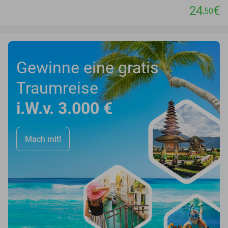
24
€
,50
Gewinne eine gratis
Traumreise
i.W.v. 3.000 €
Mach mit!