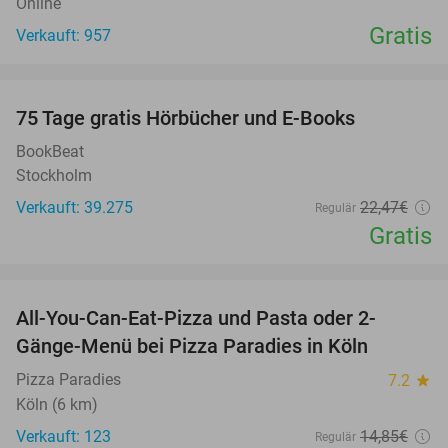
Online
Gratis
Verkauft: 957
favorite_border
100%
75 Tage gratis Hörbücher und E-Books
BookBeat
Stockholm
Verkauft: 39.275
22
,47
€
Regulär
Gratis
favorite_border
All-You-Can-Eat-Pizza und Pasta oder 2-
40%
Gänge-Menü bei Pizza Paradies in Köln
Pizza Paradies
7.2
star
Köln (6 km)
Verkauft: 123
14
,85
€
Regulär