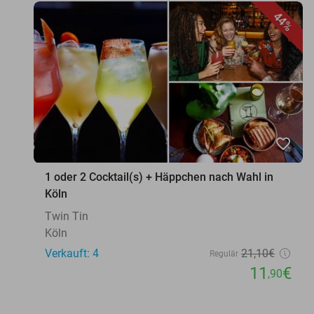
44%
favorite_border
1 oder 2 Cocktail(s) + Häppchen nach Wahl in
Köln
Twin Tin
Köln
Verkauft: 4
21
,10
€
Regulär
11
€
,90