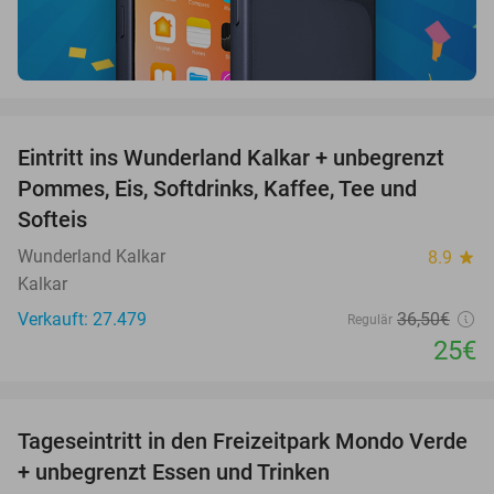
favorite_border
Eintritt ins Wunderland Kalkar + unbegrenzt
32%
Pommes, Eis, Softdrinks, Kaffee, Tee und
Softeis
Wunderland Kalkar
8.9
star
Kalkar
Verkauft: 27.479
36
,50
€
Regulär
25€
favorite_border
Tageseintritt in den Freizeitpark Mondo Verde
25%
+ unbegrenzt Essen und Trinken