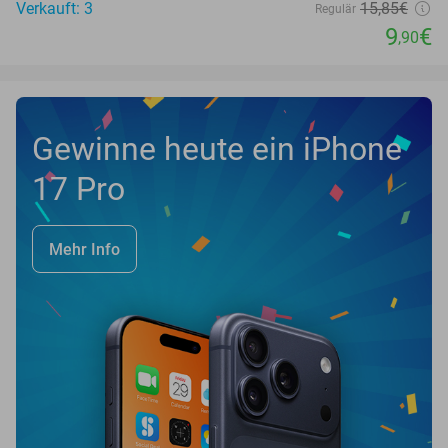
Verkauft: 3
15
,85
€
Regulär
9
€
,90
Gewinne heute ein iPhone
17 Pro
Mehr Info