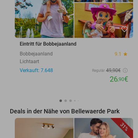
favorite_border
Eintritt für Bobbejaanland
Bobbejaanland
9.1
star
Lichtaart
Verkauft: 7.648
49
,90
€
Regulär
26
€
,90
Deals in der Nähe von Bellewaerde Park
31%