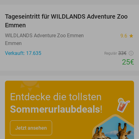
favorite_border
Tageseintritt für WILDLANDS Adventure Zoo
24%
Emmen
WILDLANDS Adventure Zoo Emmen
9.6
star
Emmen
Verkauft: 17.635
33€
Regulär
25€
Entdecke die tollsten
Sommerurlaubdeals
!
Jetzt ansehen