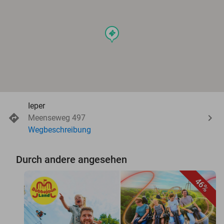
events
Ieper
Meenseweg 497
Wegbeschreibung
Durch andere angesehen
46%