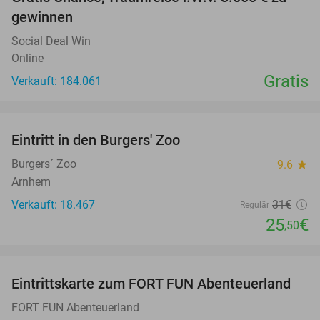
gewinnen
Social Deal Win
Online
Gratis
Verkauft: 184.061
favorite_border
Eintritt in den Burgers' Zoo
18%
Burgers´ Zoo
9.6
star
Arnhem
Verkauft: 18.467
31€
Regulär
25
€
,50
favorite_border
Eintrittskarte zum FORT FUN Abenteuerland
32%
FORT FUN Abenteuerland