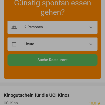
Günstig spontan essen
gehen?
Suche Restaurant
favorite_border
Kinogutschein für die UCI Kinos
42%
UCI Kino
10.0
star