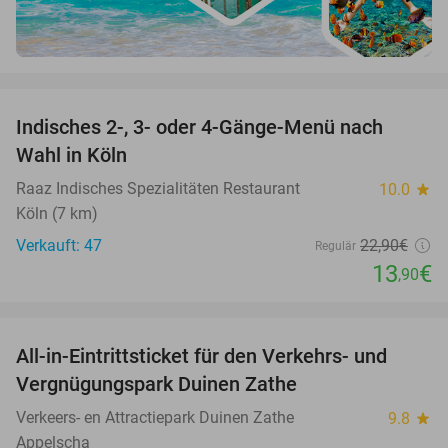
favorite_border
Indisches 2-, 3- oder 4-Gänge-Menü nach
39%
Wahl in Köln
Raaz Indisches Spezialitäten Restaurant
10.0
star
Köln (7 km)
Verkauft: 47
22
,90
€
Regulär
13
€
,90
favorite_border
All-in-Eintrittsticket für den Verkehrs- und
15%
Vergnügungspark Duinen Zathe
Verkeers- en Attractiepark Duinen Zathe
9.8
star
Appelscha