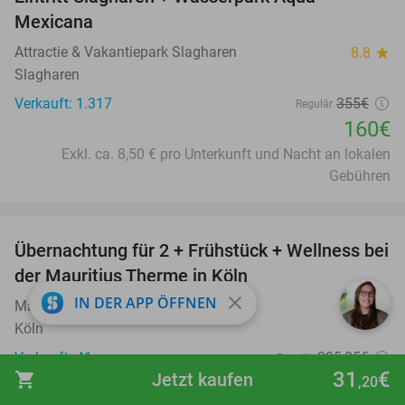
Mexicana
Attractie & Vakantiepark Slagharen
8.8
star
Slagharen
Verkauft: 1.317
355€
Regulär
160€
Exkl. ca. 8,50 € pro Unterkunft und Nacht an lokalen
Gebühren
favorite_border
Übernachtung für 2 + Frühstück + Wellness bei
43%
der Mauritius Therme in Köln
close
IN DER APP ÖFFNEN
Mauritius Hotel & Therme
8.9
star
Köln
Verkauft: 41
295
,05
€
Regulär
31
€
shopping_cart
Jetzt kaufen
166
€
,20
,95