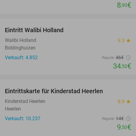
8
€
,90
favorite_border
Eintritt Walibi Holland
25%
Walibi Holland
9.3
star
Biddinghuizen
Verkauft: 4.852
46€
Regulär
34
€
,50
favorite_border
Eintrittskarte für Kinderstad Heerlen
32%
Kinderstad Heerlen
8.9
star
Heerlen
Verkauft: 10.237
14€
Regulär
9
€
,50