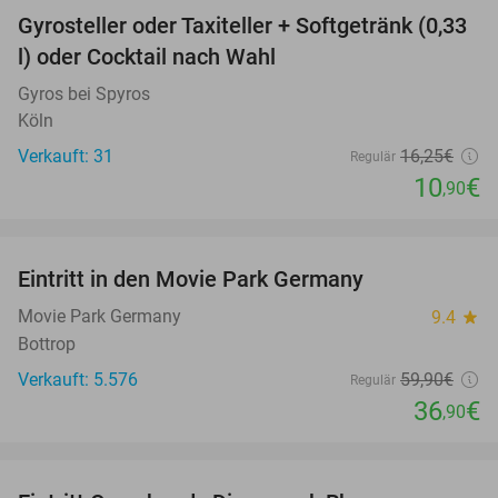
Gyrosteller oder Taxiteller + Softgetränk (0,33
33%
l) oder Cocktail nach Wahl
Gyros bei Spyros
Köln
Verkauft: 31
16
,25
€
Regulär
10
€
,90
favorite_border
Eintritt in den Movie Park Germany
38%
Movie Park Germany
9.4
star
Bottrop
Verkauft: 5.576
59
,90
€
Regulär
36
€
,90
favorite_border