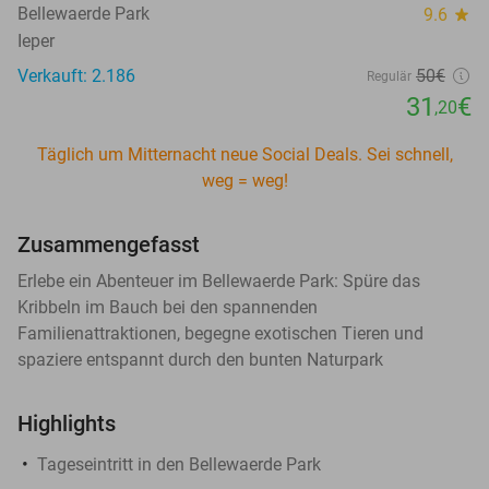
Bellewaerde Park
9.6
star
Ieper
Verkauft: 2.186
50€
Regulär
31
€
,20
Täglich um Mitternacht neue Social Deals. Sei schnell,
weg = weg!
Zusammengefasst
Erlebe ein Abenteuer im Bellewaerde Park: Spüre das
Kribbeln im Bauch bei den spannenden
Familienattraktionen, begegne exotischen Tieren und
spaziere entspannt durch den bunten Naturpark
Highlights
Tageseintritt in den Bellewaerde Park