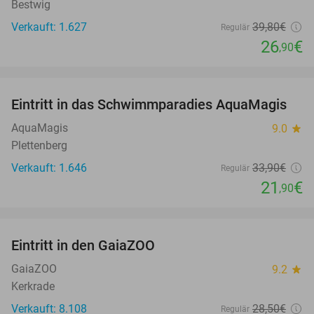
Bestwig
Verkauft: 1.627
39
,80
€
Regulär
26
€
,90
favorite_border
Eintritt in das Schwimmparadies AquaMagis
35%
AquaMagis
9.0
star
Plettenberg
Verkauft: 1.646
33
,90
€
Regulär
21
€
,90
favorite_border
Eintritt in den GaiaZOO
14%
GaiaZOO
9.2
star
Kerkrade
Verkauft: 8.108
28
,50
€
Regulär