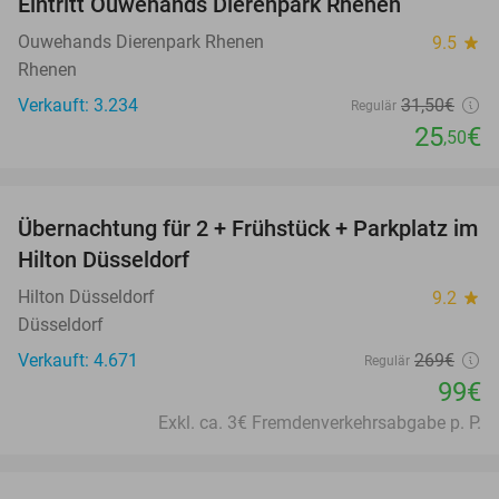
Eintritt Ouwehands Dierenpark Rhenen
19%
Ouwehands Dierenpark Rhenen
9.5
star
Rhenen
Verkauft: 3.234
31
,50
€
Regulär
25
€
,50
favorite_border
Übernachtung für 2 + Frühstück + Parkplatz im
63%
Hilton Düsseldorf
Hilton Düsseldorf
9.2
star
Düsseldorf
Verkauft: 4.671
269€
Regulär
99€
Exkl. ca. 3€ Fremdenverkehrsabgabe p. P.
favorite_border