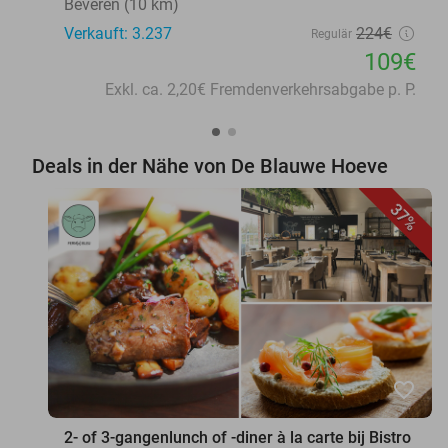
Beveren (10 km)
Verkauft: 3.237
224€
Regulär
109€
Exkl. ca. 2,20€ Fremdenverkehrsabgabe p. P.
Deals in der Nähe von De Blauwe Hoeve
37%
favorite_border
2- of 3-gangenlunch of -diner à la carte bij Bistro