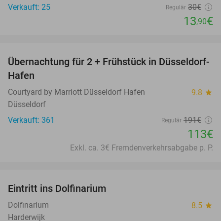
Verkauft: 25
30€
Regulär
13
€
,90
favorite_border
Übernachtung für 2 + Frühstück in Düsseldorf-
41%
Hafen
Courtyard by Marriott Düsseldorf Hafen
9.8
star
Düsseldorf
Verkauft: 361
191€
Regulär
113€
Exkl. ca. 3€ Fremdenverkehrsabgabe p. P.
favorite_border
Eintritt ins Dolfinarium
36%
Dolfinarium
8.5
star
Harderwijk