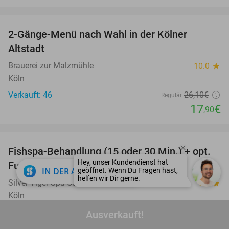
favorite_border
2-Gänge-Menü nach Wahl in der Kölner
31%
Altstadt
Brauerei zur Malzmühle
10.0
star
Köln
Verkauft: 46
26
,10
€
Regulär
17
€
,90
favorite_border
Fishspa-Behandlung (15 oder 30 Min.) + opt.
36%
Fußmassage (30 Min.) in Köln
close
IN DER APP ÖFFNEN
Silver Tiger Spa Cologne
9.5
star
Köln
Verkauft: 40
20€
Regulär
Ausverkauft!
12
€
,90