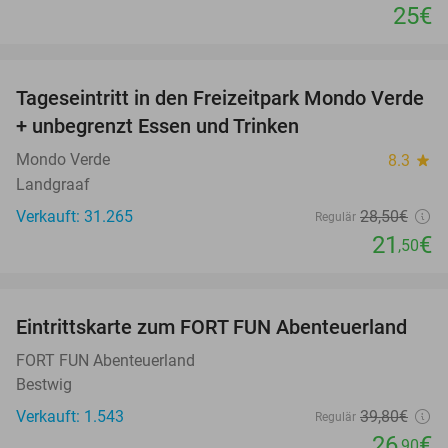
25€
favorite_border
Tageseintritt in den Freizeitpark Mondo Verde
25%
+ unbegrenzt Essen und Trinken
Mondo Verde
8.3
star
Landgraaf
Verkauft: 31.265
28
,50
€
Regulär
21
€
,50
favorite_border
Eintrittskarte zum FORT FUN Abenteuerland
32%
FORT FUN Abenteuerland
Bestwig
Verkauft: 1.543
39
,80
€
Regulär
26
€
,90