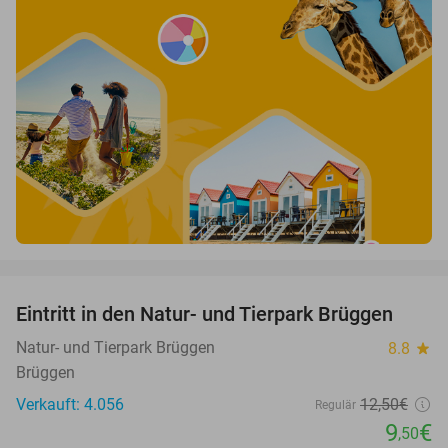
favorite_border
Eintritt in den Natur- und Tierpark Brüggen
24%
Natur- und Tierpark Brüggen
8.8
star
Brüggen
Verkauft: 4.056
12
,50
€
Regulär
9
€
,50