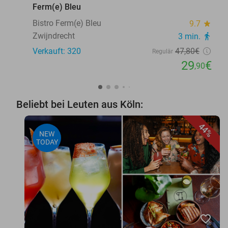
Ferm(e) Bleu
Bistro Ferm(e) Bleu
9.7
star
Zwijndrecht
3 min.
directions_walk
Verkauft: 320
47
,80
€
Regulär
29
€
,90
Beliebt bei Leuten aus Köln:
44%
NEW
TODAY
favorite_border