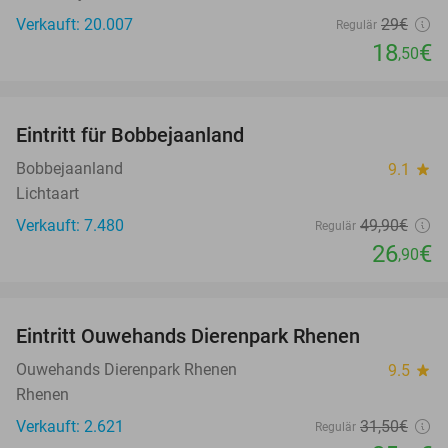
Verkauft: 20.007
29€
Regulär
18
€
,50
favorite_border
Eintritt für Bobbejaanland
46%
Bobbejaanland
9.1
star
Lichtaart
Verkauft: 7.480
49
,90
€
Regulär
26
€
,90
favorite_border
Eintritt Ouwehands Dierenpark Rhenen
19%
Ouwehands Dierenpark Rhenen
9.5
star
Rhenen
Verkauft: 2.621
31
,50
€
Regulär