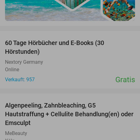
favorite_border
60 Tage Hörbücher und E-Books (30
Hörstunden)
Nextory Germany
Online
Gratis
Verkauft: 957
favorite_border
Algenpeeling, Zahnbleaching, G5
50%
Hautstraffung + Cellulite Behandlung(en) oder
Emsculpt
MeBeauty