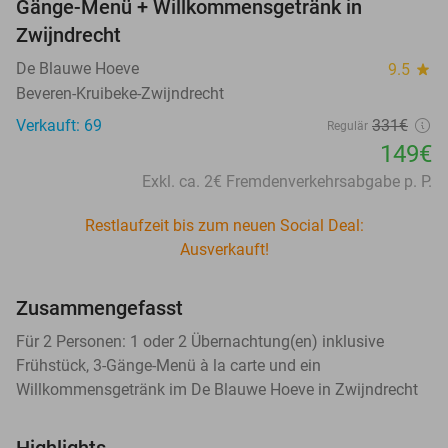
Gänge-Menü + Willkommensgetränk in
Zwijndrecht
De Blauwe Hoeve
9.5
star
Beveren-Kruibeke-Zwijndrecht
Verkauft: 69
331€
Regulär
149€
Exkl. ca. 2€ Fremdenverkehrsabgabe p. P.
Restlaufzeit bis zum neuen Social Deal:
Ausverkauft!
Zusammengefasst
Für 2 Personen: 1 oder 2 Übernachtung(en) inklusive
Frühstück, 3-Gänge-Menü à la carte und ein
Willkommensgetränk im De Blauwe Hoeve in Zwijndrecht
Highlights