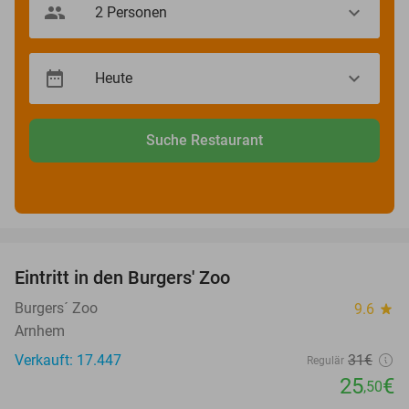
Suche Restaurant
favorite_border
Eintritt in den Burgers' Zoo
18%
Burgers´ Zoo
9.6
star
Arnhem
Verkauft: 17.447
31€
Regulär
25
€
,50