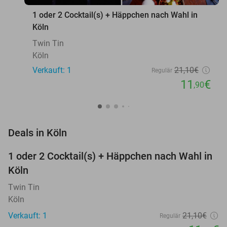
1 oder 2 Cocktail(s) + Häppchen nach Wahl in
Köln
Twin Tin
Köln
Verkauft: 1
21
,10
€
Regulär
11
€
,90
favorite_border
Deals in Köln
1 oder 2 Cocktail(s) + Häppchen nach Wahl in
44%
NEW
Köln
TODAY
Twin Tin
Köln
Verkauft: 1
21
,10
€
Regulär