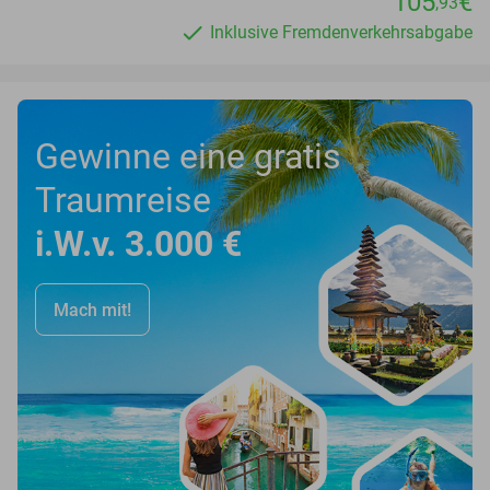
105
€
,93
Inklusive Fremdenverkehrsabgabe
Gewinne eine gratis
Traumreise
i.W.v. 3.000 €
Mach mit!