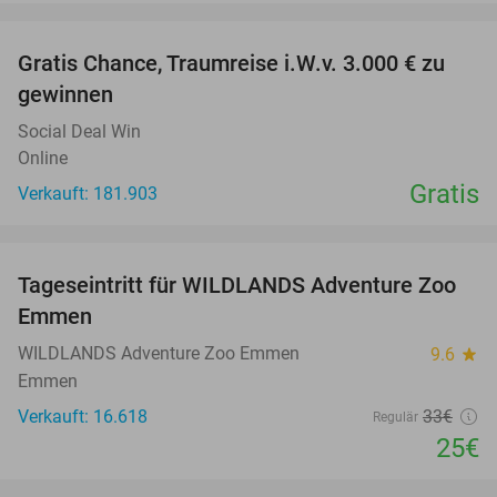
favorite_border
Gratis Chance, Traumreise i.W.v. 3.000 € zu
gewinnen
Social Deal Win
Online
Gratis
Verkauft: 181.903
favorite_border
Tageseintritt für WILDLANDS Adventure Zoo
24%
Emmen
WILDLANDS Adventure Zoo Emmen
9.6
star
Emmen
Verkauft: 16.618
33€
Regulär
25€
favorite_border