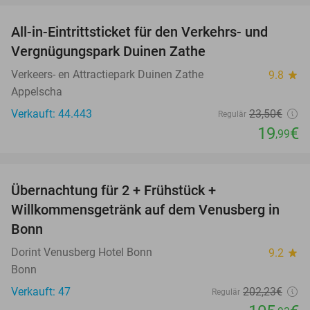
All-in-Eintrittsticket für den Verkehrs- und
15%
Vergnügungspark Duinen Zathe
Verkeers- en Attractiepark Duinen Zathe
9.8
star
Appelscha
Verkauft: 44.443
23
,50
€
Regulär
19
€
,99
favorite_border
Übernachtung für 2 + Frühstück +
48%
Willkommensgetränk auf dem Venusberg in
Bonn
Dorint Venusberg Hotel Bonn
9.2
star
Bonn
Verkauft: 47
202
,23
€
Regulär