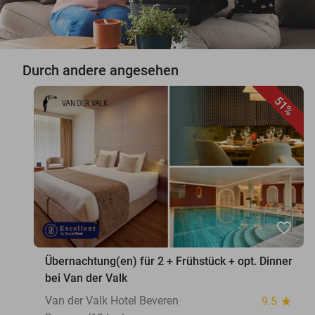
Durch andere angesehen
51%
favorite_border
Übernachtung(en) für 2 + Frühstück + opt. Dinner
bei Van der Valk
Van der Valk Hotel Beveren
9.5
star