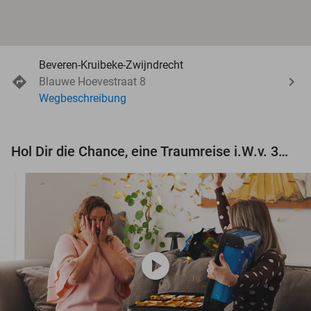
Beveren-Kruibeke-Zwijndrecht
Blauwe Hoevestraat 8
Wegbeschreibung
Hol Dir die Chance, eine Traumreise i.W.v. 3.000 € zu gewinnen!
play_circle