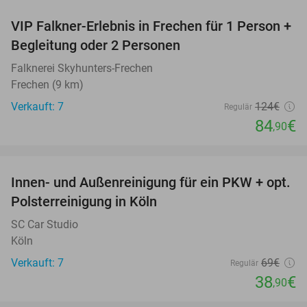
VIP Falkner-Erlebnis in Frechen für 1 Person +
32%
Begleitung oder 2 Personen
Falknerei Skyhunters-Frechen
Frechen (9 km)
Verkauft: 7
124€
Regulär
84
€
,90
favorite_border
Innen- und Außenreinigung für ein PKW + opt.
44%
Polsterreinigung in Köln
SC Car Studio
Köln
Verkauft: 7
69€
Regulär
38
€
,90
favorite_border