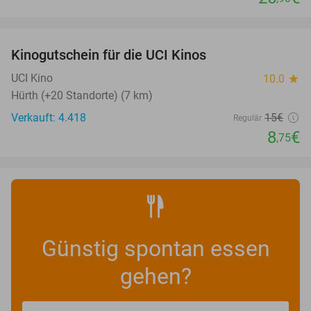
favorite_border
Kinogutschein für die UCI Kinos
42%
UCI Kino
10.0
star
Hürth (+20 Standorte) (7 km)
Verkauft: 4.418
15€
Regulär
8
€
,75
Günstig spontan essen
gehen?