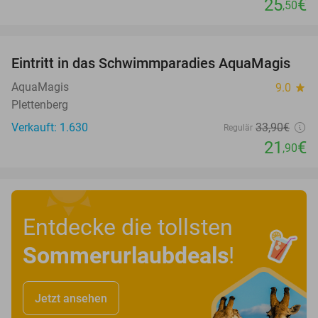
25
€
,50
favorite_border
Eintritt in das Schwimmparadies AquaMagis
35%
AquaMagis
9.0
star
Plettenberg
Verkauft: 1.630
33
,90
€
Regulär
21
€
,90
Entdecke die tollsten
Sommerurlaubdeals
!
Jetzt ansehen