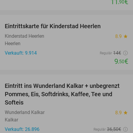
11
€
,90
favorite_border
Eintrittskarte für Kinderstad Heerlen
32%
Kinderstad Heerlen
8.9
star
Heerlen
Verkauft: 9.914
14€
Regulär
9
€
,50
favorite_border
Eintritt ins Wunderland Kalkar + unbegrenzt
32%
Pommes, Eis, Softdrinks, Kaffee, Tee und
Softeis
Wunderland Kalkar
8.9
star
Kalkar
Verkauft: 26.896
36
,50
€
Regulär