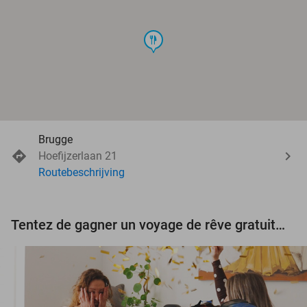
food
Brugge
Hoefijzerlaan 21
Routebeschrijving
Tentez de gagner un voyage de rêve gratuit d'une valeur de 3.000 € !