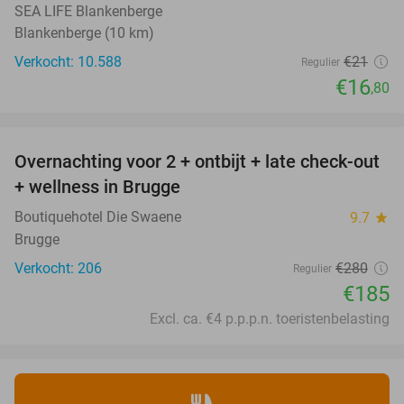
SEA LIFE Blankenberge
Blankenberge (10 km)
Verkocht: 10.588
€21
Regulier
€16
,80
favorite_border
Overnachting voor 2 + ontbijt + late check-out
34%
+ wellness in Brugge
Boutiquehotel Die Swaene
9.7
star
Brugge
Verkocht: 206
€280
Regulier
€185
Excl. ca. €4 p.p.p.n. toeristenbelasting