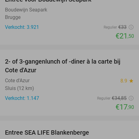
35%
Boudewijn Seapark
Brugge
Verkocht: 3.921
€33
Regulier
€21
,50
favorite_border
2- of 3-gangenlunch of -diner à la carte bij
49%
Cote d'Azur
Cote d'Azur
8.9
star
Sluis (12 km)
Verkocht: 1.147
€34
,85
Regulier
€17
,90
favorite_border
Entree SEA LIFE Blankenberge
20%