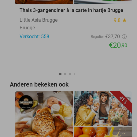
Thais 3-gangendiner à la carte in hartje Brugge
Little Asia Brugge
9.8
star
Brugge
Verkocht: 558
€37
,70
Regulier
€20
,90
Anderen bekeken ook
41%