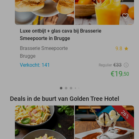
favorite_border
Luxe ontbijt + glas cava bij Brasserie
Smeepoorte in Brugge
Brasserie Smeepoorte
9.8
star
Brugge
Verkocht: 141
€33
Regulier
€19
,50
Deals in de buurt van Golden Tree Hotel
26%