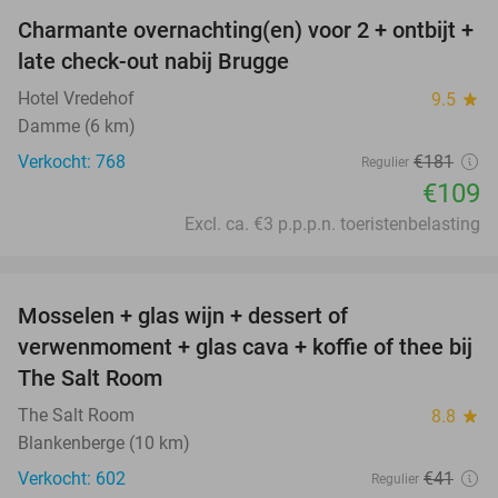
Charmante overnachting(en) voor 2 + ontbijt +
40%
late check-out nabij Brugge
Hotel Vredehof
9.5
star
Damme (6 km)
Verkocht: 768
€181
Regulier
€109
Excl. ca. €3 p.p.p.n. toeristenbelasting
favorite_border
Mosselen + glas wijn + dessert of
44%
verwenmoment + glas cava + koffie of thee bij
The Salt Room
The Salt Room
8.8
star
Blankenberge (10 km)
Verkocht: 602
€41
Regulier