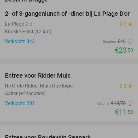
2- of 3-gangenlunch of -diner bij La Plage D'or
49%
La Plage D'or
9.2
star
Knokke-Heist (13 km)
Verkocht: 343
€46
Regulier
€23
,50
favorite_border
Entree voor Ridder Muis
22%
NEW
TODAY
De Grote Ridder Muis Doe-Expo
9.3
star
Aalter (+2 locaties)
Verkocht: 202
€14
,70
Regulier
€11
,50
favorite_border
Entree voor Boudewijn Seapark