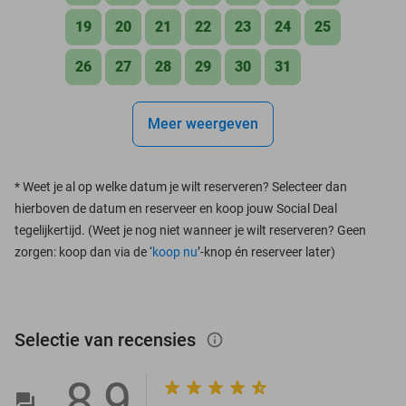
19
20
21
22
23
24
25
26
27
28
29
30
31
Meer weergeven
*
Weet je al op welke datum je wilt reserveren? Selecteer dan
hierboven de datum en reserveer en koop jouw Social Deal
tegelijkertijd. (Weet je nog niet wanneer je wilt reserveren? Geen
zorgen: koop dan via de ‘
koop nu
’-knop én reserveer later)
Selectie van recensies
info_outlined
8,9