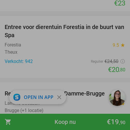
€23
favorite_border
Entree voor dierentuin Forestia in de buurt van
15%
Spa
Forestia
9.5
star
Theux
Verkocht: 942
€24
,50
Regulier
€20
,80
favorite_border
Retourticket boottocht Damme-Brugge
22%
close
OPEN IN APP
Lamme Goedzak
9.8
star
Brugge (+1 locatie)
Verkocht: 649
€18
€19
Regulier
shopping_cart
Koop nu
,90
€14