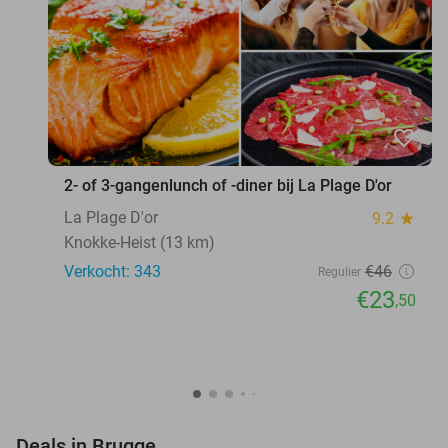
favorite_border
2- of 3-gangenlunch of -diner bij La Plage D'or
La Plage D'or
9.2
star
Knokke-Heist (13 km)
Verkocht: 343
€46
Regulier
€23
,50
favorite_border
Deals in Brugge