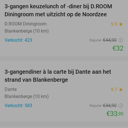
3-gangen keuzelunch of -diner bij D.ROOM
29%
Diningroom met uitzicht op de Noordzee
D.ROOM Diningroom
9.5
star
Blankenberge (10 km)
Verkocht: 423
€44
,90
Regulier
€32
favorite_border
3-gangendiner à la carte bij Dante aan het
24%
strand van Blankenberge
Dante
9.7
star
Blankenberge (10 km)
Verkocht: 583
€44
,90
Regulier
€33
,90
favorite_border