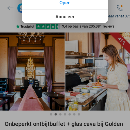
Open
7 dagen per week beschikbaar
10+ miljoen leden
Annuleer
Bereikbaar vanaf 07
9,4
op basis van
205.981 reviews
Ontdek 15.000+ deals
41%
7 dagen per week beschikbaar
10+ miljoen leden
favorite_border
Onbeperkt ontbijtbuffet + glas cava bij Golden