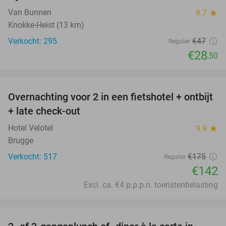
Van Bunnen
9.7
star
Knokke-Heist (13 km)
Verkocht: 295
€47
Regulier
€28
,50
favorite_border
Overnachting voor 2 in een fietshotel + ontbijt
19%
+ late check-out
Hotel Velotel
9.9
star
Brugge
Verkocht: 517
€175
Regulier
€142
Excl. ca. €4 p.p.p.n. toeristenbelasting
favorite_border