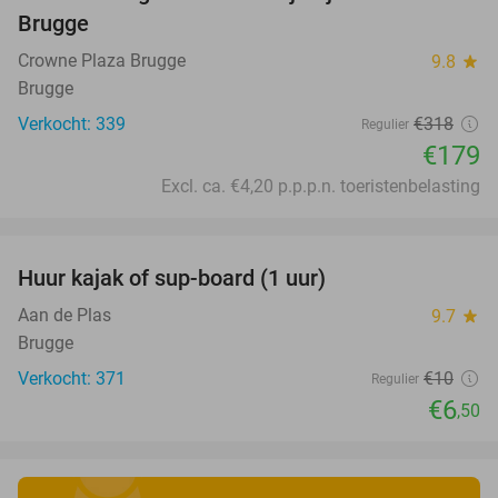
44%
Brugge
Crowne Plaza Brugge
9.8
star
Brugge
Verkocht: 339
€318
Regulier
€179
Excl. ca. €4,20 p.p.p.n. toeristenbelasting
favorite_border
Huur kajak of sup-board (1 uur)
35%
Aan de Plas
9.7
star
Brugge
Verkocht: 371
€10
Regulier
€6
,50