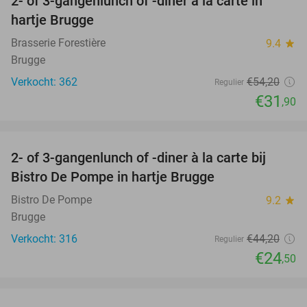
2- of 3-gangenlunch of -diner à la carte in
41%
hartje Brugge
Brasserie Forestière
9.4
star
Brugge
Verkocht: 362
€54
,20
Regulier
€31
,90
favorite_border
2- of 3-gangenlunch of -diner à la carte bij
45%
Bistro De Pompe in hartje Brugge
Bistro De Pompe
9.2
star
Brugge
Verkocht: 316
€44
,20
Regulier
€24
,50
favorite_border