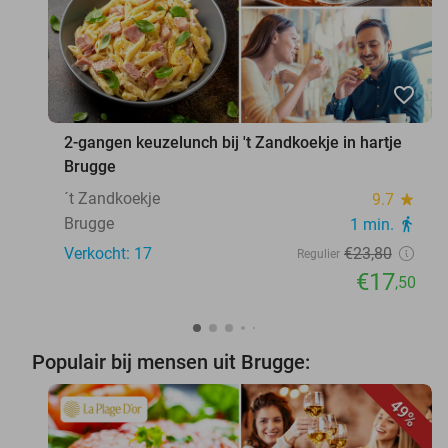
favorite_border
2-gangen keuzelunch bij 't Zandkoekje in hartje
Brugge
´t Zandkoekje
9.7
star
Brugge
1 min.
directions_walk
Verkocht: 17
€23
,80
Regulier
€17
,50
Populair bij mensen uit Brugge:
49%