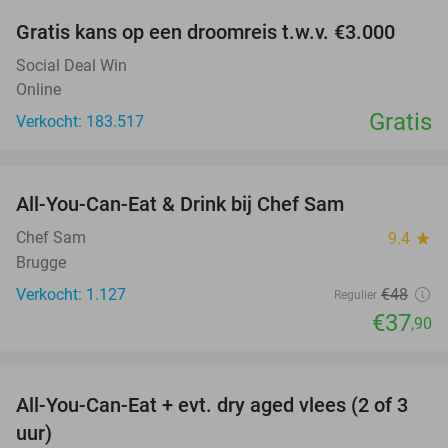
Gratis kans op een droomreis t.w.v. €3.000
Social Deal Win
Online
Gratis
Verkocht: 183.517
favorite_border
All-You-Can-Eat & Drink bij Chef Sam
21%
Chef Sam
9.4
star
Brugge
Verkocht: 1.127
€48
Regulier
€37
,90
favorite_border
All-You-Can-Eat + evt. dry aged vlees (2 of 3
29%
uur)