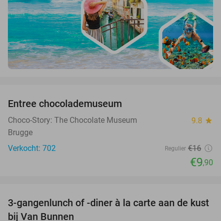
favorite_border
Entree chocolademuseum
38%
Choco-Story: The Chocolate Museum
9.8
star
Brugge
Verkocht: 702
€16
Regulier
€9
,90
favorite_border
3-gangenlunch of -diner à la carte aan de kust
39%
bij Van Bunnen