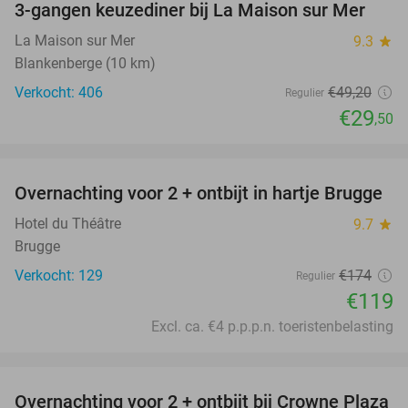
3-gangen keuzediner bij La Maison sur Mer
40%
La Maison sur Mer
9.3
star
Blankenberge (10 km)
Verkocht: 406
€49
,20
Regulier
€29
,50
favorite_border
Overnachting voor 2 + ontbijt in hartje Brugge
32%
Hotel du Théâtre
9.7
star
Brugge
Verkocht: 129
€174
Regulier
€119
Excl. ca. €4 p.p.p.n. toeristenbelasting
favorite_border
Overnachting voor 2 + ontbijt bij Crowne Plaza