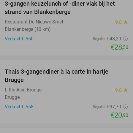
3-gangen keuzelunch of -diner vlak bij het
41%
strand van Blankenberge
Restaurant De Nieuwe Smet
9.8
star
Blankenberge (10 km)
Verkocht: 550
€48
,20
Regulier
€28
,50
favorite_border
Thais 3-gangendiner à la carte in hartje
45%
Brugge
Little Asia Brugge
9.8
star
Brugge
Verkocht: 558
€37
,70
Regulier
€20
,90
favorite_border