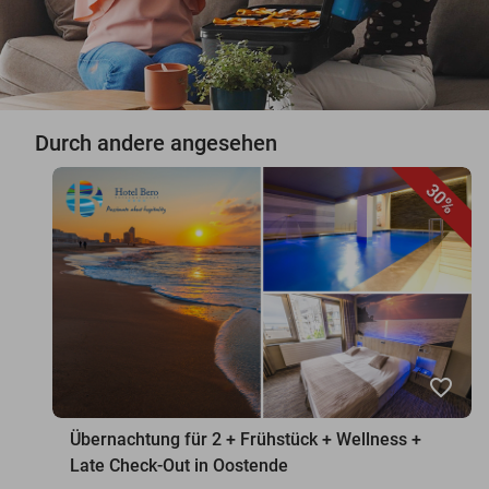
Durch andere angesehen
30%
favorite_border
Übernachtung für 2 + Frühstück + Wellness +
Late Check-Out in Oostende