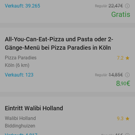
Verkauft: 39.265
22
,47
€
Regulär
Gratis
favorite_border
All-You-Can-Eat-Pizza und Pasta oder 2-
40%
Gänge-Menü bei Pizza Paradies in Köln
Pizza Paradies
7.2
star
Köln (6 km)
Verkauft: 123
14
,85
€
Regulär
8
€
,90
favorite_border
Eintritt Walibi Holland
25%
Walibi Holland
9.3
star
Biddinghuizen