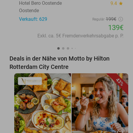
Hotel Bero Oostende
9.4
star
Oostende
Verkauft: 629
199€
Regulär
139€
Exkl. ca. 5€ Fremdenverkehrsabgabe p. P.
Deals in der Nähe von Motto by Hilton
Rotterdam City Centre
43%