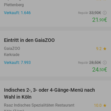
Plettenberg
Verkauft: 1.646
33
,90
€
Regulär
21
€
,90
favorite_border
Eintritt in den GaiaZOO
14%
GaiaZOO
9.2
star
Kerkrade
Verkauft: 7.993
28
,50
€
Regulär
24
€
,50
favorite_border
Indisches 2-, 3- oder 4-Gänge-Menü nach
39%
Wahl in Köln
Raaz Indisches Spezialitäten Restaurant
10.0
star