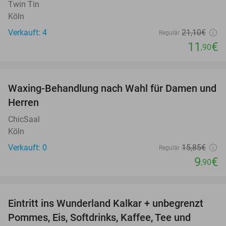
Twin Tin
Köln
Verkauft: 4
21
,10
€
Regulär
11
€
,90
favorite_border
Waxing-Behandlung nach Wahl für Damen und
38%
NEW
Herren
TODAY
ChicSaal
Köln
Verkauft: 0
15
,85
€
Regulär
9
€
,90
favorite_border
Eintritt ins Wunderland Kalkar + unbegrenzt
32%
Pommes, Eis, Softdrinks, Kaffee, Tee und