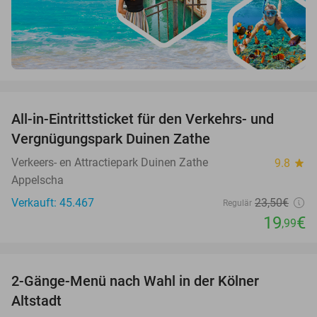
favorite_border
All-in-Eintrittsticket für den Verkehrs- und
15%
Vergnügungspark Duinen Zathe
Verkeers- en Attractiepark Duinen Zathe
9.8
star
Appelscha
Verkauft: 45.467
23
,50
€
Regulär
19
€
,99
favorite_border
2-Gänge-Menü nach Wahl in der Kölner
31%
Altstadt