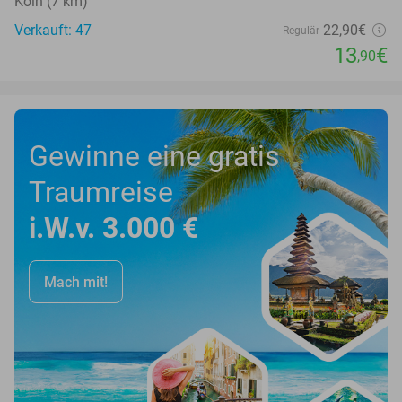
Köln (7 km)
Verkauft: 47
22
,90
€
Regulär
13
€
,90
Gewinne eine gratis
Traumreise
i.W.v. 3.000 €
Mach mit!