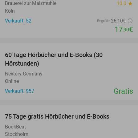
Brauerei zur Malzmühle
10.0
star
Köln
Verkauft: 52
26
,10
€
Regulär
17
€
,90
favorite_border
60 Tage Hörbücher und E-Books (30
Hörstunden)
Nextory Germany
Online
Gratis
Verkauft: 957
favorite_border
100%
75 Tage gratis Hörbücher und E-Books
BookBeat
Stockholm