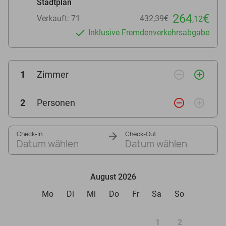
Stadtplan
264
€
Verkauft: 71
432,39€
,12
Inklusive Fremdenverkehrsabgabe
remove_circle_outline
add_circle_outline
1
Zimmer
remove_circle_outline
add_circle_outline
2
Personen
Check-In
Check-Out
Datum wählen
Datum wählen
August 2026
Mo
Di
Mi
Do
Fr
Sa
So
1
2