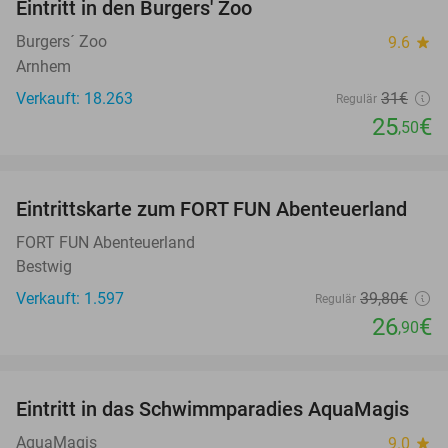
Eintritt in den Burgers' Zoo
18%
Burgers´ Zoo
9.6
star
Arnhem
Verkauft: 18.263
31€
Regulär
25
€
,50
favorite_border
Eintrittskarte zum FORT FUN Abenteuerland
32%
FORT FUN Abenteuerland
Bestwig
Verkauft: 1.597
39
,80
€
Regulär
26
€
,90
favorite_border
Eintritt in das Schwimmparadies AquaMagis
35%
AquaMagis
9.0
star