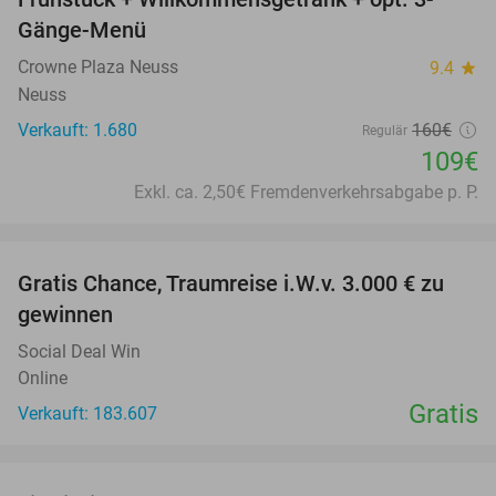
Gänge-Menü
Crowne Plaza Neuss
9.4
star
Neuss
Verkauft: 1.680
160€
Regulär
109€
Exkl. ca. 2,50€ Fremdenverkehrsabgabe p. P.
favorite_border
Gratis Chance, Traumreise i.W.v. 3.000 € zu
gewinnen
Social Deal Win
Online
Gratis
Verkauft: 183.607
favorite_border