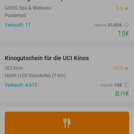
52%
NEW
TODAY
GOOS Spa & Wellness
8.8
star
Posterholt
Verkauft: 17
31
,50
€
Regulär
15€
favorite_border
Kinogutschein für die UCI Kinos
42%
UCI Kino
10.0
star
Hürth (+20 Standorte) (7 km)
Verkauft: 4.615
15€
Regulär
8
€
,75