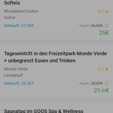
Softeis
Wunderland Kalkar
8.9
star
Kalkar
Verkauft: 27.345
36
,50
€
Regulär
25€
favorite_border
Tageseintritt in den Freizeitpark Mondo Verde
25%
+ unbegrenzt Essen und Trinken
Mondo Verde
8.3
star
Landgraaf
Verkauft: 32.367
28
,50
€
Regulär
21
€
,50
favorite_border
Saunatag im GOOS Spa & Wellness