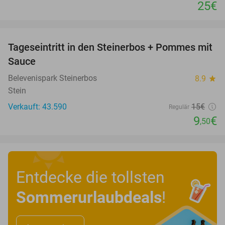
25€
favorite_border
Tageseintritt in den Steinerbos + Pommes mit
37%
Sauce
Belevenispark Steinerbos
8.9
star
Stein
Verkauft: 43.590
15€
Regulär
9
€
,50
Entdecke die tollsten
Sommerurlaubdeals
!