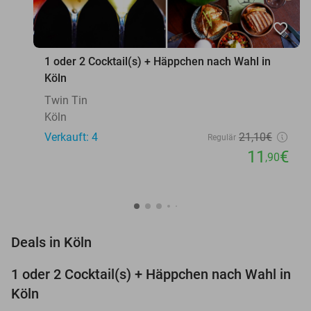
favorite_border
1 oder 2 Cocktail(s) + Häppchen nach Wahl in
Köln
Twin Tin
Köln
Verkauft: 4
21
,10
€
Regulär
11
€
,90
favorite_border
Deals in Köln
1 oder 2 Cocktail(s) + Häppchen nach Wahl in
44%
Köln