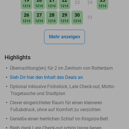
19
20
21
22
25
23
24
121€
121€
121€
121€
121€
26
27
28
29
30
31
121€
121€
121€
121€
121€
Mehr anzeigen
Highlights
Übernachtung(en) für 2 im Zentrum von Rotterdam
Sieh Dir hier den Inhalt des Deals an
Optional inklusive Frühstück, Late Check-out, Motto-
Tragetasche und Stadtplan
Clever eingerichteter Raum für einen kleineren
Fußabdruck, ohne auf Komfort zu verzichten
Genieße einen herrlichen Schlaf im Kingsize-Bett
Bleib dank Late Check-out schön lange liegen