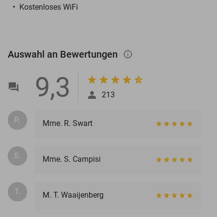
Kostenloses WiFi
Auswahl an Bewertungen
info_outlined
9,3
213
R.
Mme. R. Swart
S.
Mme. S. Campisi
T.
M. T. Waaijenberg