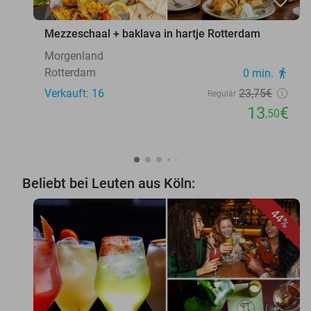
favorite_border
Mezzeschaal + baklava in hartje Rotterdam
Morgenland
Rotterdam
0 min.
directions_walk
Verkauft: 16
23
,75
€
Regulär
13
€
,50
Beliebt bei Leuten aus Köln:
44%