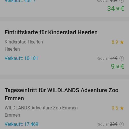
Verkauft: 4.817
46€
Regulär
34
€
,50
favorite_border
Eintrittskarte für Kinderstad Heerlen
32%
Kinderstad Heerlen
8.9
star
Heerlen
Verkauft: 10.181
14€
Regulär
9
€
,50
favorite_border
Tageseintritt für WILDLANDS Adventure Zoo
24%
Emmen
WILDLANDS Adventure Zoo Emmen
9.6
star
Emmen
Verkauft: 17.469
33€
Regulär