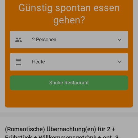
Günstig spontan essen
gehen?
Suche Restaurant
favorite_border
(Romantische) Übernachtung(en) für 2 +
32%
Frühstück + Willkommensgetränk + opt. 3-