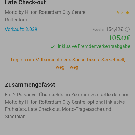
Late Check-out
Motto by Hilton Rotterdam City Centre
9.3
star
Rotterdam
Verkauft: 3.039
154,42€
Regulär
105
€
,43
Inklusive Fremdenverkehrsabgabe
Täglich um Mitternacht neue Social Deals. Sei schnell,
weg = weg!
Zusammengefasst
Für 2 Personen: Übernachte im Zentrum von Rotterdam im
Motto by Hilton Rotterdam City Centre, optional inklusive
Frühstück, Late Check-out, Motto-Tragetasche und
Stadtplan