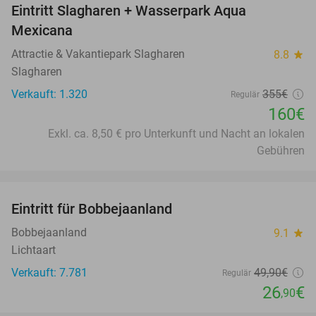
Eintritt Slagharen + Wasserpark Aqua
Mexicana
Attractie & Vakantiepark Slagharen
8.8
star
Slagharen
Verkauft: 1.320
355€
Regulär
160€
Exkl. ca. 8,50 € pro Unterkunft und Nacht an lokalen
Gebühren
favorite_border
Eintritt für Bobbejaanland
46%
Bobbejaanland
9.1
star
Lichtaart
Verkauft: 7.781
49
,90
€
Regulär
26
€
,90