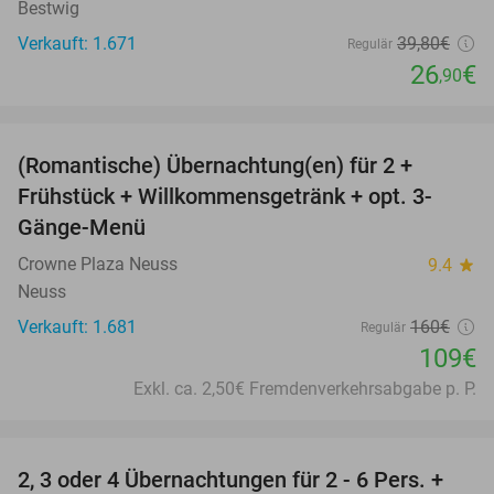
Bestwig
Verkauft: 1.671
39
,80
€
Regulär
26
€
,90
favorite_border
(Romantische) Übernachtung(en) für 2 +
32%
Frühstück + Willkommensgetränk + opt. 3-
Gänge-Menü
Crowne Plaza Neuss
9.4
star
Neuss
Verkauft: 1.681
160€
Regulär
109€
Exkl. ca. 2,50€ Fremdenverkehrsabgabe p. P.
favorite_border
2, 3 oder 4 Übernachtungen für 2 - 6 Pers. +
55%