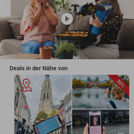
play_circle
Deals in der Nähe von
50%