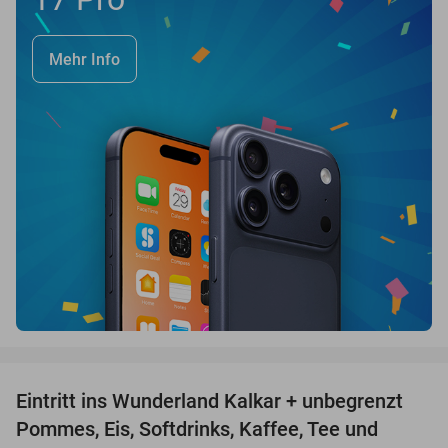
Mehr Info
favorite_border
Eintritt ins Wunderland Kalkar + unbegrenzt
32%
Pommes, Eis, Softdrinks, Kaffee, Tee und