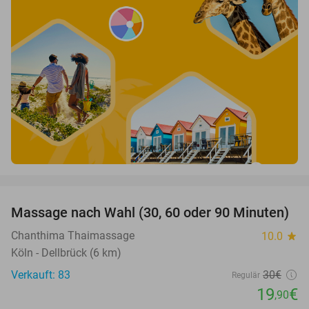
favorite_border
Massage nach Wahl (30, 60 oder 90 Minuten)
34%
Chanthima Thaimassage
10.0
star
Köln - Dellbrück (6 km)
Verkauft: 83
30€
Regulär
19
€
,90