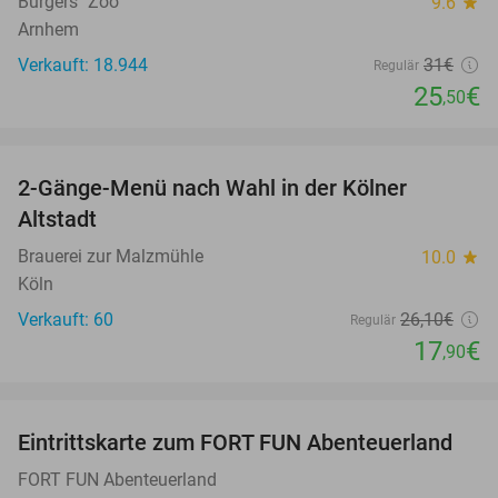
Burgers´ Zoo
9.6
star
Arnhem
Verkauft: 18.944
31€
Regulär
25
€
,50
favorite_border
2-Gänge-Menü nach Wahl in der Kölner
31%
Altstadt
Brauerei zur Malzmühle
10.0
star
Köln
Verkauft: 60
26
,10
€
Regulär
17
€
,90
favorite_border
Eintrittskarte zum FORT FUN Abenteuerland
32%
FORT FUN Abenteuerland