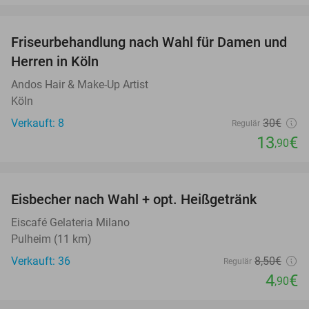
favorite_border
Friseurbehandlung nach Wahl für Damen und
54%
Herren in Köln
Andos Hair & Make-Up Artist
Köln
Verkauft: 8
30€
Regulär
13
€
,90
favorite_border
Eisbecher nach Wahl + opt. Heißgetränk
42%
Eiscafé Gelateria Milano
Pulheim (11 km)
Verkauft: 36
8
,50
€
Regulär
4
€
,90
favorite_border