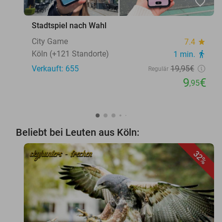
favorite_border
Stadtspiel nach Wahl
City Game
7.4
star
Köln (+121 Standorte)
1 min.
directions_walk
Verkauft: 655
19
,95
€
Regulär
9
€
,95
Beliebt bei Leuten aus Köln:
32%