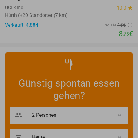
UCI Kino
10.0
star
Hürth (+20 Standorte) (7 km)
Verkauft: 4.884
15€
Regulär
8
€
,75
Günstig spontan essen
gehen?