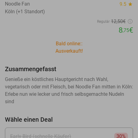
Noodle Fan
9.5
star
Köln (+1 Standort)
12
,50
€
Regulär
8
€
,75
Bald online::
Ausverkauft!
Zusammengefasst
Genieße ein köstliches Hauptgericht nach Wahl,
vegetarisch oder mit Fleisch, bei Noodle Fan mitten in Köln:
Erlebe nun wie lecker und frisch selbsgemachte Nudeln
sind
Wähle einen Deal
Early Bird (schnelle Käufer)
30%