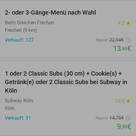
2- oder 3-Gänge-Menü nach Wahl
39%
Beim Griechen Frechen
9.5
star
Frechen (9 km)
Verkauft: 127
22
,94
€
Regulär
13
€
,90
favorite_border
1 oder 2 Classic Subs (30 cm) + Cookie(s) +
33%
Getränk(e) oder 2 Classic Subs bei Subway in
Köln
Subway Köln
10.0
star
Köln
Verkauft: 31
14
,75
€
Regulär
9
€
,90