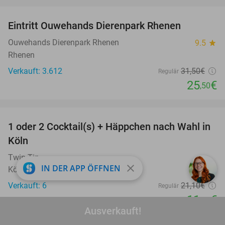
favorite_border
Eintritt Ouwehands Dierenpark Rhenen
19%
Ouwehands Dierenpark Rhenen
9.5
star
Rhenen
Verkauft: 3.612
31
,50
€
Regulär
25
€
,50
favorite_border
1 oder 2 Cocktail(s) + Häppchen nach Wahl in
44%
Köln
Twin Tin
close
IN DER APP ÖFFNEN
Köln
Verkauft: 6
21
,10
€
Regulär
11
€
,90
Ausverkauft!
favorite_border