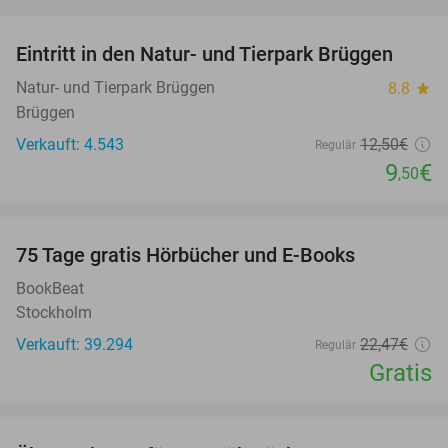
favorite_border
Eintritt in den Natur- und Tierpark Brüggen
24%
Natur- und Tierpark Brüggen
8.8
star
Brüggen
Verkauft: 4.543
12
,50
€
Regulär
9
€
,50
favorite_border
100%
75 Tage gratis Hörbücher und E-Books
BookBeat
Stockholm
Verkauft: 39.294
22
,47
€
Regulär
Gratis
favorite_border