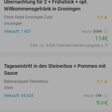
Übernachtung für 2 + Frühstück + opt.
45%
Willkommensgetränk in Groningen
Flonk Hotel Groningen Zuid
9.8
star
Groningen
Verkauft: 1.437
206€
Regulär
114€
Exkl. ca. 4,65€ Fremdenverkehrsabgabe p. P.
favorite_border
Tageseintritt in den Steinerbos + Pommes mit
37%
Sauce
Belevenispark Steinerbos
8.9
star
Stein
Verkauft: 44.024
15€
Regulär
9
€
,50
favorite_border