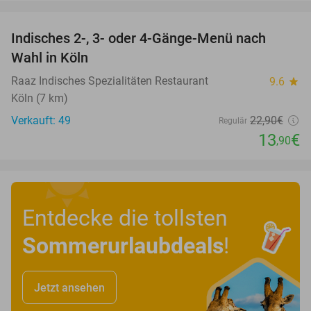
favorite_border
Indisches 2-, 3- oder 4-Gänge-Menü nach
39%
Wahl in Köln
Raaz Indisches Spezialitäten Restaurant
9.6
star
Köln (7 km)
Verkauft: 49
22
,90
€
Regulär
13
€
,90
Entdecke die tollsten
Sommerurlaubdeals
!
Jetzt ansehen