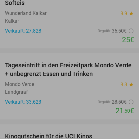
Softeis
Wunderland Kalkar
8.9
star
Kalkar
Verkauft: 27.828
36
,50
€
Regulär
25€
favorite_border
Tageseintritt in den Freizeitpark Mondo Verde
25%
+ unbegrenzt Essen und Trinken
Mondo Verde
8.3
star
Landgraaf
Verkauft: 33.623
28
,50
€
Regulär
21
€
,50
favorite_border
Kinogutschein für die UCI Kinos
42%