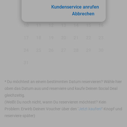
1
2
Kundenservice anrufen
3
4
5
6
7
8
9
Abbrechen
10
11
12
13
14
15
16
17
18
19
20
21
22
23
24
25
26
27
28
29
30
31
*
Du möchtest an einem bestimmten Datum reservieren? Wähle hier
oben das Datum aus und reserviere und kaufe Deinen Social Deal
gleichzeitig.
(Weißt Du noch nicht, wann Du reservieren möchtest? Kein
Problem: Erwirb Deinen Voucher über den ‘
Jetzt kaufen!
’-Knopf und
reserviere später)