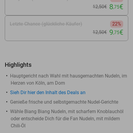
8
€
12
,50
€
,75
Letzte Chance (glückliche Käufer)
22%
9
€
12
,50
€
,75
Highlights
Hauptgericht nach Wahl mit hausgemachten Nudeln, im
Herzen von Köln, am Dom
Sieh Dir
hier
den Inhalt des Deals an
Genieße frische und selbstgemachte Nudel-Gerichte
Wähle Biang Biang Nudeln, mit scharfem Knoblauchöl​
oder entscheide Dich für die Fan Nudeln, mit mildem
Chili-Öl