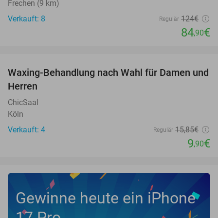
Frechen (9 km)
Verkauft: 8
124€
Regulär
84
€
,90
favorite_border
Waxing-Behandlung nach Wahl für Damen und
38%
Herren
ChicSaal
Köln
Verkauft: 4
15
,85
€
Regulär
9
€
,90
Gewinne heute ein iPhone
17 Pro