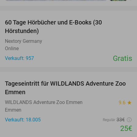
favorite_border
60 Tage Hörbücher und E-Books (30
Hörstunden)
Nextory Germany
Online
Gratis
Verkauft: 957
favorite_border
Tageseintritt für WILDLANDS Adventure Zoo
24%
Emmen
WILDLANDS Adventure Zoo Emmen
9.6
star
Emmen
Verkauft: 18.005
33€
Regulär
25€