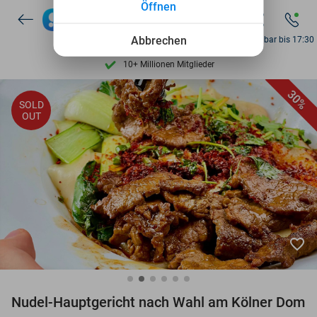
Öffnen
7 Tage die Woche verfügbar
Abbrechen
Erreichbar bis 17:30
10+ Millionen Mitglieder
9,4
basierend auf
206.134 Bewertungen
30%
Entdecke 15.000+ Deals
SOLD
OUT
7 Tage die Woche verfügbar
10+ Millionen Mitglieder
favorite_border
Nudel-Hauptgericht nach Wahl am Kölner Dom