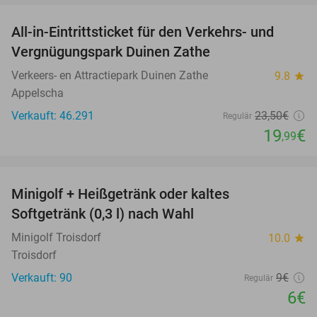
All-in-Eintrittsticket für den Verkehrs- und
15%
Vergnügungspark Duinen Zathe
Verkeers- en Attractiepark Duinen Zathe
9.8
star
Appelscha
Verkauft: 46.291
23
,50
€
Regulär
19
€
,99
favorite_border
Minigolf + Heißgetränk oder kaltes
33%
Softgetränk (0,3 l) nach Wahl
Minigolf Troisdorf
10.0
star
Troisdorf
Verkauft: 90
9€
Regulär
6€