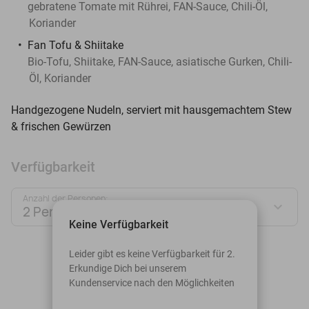
gebratene Tomate mit Rührei, FAN-Sauce, Chili-Öl,
Koriander
Fan Tofu & Shiitake
Bio-Tofu, Shiitake, FAN-Sauce, asiatische Gurken, Chili-
Öl, Koriander
Handgezogene Nudeln, serviert mit hausgemachtem Stew
& frischen Gewürzen
Verfügbarkeit
Anzahl der Personen:
2 Personen
Keine Verfügbarkeit
August 2026
Leider gibt es keine Verfügbarkeit für 2.
Erkundige Dich bei unserem
Mo
Di
Mi
Do
Fr
Sa
So
Kundenservice nach den Möglichkeiten