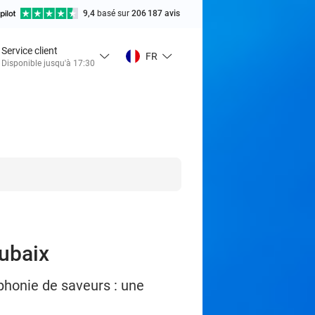
9,4
basé sur
206 187 avis
Service client
FR
Disponible jusqu'à 17:30
oubaix
phonie de saveurs : une