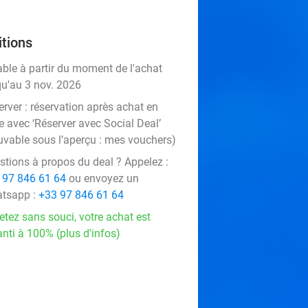
tions
able à partir du moment de l'achat
qu'au 3 nov. 2026
rver :
réservation après achat en
e avec ‘Réserver avec Social Deal’
uvable sous l’aperçu :
mes vouchers
)
stions à propos du deal ? Appelez :
 97 846 61 64
ou envoyez un
tsapp :
+33 97 846 61 64
etez sans souci, votre achat est
nti à 100% (plus d'infos)