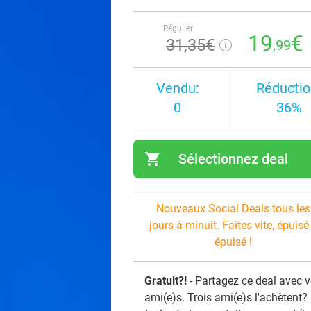
Régulier
19
€
31
,35
€
,99
Vendu:
Réductio
0
36%
shopping_cart
Sélectionnez deal
navi
Nouveaux Social Deals tous les
jours à minuit. Faites vite, épuisé
épuisé !
Gratuit?!
- Partagez ce deal avec 
ami(e)s. Trois ami(e)s l'achètent?