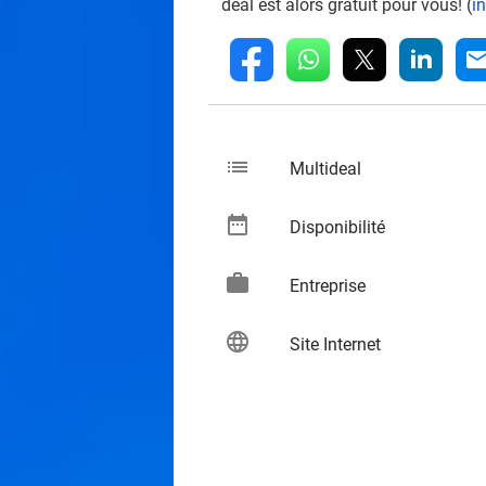
deal est alors gratuit pour vous! (
i
whatsapp
linkedin
fb
mai
list
keybo
Multideal
date_range
keybo
Disponibilité
work
keybo
Entreprise
language
keybo
Site Internet