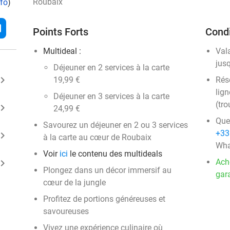
Roubaix
nfo
)
l
Points Forts
Condi
Multideal :
Val
jus
Déjeuner en 2 services à la carte
ard_arrow_right
19,99 €
Rése
lign
Déjeuner en 3 services à la carte
(tro
ard_arrow_right
24,99 €
Que
Savourez un déjeuner en 2 ou 3 services
+33
ard_arrow_right
à la carte au cœur de Roubaix
Wha
Voir
ici
le contenu des multideals
ard_arrow_right
Ach
Plongez dans un décor immersif au
gara
cœur de la jungle
Profitez de portions généreuses et
savoureuses
Vivez une expérience culinaire où