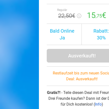
Regulär
15
€
22
,50
€
,75
Bald Online
Rabatt:
Ja
30%
Ausverkauft!
Restlaufzeit bis zum neuen Soci
Deal:
Ausverkauft!
Gratis?!
- Teile diesen Deal mit Freu
Drei Freunde kaufen? Dann ist der 
für Dich kostenlos! (
Info
)