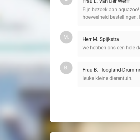
Frau L. Van Der Werff
Fijn bezoek aan aquazoo! 
hoeveelheid bestellingen. 
M.
Herr M. Spijkstra
we hebben ons een hele 
B.
Frau B. Hoogland-Drumm
leuke kleine dierentuin.