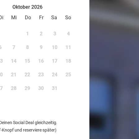
Oktober 2026
Di
Mi
Do
Fr
Sa
So
1
2
3
4
6
7
8
9
10
11
3
14
15
16
17
18
0
21
22
23
24
25
7
28
29
30
31
nen Social Deal gleichzeitig.
’-Knopf und reserviere später)