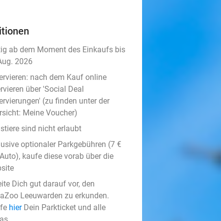
itionen
tig ab dem Moment des Einkaufs bis
Aug. 2026
ervieren:
nach dem Kauf online
rvieren über 'Social Deal
rvierungen' (zu finden unter der
rsicht:
Meine Voucher
)
tiere sind nicht erlaubt
lusive optionaler Parkgebühren (7 €
Auto), kaufe diese vorab über die
site
ite Dich gut darauf vor, den
aZoo Leeuwarden zu erkunden.
fe
hier
Dein Parkticket und alle
ras