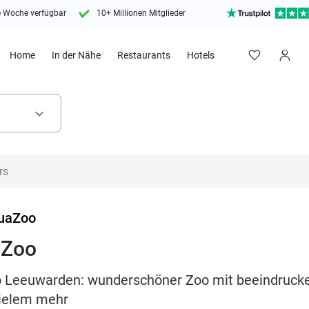
e Woche verfügbar
10+ Millionen Mitglieder
Home
In der Nähe
Restaurants
Hotels
keyboard_arrow_down
uaZoo
aZoo
o Leeuwarden: wunderschöner Zoo mit beeindrucke
vielem mehr