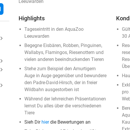
Leeuwarden
l
Highlights
Kond
Tageseintritt in den AquaZoo
Gül
Leeuwarden
30 
ard_arrow_right
Begegne Eisbären, Robben, Pinguinen,
Res
Wallabys, Flamingos, Riesenottern und
rese
vielen anderen beeindruckenden Tieren
Rese
ard_arrow_right
Übe
Stehe zum Beispiel den Amurtigern
ard_arrow_right
Auge in Auge gegenüber und bewundere
Haus
den Padre-David-Hirsch, der in freier
ard_arrow_right
Exk
Wildbahn ausgestorben ist
pro 
Während der lehrreichen Präsentationen
Web
lernst Du alles über die verschiedenen
Bere
Tiere
Aqu
Sieh Dir
hier
die Bewertungen an
Kau
Ext