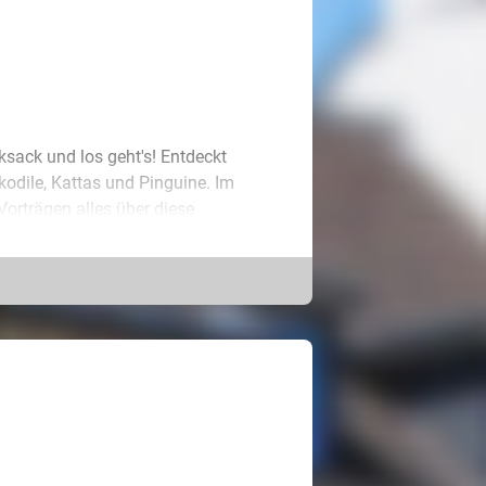
sack und los geht's! Entdeckt
kodile, Kattas und Pinguine. Im
orträgen alles über diese
 den Tieren vorbei.
it einem Floß den Sumpf bei den
eiben eure Füße trocken? Es gibt
in riesiges Lufttrampolin, auf dem
nen die Eltern auf der Terrasse bei
ein unvergesslicher Tag!