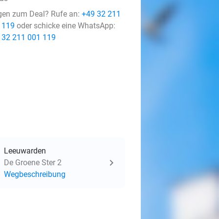
gen zum Deal? Rufe an:
+49 32 211
 119
oder schicke eine WhatsApp:
 32 211 001 119
Leeuwarden
De Groene Ster 2
Wegbeschreibung