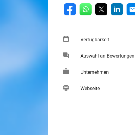
whatsapp
linkedin
fb
mai
date_range
keybo
Verfügbarkeit
chat
Auswahl an Bewertungen
keybo
work
keybo
Unternehmen
language
keybo
Webseite