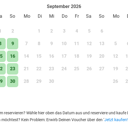
September 2026
a
So
Mo
Di
Mi
Do
Fr
Sa
So
Mo
1
2
1
2
3
4
5
6
8
9
7
8
9
10
11
12
13
5
5
16
14
15
16
17
18
19
20
12
1
2
23
21
22
23
24
25
26
27
19
2
9
30
28
29
30
26
2
reservieren? Wähle hier oben das Datum aus und reserviere und kaufe Dei
n möchtest? Kein Problem: Erwirb Deinen Voucher über den ‘
Jetzt kaufen!