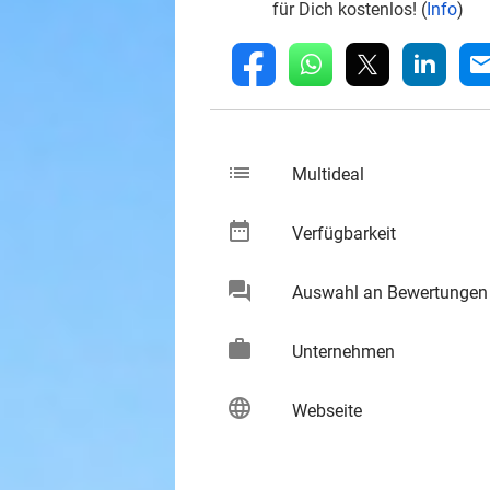
für Dich kostenlos! (
Info
)
whatsapp
linkedin
fb
mai
list
keybo
Multideal
date_range
keybo
Verfügbarkeit
chat
Auswahl an Bewertungen
keybo
work
keybo
Unternehmen
language
keybo
Webseite