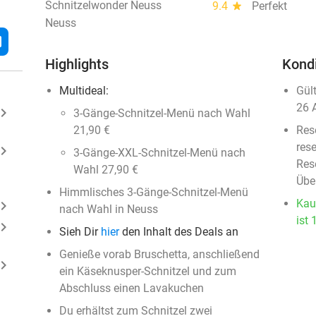
Schnitzelwonder Neuss
9.4
star
Perfekt
Neuss
l
Highlights
Kond
Multideal:
Gül
26 
ard_arrow_right
3-Gänge-Schnitzel-Menü nach Wahl
21,90 €
Res
rese
ard_arrow_right
3-Gänge-XXL-Schnitzel-Menü nach
Rese
Wahl 27,90 €
Übe
Himmlisches 3-Gänge-Schnitzel-Menü
Kau
ard_arrow_right
nach Wahl in Neuss
ist 
ard_arrow_right
Sieh Dir
hier
den Inhalt des Deals an
Genieße vorab Bruschetta, anschließend
ard_arrow_right
ein Käseknusper-Schnitzel und zum
Abschluss einen Lavakuchen
Du erhältst zum Schnitzel zwei