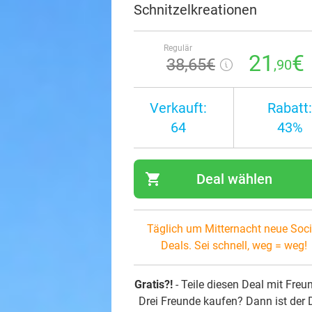
Schnitzelkreationen
Regulär
21
€
38
,65
€
,90
Verkauft:
Rabatt:
64
43%
shopping_cart
Deal wählen
navi
Täglich um Mitternacht neue Soci
Deals. Sei schnell, weg = weg!
Gratis?!
- Teile diesen Deal mit Freu
Drei Freunde kaufen? Dann ist der 