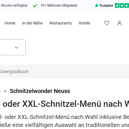
e Woche verfügbar
10+ Millionen Mitglieder
Home
In der Nähe
Restaurants
Hotels
keyboard_arrow_down
n
>
Schnitzelwonder Neuss
- oder XXL-Schnitzel-Menü nach 
l- oder XXL-Schnitzel-Menü nach Wahl inklusive Be
eße eine vielfältigen Auswahl an traditionellen 