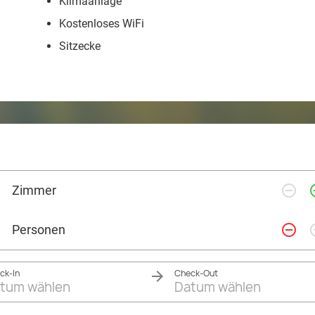
Klimaanlage
Kostenloses WiFi
Sitzecke
remove_circle_outline
add_ci
Zimmer
remove_circle_outline
add_ci
Personen
ck-In
Check-Out
tum wählen
Datum wählen