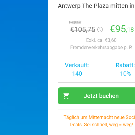
Antwerp The Plaza mitten in
Regulär
€95
€105,75
,18
Exkl. ca. €3,60
Fremdenverkehrsabgabe p. P.
Verkauft:
Rabatt:
140
10%
shopping_cart
Jetzt buchen
navi
Täglich um Mitternacht neue Soci
Deals. Sei schnell, weg = weg!