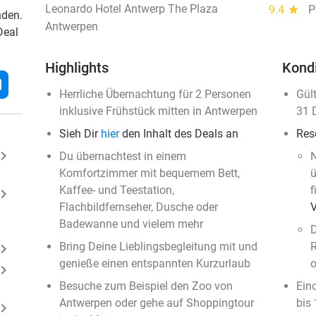
Leonardo Hotel Antwerp The Plaza
9.4
star
P
nden.
Antwerpen
Deal
Highlights
Kond
l
Herrliche Übernachtung für 2 Personen
Gül
inklusive Frühstück mitten in Antwerpen
31 
Sieh Dir
hier
den Inhalt des Deals an
Res
ard_arrow_right
Du übernachtest in einem
N
Komfortzimmer mit bequemem Bett,
ü
Kaffee- und Teestation,
f
ard_arrow_right
Flachbildfernseher, Dusche oder
Badewanne und vielem mehr
D
Bring Deine Lieblingsbegleitung mit und
R
ard_arrow_right
genieße einen entspannten Kurzurlaub
o
ard_arrow_right
Besuche zum Beispiel den Zoo von
Ein
Antwerpen oder gehe auf Shoppingtour
bis
ard_arrow_right