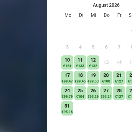
August 2026
Mo
Di
Mi
Do
Fr
S
3
4
5
6
7
10
11
12
13
14
1
€124
€133
€132
17
18
19
20
21
2
€99,47
€99,45
€99,53
€100
€127
€1
24
25
26
27
28
2
€99,79
€104
€95,29
€95,24
€127
€1
31
€95,18