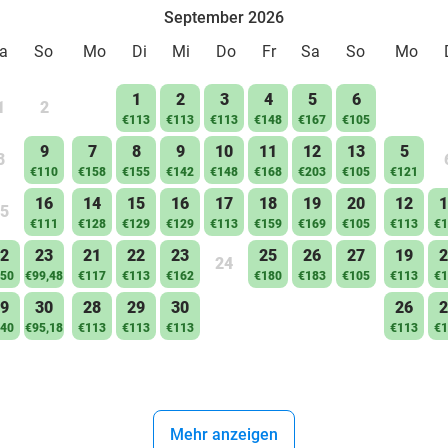
September 2026
a
So
Mo
Di
Mi
Do
Fr
Sa
So
Mo
1
2
3
4
5
6
1
2
€113
€113
€113
€148
€167
€105
9
7
8
9
10
11
12
13
5
8
€110
€158
€155
€142
€148
€168
€203
€105
€121
16
14
15
16
17
18
19
20
12
1
5
€111
€128
€129
€129
€113
€159
€169
€105
€113
€1
2
23
21
22
23
25
26
27
19
2
24
50
€99,48
€117
€113
€162
€180
€183
€105
€113
€1
9
30
28
29
30
26
2
40
€95,18
€113
€113
€113
€113
€1
Mehr anzeigen