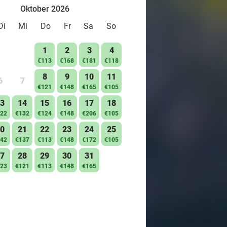
Oktober 2026
Di
Mi
Do
Fr
Sa
So
1
2
3
4
€113
€168
€181
€118
8
9
10
11
6
7
€121
€148
€165
€105
3
14
15
16
17
18
22
€132
€124
€148
€206
€105
0
21
22
23
24
25
42
€137
€113
€148
€172
€105
7
28
29
30
31
23
€121
€113
€148
€165