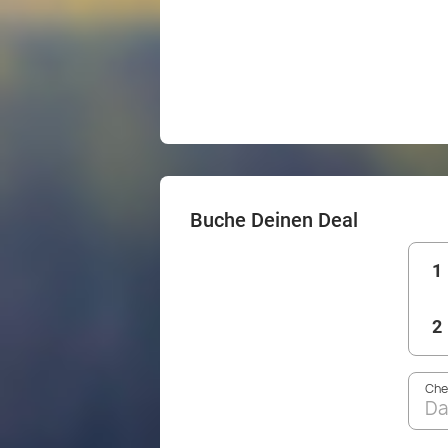
Buche Deinen Deal
1
2
Che
Da