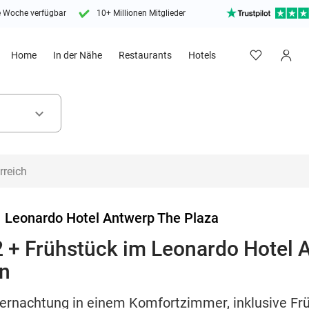
e Woche verfügbar
10+ Millionen Mitglieder
Home
In der Nähe
Restaurants
Hotels
keyboard_arrow_down
>
Leonardo Hotel Antwerp The Plaza
 + Frühstück im Leonardo Hotel 
en
bernachtung in einem Komfortzimmer, inklusive Fr