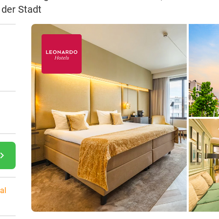
 der Stadt
gate_next
al