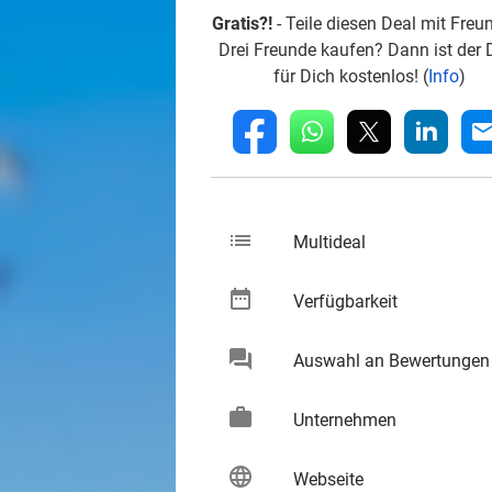
Gratis?!
- Teile diesen Deal mit Freu
Drei Freunde kaufen? Dann ist der 
für Dich kostenlos! (
Info
)
whatsapp
linkedin
fb
mai
list
keybo
Multideal
date_range
keybo
Verfügbarkeit
chat
Auswahl an Bewertungen
keybo
work
keybo
Unternehmen
language
keybo
Webseite