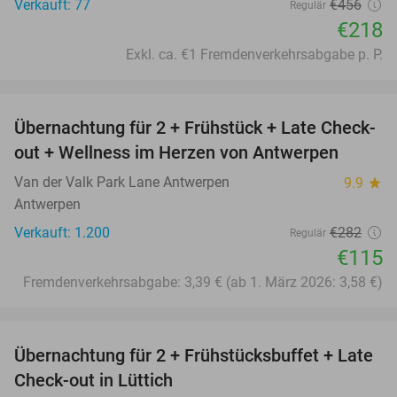
Verkauft: 77
€456
Regulär
€218
Exkl. ca. €1 Fremdenverkehrsabgabe p. P.
favorite_border
Übernachtung für 2 + Frühstück + Late Check-
59%
out + Wellness im Herzen von Antwerpen
Van der Valk Park Lane Antwerpen
9.9
star
Antwerpen
Verkauft: 1.200
€282
Regulär
€115
Fremdenverkehrsabgabe: 3,39 € (ab 1. März 2026: 3,58 €)
favorite_border
Übernachtung für 2 + Frühstücksbuffet + Late
37%
Check-out in Lüttich