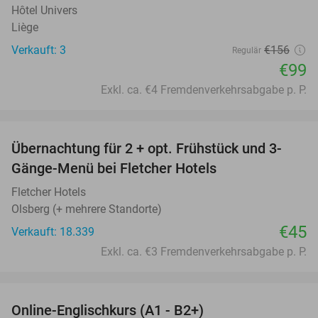
Hôtel Univers
Liège
Verkauft: 3
€156
Regulär
€99
Exkl. ca. €4 Fremdenverkehrsabgabe p. P.
favorite_border
Übernachtung für 2 + opt. Frühstück und 3-
Gänge-Menü bei Fletcher Hotels
Fletcher Hotels
Olsberg (+ mehrere Standorte)
€45
Verkauft: 18.339
Exkl. ca. €3 Fremdenverkehrsabgabe p. P.
favorite_border
Online-Englischkurs (A1 - B2+)
94%