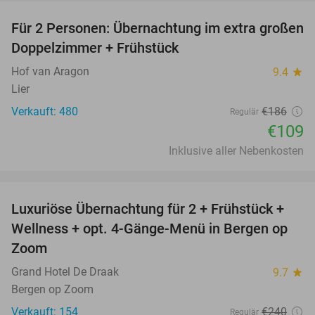
Für 2 Personen: Übernachtung im extra großen
41%
Doppelzimmer + Frühstück
Hof van Aragon
9.4
star
Lier
Verkauft: 480
€186
Regulär
€109
Inklusive aller Nebenkosten
favorite_border
Luxuriöse Übernachtung für 2 + Frühstück +
38%
Wellness + opt. 4-Gänge-Menü in Bergen op
Zoom
Grand Hotel De Draak
9.7
star
Bergen op Zoom
Verkauft: 154
€240
Regulär