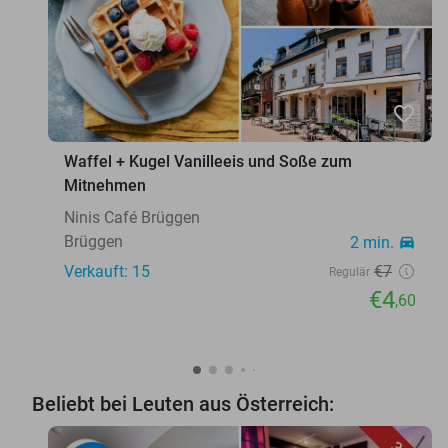
favorite_border
Waffel + Kugel Vanilleeis und Soße zum
Mitnehmen
Ninis Café Brüggen
Brüggen
2 min.
directions_car
Verkauft: 15
€7
Regulär
€4
,60
Beliebt bei Leuten aus Österreich: