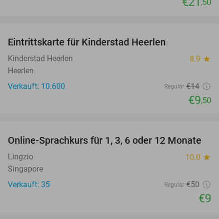
€21
,50
favorite_border
Eintrittskarte für Kinderstad Heerlen
32%
Kinderstad Heerlen
8.9
star
Heerlen
Verkauft: 10.600
€14
Regulär
€9
,50
favorite_border
Online-Sprachkurs für 1, 3, 6 oder 12 Monate
82%
Lingzio
10.0
star
Singapore
Verkauft: 35
€50
Regulär
€9
favorite_border