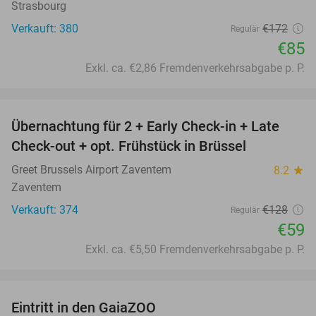
Strasbourg
Verkauft: 380
€172
Regulär
€85
Exkl. ca. €2,86 Fremdenverkehrsabgabe p. P.
favorite_border
Übernachtung für 2 + Early Check-in + Late
54%
Check-out + opt. Frühstück in Brüssel
Greet Brussels Airport Zaventem
8.2
star
Zaventem
Verkauft: 374
€128
Regulär
€59
Exkl. ca. €5,50 Fremdenverkehrsabgabe p. P.
favorite_border
Eintritt in den GaiaZOO
14%