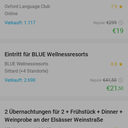
Oxford Language Club
7.9
star
Online
Verkauft: 1.117
€299
Regulär
€19
favorite_border
Eintritt für BLUE Wellnessresorts
48%
BLUE Wellnessresorts
8.8
star
Sittard (+4 Standorte)
Verkauft: 2.690
€41
,50
Regulär
€21
,50
favorite_border
2 Übernachtungen für 2 + Frühstück + Dinner +
22%
Weinprobe an der Elsässer Weinstraße