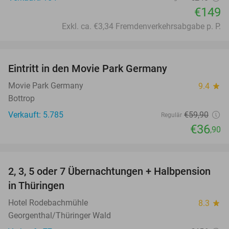
€149
Exkl. ca. €3,34 Fremdenverkehrsabgabe p. P.
favorite_border
Eintritt in den Movie Park Germany
38%
Movie Park Germany
9.4
star
Bottrop
Verkauft: 5.785
€59
,90
Regulär
€36
,90
favorite_border
2, 3, 5 oder 7 Übernachtungen + Halbpension
52%
in Thüringen
Hotel Rodebachmühle
8.3
star
Georgenthal/Thüringer Wald