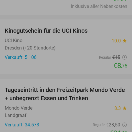
Inklusive aller Nebenkosten
favorite_border
Kinogutschein für die UCI Kinos
42%
UCI Kino
10.0
star
Dresden (+20 Standorte)
Verkauft: 5.106
€15
Regulär
€8
,75
favorite_border
Tageseintritt in den Freizeitpark Mondo Verde
25%
+ unbegrenzt Essen und Trinken
Mondo Verde
8.3
star
Landgraaf
Verkauft: 34.573
€28
,50
Regulär