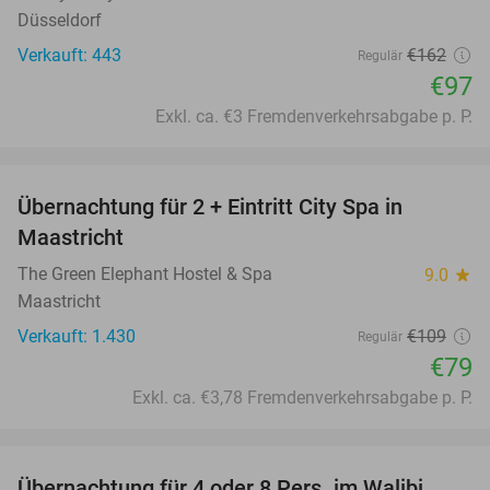
Düsseldorf
Verkauft: 443
€162
Regulär
€97
Exkl. ca. €3 Fremdenverkehrsabgabe p. P.
favorite_border
Übernachtung für 2 + Eintritt City Spa in
28%
Maastricht
The Green Elephant Hostel & Spa
9.0
star
Maastricht
Verkauft: 1.430
€109
Regulär
€79
Exkl. ca. €3,78 Fremdenverkehrsabgabe p. P.
favorite_border
Übernachtung für 4 oder 8 Pers. im Walibi