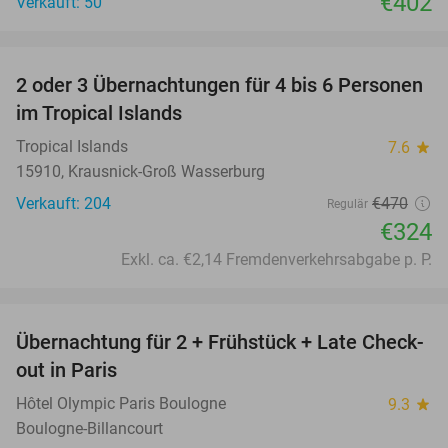
€402
Verkauft: 50
favorite_border
2 oder 3 Übernachtungen für 4 bis 6 Personen
31%
im Tropical Islands
Tropical Islands
7.6
star
15910, Krausnick-Groß Wasserburg
Verkauft: 204
€470
Regulär
€324
Exkl. ca. €2,14 Fremdenverkehrsabgabe p. P.
favorite_border
Übernachtung für 2 + Frühstück + Late Check-
62%
out in Paris
Hôtel Olympic Paris Boulogne
9.3
star
Boulogne-Billancourt