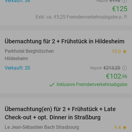
Verkauft: 38
€170
Regulär
€125
Exkl. ca. €5,25 Fremdenverkehrsabgabe p. P.
favorite_border
Übernachtung für 2 + Frühstück in Hildesheim
52%
Parkhotel Berghölzchen
10.0
star
Hildesheim
Verkauft: 20
€213
,20
Regulär
€102
,96
Inklusive Fremdenverkehrsabgabe
favorite_border
Übernachtung(en) für 2 + Frühstück + Late
51%
Check-out + opt. Dinner in Straßburg
Le Jean-Sébastien Bach Strasbourg
9.4
star