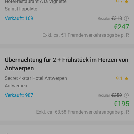
Hôtel-restaurant A la Vignette
9.7
star
Saint-Hippolyte
Verkauft: 169
€318
Regulär
€247
Exkl. ca. €1 Fremdenverkehrsabgabe p. P.
favorite_border
Übernachtung für 2 + Frühstück im Herzen von
46%
Antwerpen
Secret 4-star Hotel Antwerpen
9.1
star
Antwerpen
Verkauft: 987
€359
Regulär
€195
Exkl. ca. €3,58 Fremdenverkehrsabgabe p. P.
favorite_border