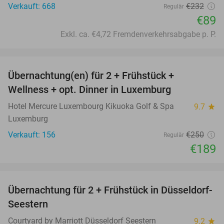
Verkauft: 668
€232
Regulär
€89
Exkl. ca. €4,72 Fremdenverkehrsabgabe p. P.
favorite_border
Übernachtung(en) für 2 + Frühstück +
24%
Wellness + opt. Dinner in Luxemburg
Hotel Mercure Luxembourg Kikuoka Golf & Spa
9.7
star
Luxemburg
Verkauft: 156
€250
Regulär
€189
favorite_border
Übernachtung für 2 + Frühstück in Düsseldorf-
40%
Seestern
Courtyard by Marriott Düsseldorf Seestern
9.2
star