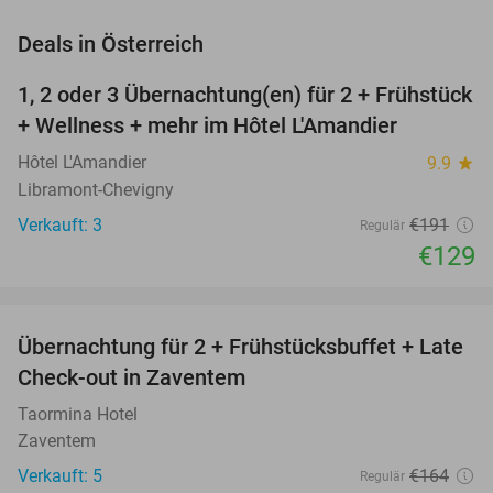
favorite_border
Deals in Österreich
1, 2 oder 3 Übernachtung(en) für 2 + Frühstück
32%
NEW
+ Wellness + mehr im Hôtel L'Amandier
TODAY
Hôtel L'Amandier
9.9
star
Libramont-Chevigny
Verkauft: 3
€191
Regulär
€129
favorite_border
Übernachtung für 2 + Frühstücksbuffet + Late
40%
Check-out in Zaventem
Taormina Hotel
Zaventem
Verkauft: 5
€164
Regulär