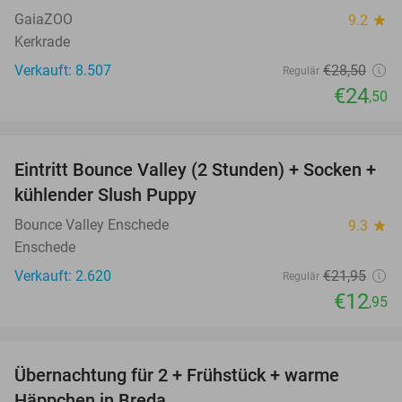
GaiaZOO
9.2
star
Kerkrade
Verkauft: 8.507
€28
,50
Regulär
€24
,50
favorite_border
Eintritt Bounce Valley (2 Stunden) + Socken +
41%
kühlender Slush Puppy
Bounce Valley Enschede
9.3
star
Enschede
Verkauft: 2.620
€21
,95
Regulär
€12
,95
favorite_border
Übernachtung für 2 + Frühstück + warme
38%
Häppchen in Breda