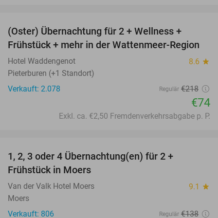
favorite_border
(Oster) Übernachtung für 2 + Wellness +
66%
Frühstück + mehr in der Wattenmeer-Region
Hotel Waddengenot
8.6
star
Pieterburen (+1 Standort)
Verkauft: 2.078
€218
Regulär
€74
Exkl. ca. €2,50 Fremdenverkehrsabgabe p. P.
favorite_border
1, 2, 3 oder 4 Übernachtung(en) für 2 +
21%
Frühstück in Moers
Van der Valk Hotel Moers
9.1
star
Moers
Verkauft: 806
€138
Regulär