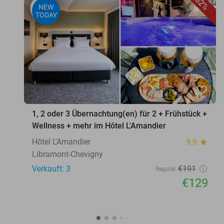
32%
NEW
TODAY
favorite_border
1, 2 oder 3 Übernachtung(en) für 2 + Frühstück +
Wellness + mehr im Hôtel L'Amandier
Hôtel L'Amandier
9.9
star
Libramont-Chevigny
Verkauft: 3
€191
Regulär
€129