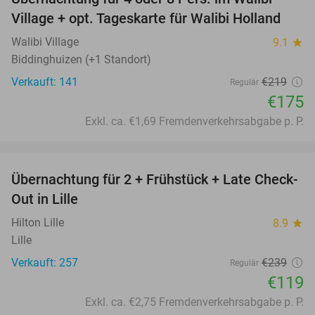
20%
Village + opt. Tageskarte für Walibi Holland
Walibi Village
9.1
star
Biddinghuizen (+1 Standort)
Verkauft: 141
€219
Regulär
€175
Exkl. ca. €1,69 Fremdenverkehrsabgabe p. P.
favorite_border
Übernachtung für 2 + Frühstück + Late Check-
50%
Out in Lille
Hilton Lille
8.9
star
Lille
Verkauft: 257
€239
Regulär
€119
Exkl. ca. €2,75 Fremdenverkehrsabgabe p. P.