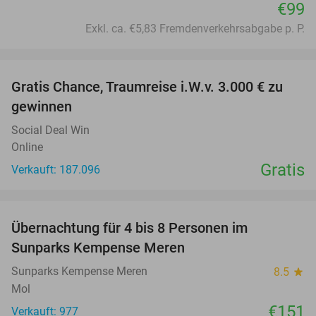
€99
Exkl. ca. €5,83 Fremdenverkehrsabgabe p. P.
favorite_border
Gratis Chance, Traumreise i.W.v. 3.000 € zu
gewinnen
Social Deal Win
Online
Gratis
Verkauft: 187.096
favorite_border
Übernachtung für 4 bis 8 Personen im
Sunparks Kempense Meren
Sunparks Kempense Meren
8.5
star
Mol
€151
Verkauft: 977