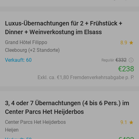
favorite_border
Luxus-Übernachtungen für 2 + Frühstück +
28%
Dinner + Weinverkostung im Elsass
Grand Hôtel Filippo
8.9
star
Cleebourg (+2 Standorte)
Verkauft: 60
€332
Regulär
€238
Exkl. ca. €1,80 Fremdenverkehrsabgabe p. P.
favorite_border
3, 4 oder 7 Übernachtungen (4 bis 6 Pers.) im
Center Parcs Het Heijderbos
Center Parcs Het Heijderbos
9.1
star
Heijen