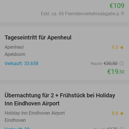
€109
Exkl. ca. €6 Fremdenverkehrsabgabe p. P.
favorite_border
Tageseintritt für Apenheul
36%
Apenheul
9.3
star
Apeldoorn
Verkauft: 33.658
€30
,50
Regulär
€19
,50
favorite_border
Übernachtung für 2 + Frühstück bei Holiday
26%
Inn Eindhoven Airport
Holiday Inn Eindhoven Airport
8.8
star
Eindhoven