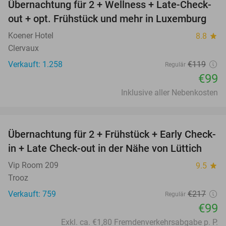
Übernachtung für 2 + Wellness + Late-Check-
17%
out + opt. Frühstück und mehr in Luxemburg
Koener Hotel
8.8
star
Clervaux
Verkauft: 1.258
€119
Regulär
€99
Inklusive aller Nebenkosten
favorite_border
Übernachtung für 2 + Frühstück + Early Check-
54%
in + Late Check-out in der Nähe von Lüttich
Vip Room 209
9.5
star
Trooz
Verkauft: 759
€217
Regulär
€99
Exkl. ca. €1,80 Fremdenverkehrsabgabe p. P.