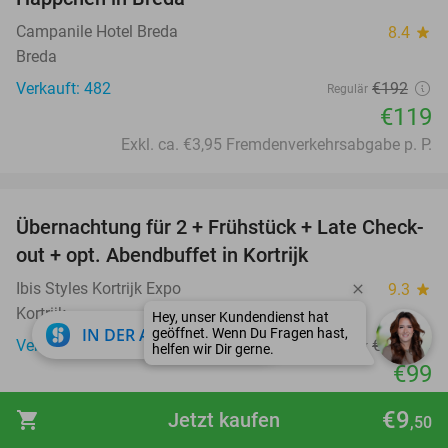
Campanile Hotel Breda
8.4
star
Breda
Verkauft: 482
€192
Regulär
€119
Exkl. ca. €3,95 Fremdenverkehrsabgabe p. P.
favorite_border
Übernachtung für 2 + Frühstück + Late Check-
49%
out + opt. Abendbuffet in Kortrijk
Ibis Styles Kortrijk Expo
9.3
star
Kortrijk
close
IN DER APP ÖFFNEN
Verkauft: 106
€193
Regulär
€99
Exkl. ca. €2,20 Fremdenverkehrsabgabe p. P.
€9
shopping_cart
Jetzt kaufen
,50
favorite_border