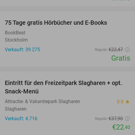
favorite_border
100%
75 Tage gratis Hörbücher und E-Books
BookBeat
Stockholm
Verkauft: 39.275
€22
,47
Regulär
Gratis
favorite_border
Eintritt für den Freizeitpark Slagharen + opt.
41%
Snack-Menü
Attractie- & Vakantiepark Slagharen
8.8
star
Slagharen
Verkauft: 4.716
€37
,90
Regulär
€22
,40