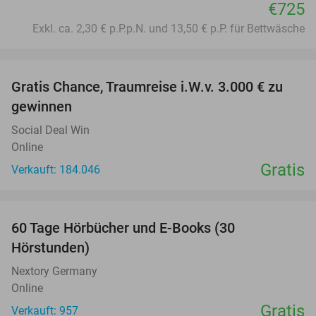
€725
Exkl. ca. 2,30 € p.P.p.N. und 13,50 € p.P. für Bettwäsche
favorite_border
Gratis Chance, Traumreise i.W.v. 3.000 € zu
gewinnen
Social Deal Win
Online
Gratis
Verkauft: 184.046
favorite_border
60 Tage Hörbücher und E-Books (30
Hörstunden)
Nextory Germany
Online
Gratis
Verkauft: 957