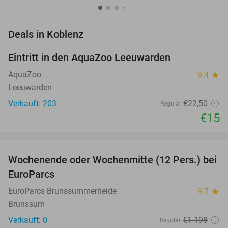
favorite_border
Deals in Koblenz
Eintritt in den AquaZoo Leeuwarden
33%
NEW
TODAY
AquaZoo
9.4
star
Leeuwarden
Verkauft: 203
€22
,50
Regulär
€15
favorite_border
Wochenende oder Wochenmitte (12 Pers.) bei
39%
NEW
EuroParcs
TODAY
EuroParcs Brunssummerheide
9.7
star
Brunssum
Verkauft: 0
€1 198
Regulär