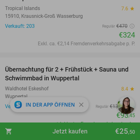
Tropical Islands
7.6
star
15910, Krausnick-Groß Wasserburg
Verkauft: 203
€470
Regulär
€324
Exkl. ca. €2,14 Fremdenverkehrsabgabe p. P.
favorite_border
Übernachtung für 2 + Frühstück + Sauna und
33%
Schwimmbad in Wuppertal
Waldhotel Eskeshof
8.4
star
Wuppertal
close
IN DER APP ÖFFNEN
Verkauft: 205
€138
,60
Regulär
€93
,45
Inklusive Fremdenverkehrsabgabe
€25
shopping_cart
Jetzt kaufen
,50
favorite_border