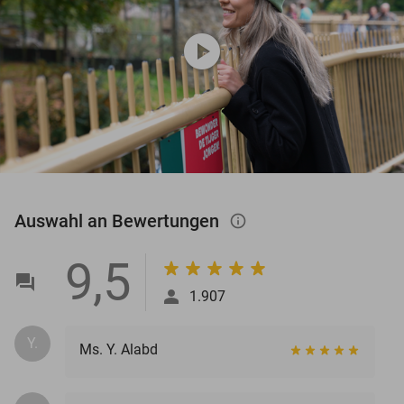
play_circle
Auswahl an Bewertungen
info_outlined
9,5
1.907
Y.
Ms. Y. Alabd