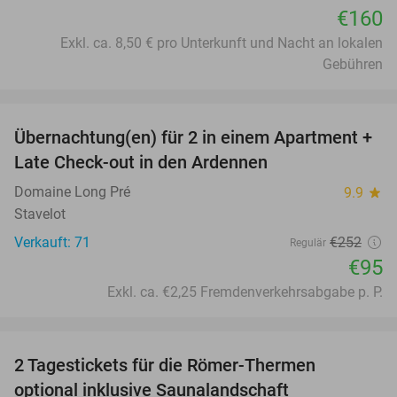
€160
Exkl. ca. 8,50 € pro Unterkunft und Nacht an lokalen
Gebühren
favorite_border
Übernachtung(en) für 2 in einem Apartment +
62%
Late Check-out in den Ardennen
Domaine Long Pré
9.9
star
Stavelot
Verkauft: 71
€252
Regulär
€95
Exkl. ca. €2,25 Fremdenverkehrsabgabe p. P.
favorite_border
2 Tagestickets für die Römer-Thermen
31%
optional inklusive Saunalandschaft