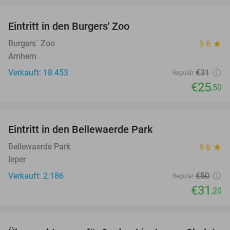
favorite_border
Eintritt in den Burgers' Zoo
18%
Burgers´ Zoo
9.6
star
Arnhem
Verkauft: 18.453
€31
Regulär
€25
,50
favorite_border
Eintritt in den Bellewaerde Park
38%
Bellewaerde Park
9.6
star
Ieper
Verkauft: 2.186
€50
Regulär
€31
,20
favorite_border