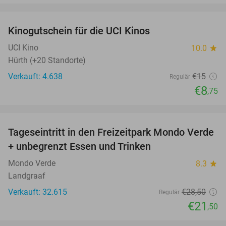
favorite_border
Kinogutschein für die UCI Kinos
42%
UCI Kino
10.0
star
Hürth (+20 Standorte)
Verkauft: 4.638
€15
Regulär
€8
,75
favorite_border
Tageseintritt in den Freizeitpark Mondo Verde
25%
+ unbegrenzt Essen und Trinken
Mondo Verde
8.3
star
Landgraaf
Verkauft: 32.615
€28
,50
Regulär
€21
,50
favorite_border