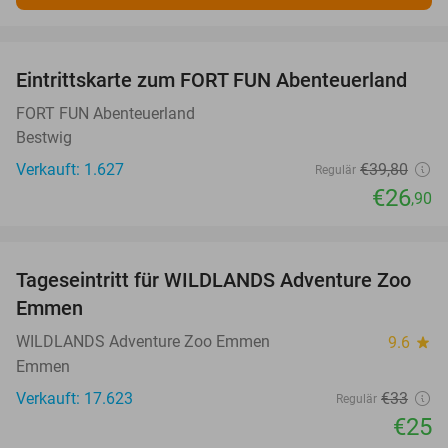
favorite_border
Eintrittskarte zum FORT FUN Abenteuerland
32%
FORT FUN Abenteuerland
Bestwig
Verkauft: 1.627
€39
,80
Regulär
€26
,90
favorite_border
Tageseintritt für WILDLANDS Adventure Zoo
24%
Emmen
WILDLANDS Adventure Zoo Emmen
9.6
star
Emmen
Verkauft: 17.623
€33
Regulär
€25