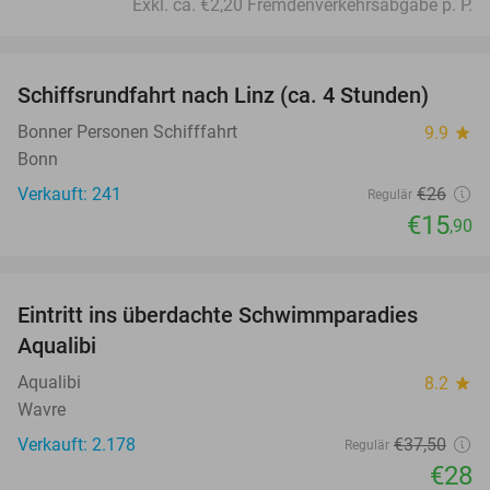
Exkl. ca. €2,20 Fremdenverkehrsabgabe p. P.
favorite_border
Schiffsrundfahrt nach Linz (ca. 4 Stunden)
39%
Bonner Personen Schifffahrt
9.9
star
Bonn
Verkauft: 241
€26
Regulär
€15
,90
favorite_border
Eintritt ins überdachte Schwimmparadies
25%
Aqualibi
Aqualibi
8.2
star
Wavre
Verkauft: 2.178
€37
,50
Regulär
€28