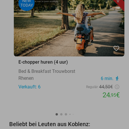
NEW
TODAY
favorite_border
E-chopper huren (4 uur)
Bed & Breakfast Trouwborst
Rhenen
6 min.
directions_walk
Verkauft: 6
44
,50
€
Regulär
24
€
,95
Beliebt bei Leuten aus Koblenz: