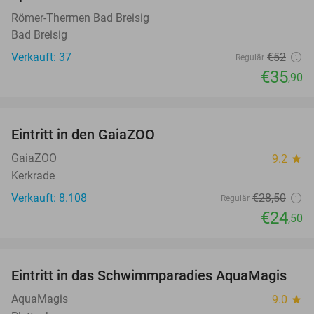
Römer-Thermen Bad Breisig
Bad Breisig
Verkauft: 37
€52
Regulär
€35
,90
favorite_border
Eintritt in den GaiaZOO
14%
GaiaZOO
9.2
star
Kerkrade
Verkauft: 8.108
€28
,50
Regulär
€24
,50
favorite_border
Eintritt in das Schwimmparadies AquaMagis
35%
AquaMagis
9.0
star