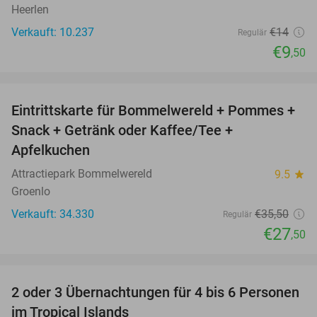
Heerlen
Verkauft: 10.237
€14
Regulär
€9
,50
favorite_border
Eintrittskarte für Bommelwereld + Pommes +
23%
Snack + Getränk oder Kaffee/Tee +
Apfelkuchen
Attractiepark Bommelwereld
9.5
star
Groenlo
Verkauft: 34.330
€35
,50
Regulär
€27
,50
favorite_border
2 oder 3 Übernachtungen für 4 bis 6 Personen
31%
im Tropical Islands