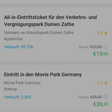
favorite_border
All-in-Eintrittsticket für den Verkehrs- und
15%
Vergnügungspark Duinen Zathe
Verkeers- en Attractiepark Duinen Zathe
9.8
star
Appelscha
Verkauft: 45.756
€23
,50
Regulär
€19
,99
favorite_border
Eintritt in den Movie Park Germany
38%
Movie Park Germany
9.4
star
Bottrop
Verkauft: 5.565
€59
,90
Regulär
€36
,90