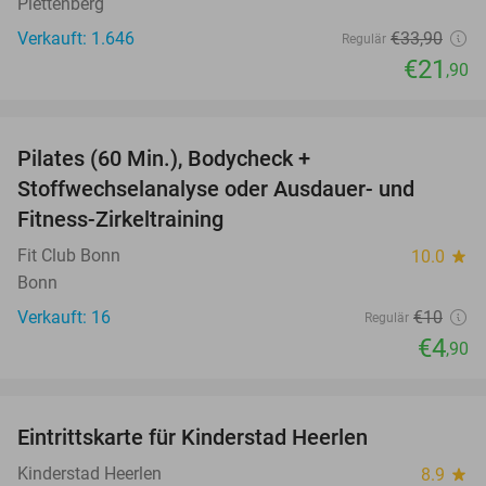
Plettenberg
Verkauft: 1.646
€33
,90
Regulär
€21
,90
favorite_border
Pilates (60 Min.), Bodycheck +
51%
Stoffwechselanalyse oder Ausdauer- und
Fitness-Zirkeltraining
Fit Club Bonn
10.0
star
Bonn
Verkauft: 16
€10
Regulär
€4
,90
favorite_border
Eintrittskarte für Kinderstad Heerlen
32%
Kinderstad Heerlen
8.9
star