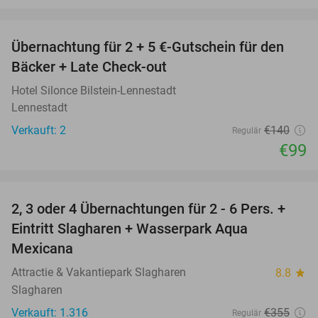
favorite_border
Übernachtung für 2 + 5 €-Gutschein für den
29%
Bäcker + Late Check-out
Hotel Silonce Bilstein-Lennestadt
Lennestadt
Verkauft: 2
€140
Regulär
€99
favorite_border
2, 3 oder 4 Übernachtungen für 2 - 6 Pers. +
55%
Eintritt Slagharen + Wasserpark Aqua
Mexicana
Attractie & Vakantiepark Slagharen
8.8
star
Slagharen
Verkauft: 1.316
€355
Regulär