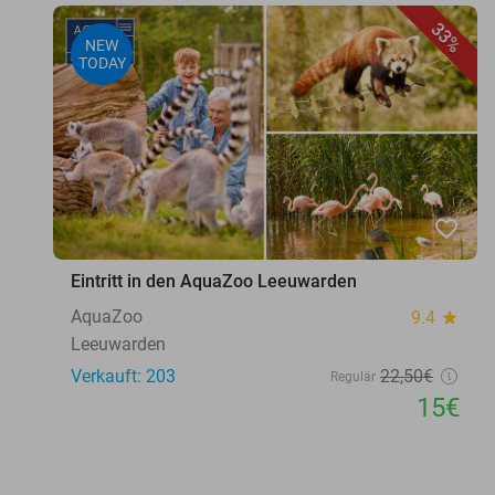
33%
NEW
TODAY
favorite_border
Eintritt in den AquaZoo Leeuwarden
AquaZoo
9.4
star
Leeuwarden
Verkauft: 203
22
,50
€
Regulär
15€