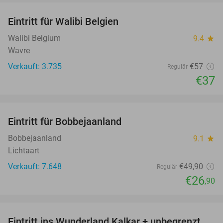
Eintritt für Walibi Belgien
35%
Walibi Belgium
9.4
star
Wavre
Verkauft: 3.735
€57
Regulär
€37
favorite_border
Eintritt für Bobbejaanland
46%
Bobbejaanland
9.1
star
Lichtaart
Verkauft: 7.648
€49
,90
Regulär
€26
,90
favorite_border
Eintritt ins Wunderland Kalkar + unbegrenzt