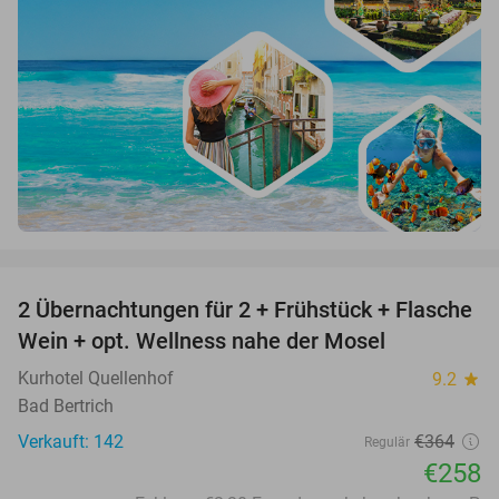
favorite_border
2 Übernachtungen für 2 + Frühstück + Flasche
29%
Wein + opt. Wellness nahe der Mosel
Kurhotel Quellenhof
9.2
star
Bad Bertrich
Verkauft: 142
€364
Regulär
€258