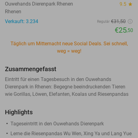
Ouwehands Dierenpark Rhenen
9.5
star
Rhenen
Verkauft: 3.234
€31
,50
Regulär
€25
,50
Täglich um Mitternacht neue Social Deals. Sei schnell,
weg = weg!
Zusammengefasst
Eintritt für einen Tagesbesuch in den Ouwehands
Dierenpark in Rhenen: Begegne beeindruckenden Tieren
wie Gorillas, Löwen, Elefanten, Koalas und Riesenpandas
Highlights
Tageseintritt in den Ouwehands Dierenpark
Lerne die Riesenpandas Wu Wen, Xing Ya und Lang Yue