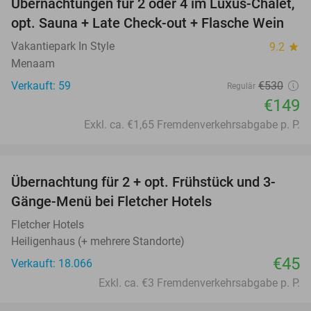
Übernachtungen für 2 oder 4 im Luxus-Chalet,
72%
opt. Sauna + Late Check-out + Flasche Wein
Vakantiepark In Style
9.2
star
Menaam
Verkauft: 59
€530
Regulär
€149
Exkl. ca. €1,65 Fremdenverkehrsabgabe p. P.
favorite_border
Übernachtung für 2 + opt. Frühstück und 3-
Gänge-Menü bei Fletcher Hotels
Fletcher Hotels
Heiligenhaus (+ mehrere Standorte)
€45
Verkauft: 18.066
Exkl. ca. €3 Fremdenverkehrsabgabe p. P.